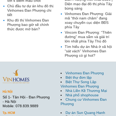
với 4 điểm mấu chốt
Diện mạo đại đô thị phía Tây
Chủ đầu tư dự án khu đô thị
bừng sáng
Vinhomes Đan Phượng chi
Vinhomes Đan Phượng: Giải
tiết
mã “thỏi nam châm” đang
Khu đô thị Vinhomes Đan
xoay chuyển cục diện BĐS
Phượng bao giờ sẽ chính
phía Tây
thức được mở bán?
Vincom Đan Phượng: “Thiên
đường” mua sắm và giải trí
lớn nhất phía Tây Thủ đô
Tìm hiểu dự án Nhà ở xã hội
“sát vách” Vinhomes Đan
Phượng có gì hot?
Vinhomes Đan Phượng
Biệt thự đơn lập
Biệt Thự Song Lập
Vinhomes Đan Phượng
Nhà Liền Kề Thương Mại
Hà Nội
Nhà phố shophouse
Số 1- Tân Hội - Đan Phượng
Chung cư Vinhomes Đan
- Hà Nội
Phượng
Mobile: 078.839.9889
Dự án Sun Quang Hanh
Tp. HCM