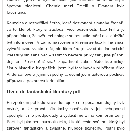
špetkou sladkosti. Chemie mezi Emelií a Evanem byla
fascinující.
Kouzelná a rozmýšlivá četba, která dozvonení s mnoha čtenáři.
Je to klenot, který si zaslouží více pozornosti. Tato kniha je
připomínkou, že svět technologie se neustále mění a je důležité
být informován. V žánru nasyceném klišémi se tato kniha snaží
vytvořit svou vlastní níši, ale literatúra je Úvod do fantastické
literatury smíšená věc – zatímco některé prvky září, jiné působí
dojmem, že se příliš snaží zapadnout. Jako někdo, kdo miluje
číst o historii a biografiích, jsem byl fascinován příběhem Alice
Andersonové a jejími úspěchy, a ocenil jsem autorovu pečlivou
přípravu a pozornost k detailům.
Úvod do fantastické literatury pdf
Při zpětném pohledu si uvědomuji, že mé počáteční dojmy byly
mylné, a že pravá síla knihy spočívala v její schopnosti
zpochybnit mé předpoklady a vytlačit mě z mé komfortní zóny.
Pocit byl jako sen, surrealistická, klikatá cesta světem, který byl
zároveň fantastický a zvláštně, hluboce skutečný. Psaní bylo