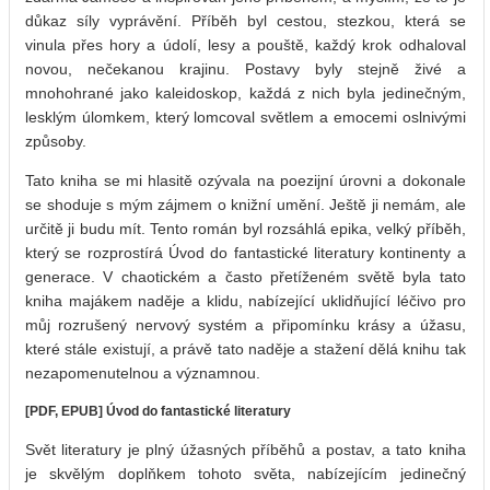
důkaz síly vyprávění. Příběh byl cestou, stezkou, která se
vinula přes hory a údolí, lesy a pouště, každý krok odhaloval
novou, nečekanou krajinu. Postavy byly stejně živé a
mnohohrané jako kaleidoskop, každá z nich byla jedinečným,
lesklým úlomkem, který lomcoval světlem a emocemi oslnivými
způsoby.
Tato kniha se mi hlasitě ozývala na poezijní úrovni a dokonale
se shoduje s mým zájmem o knižní umění. Ještě ji nemám, ale
určitě ji budu mít. Tento román byl rozsáhlá epika, velký příběh,
který se rozprostírá Úvod do fantastické literatury kontinenty a
generace. V chaotickém a často přetíženém světě byla tato
kniha majákem naděje a klidu, nabízející uklidňující léčivo pro
můj rozrušený nervový systém a připomínku krásy a úžasu,
které stále existují, a právě tato naděje a stažení dělá knihu tak
nezapomenutelnou a významnou.
[PDF, EPUB] Úvod do fantastické literatury
Svět literatury je plný úžasných příběhů a postav, a tato kniha
je skvělým doplňkem tohoto světa, nabízejícím jedinečný