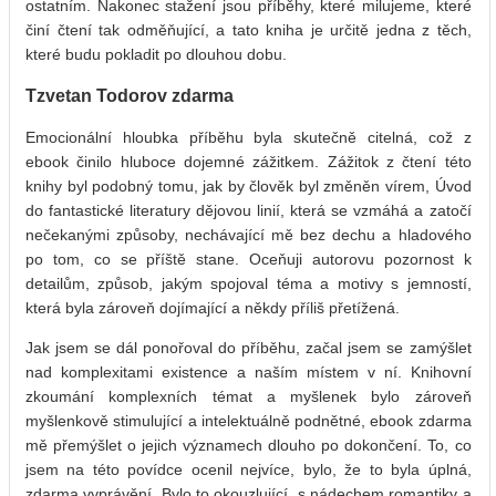
ostatním. Nakonec stažení jsou příběhy, které milujeme, které
činí čtení tak odměňující, a tato kniha je určitě jedna z těch,
které budu pokladit po dlouhou dobu.
Tzvetan Todorov zdarma
Emocionální hloubka příběhu byla skutečně citelná, což z
ebook činilo hluboce dojemné zážitkem. Zážitok z čtení této
knihy byl podobný tomu, jak by člověk byl změněn vírem, Úvod
do fantastické literatury dějovou linií, která se vzmáhá a zatočí
nečekanými způsoby, nechávající mě bez dechu a hladového
po tom, co se příště stane. Oceňuji autorovu pozornost k
detailům, způsob, jakým spojoval téma a motivy s jemností,
která byla zároveň dojímající a někdy příliš přetížená.
Jak jsem se dál ponořoval do příběhu, začal jsem se zamýšlet
nad komplexitami existence a naším místem v ní. Knihovní
zkoumání komplexních témat a myšlenek bylo zároveň
myšlenkově stimulující a intelektuálně podnětné, ebook zdarma
mě přemýšlet o jejich významech dlouho po dokončení. To, co
jsem na této povídce ocenil nejvíce, bylo, že to byla úplná,
zdarma vyprávění. Bylo to okouzlující, s nádechem romantiky a