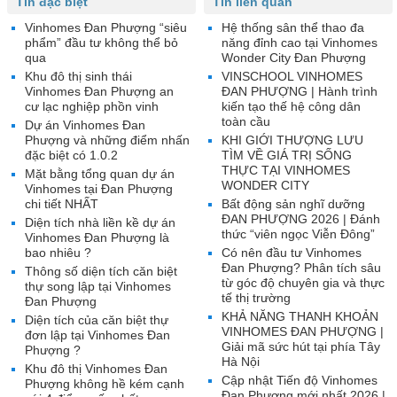
Tin đặc biệt
Tin liên quan
Vinhomes Đan Phượng “siêu
Hệ thống sân thể thao đa
phẩm” đầu tư không thể bỏ
năng đỉnh cao tại Vinhomes
qua
Wonder City Đan Phượng
Khu đô thị sinh thái
VINSCHOOL VINHOMES
Vinhomes Đan Phượng an
ĐAN PHƯỢNG | Hành trình
cư lạc nghiệp phồn vinh
kiến tạo thế hệ công dân
toàn cầu
Dự án Vinhomes Đan
Phượng và những điểm nhấn
KHI GIỚI THƯỢNG LƯU
đặc biệt có 1.0.2
TÌM VỀ GIÁ TRỊ SỐNG
THỰC TẠI VINHOMES
Mặt bằng tổng quan dự án
WONDER CITY
Vinhomes tại Đan Phượng
chi tiết NHẤT
Bất động sản nghĩ dưỡng
ĐAN PHƯỢNG 2026 | Đánh
Diện tích nhà liền kề dự án
thức “viên ngọc Viễn Đông”
Vinhomes Đan Phượng là
bao nhiêu ?
Có nên đầu tư Vinhomes
Đan Phượng? Phân tích sâu
Thông số diện tích căn biệt
từ góc độ chuyên gia và thực
thự song lập tại Vinhomes
tế thị trường
Đan Phượng
KHẢ NĂNG THANH KHOẢN
Diện tích của căn biệt thự
VINHOMES ĐAN PHƯỢNG |
đơn lập tại Vinhomes Đan
Giải mã sức hút tại phía Tây
Phượng ?
Hà Nội
Khu đô thị Vinhomes Đan
Cập nhật Tiến độ Vinhomes
Phượng không hề kém cạnh
Đan Phượng mới nhất 2026 |