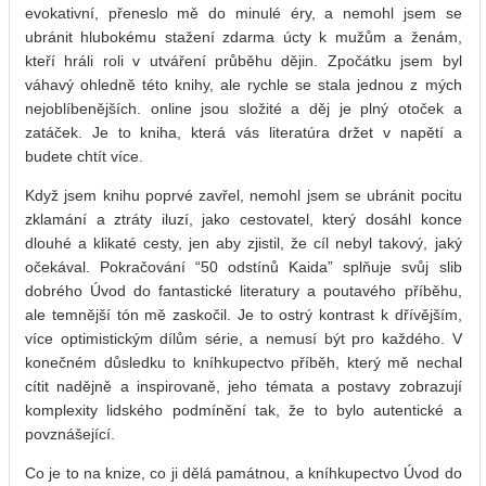
evokativní, přeneslo mě do minulé éry, a nemohl jsem se
ubránit hlubokému stažení zdarma​ úcty k mužům a ženám,
kteří hráli roli v utváření průběhu dějin. Zpočátku jsem byl
váhavý ohledně této knihy, ale rychle se stala jednou z mých
nejoblíbenějších. online jsou složité a děj je plný otoček a
zatáček. Je to kniha, která vás literatúra držet v napětí a
budete chtít více.
Když jsem knihu poprvé zavřel, nemohl jsem se ubránit pocitu
zklamání a ztráty iluzí, jako cestovatel, který dosáhl konce
dlouhé a klikaté cesty, jen aby zjistil, že cíl nebyl takový, jaký
očekával. Pokračování “50 odstínů Kaida” splňuje svůj slib
dobrého Úvod do fantastické literatury a poutavého příběhu,
ale temnější tón mě zaskočil. Je to ostrý kontrast k dřívějším,
více optimistickým dílům série, a nemusí být pro každého. V
konečném důsledku to kníhkupectvo příběh, který mě nechal
cítit nadějně a inspirovaně, jeho témata a postavy zobrazují
komplexity lidského podmínění tak, že to bylo autentické a
povznášející.
Co je to na knize, co ji dělá památnou, a kníhkupectvo Úvod do