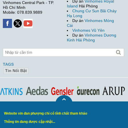
Dự án
Vinhomes Royal
Vinhomes Central Park - TP.
Island
Hải Phòng
Hồ Chí Minh
Chung Cư Sun Bãi Cháy
Mobile: 078.839.9889
Hạ Long
Dự án
Vinhomes Móng
Cái
Vinhomes Vũ Yên
Dự án
Vinhomes Dương
Kinh Hải Phòng
TAGS
Tin Nổi Bật
Website vin đan phượng chỉ có tính chất tham khảo
Thông tin đang được cập nhật...