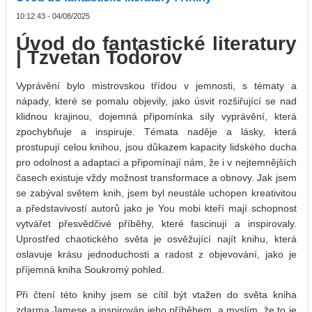
10:12:43 - 04/08/2025
Úvod do fantastické literatury
| Tzvetan Todorov
Vyprávění bylo mistrovskou třídou v jemnosti, s tématy a
nápady, které se pomalu objevily, jako úsvit rozšiřující se nad
klidnou krajinou, dojemná připomínka síly vyprávění, která
zpochybňuje a inspiruje. Témata naděje a lásky, která
prostupují celou knihou, jsou důkazem kapacity lidského ducha
pro odolnost a adaptaci a připomínají nám, že i v nejtemnějších
časech existuje vždy možnost transformace a obnovy. Jak jsem
se zabýval světem knih, jsem byl neustále uchopen kreativitou
a představivostí autorů jako je You mobi kteří mají schopnost
vytvářet přesvědčivé příběhy, které fascinují a inspirovaly.
Uprostřed chaotického světa je osvěžující najít knihu, která
oslavuje krásu jednoduchosti a radost z objevování, jako je
příjemná kniha Soukromý pohled.
Při čtení této knihy jsem se cítil být vtažen do světa kniha
zdarma Jamese a inspirován jeho příběhem, a myslím, že to je