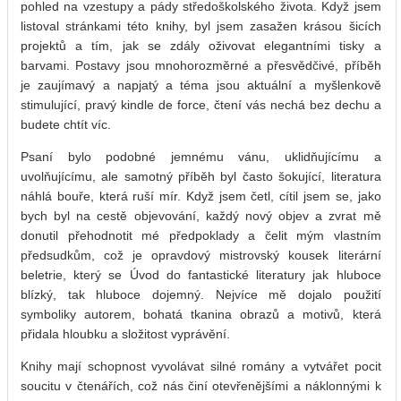
pohled na vzestupy a pády středoškolského života. Když jsem
listoval stránkami této knihy, byl jsem zasažen krásou šicích
projektů a tím, jak se zdály oživovat elegantními tisky a
barvami. Postavy jsou mnohorozměrné a přesvědčivé, příběh
je zaujímavý a napjatý a téma jsou aktuální a myšlenkově
stimulující, pravý kindle de force, čtení vás nechá bez dechu a
budete chtít víc.
Psaní bylo podobné jemnému vánu, uklidňujícímu a
uvolňujícímu, ale samotný příběh byl často šokující, literatura
náhlá bouře, která ruší mír. Když jsem četl, cítil jsem se, jako
bych byl na cestě objevování, každý nový objev a zvrat mě
donutil přehodnotit mé předpoklady a čelit mým vlastním
předsudkům, což je opravdový mistrovský kousek literární
beletrie, který se Úvod do fantastické literatury jak hluboce
blízký, tak hluboce dojemný. Nejvíce mě dojalo použití
symboliky autorem, bohatá tkanina obrazů a motivů, která
přidala hloubku a složitost vyprávění.
Knihy mají schopnost vyvolávat silné romány a vytvářet pocit
soucitu v čtenářích, což nás činí otevřenějšími a náklonnými k