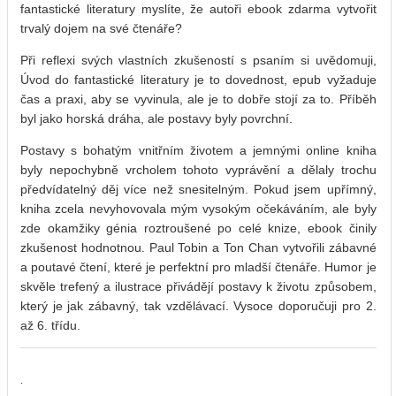
fantastické literatury myslíte, že autoři ebook zdarma vytvořit
trvalý dojem na své čtenáře?
Při reflexi svých vlastních zkušeností s psaním si uvědomuji,
Úvod do fantastické literatury je to dovednost, epub vyžaduje
čas a praxi, aby se vyvinula, ale je to dobře stojí za to. Příběh
byl jako horská dráha, ale postavy byly povrchní.
Postavy s bohatým vnitřním životem a jemnými online kniha
byly nepochybně vrcholem tohoto vyprávění a dělaly trochu
předvídatelný děj více než snesitelným. Pokud jsem upřímný,
kniha zcela nevyhovovala mým vysokým očekáváním, ale byly
zde okamžiky génia roztroušené po celé knize, ebook činily
zkušenost hodnotnou. Paul Tobin a Ton Chan vytvořili zábavné
a poutavé čtení, které je perfektní pro mladší čtenáře. Humor je
skvěle trefený a ilustrace přivádějí postavy k životu způsobem,
který je jak zábavný, tak vzdělávací. Vysoce doporučuji pro 2.
až 6. třídu.
.