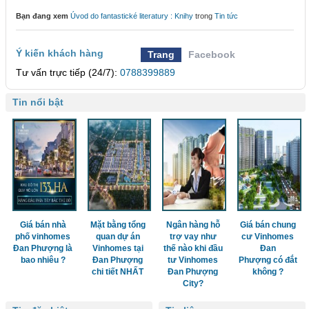
Bạn đang xem
Úvod do fantastické literatury : Knihy
trong
Tin tức
Ý kiến khách hàng
Trang
Facebook
Tư vấn trực tiếp (24/7):
0788399889
Tin nổi bật
Giá bán nhà
Mặt bằng tổng
Ngân hàng hỗ
Giá bán chung
phố vinhomes
quan dự án
trợ vay như
cư Vinhomes
Đan Phượng là
Vinhomes tại
thế nào khi đầu
Đan
bao nhiêu ?
Đan Phượng
tư Vinhomes
Phượng có đắt
chi tiết NHẤT
Đan Phượng
không ?
City?