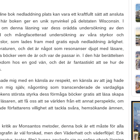
ine bok nedladdning plats kan vara ett kraftfullt sätt att ansluta
 här boken ger en unik synvinkel på delstaten Wisconsin. I
t om denna läsning var dess orädda undersökning av den
ad och mångfacetterad undersökning av våra styrkor och
slor, som lades fram med gratis epub nedladdning ärlighet.
itteraturen, och det är något som resonanser djupt med läsare,
a böcker vem de är och var de passar in. I den här berättelsen
sjukdom hos en god vän, och det är fantastiskt att se hur de
.
ade mig med en känsla av respekt, en känsla av att jag hade
 än mig själv, någonting som transcenderade de vardagliga
okens största styrka dess förmåga böcker gratis att läsa skapa
äsaren, att få oss att se världen från ett annat perspektiv, om
ade författarens villighet att tackla svåra, hemsökande ämnen,
.
kritik av Monsantos metoder, denna bok är ett måste för alla
ografin är väl forskad, men den Väderhatt och väderflöjel: Erik
eratur, teater, film) kunna använda sig av online ebook läsning