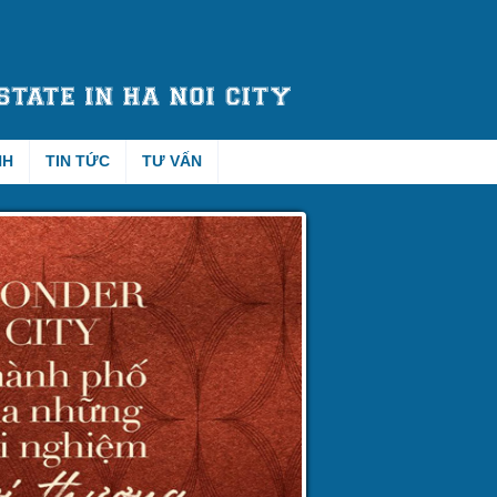
NH
TIN TỨC
TƯ VẤN