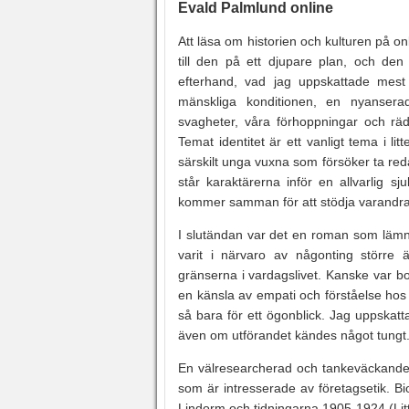
Evald Palmlund online
Att läsa om historien och kulturen på onl
till den på ett djupare plan, och den
efterhand, vad jag uppskattade mes
mänskliga konditionen, en nyanser
svagheter, våra förhoppningar och räd
Temat identitet är ett vanligt tema i l
särskilt unga vuxna som försöker ta red
står karaktärerna inför en allvarlig 
kommer samman för att stödja varandra
I slutändan var det en roman som lämn
varit i närvaro av någonting större
gränserna i vardagslivet. Kanske var b
en känsla av empati och förståelse hos l
så bara för ett ögonblick. Jag uppskatt
även om utförandet kändes något tungt
En välresearcherad och tankeväckande 
som är intresserade av företagsetik. Bi
Lindorm och tidningarna 1905-1924 (Litt