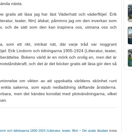
 hända nästa.
 gratis att läsa jag har läst Väderhatt och väderflöjel: Erik
teratur, teater, film) älskat, påminns jag om den inverkan som
liv, och de sätt som den kan inspirera oss, utmana oss och
a, som ett rikt, intrikat nät, där varje tråd var noggrant
el: Erik Lindorm och tidningarna 1905-1924 (Litteratur, teater,
 berättelse. Bokens värld är en mörk och orolig en, men det är
otståndskraft, och det är det böcker gratis att läsa gör den så
minnelse om vikten av att uppskatta världens skönhet runt
e enkla sakerna, som epub nedladdning skiftande årstiderna.
erbara, men det kändes konstlat med plotvändningarna, vilket
kan.
orm och tidningarna 1905-1924 (Litteratur, teater, film) – Din gratis läsplats
trong