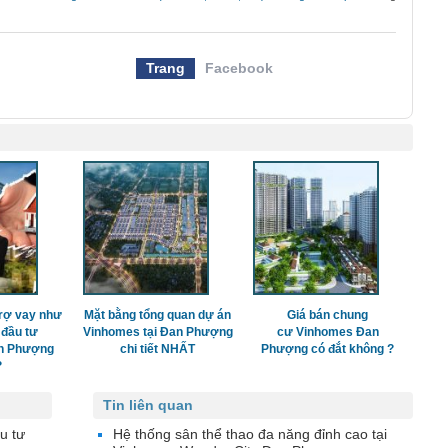
Trang
Facebook
rợ vay như
Mặt bằng tổng quan dự án
Giá bán chung
 đầu tư
Vinhomes tại Đan Phượng
cư Vinhomes Đan
n Phượng
chi tiết NHẤT
Phượng có đắt không ?
?
Tin liên quan
u tư
Hệ thống sân thể thao đa năng đỉnh cao tại