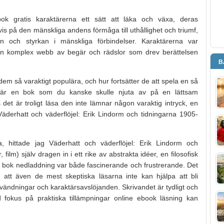
k gratis karaktärerna ett sätt att läka och växa, deras
is på den mänskliga andens förmåga till uthållighet och triumf,
n och styrkan i mänskliga förbindelser. Karaktärerna var
en komplex webb av begär och rädslor som drev berättelsen
B
em så varaktigt populära, och hur fortsätter de att spela en så
Det är en bok som du kanske skulle njuta av på en lättsam
det är troligt läsa den inte lämnar någon varaktig intryck, en
Väderhatt och väderflöjel: Erik Lindorm och tidningarna 1905-
 hittade jag Väderhatt och väderflöjel: Erik Lindorm och
 film) själv dragen in i ett rike av abstrakta idéer, en filosofisk
ne bok nedladdning var både fascinerande och frustrerande. Det
et att även de mest skeptiska läsarna inte kan hjälpa att bli
lotvändningar och karaktärsavslöjanden. Skrivandet är tydligt och
fokus på praktiska tillämpningar online ebook läsning kan