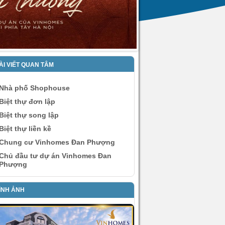
ÀI VIẾT QUAN TÂM
Nhà phố Shophouse
Biệt thự đơn lập
Biệt thự song lập
Biệt thự liền kề
Chung cư Vinhomes Đan Phượng
Chủ đầu tư dự án Vinhomes Đan
Phượng
ÌNH ẢNH