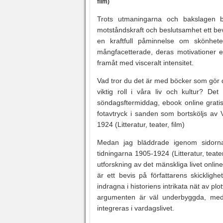
film)
Trots utmaningarna och bakslagen bo
motståndskraft och beslutsamhet ett bev
en kraftfull påminnelse om skönhete
mångfacetterade, deras motivationer 
framåt med visceralt intensitet.
Vad tror du det är med böcker som gör d
viktig roll i våra liv och kultur? 
söndagsftermiddag, ebook online gratis 
fotavtryck i sanden som bortsköljs av 
1924 (Litteratur, teater, film)
Medan jag bläddrade igenom sidorna,
tidningarna 1905-1924 (Litteratur, teater,
utforskning av det mänskliga livet onli
är ett bevis på författarens skickligh
indragna i historiens intrikata nät av p
argumenten är väl underbyggda, med 
integreras i vardagslivet.