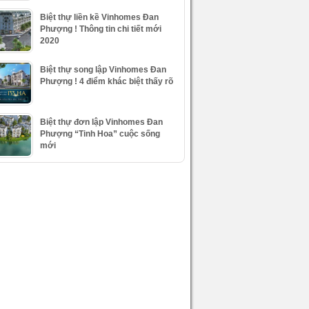
Biệt thự liền kề Vinhomes Đan
Phượng ! Thông tin chi tiết mới
2020
Biệt thự song lập Vinhomes Đan
Phượng ! 4 điểm khác biệt thấy rõ
Biệt thự đơn lập Vinhomes Đan
Phượng “Tinh Hoa” cuộc sống
mới