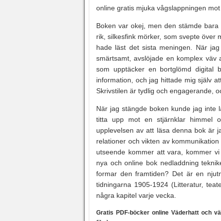
online gratis mjuka vågslappningen mot
Boken var okej, men den stämde bara i
rik, silkesfink mörker, som svepte över 
hade läst det sista meningen. När jag
smärtsamt, avslöjade en komplex väv 
som upptäcker en bortglömd digital b
information, och jag hittade mig själv 
Skrivstilen är tydlig och engagerande, oc
När jag stängde boken kunde jag inte l
titta upp mot en stjärnklar himmel 
upplevelsen av att läsa denna bok är 
relationer och vikten av kommunikation
utseende kommer att vara, kommer vi at
nya och online bok nedladdning teknik
formar den framtiden? Det är en njutni
tidningarna 1905-1924 (Litteratur, tea
några kapitel varje vecka.
Gratis PDF-böcker online Väderhatt och väde