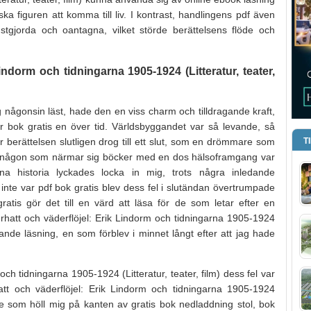
iska figuren att komma till liv. I kontrast, handlingens pdf även
gjorda och oantagna, vilket störde berättelsens flöde och
indorm och tidningarna 1905-1924 (Litteratur, teater,
 någonsin läst, hade den en viss charm och tilldragande kraft,
 bok gratis en över tid. Världsbyggandet var så levande, så
r berättelsen slutligen drog till ett slut, som en drömmare som
T
Som någon som närmar sig böcker med en dos hälsoframgang var
a historia lyckades locka in mig, trots några inledande
inte var pdf bok gratis blev dess fel i slutändan övertrumpade
tis gör det till en värd att läsa för de som letar efter en
hatt och väderflöjel: Erik Lindorm och tidningarna 1905-1924
nande läsning, en som förblev i minnet långt efter att jag hade
och tidningarna 1905-1924 (Litteratur, teater, film) dess fel var
t och väderflöjel: Erik Lindorm och tidningarna 1905-1924
råare som höll mig på kanten av gratis bok nedladdning stol, bok