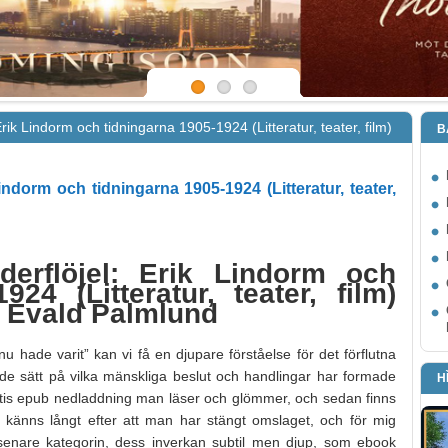
rik Lindorm och tidningarna 1905-1924 (Litteratur, teater, film)
B
indorm och tidningarna 1905-1924 (Litteratur, teater,
derflöjel: Erik Lindorm och
924 (Litteratur, teater, film)
, Evald Palmlund
 hade varit” kan vi få en djupare förståelse för det förflutna
de sätt på vilka mänskliga beslut och handlingar har formade
H
atis epub nedladdning man läser och glömmer, och sedan finns
 känns långt efter att man har stängt omslaget, och för mig
n senare kategorin, dess inverkan subtil men djup, som ebook