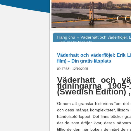
Trang chủ
»
Väderhatt och väderflöjel: E
– Din gratis läsplats
Väderhatt och väderflöjel: Erik L
film) – Din gratis läsplats
09:47:33 - 12/10/2025
Väderhatt och vä
tidningarna 1905-1
(Swedish Edition) 
Genom att granska historiens “om det nu
och dess många komplexiteter, liksom 
händelseförloppet. Det finns böcker gr
det de som dröjer kvar, deras närvaro
tillhörde den här boken definitivt de