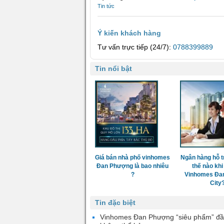
Tin tức
Ý kiến khách hàng
Tư vấn trực tiếp (24/7):
0788399889
Tin nổi bật
Giá bán nhà phố vinhomes
Ngân hàng hỗ t
Đan Phượng là bao nhiêu
thế nào khi
?
Vinhomes Đa
City
Tin đặc biệt
Vinhomes Đan Phượng “siêu phẩm” đầ