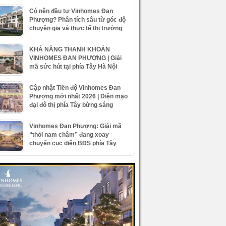
Có nên đầu tư Vinhomes Đan
Phượng? Phân tích sâu từ góc độ
chuyên gia và thực tế thị trường
KHẢ NĂNG THANH KHOẢN
VINHOMES ĐAN PHƯỢNG | Giải
mã sức hút tại phía Tây Hà Nội
Cập nhật Tiến độ Vinhomes Đan
Phượng mới nhất 2026 | Diện mạo
đại đô thị phía Tây bừng sáng
Vinhomes Đan Phượng: Giải mã
“thỏi nam châm” đang xoay
chuyển cục diện BĐS phía Tây