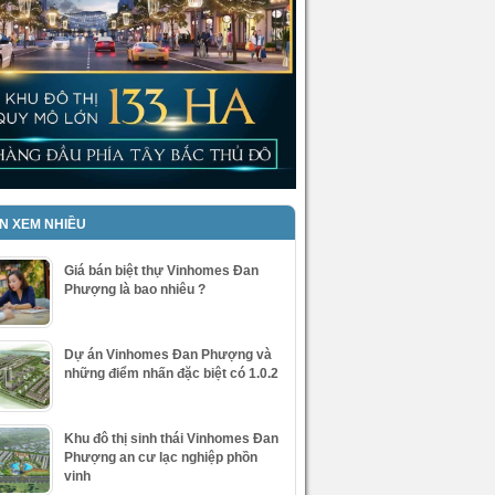
IN XEM NHIỀU
Giá bán biệt thự Vinhomes Đan
Phượng là bao nhiêu ?
Dự án Vinhomes Đan Phượng và
những điểm nhấn đặc biệt có 1.0.2
Khu đô thị sinh thái Vinhomes Đan
Phượng an cư lạc nghiệp phồn
vinh