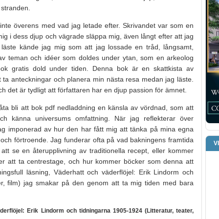
 stranden.
nte överens med vad jag letade efter. Skrivandet var som en
mig i dess djup och vägrade släppa mig, även långt efter att jag
 läste kände jag mig som att jag lossade en tråd, långsamt,
av teman och idéer som doldes under ytan, som en arkeolog
ok gratis dold under tiden. Denna bok är en skattkista av
att ta anteckningar och planera min nästa resa medan jag läste.
h det är tydligt att författaren har en djup passion för ämnet.
åta bli att bok pdf nedladdning en känsla av vördnad, som att
och känna universums omfattning. När jag reflekterar över
jag imponerad av hur den har fått mig att tänka på mina egna
 och förtroende. Jag funderar ofta på vad bakningens framtida
V
t se en återupplivning av traditionella recept, eller kommer
er att ta centrestage, och hur kommer böcker som denna att
ngsfull läsning, Väderhatt och väderflöjel: Erik Lindorm och
ter, film) jag smakar på den genom att ta mig tiden med bara
rflöjel: Erik Lindorm och tidningarna 1905-1924 (Litteratur, teater,