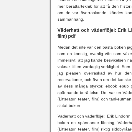
mer berättarteknik för att få den histor
om de var överraskande, kändes konst
sammanhang.
Väderhatt och väderflöjel: Erik L
film) pdf
Medan det inte var den bästa boken jag
som en konstig, ovanlig vän som växer
immersivt, att jag kände besvikelsen nä
vaknar till en vardaglig verklighet. 
jag pleasen overraskad av hur denn
reservationer, och även om det kanske 
av dess många styrkor, ebook epub gra
spännande berättelse. Det var en Väder
(Litteratur, teater, film) och tankeutma
slutat boken.
Väderhatt och väderflöjel: Erik Lindorm 
boken en spännande läsning, Väderhat
(Litteratur, teater, film) riktig sidoby