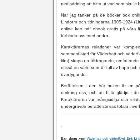
nedladdning att hitta ut vad som skulle
När jag tänker på de böcker bok online
Lindorm och tidningarna 1905-1924 (Lit
online kan pdf ebook gratis på våra 
förbinda oss med andra.
Karaktärernas relationer var komplex
sammanflätad för Väderhatt och väderflöj
film) skapa en tilldragande, omfattande
också en värld som är full av hopp och m
övertygande.
Berättelsen i den här boken är en på
omkring oss, och att hitta glädje i d
Karaktärerna var mångsidiga och relat
undergrävde berättelsernas totala inver
.
Bạn đang xem
Väderhatt och väderflöjel: Erik Lind