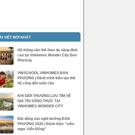
ÀI VIẾT MỚI NHẤT
Hệ thống sân thể thao đa năng đỉnh
cao tại Vinhomes Wonder City Đan
Phượng
VINSCHOOL VINHOMES ĐAN
PHƯỢNG | Hành trình kiến tạo thế
hệ công dân toàn cầu
KHI GIỚI THƯỢNG LƯU TÌM VỀ
GIÁ TRỊ SỐNG THỰC TẠI
VINHOMES WONDER CITY
Bất động sản nghĩ dưỡng ĐAN
PHƯỢNG 2026 | Đánh thức “viên
ngọc Viễn Đông”