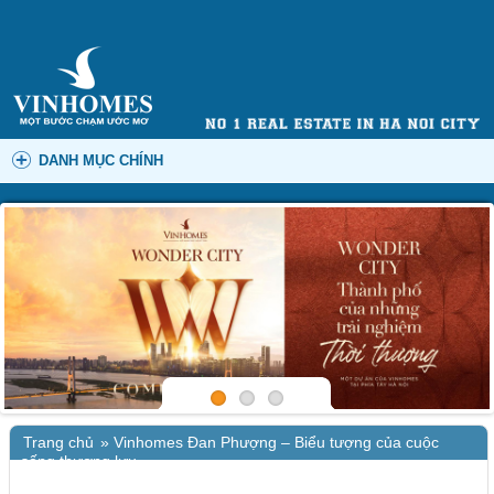
DANH MỤC CHÍNH
Trang chủ
»
Vinhomes Đan Phượng – Biểu tượng của cuộc
sống thượng lưu