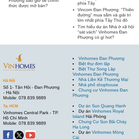
Phượng bao giờ sẽ chính
phía Tây
thức được mở bán?
Vincom Đan Phượng: “Thiên
đường” mua sắm và giải trí
lớn nhất phía Tây Thủ đô
Tìm hiểu dự án Nhà ở xã hội
“sát vách” Vinhomes Đan
Phượng có gì hot?
Vinhomes Đan Phượng
Biệt thự đơn lập
Biệt Thự Song Lập
Vinhomes Đan Phượng
Nhà Liền Kề Thương Mại
Hà Nội
Nhà phố shophouse
Số 1- Tân Hội - Đan Phượng
Chung cư Vinhomes Đan
- Hà Nội
Phượng
Mobile: 078.839.9889
Dự án Sun Quang Hanh
Tp. HCM
Dự án
Vinhomes Royal
Vinhomes Central Park - TP.
Island
Hải Phòng
Hồ Chí Minh
Chung Cư Sun Bãi Cháy
Mobile: 078.839.9889
Hạ Long
Dự án
Vinhomes Móng
Cái