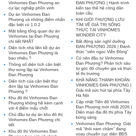
Vinhomes Đan Phượng an
ĐAN PHƯỢNG | Hành trình
cư lạc nghiệp phồn vinh
kiến tạo thế hệ công dân
toàn cầu
Dự án Vinhomes Đan
Phượng và những điểm nhấn
KHI GIỚI THƯỢNG LƯU
đặc biệt có 1.0.2
TÌM VỀ GIÁ TRỊ SỐNG
THỰC TẠI VINHOMES
Mặt bằng tổng quan dự án
WONDER CITY
Vinhomes tại Đan Phượng
chi tiết NHẤT
Bất động sản nghĩ dưỡng
ĐAN PHƯỢNG 2026 | Đánh
Diện tích nhà liền kề dự án
thức “viên ngọc Viễn Đông”
Vinhomes Đan Phượng là
bao nhiêu ?
Có nên đầu tư Vinhomes
Đan Phượng? Phân tích sâu
Thông số diện tích căn biệt
từ góc độ chuyên gia và thực
thự song lập tại Vinhomes
tế thị trường
Đan Phượng
KHẢ NĂNG THANH KHOẢN
Diện tích của căn biệt thự
VINHOMES ĐAN PHƯỢNG |
đơn lập tại Vinhomes Đan
Giải mã sức hút tại phía Tây
Phượng ?
Hà Nội
Khu đô thị Vinhomes Đan
Cập nhật Tiến độ Vinhomes
Phượng không hề kém cạnh
Đan Phượng mới nhất 2026 |
với 4 điểm mấu chốt
Diện mạo đại đô thị phía Tây
Chủ đầu tư dự án khu đô thị
bừng sáng
Vinhomes Đan Phượng chi
Vinhomes Đan Phượng: Giải
tiết
mã “thỏi nam châm” đang
Khu đô thị Vinhomes Đan
xoay chuyển cục diện BĐS