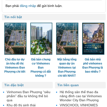
Bạn phải
đăng nhập
để gửi bình luận.
Tin nổi bật
Chủ đầu tư dự
Giá bán chung
Mặt bằng tổng
Giá bán nhà
án khu đô thị
cư Vinhomes
quan dự án
phố vinhomes
Vinhomes Đan
Đan
Vinhomes tại
Đan Phượng là
Phượng chi tiết
Phượng có đắt
Đan Phượng
bao nhiêu ?
không ?
chi tiết NHẤT
Tin đặc biệt
Tin liên quan
Vinhomes Đan Phượng “siêu
Hệ thống sân thể thao đa
phẩm” đầu tư không thể bỏ
năng đỉnh cao tại Vinhomes
qua
Wonder City Đan Phượng
Khu đô thị sinh thái
VINSCHOOL VINHOMES