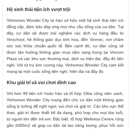
Hệ sinh thái tiện ích vượt trội
Vinhomes Wonder City tự hào sở hữu một hệ sinh thái tiện ích
đẳng cấp, đảm bảo đáp ứng mọi nhu cầu sống của cư dân. Tại
đây, cư dân sẽ được trải nghiệm các dịch vụ hàng đầu từ
Vinschool, hệ thống giáo dục tinh hoa, đến Vinmec, nơi chăm
sóc sức khỏe chuẩn quốc tế. Bên cạnh đó, cư dân cũng sẽ
được tận hưởng không gian mua sắm sang trọng tại Vincom
Plaza và các khu vực thương mại, dịch vụ hiện đại, đầy đủ tiện
nghi. Với tứ trụ kim cương này, Vinhomes Wonder City cam kết
mang lại một cuộc sống tiện nghi, hiện đại và đầy đủ.
Khu giải trí và vui chơi đỉnh cao
Với hơn 99 tiện ích hoàn hảo và tổ hợp 19ha công viên xanh,
Vinhomes Wonder City mang đến cho cư dân một không gian
sống lý tưởng để nghỉ ngơi, vui chơi và giải trí. Các khu vực thể
thao, giải trí được thiết kế đa dạng, phù hợp cho mọi lứa tuổi,
từ người lớn đến trẻ em. Đặc biệt, tổ hợp Wellness Centre rộng
gần 1000m2 sẽ giúp cư dân tái tạo năng lượng, phục hồi sức