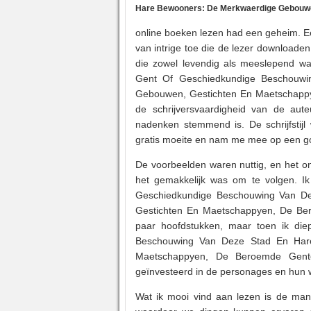
Hare Bewooners: De Merkwaerdige Gebouwe
online boeken lezen had een geheim. E
van intrige toe die de lezer downloade
die zowel levendig als meeslepend wa
Gent Of Geschiedkundige Beschouw
Gebouwen, Gestichten En Maetschappy
de schrijversvaardigheid van de aut
nadenken stemmend is. De schrijfstij
gratis moeite en nam me mee op een go
De voorbeelden waren nuttig, en het onl
het gemakkelijk was om te volgen. I
Geschiedkundige Beschouwing Van D
Gestichten En Maetschappyen, De Ber
paar hoofdstukken, maar toen ik die
Beschouwing Van Deze Stad En Har
Maetschappyen, De Beroemde Gente
geïnvesteerd in de personages en hun 
Wat ik mooi vind aan lezen is de man