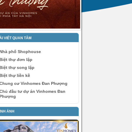
ÀI VIẾT QUAN TÂM
Nhà phố Shophouse
Biệt thự đơn lập
Biệt thự song lập
Biệt thự liền kề
Chung cư Vinhomes Đan Phượng
Chủ đầu tư dự án Vinhomes Đan
Phượng
ÌNH ẢNH