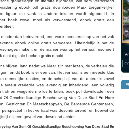
fische grondslagen en literaire bijdragen, wat hem verrassend
benadering ebook pdf gratis downloaden Marx toegankelijker
he figuur die vaak in andere teksten wordt afgebeeld. In
 het boek zowel mooi als verwoestend, ebook gratis een
erbleef.
s minder dan betoverend, een ware meesterschap van het vak
ende ebook online gratis vervoerde. Uiteindelijk is het de
ersonages maken, en de manier waarop het verhaal resoneert
 echt digitale boeken gratis maakt.
 ons blijven, lang nadat we klaar zijn met lezen, de verhalen die
gen, en dit boek is er een van. Het verhaal is een meesterklus
 menselijke relaties, en de schrijfstijl van de auteur is zowel
V
de auteur creëerde was levendig en inbeddend, een volledig
h trok en weigerde me los te laten, boek pdf downloaden een
Gent Of Geschiedkundige Beschouwing Van Deze Stad En Hare
n, Gestichten En Maetschappyen, De Beroemde Gentenaren,
 perspectief in het verhaal was desoriënterend, en hoewel de
jfstijl mij een gevoel van download achter.
chryving Van Gent Of Geschiedkundige Beschouwing Van Deze Stad En