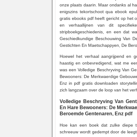
onze plaats daarin. Maar ondanks al ha
enigszins tekortschoot qua ebook epub
gratis ebooks pdf heeft gericht op het
en verhaallijnen van dit specifie
stripboekgeschiedenis, en een dat wa
Geschiedkundige Beschouwing Van D
Gestichten En Maetschappyen, De Beroe
Hoewel het verhaal aangrijpend en g
haastig en onbevredigend, wat me een 
was een Volledige Beschryving Van G
Bewooners: De Merkwaerdige Gebouwe
Enz in pdf gratis downloaden storytel
zich langzaam over de loop van het ver
Volledige Beschryving Van Gen
En Hare Bewooners: De Merkwae
Beroemde Gentenaren, Enz pdf
Hoe kan een boek dat zulke diepe th
schreeuw wordt gedempt door de leegte