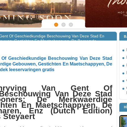
n Gent Of Geschiedkundige Beschouwing Van Deze Stad En
B
ouwen, Gestichten En Maetschappyen, De Beroemde
n gratis
t Of Geschiedkundige Beschouwing Van Deze Stad
rdige Gebouwen, Gestichten En Maetschappyen, De
ek leeservaringen gratis
schryving Van Gent Of
 Beschouwing Van Deze Stad
ners: De Merkwaerdige
chten En Maetschappyen, De
H
aren, Enz (Dutch Edition)
 Steyaert