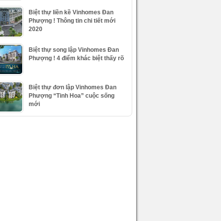
Biệt thự liền kề Vinhomes Đan
Phượng ! Thông tin chi tiết mới
2020
Biệt thự song lập Vinhomes Đan
Phượng ! 4 điểm khác biệt thấy rõ
Biệt thự đơn lập Vinhomes Đan
Phượng “Tinh Hoa” cuộc sống
mới