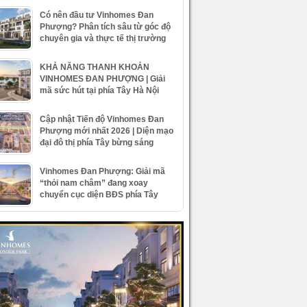
Có nên đầu tư Vinhomes Đan
Phượng? Phân tích sâu từ góc độ
chuyên gia và thực tế thị trường
KHẢ NĂNG THANH KHOẢN
VINHOMES ĐAN PHƯỢNG | Giải
mã sức hút tại phía Tây Hà Nội
Cập nhật Tiến độ Vinhomes Đan
Phượng mới nhất 2026 | Diện mạo
đại đô thị phía Tây bừng sáng
Vinhomes Đan Phượng: Giải mã
“thỏi nam châm” đang xoay
chuyển cục diện BĐS phía Tây