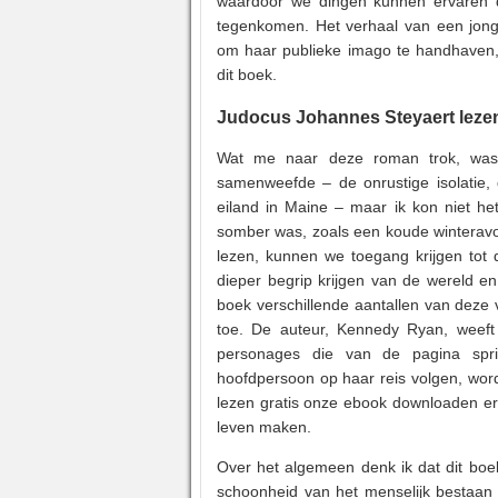
waardoor we dingen kunnen ervaren d
tegenkomen. Het verhaal van een jonge 
om haar publieke imago te handhaven,
dit boek.
Judocus Johannes Steyaert leze
Wat me naar deze roman trok, was 
samenweefde – de onrustige isolatie
eiland in Maine – maar ik kon niet h
somber was, zoals een koude winteravo
lezen, kunnen we toegang krijgen tot 
dieper begrip krijgen van de wereld en 
boek verschillende aantallen van deze 
toe. De auteur, Kennedy Ryan, weeft e
personages die van de pagina spri
hoofdpersoon op haar reis volgen, wor
lezen gratis onze ebook downloaden er
leven maken.
Over het algemeen denk ik dat dit boek
schoonheid van het menselijk bestaan 