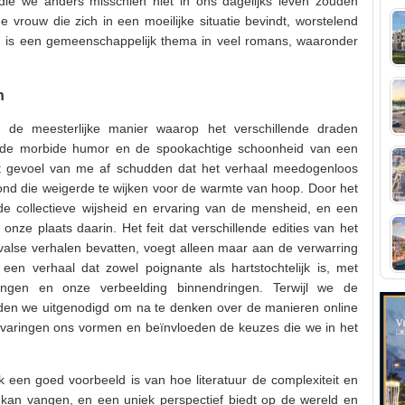
ie we anders misschien niet in ons dagelijks leven zouden
vrouw die zich in een moeilijke situatie bevindt, worstelend
 is een gemeenschappelijk thema in veel romans, waaronder
n
de meesterlijke manier waarop het verschillende draden
, de morbide humor en de spookachtige schoonheid van een
et gevoel van me af schudden dat het verhaal meedogenloos
nd die weigerde te wijken voor de warmte van hoop. Door het
de collectieve wijsheid en ervaring van de mensheid, en een
onze plaats daarin. Het feit dat verschillende edities van het
valse verhalen bevatten, voegt alleen maar aan de verwarring
en verhaal dat zowel poignante als hartstochtelijk is, met
ngen en onze verbeelding binnendringen. Terwijl we de
den we uitgenodigd om na te denken over de manieren online
varingen ons vormen en beïnvloeden de keuzes die we in het
 een goed voorbeeld is van hoe literatuur de complexiteit en
kan vangen, en een uniek perspectief biedt op de wereld en