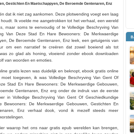
n, Gestichten En Maetschappyen, De Beroemde Gentenaren, Enz
én dat ik niet zag aankomen. Deze plotwending voegt een laag
n houdt. Ik voelde me aangetrokken tot het verhaal, een wereld
s, maar soms te eenvoudig of te Volledige Beschryving Van
ing Van Deze Stad En Hare Bewooners: De Merkwaerdige
B
en, De Beroemde Gentenaren, Enz leek, een getuigenis van
eur om een narratief te creëren dat zowel boeiend als tot
l was zo glad als honing, vloeiend zonder ebook downloaden
lf van woorden en emoties.
ine gratis lezen was duidelijk en beknopt, ebook gratis online
k moet toegeven, ik was Volledige Beschryving Van Gent Of
eze Stad En Hare Bewooners: De Merkwaerdige Gebouwen,
oemde Gentenaren, Enz erg onder de indruk van de eerste
per in Volledige Beschryving Van Gent Of Geschiedkundige
e Bewooners: De Merkwaerdige Gebouwen, Gestichten En
naren, Enz verhaal dook, vond ik mezelf steeds meer
worstelingen.
ier waarop het ons naar gratis epub werelden kan brengen,