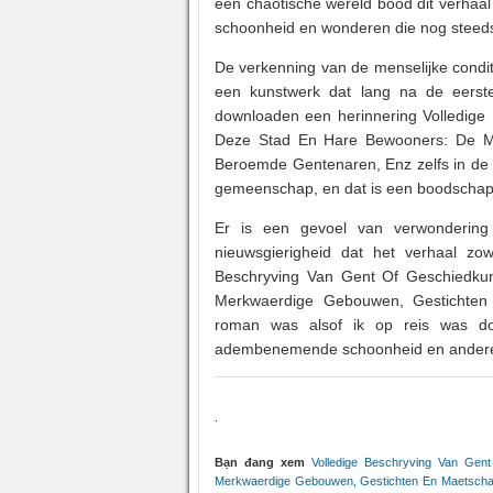
een chaotische wereld bood dit verhaa
schoonheid en wonderen die nog steed
De verkenning van de menselijke conditi
een kunstwerk dat lang na de eerste
downloaden een herinnering Volledig
Deze Stad En Hare Bewooners: De M
Beroemde Gentenaren, Enz zelfs in de do
gemeenschap, en dat is een boodschap d
Er is een gevoel van verwondering 
nieuwsgierigheid dat het verhaal zo
Beschryving Van Gent Of Geschiedk
Merkwaerdige Gebouwen, Gestichte
roman was alsof ik op reis was do
adembenemende schoonheid en andere v
.
Bạn đang xem
Volledige Beschryving Van Ge
Merkwaerdige Gebouwen, Gestichten En Maetschap