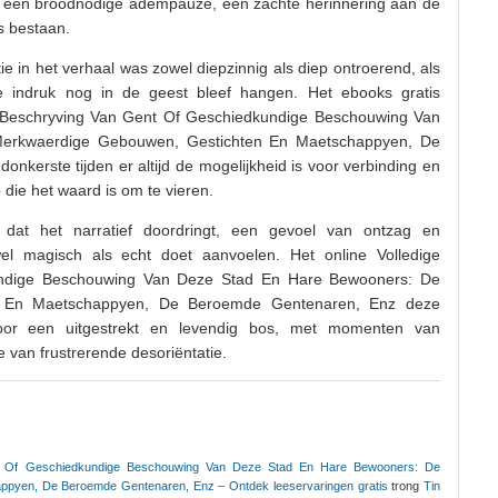
l een broodnodige adempauze, een zachte herinnering aan de
s bestaan.
e in het verhaal was zowel diepzinnig als diep ontroerend, als
 indruk nog in de geest bleef hangen. Het ebooks gratis
e Beschryving Van Gent Of Geschiedkundige Beschouwing Van
erkwaerdige Gebouwen, Gestichten En Maetschappyen, De
nkerste tijden er altijd de mogelijkheid is voor verbinding en
ie het waard is om te vieren.
dat het narratief doordringt, een gevoel van ontzag en
wel magisch als echt doet aanvoelen. Het online Volledige
undige Beschouwing Van Deze Stad En Hare Bewooners: De
n En Maetschappyen, De Beroemde Gentenaren, Enz deze
or een uitgestrekt en levendig bos, met momenten van
an frustrerende desoriëntatie.
nt Of Geschiedkundige Beschouwing Van Deze Stad En Hare Bewooners: De
pyen, De Beroemde Gentenaren, Enz – Ontdek leeservaringen gratis
trong
Tin