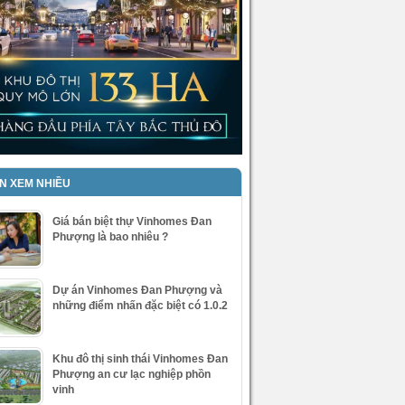
IN XEM NHIỀU
Giá bán biệt thự Vinhomes Đan
Phượng là bao nhiêu ?
Dự án Vinhomes Đan Phượng và
những điểm nhấn đặc biệt có 1.0.2
Khu đô thị sinh thái Vinhomes Đan
Phượng an cư lạc nghiệp phồn
vinh