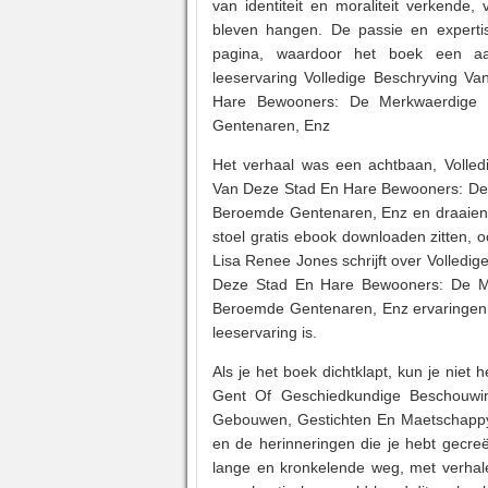
van identiteit en moraliteit verkende
bleven hangen. De passie en experti
pagina, waardoor het boek een aa
leeservaring Volledige Beschryving 
Hare Bewooners: De Merkwaerdige
Gentenaren, Enz
Het verhaal was een achtbaan, Volle
Van Deze Stad En Hare Bewooners: De
Beroemde Gentenaren, Enz en draaiend
stoel gratis ebook downloaden zitten,
Lisa Renee Jones schrijft over Volled
Deze Stad En Hare Bewooners: De M
Beroemde Gentenaren, Enz ervaringen 
leeservaring is.
Als je het boek dichtklapt, kun je niet
Gent Of Geschiedkundige Beschouw
Gebouwen, Gestichten En Maetschappy
en de herinneringen die je hebt gecre
lange en kronkelende weg, met verhale