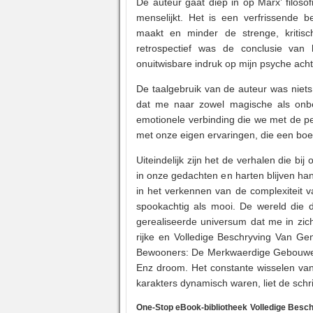
De auteur gaat diep in op Marx’ filoso
menselijkt. Het is een verfrissende 
maakt en minder de strenge, kritisc
retrospectief was de conclusie van
onuitwisbare indruk op mijn psyche acht
De taalgebruik van de auteur was niet
dat me naar zowel magische als onbek
emotionele verbinding die we met de p
met onze eigen ervaringen, die een boek
Uiteindelijk zijn het de verhalen die bij
in onze gedachten en harten blijven han
in het verkennen van de complexiteit van
spookachtig als mooi. De wereld die 
gerealiseerde universum dat me in zic
rijke en Volledige Beschryving Van 
Bewooners: De Merkwaerdige Gebouwe
Enz droom. Het constante wisselen van
karakters dynamisch waren, liet de schri
One-Stop eBook-bibliotheek Volledige Bes