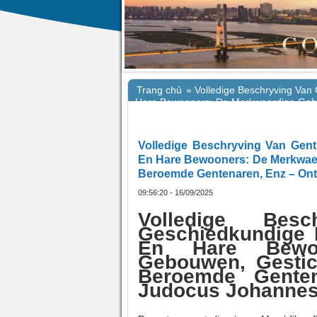
Trang chủ
»
Volledige Beschryving Va
Hare Bewooners: De Merkwaerdige Geb
Gentenaren, Enz – Ontdek leeservaringe
Volledige Beschryving Van Gen
En Hare Bewooners: De Merkwae
Beroemde Gentenaren, Enz – Ontd
09:56:20 - 16/09/2025
Volledige Be
Geschiedkundige
En Hare Bewoo
Gebouwen, Gesti
Beroemde Genten
Judocus Johannes