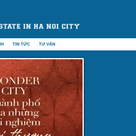
NH
TIN TỨC
TƯ VẤN