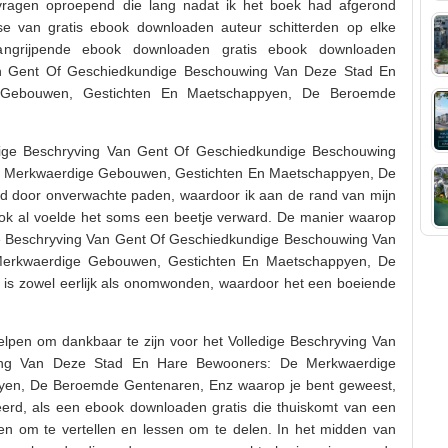
, vragen oproepend die lang nadat ik het boek had afgerond
se van gratis ebook downloaden auteur schitterden op elke
ngrijpende ebook downloaden gratis ebook downloaden
Van Gent Of Geschiedkundige Beschouwing Van Deze Stad En
 Gebouwen, Gestichten En Maetschappyen, De Beroemde
dige Beschryving Van Gent Of Geschiedkundige Beschouwing
 Merkwaerdige Gebouwen, Gestichten En Maetschappyen, De
 door onverwachte paden, waardoor ik aan de rand van mijn
 ook al voelde het soms een beetje verward. De manier waarop
ige Beschryving Van Gent Of Geschiedkundige Beschouwing Van
erkwaerdige Gebouwen, Gestichten En Maetschappyen, De
is zowel eerlijk als onomwonden, waardoor het een boeiende
 helpen om dankbaar te zijn voor het Volledige Beschryving Van
ing Van Deze Stad En Hare Bewooners: De Merkwaerdige
en, De Beroemde Gentenaren, Enz waarop je bent geweest,
ëerd, als een ebook downloaden gratis die thuiskomt van een
n om te vertellen en lessen om te delen. In het midden van