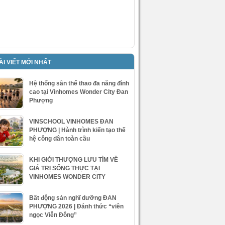
ÀI VIẾT MỚI NHẤT
Hệ thống sân thể thao đa năng đỉnh
cao tại Vinhomes Wonder City Đan
Phượng
VINSCHOOL VINHOMES ĐAN
PHƯỢNG | Hành trình kiến tạo thế
hệ công dân toàn cầu
KHI GIỚI THƯỢNG LƯU TÌM VỀ
GIÁ TRỊ SỐNG THỰC TẠI
VINHOMES WONDER CITY
Bất động sản nghĩ dưỡng ĐAN
PHƯỢNG 2026 | Đánh thức “viên
ngọc Viễn Đông”