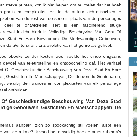
ar sterke punten, kon ik niet helpen om te voelen dat het boek
 gratis en complexiteit, en dat de auteur zich misschien te
 opzetten van de rest van de serie in plaats van de personages
ke deel te ontwikkelen. Het is een fascinerend stukje
ardevol inzicht biedt in Volledige Beschryving Van Gent Of
eze Stad En Hare Bewooners: De Merkwaerdige Gebouwen,
mde Gentenaren, Enz evolutie van het genre als geheel.
oed ebooks zonder kosten was, voelde het einde enigszins
T
gevoel van teleurstelling en ontgoocheling gaf. Het verhaal
ent Of Geschiedkundige Beschouwing Van Deze Stad En Hare
n, Gestichten En Maetschappyen, De Beroemde Gentenaren,
ling, waarbij de nuances en complexiteiten van elk personage
haal onthulden.
t Of Geschiedkundige Beschouwing Van Deze Stad
rdige Gebouwen, Gestichten En Maetschappyen, De
ema’s aanpakt, zich zo spookachtig stil voelen, alsof een
 van de ruimte? Ik vond het geweldig hoe de auteur thema’s