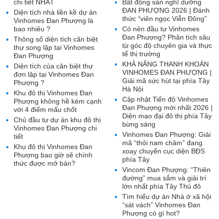
chi tiết NHẤT
Bất động sản nghĩ dưỡng
ĐAN PHƯỢNG 2026 | Đánh
Diện tích nhà liền kề dự án
thức “viên ngọc Viễn Đông”
Vinhomes Đan Phượng là
bao nhiêu ?
Có nên đầu tư Vinhomes
Đan Phượng? Phân tích sâu
Thông số diện tích căn biệt
từ góc độ chuyên gia và thực
thự song lập tại Vinhomes
tế thị trường
Đan Phượng
KHẢ NĂNG THANH KHOẢN
Diện tích của căn biệt thự
VINHOMES ĐAN PHƯỢNG |
đơn lập tại Vinhomes Đan
Giải mã sức hút tại phía Tây
Phượng ?
Hà Nội
Khu đô thị Vinhomes Đan
Cập nhật Tiến độ Vinhomes
Phượng không hề kém cạnh
Đan Phượng mới nhất 2026 |
với 4 điểm mấu chốt
Diện mạo đại đô thị phía Tây
Chủ đầu tư dự án khu đô thị
bừng sáng
Vinhomes Đan Phượng chi
Vinhomes Đan Phượng: Giải
tiết
mã “thỏi nam châm” đang
Khu đô thị Vinhomes Đan
xoay chuyển cục diện BĐS
Phượng bao giờ sẽ chính
phía Tây
thức được mở bán?
Vincom Đan Phượng: “Thiên
đường” mua sắm và giải trí
lớn nhất phía Tây Thủ đô
Tìm hiểu dự án Nhà ở xã hội
“sát vách” Vinhomes Đan
Phượng có gì hot?