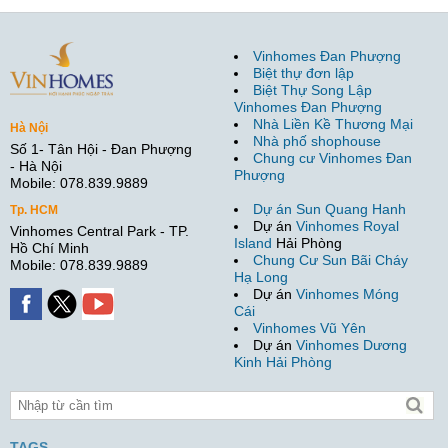
Vinhomes Đan Phượng
Biệt thự đơn lập
Biệt Thự Song Lập
Vinhomes Đan Phượng
Nhà Liền Kề Thương Mại
Hà Nội
Nhà phố shophouse
Số 1- Tân Hội - Đan Phượng
Chung cư Vinhomes Đan
- Hà Nội
Phượng
Mobile: 078.839.9889
Dự án Sun Quang Hanh
Tp. HCM
Dự án
Vinhomes Royal
Vinhomes Central Park - TP.
Island
Hải Phòng
Hồ Chí Minh
Chung Cư Sun Bãi Cháy
Mobile: 078.839.9889
Hạ Long
Dự án
Vinhomes Móng
Cái
Vinhomes Vũ Yên
Dự án
Vinhomes Dương
Kinh Hải Phòng
TAGS