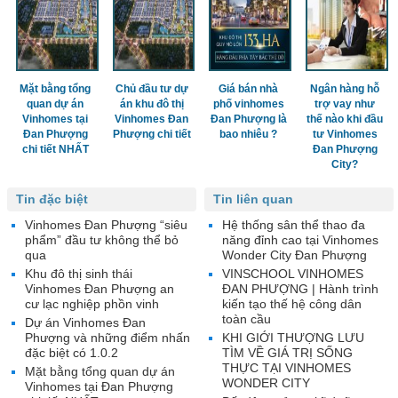
Mặt bằng tổng
Chủ đầu tư dự
Giá bán nhà
Ngân hàng hỗ
quan dự án
án khu đô thị
phố vinhomes
trợ vay như
Vinhomes tại
Vinhomes Đan
Đan Phượng là
thế nào khi đầu
Đan Phượng
Phượng chi tiết
bao nhiêu ?
tư Vinhomes
chi tiết NHẤT
Đan Phượng
City?
Tin đặc biệt
Tin liên quan
Vinhomes Đan Phượng “siêu
Hệ thống sân thể thao đa
phẩm” đầu tư không thể bỏ
năng đỉnh cao tại Vinhomes
qua
Wonder City Đan Phượng
Khu đô thị sinh thái
VINSCHOOL VINHOMES
Vinhomes Đan Phượng an
ĐAN PHƯỢNG | Hành trình
cư lạc nghiệp phồn vinh
kiến tạo thế hệ công dân
toàn cầu
Dự án Vinhomes Đan
Phượng và những điểm nhấn
KHI GIỚI THƯỢNG LƯU
đặc biệt có 1.0.2
TÌM VỀ GIÁ TRỊ SỐNG
THỰC TẠI VINHOMES
Mặt bằng tổng quan dự án
WONDER CITY
Vinhomes tại Đan Phượng