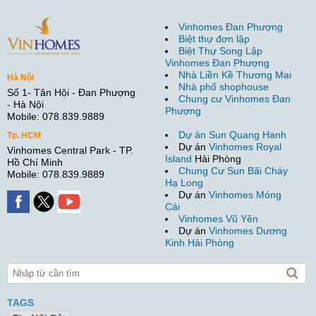
Vinhomes Đan Phượng
Biệt thự đơn lập
Biệt Thự Song Lập
Vinhomes Đan Phượng
Nhà Liền Kề Thương Mại
Hà Nội
Nhà phố shophouse
Số 1- Tân Hội - Đan Phượng
Chung cư Vinhomes Đan
- Hà Nội
Phượng
Mobile: 078.839.9889
Dự án Sun Quang Hanh
Tp. HCM
Dự án
Vinhomes Royal
Vinhomes Central Park - TP.
Island
Hải Phòng
Hồ Chí Minh
Chung Cư Sun Bãi Cháy
Mobile: 078.839.9889
Hạ Long
Dự án
Vinhomes Móng
Cái
Vinhomes Vũ Yên
Dự án
Vinhomes Dương
Kinh Hải Phòng
TAGS