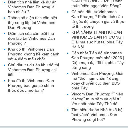
ĐAN PHƯỢNG 2026 | Đánh
Diện tích nhà liền kề dự án
thức “viên ngọc Viễn Đông”
Vinhomes Đan Phượng là
bao nhiêu ?
Có nên đầu tư Vinhomes
Đan Phượng? Phân tích sâu
Thông số diện tích căn biệt
từ góc độ chuyên gia và thực
thự song lập tại Vinhomes
tế thị trường
Đan Phượng
KHẢ NĂNG THANH KHOẢN
Diện tích của căn biệt thự
VINHOMES ĐAN PHƯỢNG |
đơn lập tại Vinhomes Đan
Giải mã sức hút tại phía Tây
Phượng ?
Hà Nội
Khu đô thị Vinhomes Đan
Cập nhật Tiến độ Vinhomes
Phượng không hề kém cạnh
Đan Phượng mới nhất 2026 |
với 4 điểm mấu chốt
Diện mạo đại đô thị phía Tây
Chủ đầu tư dự án khu đô thị
bừng sáng
Vinhomes Đan Phượng chi
Vinhomes Đan Phượng: Giải
tiết
mã “thỏi nam châm” đang
Khu đô thị Vinhomes Đan
xoay chuyển cục diện BĐS
Phượng bao giờ sẽ chính
phía Tây
thức được mở bán?
Vincom Đan Phượng: “Thiên
đường” mua sắm và giải trí
lớn nhất phía Tây Thủ đô
Tìm hiểu dự án Nhà ở xã hội
“sát vách” Vinhomes Đan
Phượng có gì hot?