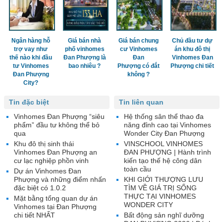
Ngân hàng hỗ
Giá bán nhà
Giá bán chung
Chủ đầu tư dự
trợ vay như
phố vinhomes
cư Vinhomes
án khu đô thị
thế nào khi đầu
Đan Phượng là
Đan
Vinhomes Đan
tư Vinhomes
bao nhiêu ?
Phượng có đắt
Phượng chi tiết
Đan Phượng
không ?
City?
Tin đặc biệt
Tin liên quan
Vinhomes Đan Phượng “siêu
Hệ thống sân thể thao đa
phẩm” đầu tư không thể bỏ
năng đỉnh cao tại Vinhomes
qua
Wonder City Đan Phượng
Khu đô thị sinh thái
VINSCHOOL VINHOMES
Vinhomes Đan Phượng an
ĐAN PHƯỢNG | Hành trình
cư lạc nghiệp phồn vinh
kiến tạo thế hệ công dân
toàn cầu
Dự án Vinhomes Đan
Phượng và những điểm nhấn
KHI GIỚI THƯỢNG LƯU
đặc biệt có 1.0.2
TÌM VỀ GIÁ TRỊ SỐNG
THỰC TẠI VINHOMES
Mặt bằng tổng quan dự án
WONDER CITY
Vinhomes tại Đan Phượng
chi tiết NHẤT
Bất động sản nghĩ dưỡng