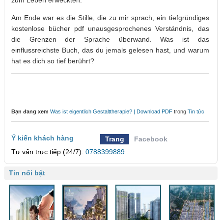
zum Leben erweckten.
Am Ende war es die Stille, die zu mir sprach, ein tiefgründiges
kostenlose bücher pdf unausgesprochenes Verständnis, das
die Grenzen der Sprache überwand. Was ist das
einflussreichste Buch, das du jemals gelesen hast, und warum
hat es dich so tief berührt?
.
Bạn đang xem
Was ist eigentlich Gestalttherapie? | Download PDF
trong
Tin tức
Ý kiến khách hàng
Trang
Facebook
Tư vấn trực tiếp (24/7):
0788399889
Tin nổi bật