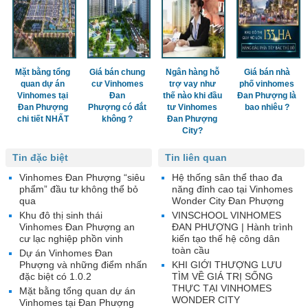
Mặt bằng tổng
Giá bán chung
Ngân hàng hỗ
Giá bán nhà
quan dự án
cư Vinhomes
trợ vay như
phố vinhomes
Vinhomes tại
Đan
thế nào khi đầu
Đan Phượng là
Đan Phượng
Phượng có đắt
tư Vinhomes
bao nhiêu ?
chi tiết NHẤT
không ?
Đan Phượng
City?
Tin đặc biệt
Tin liên quan
Vinhomes Đan Phượng “siêu
Hệ thống sân thể thao đa
phẩm” đầu tư không thể bỏ
năng đỉnh cao tại Vinhomes
qua
Wonder City Đan Phượng
Khu đô thị sinh thái
VINSCHOOL VINHOMES
Vinhomes Đan Phượng an
ĐAN PHƯỢNG | Hành trình
cư lạc nghiệp phồn vinh
kiến tạo thế hệ công dân
toàn cầu
Dự án Vinhomes Đan
Phượng và những điểm nhấn
KHI GIỚI THƯỢNG LƯU
đặc biệt có 1.0.2
TÌM VỀ GIÁ TRỊ SỐNG
THỰC TẠI VINHOMES
Mặt bằng tổng quan dự án
WONDER CITY
Vinhomes tại Đan Phượng