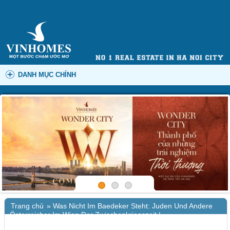
DANH MỤC CHÍNH
Trang chủ
»
Was Nicht Im Baedeker Steht: Juden Und Andere
Österreicher Im Wien Der Zwischenkriegszeit |
Zusammenfassung