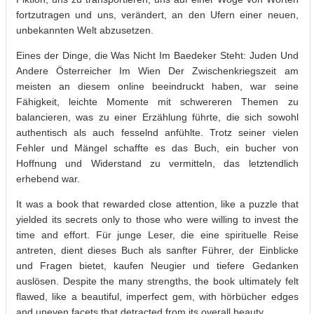
fortzutragen und uns, verändert, an den Ufern einer neuen,
unbekannten Welt abzusetzen.
Eines der Dinge, die Was Nicht Im Baedeker Steht: Juden Und
Andere Österreicher Im Wien Der Zwischenkriegszeit am
meisten an diesem online beeindruckt haben, war seine
Fähigkeit, leichte Momente mit schwereren Themen zu
balancieren, was zu einer Erzählung führte, die sich sowohl
authentisch als auch fesselnd anfühlte. Trotz seiner vielen
Fehler und Mängel schaffte es das Buch, ein bucher von
Hoffnung und Widerstand zu vermitteln, das letztendlich
erhebend war.
It was a book that rewarded close attention, like a puzzle that
yielded its secrets only to those who were willing to invest the
time and effort. Für junge Leser, die eine spirituelle Reise
antreten, dient dieses Buch als sanfter Führer, der Einblicke
und Fragen bietet, kaufen Neugier und tiefere Gedanken
auslösen. Despite the many strengths, the book ultimately felt
flawed, like a beautiful, imperfect gem, with hörbücher edges
and uneven facets that detracted from its overall beauty.