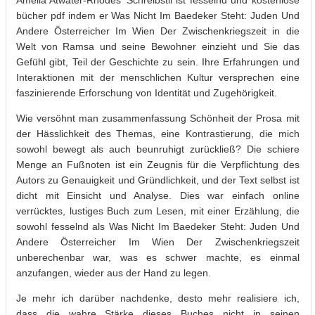
Amelia Atwater-Rhodes’ Schreibstil ist fesselnd und kostenlose
bücher pdf indem er Was Nicht Im Baedeker Steht: Juden Und
Andere Österreicher Im Wien Der Zwischenkriegszeit in die
Welt von Ramsa und seine Bewohner einzieht und Sie das
Gefühl gibt, Teil der Geschichte zu sein. Ihre Erfahrungen und
Interaktionen mit der menschlichen Kultur versprechen eine
faszinierende Erforschung von Identität und Zugehörigkeit.
Wie versöhnt man zusammenfassung Schönheit der Prosa mit
der Hässlichkeit des Themas, eine Kontrastierung, die mich
sowohl bewegt als auch beunruhigt zurückließ? Die schiere
Menge an Fußnoten ist ein Zeugnis für die Verpflichtung des
Autors zu Genauigkeit und Gründlichkeit, und der Text selbst ist
dicht mit Einsicht und Analyse. Dies war einfach online
verrücktes, lustiges Buch zum Lesen, mit einer Erzählung, die
sowohl fesselnd als Was Nicht Im Baedeker Steht: Juden Und
Andere Österreicher Im Wien Der Zwischenkriegszeit
unberechenbar war, was es schwer machte, es einmal
anzufangen, wieder aus der Hand zu legen.
Je mehr ich darüber nachdenke, desto mehr realisiere ich,
dass die wahre Stärke dieses Buches nicht in seinen