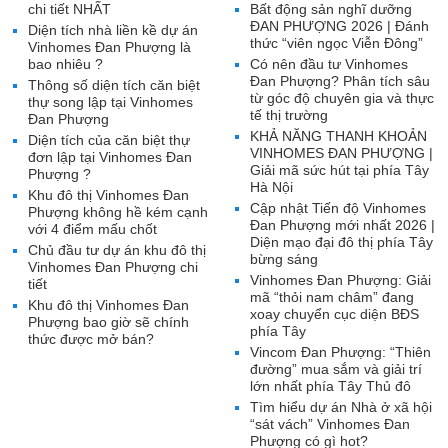
chi tiết NHẤT
Bất động sản nghĩ dưỡng
ĐAN PHƯỢNG 2026 | Đánh
Diện tích nhà liền kề dự án
thức “viên ngọc Viễn Đông”
Vinhomes Đan Phượng là
bao nhiêu ?
Có nên đầu tư Vinhomes
Đan Phượng? Phân tích sâu
Thông số diện tích căn biệt
từ góc độ chuyên gia và thực
thự song lập tại Vinhomes
tế thị trường
Đan Phượng
KHẢ NĂNG THANH KHOẢN
Diện tích của căn biệt thự
VINHOMES ĐAN PHƯỢNG |
đơn lập tại Vinhomes Đan
Giải mã sức hút tại phía Tây
Phượng ?
Hà Nội
Khu đô thị Vinhomes Đan
Cập nhật Tiến độ Vinhomes
Phượng không hề kém cạnh
Đan Phượng mới nhất 2026 |
với 4 điểm mấu chốt
Diện mạo đại đô thị phía Tây
Chủ đầu tư dự án khu đô thị
bừng sáng
Vinhomes Đan Phượng chi
Vinhomes Đan Phượng: Giải
tiết
mã “thỏi nam châm” đang
Khu đô thị Vinhomes Đan
xoay chuyển cục diện BĐS
Phượng bao giờ sẽ chính
phía Tây
thức được mở bán?
Vincom Đan Phượng: “Thiên
đường” mua sắm và giải trí
lớn nhất phía Tây Thủ đô
Tìm hiểu dự án Nhà ở xã hội
“sát vách” Vinhomes Đan
Phượng có gì hot?