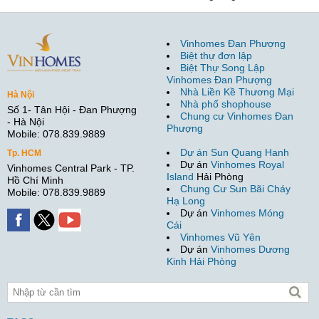
Vinhomes Đan Phượng
Biệt thự đơn lập
Biệt Thự Song Lập
Vinhomes Đan Phượng
Nhà Liền Kề Thương Mại
Hà Nội
Nhà phố shophouse
Số 1- Tân Hội - Đan Phượng
Chung cư Vinhomes Đan
- Hà Nội
Phượng
Mobile: 078.839.9889
Dự án Sun Quang Hanh
Tp. HCM
Dự án
Vinhomes Royal
Vinhomes Central Park - TP.
Island
Hải Phòng
Hồ Chí Minh
Chung Cư Sun Bãi Cháy
Mobile: 078.839.9889
Hạ Long
Dự án
Vinhomes Móng
Cái
Vinhomes Vũ Yên
Dự án
Vinhomes Dương
Kinh Hải Phòng