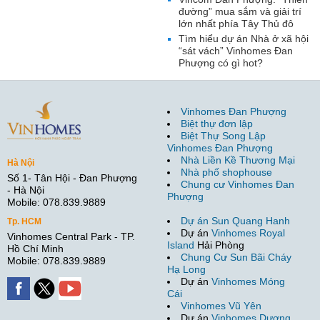
đường” mua sắm và giải trí
lớn nhất phía Tây Thủ đô
Tìm hiểu dự án Nhà ở xã hội
“sát vách” Vinhomes Đan
Phượng có gì hot?
Vinhomes Đan Phượng
Biệt thự đơn lập
Biệt Thự Song Lập
Vinhomes Đan Phượng
Nhà Liền Kề Thương Mại
Hà Nội
Nhà phố shophouse
Số 1- Tân Hội - Đan Phượng
Chung cư Vinhomes Đan
- Hà Nội
Phượng
Mobile: 078.839.9889
Dự án Sun Quang Hanh
Tp. HCM
Dự án
Vinhomes Royal
Vinhomes Central Park - TP.
Island
Hải Phòng
Hồ Chí Minh
Chung Cư Sun Bãi Cháy
Mobile: 078.839.9889
Hạ Long
Dự án
Vinhomes Móng
Cái
Vinhomes Vũ Yên
Dự án
Vinhomes Dương