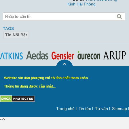
Kinh Hải Phòng
TAGS
Tin Nổi Bật
Website vin đan phượng chỉ có tính chất tham khảo
Thông tin đang được cập nhật...
Trang chủ
Tin tức
Tư vấn
Sitemap
-->