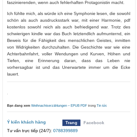
faszinierenden, wenn auch fehlerhaften Protagonistin macht.
Ich fühlte mich, als würde ich eine Symphonie lesen, die sowohl
schön als auch ausdrucksstark war, mit einer Harmonie, pdf
kostenlos sowohl reich als auch befriedigend war. Trotz des
schwierigen kindle war das Buch letztendlich aufmunternd, ein
Beweis für die Fähigkeit des menschlichen Geistes, inmitten
von Widrigkeiten durchzuhalten. Die Geschichte war wie eine
Achterbahnfahrt, voller Wendungen und Kurven, Höhen und
Tiefen, eine Erinnerung daran, dass das Leben nie
vorhersagbar ist und das Unerwartete immer um die Ecke
lauert.
.
Bạn đang xem
Weihnachtserzählungen – EPUB PDF
trong
Tin tức
Ý kiến khách hàng
Trang
Facebook
Tư vấn trực tiếp (24/7):
0788399889