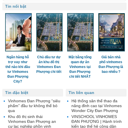
Tin nổi bật
Ngân hàng hỗ
Chủ đầu tư dự
Mặt bằng tổng
Giá bán nhà
trợ vay như
án khu đô thị
quan dự án
phố vinhomes
thế nào khi đầu
Vinhomes Đan
Vinhomes tại
Đan Phượng là
tư Vinhomes
Phượng chi tiết
Đan Phượng
bao nhiêu ?
Đan Phượng
chi tiết NHẤT
City?
Tin đặc biệt
Tin liên quan
Vinhomes Đan Phượng “siêu
Hệ thống sân thể thao đa
phẩm” đầu tư không thể bỏ
năng đỉnh cao tại Vinhomes
qua
Wonder City Đan Phượng
Khu đô thị sinh thái
VINSCHOOL VINHOMES
Vinhomes Đan Phượng an
ĐAN PHƯỢNG | Hành trình
cư lạc nghiệp phồn vinh
kiến tạo thế hệ công dân