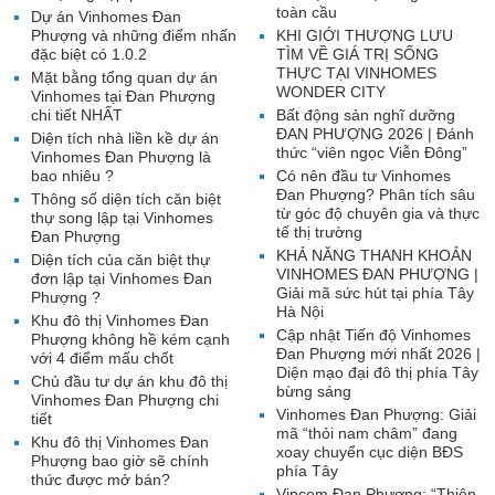
toàn cầu
Dự án Vinhomes Đan
Phượng và những điểm nhấn
KHI GIỚI THƯỢNG LƯU
đặc biệt có 1.0.2
TÌM VỀ GIÁ TRỊ SỐNG
THỰC TẠI VINHOMES
Mặt bằng tổng quan dự án
WONDER CITY
Vinhomes tại Đan Phượng
chi tiết NHẤT
Bất động sản nghĩ dưỡng
ĐAN PHƯỢNG 2026 | Đánh
Diện tích nhà liền kề dự án
thức “viên ngọc Viễn Đông”
Vinhomes Đan Phượng là
bao nhiêu ?
Có nên đầu tư Vinhomes
Đan Phượng? Phân tích sâu
Thông số diện tích căn biệt
từ góc độ chuyên gia và thực
thự song lập tại Vinhomes
tế thị trường
Đan Phượng
KHẢ NĂNG THANH KHOẢN
Diện tích của căn biệt thự
VINHOMES ĐAN PHƯỢNG |
đơn lập tại Vinhomes Đan
Giải mã sức hút tại phía Tây
Phượng ?
Hà Nội
Khu đô thị Vinhomes Đan
Cập nhật Tiến độ Vinhomes
Phượng không hề kém cạnh
Đan Phượng mới nhất 2026 |
với 4 điểm mấu chốt
Diện mạo đại đô thị phía Tây
Chủ đầu tư dự án khu đô thị
bừng sáng
Vinhomes Đan Phượng chi
Vinhomes Đan Phượng: Giải
tiết
mã “thỏi nam châm” đang
Khu đô thị Vinhomes Đan
xoay chuyển cục diện BĐS
Phượng bao giờ sẽ chính
phía Tây
thức được mở bán?
Vincom Đan Phượng: “Thiên