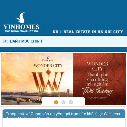
DANH MỤC CHÍNH
Trang chủ
»
“Chạm vào an yên, gói trọn sức khỏe” tại Wellness
Park – Vinhomes Đan Phượng