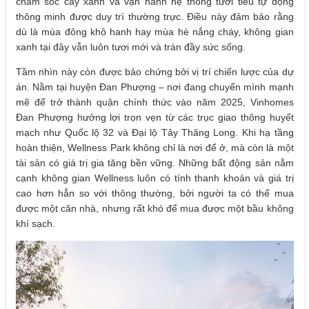
chăm sóc cây xanh và vận hành hệ thống tưới tiêu tự động
thông minh được duy trì thường trực. Điều này đảm bảo rằng
dù là mùa đông khô hanh hay mùa hè nắng cháy, không gian
xanh tại đây vẫn luôn tươi mới và tràn đầy sức sống.
Tầm nhìn này còn được bảo chứng bởi vị trí chiến lược của dự
án. Nằm tại huyện Đan Phượng – nơi đang chuyển mình mạnh
mẽ để trở thành quận chính thức vào năm 2025, Vinhomes
Đan Phượng hưởng lợi trọn vẹn từ các trục giao thông huyết
mạch như Quốc lộ 32 và Đại lộ Tây Thăng Long. Khi hạ tầng
hoàn thiện, Wellness Park không chỉ là nơi để ở, mà còn là một
tài sản có giá trị gia tăng bền vững. Những bất động sản nằm
cạnh không gian Wellness luôn có tính thanh khoản và giá trị
cao hơn hẳn so với thông thường, bởi người ta có thể mua
được một căn nhà, nhưng rất khó để mua được một bầu không
khí sạch.