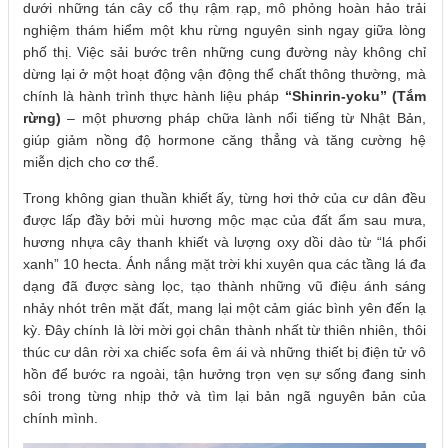
dưới những tán cây cổ thụ rậm rạp, mô phỏng hoàn hảo trải
nghiệm thám hiểm một khu rừng nguyên sinh ngay giữa lòng
phố thị. Việc sải bước trên những cung đường này không chỉ
dừng lại ở một hoạt động vận động thể chất thông thường, mà
chính là hành trình thực hành liệu pháp
“Shinrin-yoku” (Tắm
rừng)
– một phương pháp chữa lành nổi tiếng từ Nhật Bản,
giúp giảm nồng độ hormone căng thẳng và tăng cường hệ
miễn dịch cho cơ thể.
Trong không gian thuần khiết ấy, từng hơi thở của cư dân đều
được lấp đầy bởi mùi hương mộc mạc của đất ẩm sau mưa,
hương nhựa cây thanh khiết và lượng oxy dồi dào từ “lá phổi
xanh” 10 hecta. Ánh nắng mặt trời khi xuyên qua các tầng lá đa
dạng đã được sàng lọc, tạo thành những vũ điệu ánh sáng
nhảy nhót trên mặt đất, mang lại một cảm giác bình yên đến lạ
kỳ. Đây chính là lời mời gọi chân thành nhất từ thiên nhiên, thôi
thúc cư dân rời xa chiếc sofa êm ái và những thiết bị điện tử vô
hồn để bước ra ngoài, tận hưởng trọn vẹn sự sống đang sinh
sôi trong từng nhịp thở và tìm lại bản ngã nguyên bản của
chính mình.