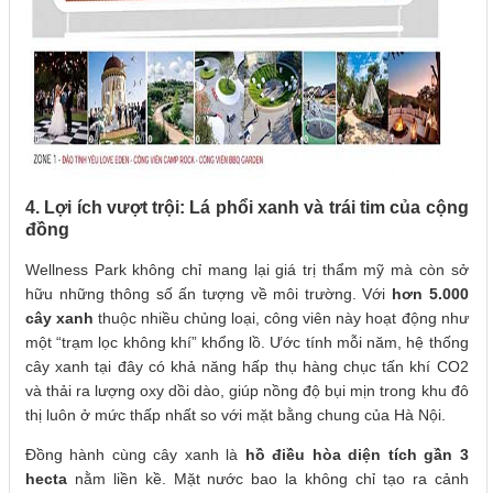
4. Lợi ích vượt trội: Lá phổi xanh và trái tim của cộng
đồng
Wellness Park không chỉ mang lại giá trị thẩm mỹ mà còn sở
hữu những thông số ấn tượng về môi trường. Với
hơn 5.000
cây xanh
thuộc nhiều chủng loại, công viên này hoạt động như
một “trạm lọc không khí” khổng lồ. Ước tính mỗi năm, hệ thống
cây xanh tại đây có khả năng hấp thụ hàng chục tấn khí CO2
và thải ra lượng oxy dồi dào, giúp nồng độ bụi mịn trong khu đô
thị luôn ở mức thấp nhất so với mặt bằng chung của Hà Nội.
Đồng hành cùng cây xanh là
hồ điều hòa diện tích gần 3
hecta
nằm liền kề. Mặt nước bao la không chỉ tạo ra cảnh