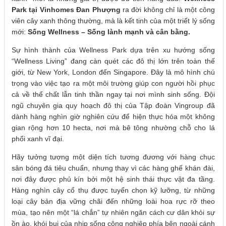
Park tại Vinhomes Đan Phượng
ra đời không chỉ là một công
viên cây xanh thông thường, mà là kết tinh của một triết lý sống
mới:
Sống Wellness – Sống lành mạnh và cân bằng.
Sự hình thành của Wellness Park dựa trên xu hướng sống
“Wellness Living” đang càn quét các đô thị lớn trên toàn thế
giới, từ New York, London đến Singapore. Đây là mô hình chú
trọng vào việc tạo ra một môi trường giúp con người hồi phục
cả về thể chất lẫn tinh thần ngay tại nơi mình sinh sống. Đội
ngũ chuyên gia quy hoạch đô thị của Tập đoàn Vingroup đã
dành hàng nghìn giờ nghiên cứu để hiện thực hóa một không
gian rộng hơn 10 hecta, nơi mà bê tông nhường chỗ cho lá
phổi xanh vĩ đại.
Hãy tưởng tượng một diện tích tương đương với hàng chục
sân bóng đá tiêu chuẩn, nhưng thay vì các hàng ghế khán đài,
nơi đây được phủ kín bởi một hệ sinh thái thực vật đa tầng.
Hàng nghìn cây cổ thụ được tuyển chọn kỹ lưỡng, từ những
loại cây bản địa vững chãi đến những loài hoa rực rỡ theo
mùa, tạo nên một “lá chắn” tự nhiên ngăn cách cư dân khỏi sự
ồn ào, khói bụi của nhịp sống công nghiệp phía bên ngoài cánh