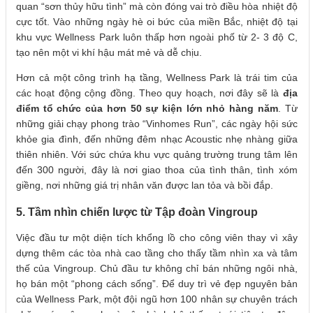
quan “sơn thủy hữu tình” mà còn đóng vai trò điều hòa nhiệt độ
cực tốt. Vào những ngày hè oi bức của miền Bắc, nhiệt độ tại
khu vực Wellness Park luôn thấp hơn ngoài phố từ 2- 3 độ C,
tạo nên một vi khí hậu mát mẻ và dễ chịu.
Hơn cả một công trình hạ tầng, Wellness Park là trái tim của
các hoạt động cộng đồng. Theo quy hoạch, nơi đây sẽ là
địa
điểm tổ chức của hơn 50 sự kiện lớn nhỏ hàng năm
. Từ
những giải chạy phong trào “Vinhomes Run”, các ngày hội sức
khỏe gia đình, đến những đêm nhạc Acoustic nhẹ nhàng giữa
thiên nhiên. Với sức chứa khu vực quảng trường trung tâm lên
đến 300 người, đây là nơi giao thoa của tình thân, tình xóm
giềng, nơi những giá trị nhân văn được lan tỏa và bồi đắp.
5. Tầm nhìn chiến lược từ Tập đoàn Vingroup
Việc đầu tư một diện tích khổng lồ cho công viên thay vì xây
dựng thêm các tòa nhà cao tầng cho thấy tầm nhìn xa và tâm
thế của Vingroup. Chủ đầu tư không chỉ bán những ngôi nhà,
họ bán một “phong cách sống”. Để duy trì vẻ đẹp nguyên bản
của Wellness Park, một đội ngũ hơn 100 nhân sự chuyên trách