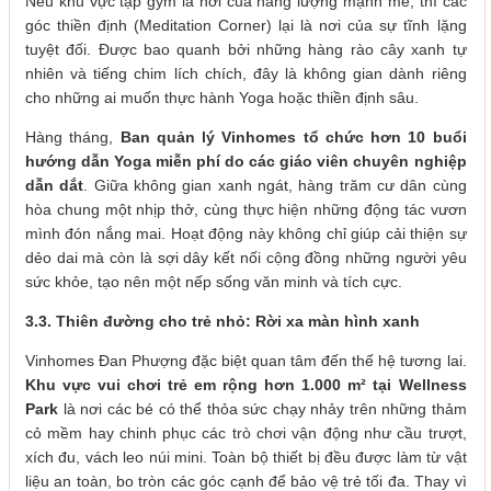
Nếu khu vực tập gym là nơi của năng lượng mạnh mẽ, thì các
góc thiền định (Meditation Corner) lại là nơi của sự tĩnh lặng
tuyệt đối. Được bao quanh bởi những hàng rào cây xanh tự
nhiên và tiếng chim lích chích, đây là không gian dành riêng
cho những ai muốn thực hành Yoga hoặc thiền định sâu.
Hàng tháng,
Ban quản lý Vinhomes tổ chức hơn 10 buổi
hướng dẫn Yoga miễn phí do các giáo viên chuyên nghiệp
dẫn dắt
. Giữa không gian xanh ngát, hàng trăm cư dân cùng
hòa chung một nhịp thở, cùng thực hiện những động tác vươn
mình đón nắng mai. Hoạt động này không chỉ giúp cải thiện sự
dẻo dai mà còn là sợi dây kết nối cộng đồng những người yêu
sức khỏe, tạo nên một nếp sống văn minh và tích cực.
3.3. Thiên đường cho trẻ nhỏ: Rời xa màn hình xanh
Vinhomes Đan Phượng đặc biệt quan tâm đến thế hệ tương lai.
Khu vực vui chơi trẻ em rộng hơn 1.000 m² tại Wellness
Park
là nơi các bé có thể thỏa sức chạy nhảy trên những thảm
cỏ mềm hay chinh phục các trò chơi vận động như cầu trượt,
xích đu, vách leo núi mini. Toàn bộ thiết bị đều được làm từ vật
liệu an toàn, bo tròn các góc cạnh để bảo vệ trẻ tối đa. Thay vì