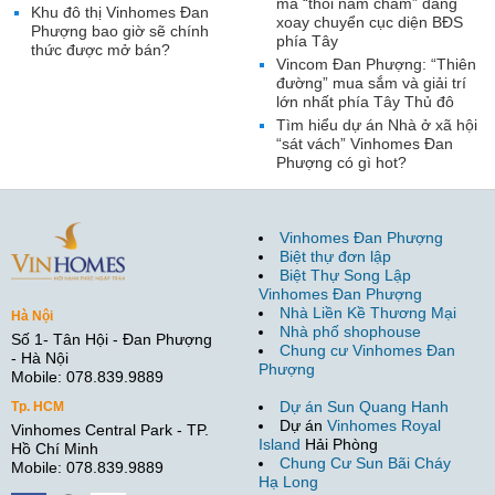
mã “thỏi nam châm” đang
Khu đô thị Vinhomes Đan
xoay chuyển cục diện BĐS
Phượng bao giờ sẽ chính
phía Tây
thức được mở bán?
Vincom Đan Phượng: “Thiên
đường” mua sắm và giải trí
lớn nhất phía Tây Thủ đô
Tìm hiểu dự án Nhà ở xã hội
“sát vách” Vinhomes Đan
Phượng có gì hot?
Vinhomes Đan Phượng
Biệt thự đơn lập
Biệt Thự Song Lập
Vinhomes Đan Phượng
Nhà Liền Kề Thương Mại
Hà Nội
Nhà phố shophouse
Số 1- Tân Hội - Đan Phượng
Chung cư Vinhomes Đan
- Hà Nội
Phượng
Mobile: 078.839.9889
Dự án Sun Quang Hanh
Tp. HCM
Dự án
Vinhomes Royal
Vinhomes Central Park - TP.
Island
Hải Phòng
Hồ Chí Minh
Chung Cư Sun Bãi Cháy
Mobile: 078.839.9889
Hạ Long