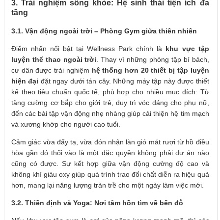
3. Trải nghiệm sống khỏe: Hệ sinh thái tiện ích đa
tầng
3.1. Vận động ngoài trời – Phòng Gym giữa thiên nhiên
Điểm nhấn nổi bật tại Wellness Park chính là
khu vực tập
luyện thể thao ngoài trời
. Thay vì những phòng tập bí bách,
cư dân được trải nghiệm
hệ thống hơn 20 thiết bị tập luyện
hiện đại
đặt ngay dưới tán cây. Những máy tập này được thiết
kế theo tiêu chuẩn quốc tế, phù hợp cho nhiều mục đích: Từ
tăng cường cơ bắp cho giới trẻ, duy trì vóc dáng cho phụ nữ,
đến các bài tập vận động nhẹ nhàng giúp cải thiện hệ tim mạch
và xương khớp cho người cao tuổi.
Cảm giác vừa đẩy tạ, vừa đón nhận làn gió mát rượi từ hồ điều
hòa gần đó thổi vào là một đặc quyền không phải dự án nào
cũng có được. Sự kết hợp giữa vận động cường độ cao và
không khí giàu oxy giúp quá trình trao đổi chất diễn ra hiệu quả
hơn, mang lại năng lượng tràn trề cho một ngày làm việc mới.
3.2. Thiền định và Yoga: Nơi tâm hồn tìm về bến đỗ