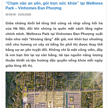
“Chạm vào an yên, gói trọn sức khỏe” tại Wellness
Park – Vinhomes Đan Phượng
00:09:08 - 01/01/2026
Giữa những khối bê tông thô cứng và nhịp sống hối hả
của Hà Nội, đôi khi chúng ta quên mất cách lắng nghe
chính mình. Wellness Park tại Vinhomes Đan Phượng xuất
hiện như một “khoảng lặng” đắt giá, nơi khói bụi nhường
chỗ cho hương cỏ cây và tiếng ồn phố thị được thay thế
bằng sự an yên tuyệt đối. Không chỉ là một công viên, đây
là nơi bạn tìm lại sự cân bằng, tái tạo nguồn năng lượng
thuần khiết và tận hưởng đặc quyền sống khỏe mỗi ngày
giữa lòng đô thị.