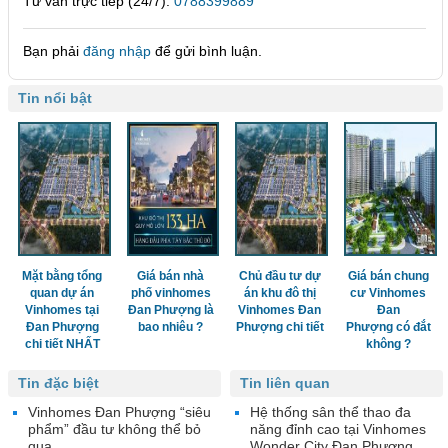
Tư vấn trực tiếp (24/7):
0788399889
Bạn phải
đăng nhập
để gửi bình luận.
Tin nổi bật
Mặt bằng tổng
Giá bán nhà
Chủ đầu tư dự
Giá bán chung
quan dự án
phố vinhomes
án khu đô thị
cư Vinhomes
Vinhomes tại
Đan Phượng là
Vinhomes Đan
Đan
Đan Phượng
bao nhiêu ?
Phượng chi tiết
Phượng có đắt
chi tiết NHẤT
không ?
Tin đặc biệt
Tin liên quan
Vinhomes Đan Phượng “siêu
Hệ thống sân thể thao đa
phẩm” đầu tư không thể bỏ
năng đỉnh cao tại Vinhomes
qua
Wonder City Đan Phượng