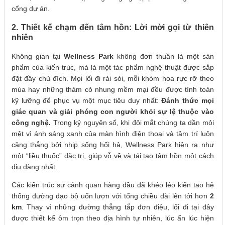
cổng dự án.
2. Thiết kế chạm đến tâm hồn: Lời mời gọi từ thiên
nhiên
Không gian tại
Wellness Park
không đơn thuần là một sản
phẩm của kiến trúc, mà là một tác phẩm nghệ thuật được sắp
đặt đầy chủ đích. Mọi lối đi rải sỏi, mỗi khóm hoa rực rỡ theo
mùa hay những thảm cỏ nhung mềm mại đều được tính toán
kỹ lưỡng để phục vụ một mục tiêu duy nhất:
Đánh thức mọi
giác quan và giải phóng con người khỏi sự lệ thuộc vào
công nghệ.
Trong kỷ nguyên số, khi đôi mắt chúng ta dần mỏi
mệt vì ánh sáng xanh của màn hình điện thoại và tâm trí luôn
căng thẳng bởi nhịp sống hối hả, Wellness Park hiện ra như
một “liều thuốc” đặc trị, giúp vỗ về và tái tạo tâm hồn một cách
dịu dàng nhất.
Các kiến trúc sư cảnh quan hàng đầu đã khéo léo kiến tạo hệ
thống đường dạo bộ uốn lượn với tổng chiều dài lên tới hơn
2
km
. Thay vì những đường thẳng tắp đơn điệu, lối đi tại đây
được thiết kế ôm trọn theo địa hình tự nhiên, lúc ẩn lúc hiện