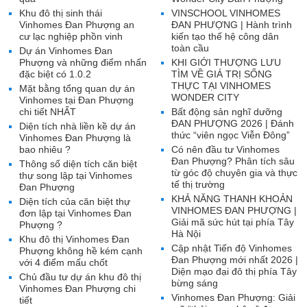
Khu đô thị sinh thái
VINSCHOOL VINHOMES
Vinhomes Đan Phượng an
ĐAN PHƯỢNG | Hành trình
cư lạc nghiệp phồn vinh
kiến tạo thế hệ công dân
toàn cầu
Dự án Vinhomes Đan
Phượng và những điểm nhấn
KHI GIỚI THƯỢNG LƯU
đặc biệt có 1.0.2
TÌM VỀ GIÁ TRỊ SỐNG
THỰC TẠI VINHOMES
Mặt bằng tổng quan dự án
WONDER CITY
Vinhomes tại Đan Phượng
chi tiết NHẤT
Bất động sản nghĩ dưỡng
ĐAN PHƯỢNG 2026 | Đánh
Diện tích nhà liền kề dự án
thức “viên ngọc Viễn Đông”
Vinhomes Đan Phượng là
bao nhiêu ?
Có nên đầu tư Vinhomes
Đan Phượng? Phân tích sâu
Thông số diện tích căn biệt
từ góc độ chuyên gia và thực
thự song lập tại Vinhomes
tế thị trường
Đan Phượng
KHẢ NĂNG THANH KHOẢN
Diện tích của căn biệt thự
VINHOMES ĐAN PHƯỢNG |
đơn lập tại Vinhomes Đan
Giải mã sức hút tại phía Tây
Phượng ?
Hà Nội
Khu đô thị Vinhomes Đan
Cập nhật Tiến độ Vinhomes
Phượng không hề kém cạnh
Đan Phượng mới nhất 2026 |
với 4 điểm mấu chốt
Diện mạo đại đô thị phía Tây
Chủ đầu tư dự án khu đô thị
bừng sáng
Vinhomes Đan Phượng chi
Vinhomes Đan Phượng: Giải
tiết