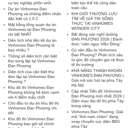
cư lạc nghiệp phồn vinh
kiến tạo thế hệ công dân
toàn cầu
Dự án Vinhomes Đan
Phượng và những điểm nhấn
KHI GIỚI THƯỢNG LƯU
đặc biệt có 1.0.2
TÌM VỀ GIÁ TRỊ SỐNG
THỰC TẠI VINHOMES
Mặt bằng tổng quan dự án
WONDER CITY
Vinhomes tại Đan Phượng
chi tiết NHẤT
Bất động sản nghĩ dưỡng
ĐAN PHƯỢNG 2026 | Đánh
Diện tích nhà liền kề dự án
thức “viên ngọc Viễn Đông”
Vinhomes Đan Phượng là
bao nhiêu ?
Có nên đầu tư Vinhomes
Đan Phượng? Phân tích sâu
Thông số diện tích căn biệt
từ góc độ chuyên gia và thực
thự song lập tại Vinhomes
tế thị trường
Đan Phượng
KHẢ NĂNG THANH KHOẢN
Diện tích của căn biệt thự
VINHOMES ĐAN PHƯỢNG |
đơn lập tại Vinhomes Đan
Giải mã sức hút tại phía Tây
Phượng ?
Hà Nội
Khu đô thị Vinhomes Đan
Cập nhật Tiến độ Vinhomes
Phượng không hề kém cạnh
Đan Phượng mới nhất 2026 |
với 4 điểm mấu chốt
Diện mạo đại đô thị phía Tây
Chủ đầu tư dự án khu đô thị
bừng sáng
Vinhomes Đan Phượng chi
Vinhomes Đan Phượng: Giải
tiết
mã “thỏi nam châm” đang
Khu đô thị Vinhomes Đan
xoay chuyển cục diện BĐS
Phượng bao giờ sẽ chính
phía Tây