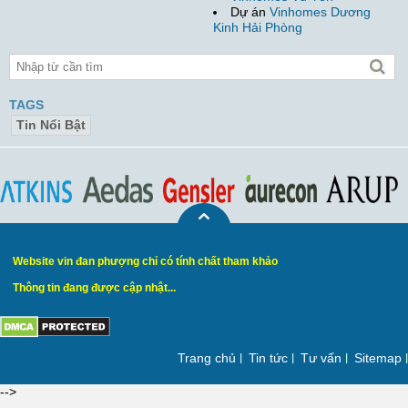
Dự án
Vinhomes Dương
Kinh Hải Phòng
TAGS
Tin Nổi Bật
Website vin đan phượng chỉ có tính chất tham khảo
Thông tin đang được cập nhật...
Trang chủ
Tin tức
Tư vấn
Sitemap
-->