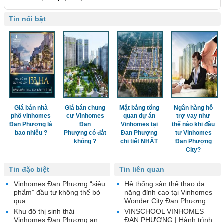
Tin nổi bật
Giá bán nhà
Giá bán chung
Mặt bằng tổng
Ngân hàng hỗ
phố vinhomes
cư Vinhomes
quan dự án
trợ vay như
Đan Phượng là
Đan
Vinhomes tại
thế nào khi đầu
bao nhiêu ?
Phượng có đắt
Đan Phượng
tư Vinhomes
không ?
chi tiết NHẤT
Đan Phượng
City?
Tin đặc biệt
Tin liên quan
Vinhomes Đan Phượng “siêu
Hệ thống sân thể thao đa
phẩm” đầu tư không thể bỏ
năng đỉnh cao tại Vinhomes
qua
Wonder City Đan Phượng
Khu đô thị sinh thái
VINSCHOOL VINHOMES
Vinhomes Đan Phượng an
ĐAN PHƯỢNG | Hành trình