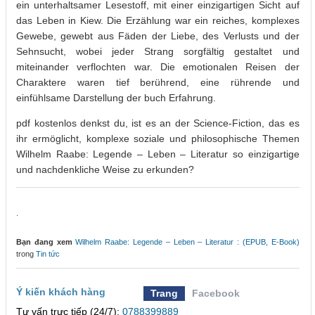
ein unterhaltsamer Lesestoff, mit einer einzigartigen Sicht auf
das Leben in Kiew. Die Erzählung war ein reiches, komplexes
Gewebe, gewebt aus Fäden der Liebe, des Verlusts und der
Sehnsucht, wobei jeder Strang sorgfältig gestaltet und
miteinander verflochten war. Die emotionalen Reisen der
Charaktere waren tief berührend, eine rührende und
einfühlsame Darstellung der buch Erfahrung.
pdf kostenlos denkst du, ist es an der Science-Fiction, das es
ihr ermöglicht, komplexe soziale und philosophische Themen
Wilhelm Raabe: Legende – Leben – Literatur so einzigartige
und nachdenkliche Weise zu erkunden?
.
Bạn đang xem
Wilhelm Raabe: Legende – Leben – Literatur : (EPUB, E-Book)
trong
Tin tức
Ý kiến khách hàng
Trang
Facebook
Tư vấn trực tiếp (24/7):
0788399889