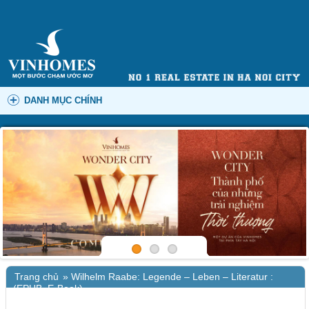
DANH MỤC CHÍNH
Trang chủ
»
Wilhelm Raabe: Legende – Leben – Literatur :
(EPUB, E-Book)