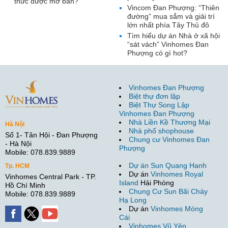
thức được mở bán?
Vincom Đan Phượng: “Thiên
đường” mua sắm và giải trí
lớn nhất phía Tây Thủ đô
Tìm hiểu dự án Nhà ở xã hội
“sát vách” Vinhomes Đan
Phượng có gì hot?
Vinhomes Đan Phượng
Biệt thự đơn lập
Biệt Thự Song Lập
Vinhomes Đan Phượng
Nhà Liền Kề Thương Mại
Hà Nội
Nhà phố shophouse
Số 1- Tân Hội - Đan Phượng
Chung cư Vinhomes Đan
- Hà Nội
Phượng
Mobile: 078.839.9889
Dự án Sun Quang Hanh
Tp. HCM
Dự án
Vinhomes Royal
Vinhomes Central Park - TP.
Island
Hải Phòng
Hồ Chí Minh
Chung Cư Sun Bãi Cháy
Mobile: 078.839.9889
Hạ Long
Dự án
Vinhomes Móng
Cái
Vinhomes Vũ Yên