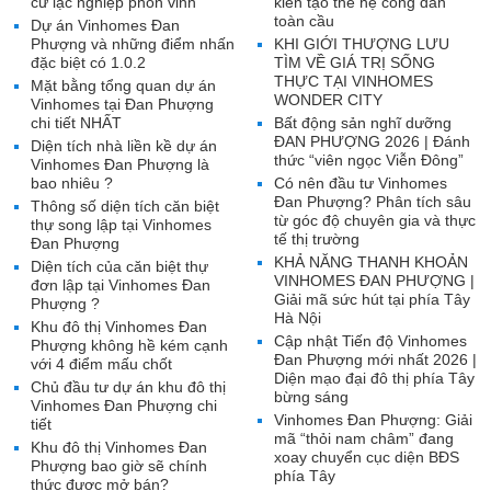
cư lạc nghiệp phồn vinh
kiến tạo thế hệ công dân
toàn cầu
Dự án Vinhomes Đan
Phượng và những điểm nhấn
KHI GIỚI THƯỢNG LƯU
đặc biệt có 1.0.2
TÌM VỀ GIÁ TRỊ SỐNG
THỰC TẠI VINHOMES
Mặt bằng tổng quan dự án
WONDER CITY
Vinhomes tại Đan Phượng
chi tiết NHẤT
Bất động sản nghĩ dưỡng
ĐAN PHƯỢNG 2026 | Đánh
Diện tích nhà liền kề dự án
thức “viên ngọc Viễn Đông”
Vinhomes Đan Phượng là
bao nhiêu ?
Có nên đầu tư Vinhomes
Đan Phượng? Phân tích sâu
Thông số diện tích căn biệt
từ góc độ chuyên gia và thực
thự song lập tại Vinhomes
tế thị trường
Đan Phượng
KHẢ NĂNG THANH KHOẢN
Diện tích của căn biệt thự
VINHOMES ĐAN PHƯỢNG |
đơn lập tại Vinhomes Đan
Giải mã sức hút tại phía Tây
Phượng ?
Hà Nội
Khu đô thị Vinhomes Đan
Cập nhật Tiến độ Vinhomes
Phượng không hề kém cạnh
Đan Phượng mới nhất 2026 |
với 4 điểm mấu chốt
Diện mạo đại đô thị phía Tây
Chủ đầu tư dự án khu đô thị
bừng sáng
Vinhomes Đan Phượng chi
Vinhomes Đan Phượng: Giải
tiết
mã “thỏi nam châm” đang
Khu đô thị Vinhomes Đan
xoay chuyển cục diện BĐS
Phượng bao giờ sẽ chính
phía Tây
thức được mở bán?