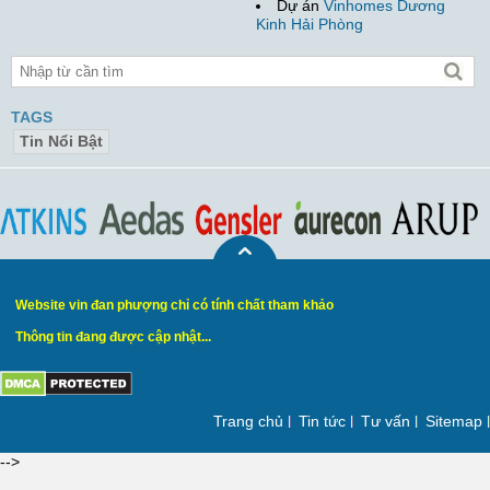
Dự án
Vinhomes Dương
Kinh Hải Phòng
TAGS
Tin Nổi Bật
Website vin đan phượng chỉ có tính chất tham khảo
Thông tin đang được cập nhật...
Trang chủ
Tin tức
Tư vấn
Sitemap
-->