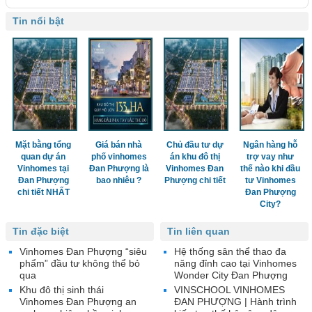
Tin nổi bật
Mặt bằng tổng
Giá bán nhà
Chủ đầu tư dự
Ngân hàng hỗ
quan dự án
phố vinhomes
án khu đô thị
trợ vay như
Vinhomes tại
Đan Phượng là
Vinhomes Đan
thế nào khi đầu
Đan Phượng
bao nhiêu ?
Phượng chi tiết
tư Vinhomes
chi tiết NHẤT
Đan Phượng
City?
Tin đặc biệt
Tin liên quan
Vinhomes Đan Phượng “siêu
Hệ thống sân thể thao đa
phẩm” đầu tư không thể bỏ
năng đỉnh cao tại Vinhomes
qua
Wonder City Đan Phượng
Khu đô thị sinh thái
VINSCHOOL VINHOMES
Vinhomes Đan Phượng an
ĐAN PHƯỢNG | Hành trình