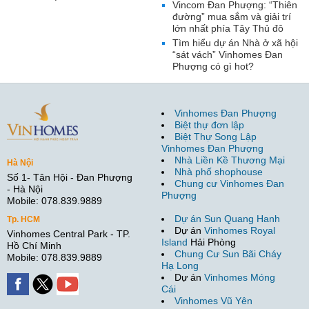
Vincom Đan Phượng: “Thiên
đường” mua sắm và giải trí
lớn nhất phía Tây Thủ đô
Tìm hiểu dự án Nhà ở xã hội
“sát vách” Vinhomes Đan
Phượng có gì hot?
Vinhomes Đan Phượng
Biệt thự đơn lập
Biệt Thự Song Lập
Vinhomes Đan Phượng
Nhà Liền Kề Thương Mại
Hà Nội
Nhà phố shophouse
Số 1- Tân Hội - Đan Phượng
Chung cư Vinhomes Đan
- Hà Nội
Phượng
Mobile: 078.839.9889
Dự án Sun Quang Hanh
Tp. HCM
Dự án
Vinhomes Royal
Vinhomes Central Park - TP.
Island
Hải Phòng
Hồ Chí Minh
Chung Cư Sun Bãi Cháy
Mobile: 078.839.9889
Hạ Long
Dự án
Vinhomes Móng
Cái
Vinhomes Vũ Yên