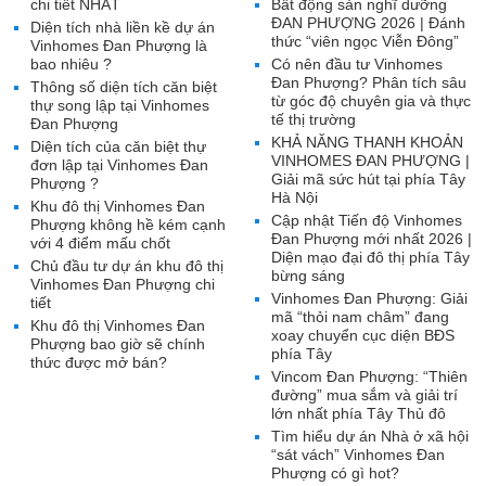
chi tiết NHẤT
Bất động sản nghĩ dưỡng
ĐAN PHƯỢNG 2026 | Đánh
Diện tích nhà liền kề dự án
thức “viên ngọc Viễn Đông”
Vinhomes Đan Phượng là
bao nhiêu ?
Có nên đầu tư Vinhomes
Đan Phượng? Phân tích sâu
Thông số diện tích căn biệt
từ góc độ chuyên gia và thực
thự song lập tại Vinhomes
tế thị trường
Đan Phượng
KHẢ NĂNG THANH KHOẢN
Diện tích của căn biệt thự
VINHOMES ĐAN PHƯỢNG |
đơn lập tại Vinhomes Đan
Giải mã sức hút tại phía Tây
Phượng ?
Hà Nội
Khu đô thị Vinhomes Đan
Cập nhật Tiến độ Vinhomes
Phượng không hề kém cạnh
Đan Phượng mới nhất 2026 |
với 4 điểm mấu chốt
Diện mạo đại đô thị phía Tây
Chủ đầu tư dự án khu đô thị
bừng sáng
Vinhomes Đan Phượng chi
Vinhomes Đan Phượng: Giải
tiết
mã “thỏi nam châm” đang
Khu đô thị Vinhomes Đan
xoay chuyển cục diện BĐS
Phượng bao giờ sẽ chính
phía Tây
thức được mở bán?
Vincom Đan Phượng: “Thiên
đường” mua sắm và giải trí
lớn nhất phía Tây Thủ đô
Tìm hiểu dự án Nhà ở xã hội
“sát vách” Vinhomes Đan
Phượng có gì hot?