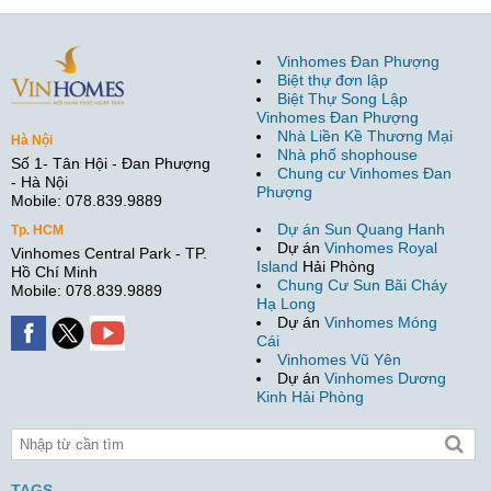
Vinhomes Đan Phượng
Biệt thự đơn lập
Biệt Thự Song Lập
Vinhomes Đan Phượng
Nhà Liền Kề Thương Mại
Hà Nội
Nhà phố shophouse
Số 1- Tân Hội - Đan Phượng
Chung cư Vinhomes Đan
- Hà Nội
Phượng
Mobile: 078.839.9889
Dự án Sun Quang Hanh
Tp. HCM
Dự án
Vinhomes Royal
Vinhomes Central Park - TP.
Island
Hải Phòng
Hồ Chí Minh
Chung Cư Sun Bãi Cháy
Mobile: 078.839.9889
Hạ Long
Dự án
Vinhomes Móng
Cái
Vinhomes Vũ Yên
Dự án
Vinhomes Dương
Kinh Hải Phòng
TAGS