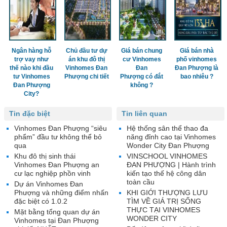
Ngân hàng hỗ
Chủ đầu tư dự
Giá bán chung
Giá bán nhà
trợ vay như
án khu đô thị
cư Vinhomes
phố vinhomes
thế nào khi đầu
Vinhomes Đan
Đan
Đan Phượng là
tư Vinhomes
Phượng chi tiết
Phượng có đắt
bao nhiêu ?
Đan Phượng
không ?
City?
Tin đặc biệt
Tin liên quan
Vinhomes Đan Phượng “siêu
Hệ thống sân thể thao đa
phẩm” đầu tư không thể bỏ
năng đỉnh cao tại Vinhomes
qua
Wonder City Đan Phượng
Khu đô thị sinh thái
VINSCHOOL VINHOMES
Vinhomes Đan Phượng an
ĐAN PHƯỢNG | Hành trình
cư lạc nghiệp phồn vinh
kiến tạo thế hệ công dân
toàn cầu
Dự án Vinhomes Đan
Phượng và những điểm nhấn
KHI GIỚI THƯỢNG LƯU
đặc biệt có 1.0.2
TÌM VỀ GIÁ TRỊ SỐNG
THỰC TẠI VINHOMES
Mặt bằng tổng quan dự án
WONDER CITY
Vinhomes tại Đan Phượng