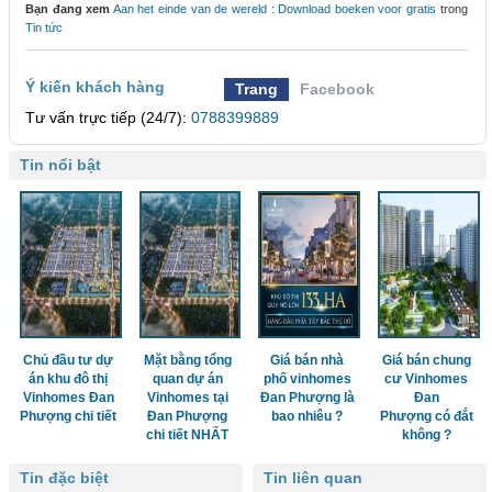
Bạn đang xem
Aan het einde van de wereld : Download boeken voor gratis
trong
Tin tức
Ý kiến khách hàng
Trang
Facebook
Tư vấn trực tiếp (24/7):
0788399889
Tin nổi bật
Chủ đầu tư dự
Mặt bằng tổng
Giá bán nhà
Giá bán chung
án khu đô thị
quan dự án
phố vinhomes
cư Vinhomes
Vinhomes Đan
Vinhomes tại
Đan Phượng là
Đan
Phượng chi tiết
Đan Phượng
bao nhiêu ?
Phượng có đắt
chi tiết NHẤT
không ?
Tin đặc biệt
Tin liên quan