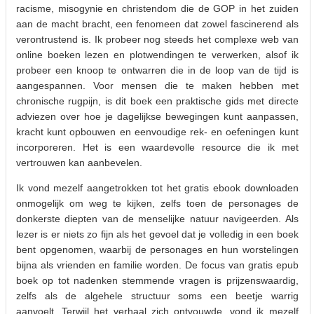
racisme, misogynie en christendom die de GOP in het zuiden
aan de macht bracht, een fenomeen dat zowel fascinerend als
verontrustend is. Ik probeer nog steeds het complexe web van
online boeken lezen en plotwendingen te verwerken, alsof ik
probeer een knoop te ontwarren die in de loop van de tijd is
aangespannen. Voor mensen die te maken hebben met
chronische rugpijn, is dit boek een praktische gids met directe
adviezen over hoe je dagelijkse bewegingen kunt aanpassen,
kracht kunt opbouwen en eenvoudige rek- en oefeningen kunt
incorporeren. Het is een waardevolle resource die ik met
vertrouwen kan aanbevelen.
Ik vond mezelf aangetrokken tot het gratis ebook downloaden
onmogelijk om weg te kijken, zelfs toen de personages de
donkerste diepten van de menselijke natuur navigeerden. Als
lezer is er niets zo fijn als het gevoel dat je volledig in een boek
bent opgenomen, waarbij de personages en hun worstelingen
bijna als vrienden en familie worden. De focus van gratis epub
boek op tot nadenken stemmende vragen is prijzenswaardig,
zelfs als de algehele structuur soms een beetje warrig
aanvoelt. Terwijl het verhaal zich ontvouwde, vond ik mezelf