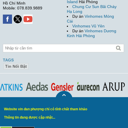
Island
Hải Phòng
Hồ Chí Minh
Chung Cư Sun Bãi Cháy
Mobile: 078.839.9889
Hạ Long
Dự án
Vinhomes Móng
Cái
Vinhomes Vũ Yên
Dự án
Vinhomes Dương
Kinh Hải Phòng
TAGS
Tin Nổi Bật
Website vin đan phượng chỉ có tính chất tham khảo
Thông tin đang được cập nhật...