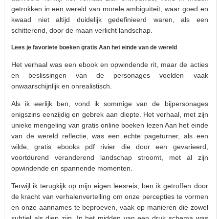
getrokken in een wereld van morele ambiguïteit, waar goed en
kwaad niet altijd duidelijk gedefinieerd waren, als een
schitterend, door de maan verlicht landschap.
Lees je favoriete boeken gratis Aan het einde van de wereld
Het verhaal was een ebook en opwindende rit, maar de acties
en beslissingen van de personages voelden vaak
onwaarschijnlijk en onrealistisch.
Als ik eerlijk ben, vond ik sommige van de bijpersonages
enigszins eenzijdig en gebrek aan diepte. Het verhaal, met zijn
unieke mengeling van gratis online boeken lezen Aan het einde
van de wereld reflectie, was een echte pageturner, als een
wilde, gratis ebooks pdf rivier die door een gevarieerd,
voortdurend veranderend landschap stroomt, met al zijn
opwindende en spannende momenten.
Terwijl ik terugkijk op mijn eigen leesreis, ben ik getroffen door
de kracht van verhalenvertelling om onze percepties te vormen
en onze aannames te beproeven, vaak op manieren die zowel
subtiel als diep zijn. In het midden van een druk schema was