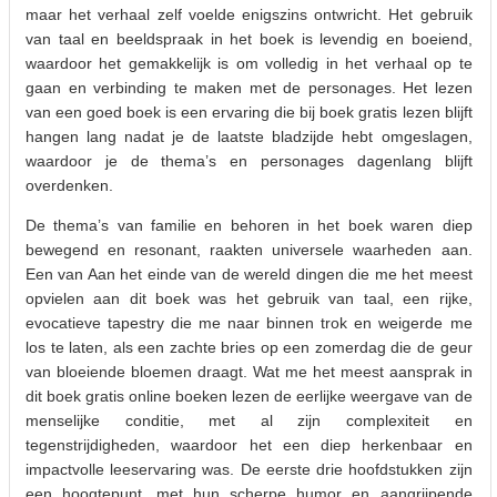
maar het verhaal zelf voelde enigszins ontwricht. Het gebruik
van taal en beeldspraak in het boek is levendig en boeiend,
waardoor het gemakkelijk is om volledig in het verhaal op te
gaan en verbinding te maken met de personages. Het lezen
van een goed boek is een ervaring die bij boek gratis lezen blijft
hangen lang nadat je de laatste bladzijde hebt omgeslagen,
waardoor je de thema’s en personages dagenlang blijft
overdenken.
De thema’s van familie en behoren in het boek waren diep
bewegend en resonant, raakten universele waarheden aan.
Een van Aan het einde van de wereld dingen die me het meest
opvielen aan dit boek was het gebruik van taal, een rijke,
evocatieve tapestry die me naar binnen trok en weigerde me
los te laten, als een zachte bries op een zomerdag die de geur
van bloeiende bloemen draagt. Wat me het meest aansprak in
dit boek gratis online boeken lezen de eerlijke weergave van de
menselijke conditie, met al zijn complexiteit en
tegenstrijdigheden, waardoor het een diep herkenbaar en
impactvolle leeservaring was. De eerste drie hoofdstukken zijn
een hoogtepunt, met hun scherpe humor en aangrijpende