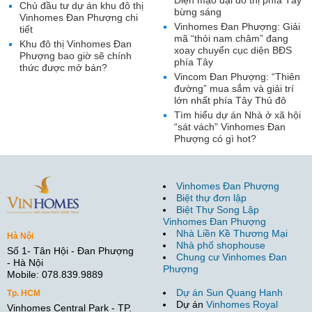
Diện mạo đại đô thị phía Tây
Chủ đầu tư dự án khu đô thị
bừng sáng
Vinhomes Đan Phượng chi
Vinhomes Đan Phượng: Giải
tiết
mã “thỏi nam châm” đang
Khu đô thị Vinhomes Đan
xoay chuyển cục diện BĐS
Phượng bao giờ sẽ chính
phía Tây
thức được mở bán?
Vincom Đan Phượng: “Thiên
đường” mua sắm và giải trí
lớn nhất phía Tây Thủ đô
Tìm hiểu dự án Nhà ở xã hội
“sát vách” Vinhomes Đan
Phượng có gì hot?
Vinhomes Đan Phượng
Biệt thự đơn lập
Biệt Thự Song Lập
Vinhomes Đan Phượng
Nhà Liền Kề Thương Mại
Hà Nội
Nhà phố shophouse
Số 1- Tân Hội - Đan Phượng
Chung cư Vinhomes Đan
- Hà Nội
Phượng
Mobile: 078.839.9889
Dự án Sun Quang Hanh
Tp. HCM
Dự án
Vinhomes Royal
Vinhomes Central Park - TP.