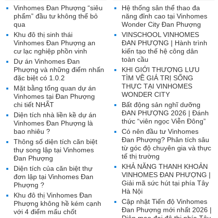
Vinhomes Đan Phượng “siêu
Hệ thống sân thể thao đa
phẩm” đầu tư không thể bỏ
năng đỉnh cao tại Vinhomes
qua
Wonder City Đan Phượng
Khu đô thị sinh thái
VINSCHOOL VINHOMES
Vinhomes Đan Phượng an
ĐAN PHƯỢNG | Hành trình
cư lạc nghiệp phồn vinh
kiến tạo thế hệ công dân
toàn cầu
Dự án Vinhomes Đan
Phượng và những điểm nhấn
KHI GIỚI THƯỢNG LƯU
đặc biệt có 1.0.2
TÌM VỀ GIÁ TRỊ SỐNG
THỰC TẠI VINHOMES
Mặt bằng tổng quan dự án
WONDER CITY
Vinhomes tại Đan Phượng
chi tiết NHẤT
Bất động sản nghĩ dưỡng
ĐAN PHƯỢNG 2026 | Đánh
Diện tích nhà liền kề dự án
thức “viên ngọc Viễn Đông”
Vinhomes Đan Phượng là
bao nhiêu ?
Có nên đầu tư Vinhomes
Đan Phượng? Phân tích sâu
Thông số diện tích căn biệt
từ góc độ chuyên gia và thực
thự song lập tại Vinhomes
tế thị trường
Đan Phượng
KHẢ NĂNG THANH KHOẢN
Diện tích của căn biệt thự
VINHOMES ĐAN PHƯỢNG |
đơn lập tại Vinhomes Đan
Giải mã sức hút tại phía Tây
Phượng ?
Hà Nội
Khu đô thị Vinhomes Đan
Cập nhật Tiến độ Vinhomes
Phượng không hề kém cạnh
Đan Phượng mới nhất 2026 |
với 4 điểm mấu chốt