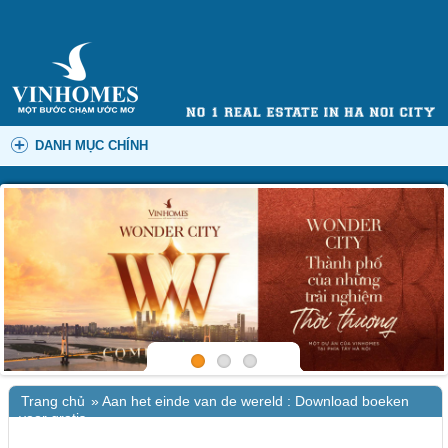
DANH MỤC CHÍNH
Trang chủ
»
Aan het einde van de wereld : Download boeken
voor gratis