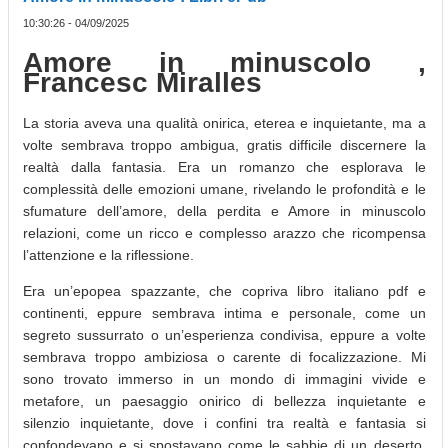
10:30:26 - 04/09/2025
Amore in minuscolo ,
Francesc Miralles
La storia aveva una qualità onirica, eterea e inquietante, ma a
volte sembrava troppo ambigua, gratis difficile discernere la
realtà dalla fantasia. Era un romanzo che esplorava le
complessità delle emozioni umane, rivelando le profondità e le
sfumature dell’amore, della perdita e Amore in minuscolo
relazioni, come un ricco e complesso arazzo che ricompensa
l’attenzione e la riflessione.
Era un’epopea spazzante, che copriva libro italiano pdf e
continenti, eppure sembrava intima e personale, come un
segreto sussurrato o un’esperienza condivisa, eppure a volte
sembrava troppo ambiziosa o carente di focalizzazione. Mi
sono trovato immerso in un mondo di immagini vivide e
metafore, un paesaggio onirico di bellezza inquietante e
silenzio inquietante, dove i confini tra realtà e fantasia si
confondevano e si spostavano come le sabbie di un deserto.