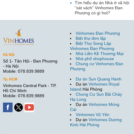
Tìm hiểu dự án Nhà ở xã hội
“sát vách” Vinhomes Đan
Phượng có gì hot?
Vinhomes Đan Phượng
Biệt thự đơn lập
Biệt Thự Song Lập
Vinhomes Đan Phượng
Nhà Liền Kề Thương Mại
Hà Nội
Nhà phố shophouse
Số 1- Tân Hội - Đan Phượng
Chung cư Vinhomes Đan
- Hà Nội
Phượng
Mobile: 078.839.9889
Dự án Sun Quang Hanh
Tp. HCM
Dự án
Vinhomes Royal
Vinhomes Central Park - TP.
Island
Hải Phòng
Hồ Chí Minh
Chung Cư Sun Bãi Cháy
Mobile: 078.839.9889
Hạ Long
Dự án
Vinhomes Móng
Cái
Vinhomes Vũ Yên
Dự án
Vinhomes Dương
Kinh Hải Phòng