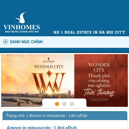
DANH MỤC CHÍNH
Trang chủ
»
Amore in minuscolo : Libri ePub
Amore in minuscolo : Libri ePub