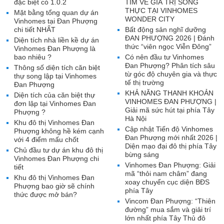
đặc biệt có 1.0.2
TÌM VỀ GIÁ TRỊ SỐNG
THỰC TẠI VINHOMES
Mặt bằng tổng quan dự án
WONDER CITY
Vinhomes tại Đan Phượng
chi tiết NHẤT
Bất động sản nghĩ dưỡng
ĐAN PHƯỢNG 2026 | Đánh
Diện tích nhà liền kề dự án
thức “viên ngọc Viễn Đông”
Vinhomes Đan Phượng là
bao nhiêu ?
Có nên đầu tư Vinhomes
Đan Phượng? Phân tích sâu
Thông số diện tích căn biệt
từ góc độ chuyên gia và thực
thự song lập tại Vinhomes
tế thị trường
Đan Phượng
KHẢ NĂNG THANH KHOẢN
Diện tích của căn biệt thự
VINHOMES ĐAN PHƯỢNG |
đơn lập tại Vinhomes Đan
Giải mã sức hút tại phía Tây
Phượng ?
Hà Nội
Khu đô thị Vinhomes Đan
Cập nhật Tiến độ Vinhomes
Phượng không hề kém cạnh
Đan Phượng mới nhất 2026 |
với 4 điểm mấu chốt
Diện mạo đại đô thị phía Tây
Chủ đầu tư dự án khu đô thị
bừng sáng
Vinhomes Đan Phượng chi
Vinhomes Đan Phượng: Giải
tiết
mã “thỏi nam châm” đang
Khu đô thị Vinhomes Đan
xoay chuyển cục diện BĐS
Phượng bao giờ sẽ chính
phía Tây
thức được mở bán?
Vincom Đan Phượng: “Thiên
đường” mua sắm và giải trí
lớn nhất phía Tây Thủ đô