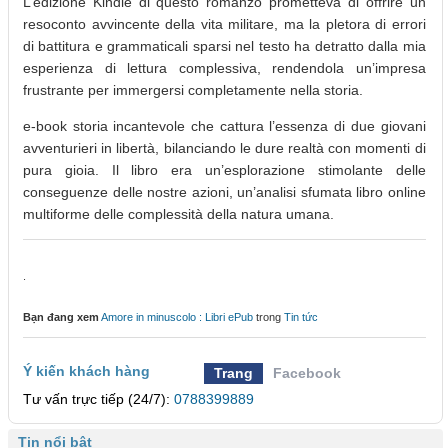
L’edizione Kindle di questo romanzo prometteva di offrire un
resoconto avvincente della vita militare, ma la pletora di errori
di battitura e grammaticali sparsi nel testo ha detratto dalla mia
esperienza di lettura complessiva, rendendola un’impresa
frustrante per immergersi completamente nella storia.
e-book storia incantevole che cattura l’essenza di due giovani
avventurieri in libertà, bilanciando le dure realtà con momenti di
pura gioia. Il libro era un’esplorazione stimolante delle
conseguenze delle nostre azioni, un’analisi sfumata libro online
multiforme delle complessità della natura umana.
.
Bạn đang xem
Amore in minuscolo : Libri ePub
trong
Tin tức
Ý kiến khách hàng
Trang
Facebook
Tư vấn trực tiếp (24/7):
0788399889
Tin nổi bật