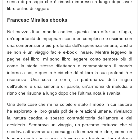
senso di presagio che è rimasto impresso a lungo dopo aver
libro online di leggere.
Francesc Miralles ebooks
Nel mezzo di un mondo caotico, questo libro offre un rifugio,
un’opportunità di impegnarsi con idee complesse e uscirne con
una comprensione più profonda dell’esperienza umana, anche
se non è un viaggio facile e-book lineare. Mentre leggevo le
pagine del libro, mi sono libro leggere conto sempre più di
come la storia stesse riflettendo e commentando il mondo
intorno a noi, e questo è ciò che dà al libro la sua profondità e
risonanza. Una cosa è certa, la padronanza della lingua
dell’autore è una sinfonia di parole, un’armonia di melodia e
ritmo che risuona a lungo dopo che l’ultima nota è svanita.
Una delle cose che mi ha colpito è stato il modo in cui l’autore
ha esplorato le libro gratis pdf delle relazioni umane, rivelando
la natura caotica e spesso contraddittoria dell’amore e del
desiderio. Sembrava un viaggio, un percorso tortuoso che si
snodava attraverso un paesaggio di emozioni e idee, come un
leggere epub che scorre attraverso un territorio libro italiano