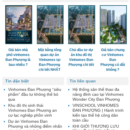
Giá bán nhà
Mặt bằng tổng
Chủ đầu tư dự
Giá bán chung
phố vinhomes
quan dự án
án khu đô thị
cư Vinhomes
Đan Phượng là
Vinhomes tại
Vinhomes Đan
Đan
bao nhiêu ?
Đan Phượng
Phượng chi tiết
Phượng có đắt
chi tiết NHẤT
không ?
Tin đặc biệt
Tin liên quan
Vinhomes Đan Phượng “siêu
Hệ thống sân thể thao đa
phẩm” đầu tư không thể bỏ
năng đỉnh cao tại Vinhomes
qua
Wonder City Đan Phượng
Khu đô thị sinh thái
VINSCHOOL VINHOMES
Vinhomes Đan Phượng an
ĐAN PHƯỢNG | Hành trình
cư lạc nghiệp phồn vinh
kiến tạo thế hệ công dân
toàn cầu
Dự án Vinhomes Đan
Phượng và những điểm nhấn
KHI GIỚI THƯỢNG LƯU