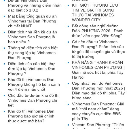
Dự án Vinhomes Đan
Phượng và những điểm nhấn
KHI GIỚI THƯỢNG LƯU
đặc biệt có 1.0.2
TÌM VỀ GIÁ TRỊ SỐNG
THỰC TẠI VINHOMES
Mặt bằng tổng quan dự án
WONDER CITY
Vinhomes tại Đan Phượng
chi tiết NHẤT
Bất động sản nghĩ dưỡng
ĐAN PHƯỢNG 2026 | Đánh
Diện tích nhà liền kề dự án
thức “viên ngọc Viễn Đông”
Vinhomes Đan Phượng là
bao nhiêu ?
Có nên đầu tư Vinhomes
Đan Phượng? Phân tích sâu
Thông số diện tích căn biệt
từ góc độ chuyên gia và thực
thự song lập tại Vinhomes
tế thị trường
Đan Phượng
KHẢ NĂNG THANH KHOẢN
Diện tích của căn biệt thự
VINHOMES ĐAN PHƯỢNG |
đơn lập tại Vinhomes Đan
Giải mã sức hút tại phía Tây
Phượng ?
Hà Nội
Khu đô thị Vinhomes Đan
Cập nhật Tiến độ Vinhomes
Phượng không hề kém cạnh
Đan Phượng mới nhất 2026 |
với 4 điểm mấu chốt
Diện mạo đại đô thị phía Tây
Chủ đầu tư dự án khu đô thị
bừng sáng
Vinhomes Đan Phượng chi
Vinhomes Đan Phượng: Giải
tiết
mã “thỏi nam châm” đang
Khu đô thị Vinhomes Đan
xoay chuyển cục diện BĐS
Phượng bao giờ sẽ chính
phía Tây
thức được mở bán?
Vincom Đan Phượng: “Thiên