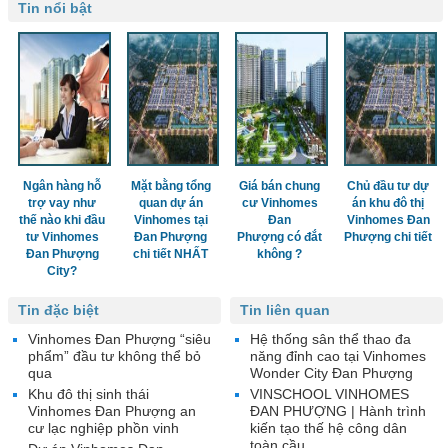
Tin nổi bật
Ngân hàng hỗ
Mặt bằng tổng
Giá bán chung
Chủ đầu tư dự
trợ vay như
quan dự án
cư Vinhomes
án khu đô thị
thế nào khi đầu
Vinhomes tại
Đan
Vinhomes Đan
tư Vinhomes
Đan Phượng
Phượng có đắt
Phượng chi tiết
Đan Phượng
chi tiết NHẤT
không ?
City?
Tin đặc biệt
Tin liên quan
Vinhomes Đan Phượng “siêu
Hệ thống sân thể thao đa
phẩm” đầu tư không thể bỏ
năng đỉnh cao tại Vinhomes
qua
Wonder City Đan Phượng
Khu đô thị sinh thái
VINSCHOOL VINHOMES
Vinhomes Đan Phượng an
ĐAN PHƯỢNG | Hành trình
cư lạc nghiệp phồn vinh
kiến tạo thế hệ công dân
toàn cầu