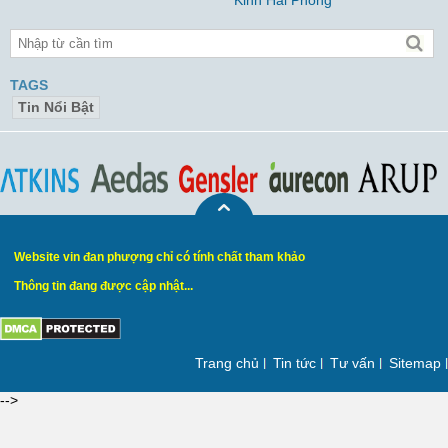
Kinh Hải Phòng
TAGS
Tin Nổi Bật
Website vin đan phượng chỉ có tính chất tham khảo
Thông tin đang được cập nhật...
Trang chủ
Tin tức
Tư vấn
Sitemap
-->