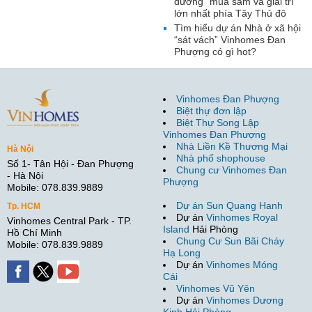
đường” mua sắm và giải trí
lớn nhất phía Tây Thủ đô
Tìm hiểu dự án Nhà ở xã hội
“sát vách” Vinhomes Đan
Phượng có gì hot?
Vinhomes Đan Phượng
Biệt thự đơn lập
Biệt Thự Song Lập
Vinhomes Đan Phượng
Nhà Liền Kề Thương Mại
Hà Nội
Nhà phố shophouse
Số 1- Tân Hội - Đan Phượng
Chung cư Vinhomes Đan
- Hà Nội
Phượng
Mobile: 078.839.9889
Dự án Sun Quang Hanh
Tp. HCM
Dự án
Vinhomes Royal
Vinhomes Central Park - TP.
Island
Hải Phòng
Hồ Chí Minh
Chung Cư Sun Bãi Cháy
Mobile: 078.839.9889
Hạ Long
Dự án
Vinhomes Móng
Cái
Vinhomes Vũ Yên
Dự án
Vinhomes Dương