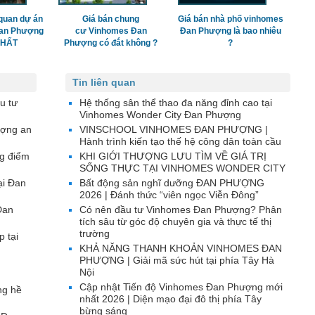
quan dự án
Giá bán chung
Giá bán nhà phố vinhomes
Đan Phượng
cư Vinhomes Đan
Đan Phượng là bao nhiêu
 NHẤT
Phượng có đắt không ?
?
Tin liên quan
u tư
Hệ thống sân thể thao đa năng đỉnh cao tại
Vinhomes Wonder City Đan Phượng
ượng an
VINSCHOOL VINHOMES ĐAN PHƯỢNG |
Hành trình kiến tạo thế hệ công dân toàn cầu
g điểm
KHI GIỚI THƯỢNG LƯU TÌM VỀ GIÁ TRỊ
SỐNG THỰC TẠI VINHOMES WONDER CITY
ại Đan
Bất động sản nghĩ dưỡng ĐAN PHƯỢNG
2026 | Đánh thức “viên ngọc Viễn Đông”
Đan
Có nên đầu tư Vinhomes Đan Phượng? Phân
tích sâu từ góc độ chuyên gia và thực tế thị
trường
p tại
KHẢ NĂNG THANH KHOẢN VINHOMES ĐAN
PHƯỢNG | Giải mã sức hút tại phía Tây Hà
Nội
Cập nhật Tiến độ Vinhomes Đan Phượng mới
ng hề
nhất 2026 | Diện mạo đại đô thị phía Tây
bừng sáng