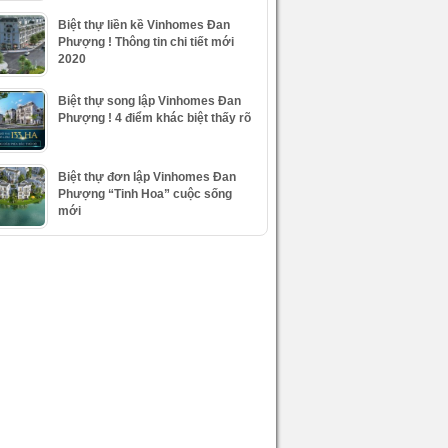
Biệt thự liền kề Vinhomes Đan
Phượng ! Thông tin chi tiết mới
2020
Biệt thự song lập Vinhomes Đan
Phượng ! 4 điểm khác biệt thấy rõ
Biệt thự đơn lập Vinhomes Đan
Phượng “Tinh Hoa” cuộc sống
mới