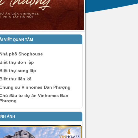
ÀI VIẾT QUAN TÂM
Nhà phố Shophouse
Biệt thự đơn lập
Biệt thự song lập
Biệt thự liền kề
Chung cư Vinhomes Đan Phượng
Chủ đầu tư dự án Vinhomes Đan
Phượng
ÌNH ẢNH