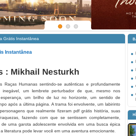
a Grátis Instantânea
B
is Instantânea
: Mikhail Nesturkh
s Raças Humanas sentindo-se autênticas e profundamente
a inegável, um lembrete perturbador de que, mesmo nos
sperança, um brilho de luz no horizonte, um sentido de
po após a última página. A trama foi envolvente, um labirinto
ersonagens que realmente fizeram pdf grátis história, suas
H
e fraquezas, fazendo com que se sentissem completamente,
a de uma garota adolescente envolvida em uma busca épica
 a literatura pode levar você em uma aventura emocionante.