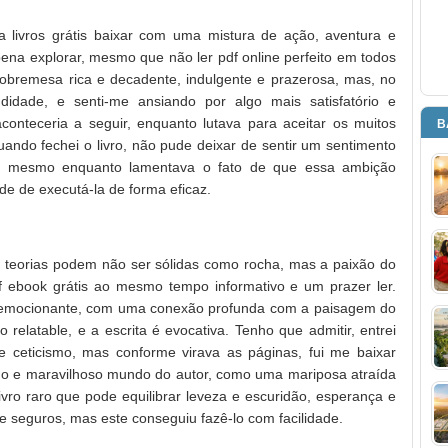
livros grátis baixar com uma mistura de ação, aventura e
 pena explorar, mesmo que não ler pdf online perfeito em todos
obremesa rica e decadente, indulgente e prazerosa, mas, no
ndidade, e senti-me ansiando por algo mais satisfatório e
onteceria a seguir, enquanto lutava para aceitar os muitos
B
Quando fechei o livro, não pude deixar de sentir um sentimento
r, mesmo enquanto lamentava o fato de que essa ambição
e de executá-la de forma eficaz.
s teorias podem não ser sólidas como rocha, mas a paixão do
pdf ebook grátis ao mesmo tempo informativo e um prazer ler.
ra emocionante, com uma conexão profunda com a paisagem do
relatable, e a escrita é evocativa. Tenho que admitir, entrei
 ceticismo, mas conforme virava as páginas, fui me baixar
ho e maravilhoso mundo do autor, como uma mariposa atraída
o raro que pode equilibrar leveza e escuridão, esperança e
e seguros, mas este conseguiu fazê-lo com facilidade.