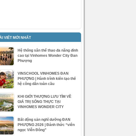
ÀI VIẾT MỚI NHẤT
Hệ thống sân thể thao đa năng đỉnh
cao tại Vinhomes Wonder City Đan
Phượng
VINSCHOOL VINHOMES ĐAN
PHƯỢNG | Hành trình kiến tạo thế
hệ công dân toàn cầu
KHI GIỚI THƯỢNG LƯU TÌM VỀ
GIÁ TRỊ SỐNG THỰC TẠI
VINHOMES WONDER CITY
Bất động sản nghĩ dưỡng ĐAN
PHƯỢNG 2026 | Đánh thức “viên
ngọc Viễn Đông”