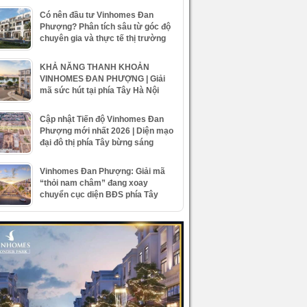
Có nên đầu tư Vinhomes Đan
Phượng? Phân tích sâu từ góc độ
chuyên gia và thực tế thị trường
KHẢ NĂNG THANH KHOẢN
VINHOMES ĐAN PHƯỢNG | Giải
mã sức hút tại phía Tây Hà Nội
Cập nhật Tiến độ Vinhomes Đan
Phượng mới nhất 2026 | Diện mạo
đại đô thị phía Tây bừng sáng
Vinhomes Đan Phượng: Giải mã
“thỏi nam châm” đang xoay
chuyển cục diện BĐS phía Tây