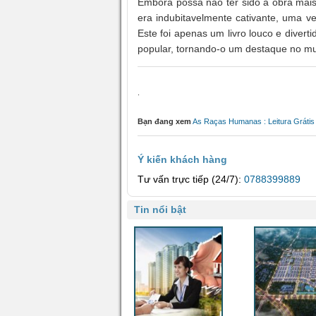
Embora possa não ter sido a obra mais l
era indubitavelmente cativante, uma ve
Este foi apenas um livro louco e divert
popular, tornando-o um destaque no mun
.
Bạn đang xem
As Raças Humanas : Leitura Grátis
Ý kiến khách hàng
Tư vấn trực tiếp (24/7):
0788399889
Tin nổi bật