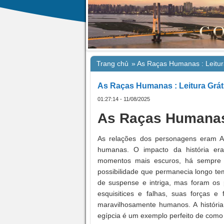
Trang chủ
»
As Raças Humanas : Leitur
As Raças Humanas : Leitura Grát
01:27:14 - 11/08/2025
As Raças Humanas 
As relações dos personagens eram A
humanas. O impacto da história er
momentos mais escuros, há sempre e
possibilidade que permanecia longo tem
de suspense e intriga, mas foram os p
esquisitices e falhas, suas forças 
maravilhosamente humanos. A históri
egípcia é um exemplo perfeito de como