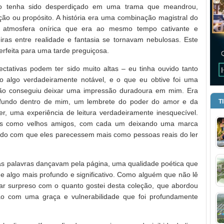
ro tenha sido desperdiçado em uma trama que meandrou,
ção ou propósito. A história era uma combinação magistral do
 atmosfera onírica que era ao mesmo tempo cativante e
iras entre realidade e fantasia se tornavam nebulosas. Este
erfeita para uma tarde preguiçosa.
tativas podem ter sido muito altas – eu tinha ouvido tanto
o algo verdadeiramente notável, e o que eu obtive foi uma
 não conseguiu deixar uma impressão duradoura em mim. Era
ofundo dentro de mim, um lembrete do poder do amor e da
T
r, uma experiência de leitura verdadeiramente inesquecível.
s como velhos amigos, com cada um deixando uma marca
ndo com que eles parecessem mais como pessoas reais do ler
s palavras dançavam pela página, uma qualidade poética que
 de algo mais profundo e significativo. Como alguém que não lê
baixar surpreso com o quanto gostei desta coleção, que abordou
ão com uma graça e vulnerabilidade que foi profundamente