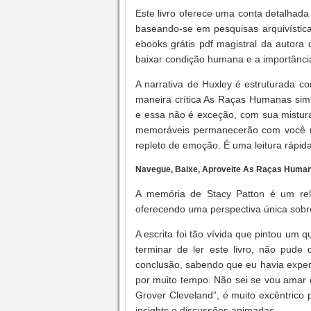
Este livro oferece uma conta detalhada
baseando-se em pesquisas arquivístic
ebooks grátis pdf magistral da autora
baixar condição humana e a importância
A narrativa de Huxley é estruturada 
maneira crítica As Raças Humanas simpá
e essa não é exceção, com sua mistura 
memoráveis permanecerão com você mu
repleto de emoção. É uma leitura rápid
Navegue, Baixe, Aproveite As Raças Huma
A memória de Stacy Patton é um re
oferecendo uma perspectiva única sobre
A escrita foi tão vívida que pintou um
terminar de ler este livro, não pud
conclusão, sabendo que eu havia exper
por muito tempo. Não sei se vou amar e
Grover Cleveland”, é muito excêntrico
insights e discussões animadas.