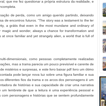
sceral, que me fez questionar a própria estrutura da realidade, e
incompleta.
ensação de perda, como um amigo querido partindo, deixando
 de encontros futuros. “The story was a testament to the ler
ivity, a grátis that even in the most mundane and ordinary of
for magic and wonder, always a chance for transformation and
 once familiar and yet strangely alien, a world that is full of
lti-dimensionais, como pessoas completamente realizadas
ações, mas a trama parecia um pouco previsível e carente de
e mistérios e surpresas, e este livro baixar pdf livro um ótimo
ntada pode lançar nova luz sobre uma figura familiar e sua
 os diferentes fios da trama e os arcos dos personagens é um
tadora de histórias e sua capacidade de criar uma narrativa
 é um lembrete de que a leitura é uma experiência pessoal e
es com personagens e histórias que se sentem profundamente