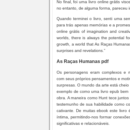
No final, foi uma livro online grátis vi
no entanto, de alguma forma, pareceu 
Quando terminei o livro, senti uma s
para trás apenas memórias e a promessa
online grátis of imagination and creat
worlds, there is always the potential 
growth, a world that As Raças Humanas at
surprises and revelations.”
As Raças Humanas pdf
Os personagens eram complexos e mu
com seus próprios pensamentos e motiv
surpresas. O mundo da arte está cheio d
exemplo de como uma livro epub bem co
obra. A maneira como Hunt tece juntos
testemunho de sua habilidade como con
cativante. De muitas ebook este livro
íntima, permitindo-nos formar conexõ
significativas e relacionáveis.