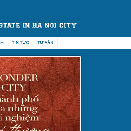
NH
TIN TỨC
TƯ VẤN