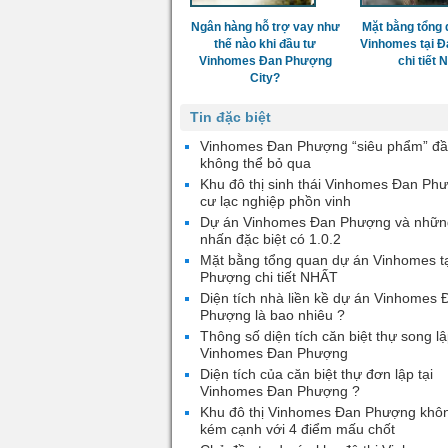
Ngân hàng hỗ trợ vay như
Mặt bằng tổng 
thế nào khi đầu tư
Vinhomes tại 
Vinhomes Đan Phượng
chi tiết
City?
Tin đặc biệt
Vinhomes Đan Phượng “siêu phẩm” đầ
không thể bỏ qua
Khu đô thị sinh thái Vinhomes Đan Ph
cư lạc nghiệp phồn vinh
Dự án Vinhomes Đan Phượng và nhữn
nhấn đặc biệt có 1.0.2
Mặt bằng tổng quan dự án Vinhomes t
Phượng chi tiết NHẤT
Diện tích nhà liền kề dự án Vinhomes 
Phượng là bao nhiêu ?
Thông số diện tích căn biệt thự song lậ
Vinhomes Đan Phượng
Diện tích của căn biệt thự đơn lập tại
Vinhomes Đan Phượng ?
Khu đô thị Vinhomes Đan Phượng khô
kém cạnh với 4 điểm mấu chốt