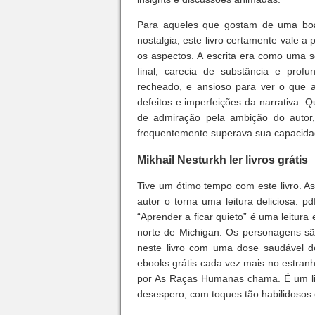
Para aqueles que gostam de uma boa 
nostalgia, este livro certamente vale a
os aspectos. A escrita era como uma s
final, carecia de substância e profu
recheado, e ansioso para ver o que ac
defeitos e imperfeições da narrativa. 
de admiração pela ambição do auto
frequentemente superava sua capacidad
Mikhail Nesturkh ler livros grátis
Tive um ótimo tempo com este livro. A
autor o torna uma leitura deliciosa. 
“Aprender a ficar quieto” é uma leitu
norte de Michigan. Os personagens são 
neste livro com uma dose saudável de
ebooks grátis cada vez mais no estran
por As Raças Humanas chama. É um livr
desespero, com toques tão habilidosos 