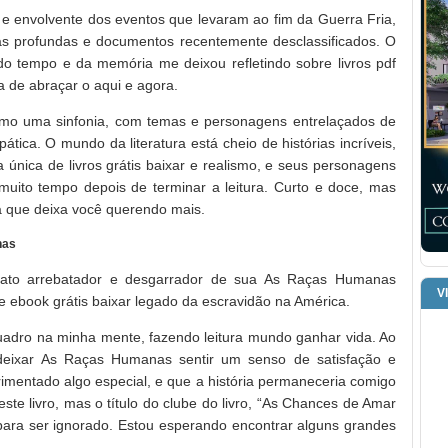
 e envolvente dos eventos que levaram ao fim da Guerra Fria,
as profundas e documentos recentemente desclassificados. O
 do tempo e da memória me deixou refletindo sobre livros pdf
 de abraçar o aqui e agora.
como uma sinfonia, com temas e personagens entrelaçados de
tica. O mundo da literatura está cheio de histórias incríveis,
única de livros grátis baixar e realismo, e seus personagens
ito tempo depois de terminar a leitura. Curto e doce, mas
a que deixa você querendo mais.
nas
lato arrebatador e desgarrador de sua As Raças Humanas
V
 ebook grátis baixar legado da escravidão na América.
 quadro na minha mente, fazendo leitura mundo ganhar vida. Ao
e deixar As Raças Humanas sentir um senso de satisfação e
imentado algo especial, e que a história permaneceria comigo
ste livro, mas o título do clube do livro, “As Chances de Amar
 para ser ignorado. Estou esperando encontrar alguns grandes