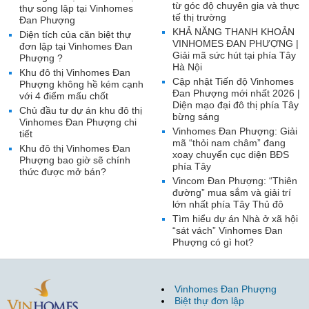
từ góc độ chuyên gia và thực
thự song lập tại Vinhomes
tế thị trường
Đan Phượng
KHẢ NĂNG THANH KHOẢN
Diện tích của căn biệt thự
VINHOMES ĐAN PHƯỢNG |
đơn lập tại Vinhomes Đan
Giải mã sức hút tại phía Tây
Phượng ?
Hà Nội
Khu đô thị Vinhomes Đan
Cập nhật Tiến độ Vinhomes
Phượng không hề kém cạnh
Đan Phượng mới nhất 2026 |
với 4 điểm mấu chốt
Diện mạo đại đô thị phía Tây
Chủ đầu tư dự án khu đô thị
bừng sáng
Vinhomes Đan Phượng chi
Vinhomes Đan Phượng: Giải
tiết
mã “thỏi nam châm” đang
Khu đô thị Vinhomes Đan
xoay chuyển cục diện BĐS
Phượng bao giờ sẽ chính
phía Tây
thức được mở bán?
Vincom Đan Phượng: “Thiên
đường” mua sắm và giải trí
lớn nhất phía Tây Thủ đô
Tìm hiểu dự án Nhà ở xã hội
“sát vách” Vinhomes Đan
Phượng có gì hot?
Vinhomes Đan Phượng
Biệt thự đơn lập