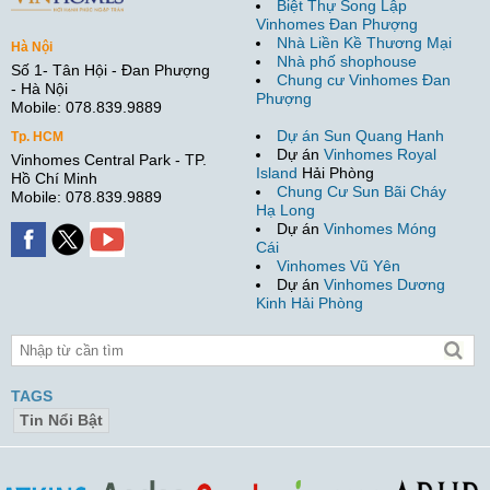
Biệt Thự Song Lập
Vinhomes Đan Phượng
Nhà Liền Kề Thương Mại
Hà Nội
Nhà phố shophouse
Số 1- Tân Hội - Đan Phượng
Chung cư Vinhomes Đan
- Hà Nội
Phượng
Mobile: 078.839.9889
Dự án Sun Quang Hanh
Tp. HCM
Dự án
Vinhomes Royal
Vinhomes Central Park - TP.
Island
Hải Phòng
Hồ Chí Minh
Chung Cư Sun Bãi Cháy
Mobile: 078.839.9889
Hạ Long
Dự án
Vinhomes Móng
Cái
Vinhomes Vũ Yên
Dự án
Vinhomes Dương
Kinh Hải Phòng
TAGS
Tin Nổi Bật