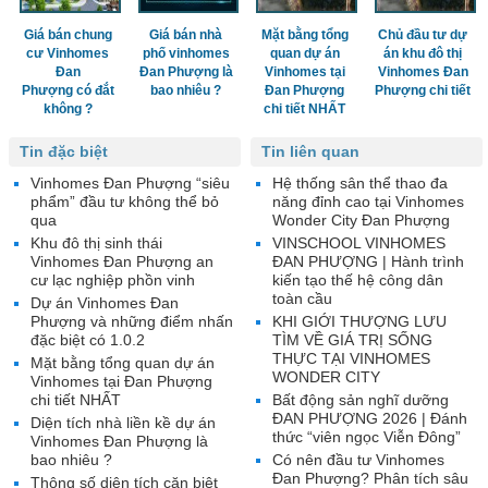
Giá bán chung
Giá bán nhà
Mặt bằng tổng
Chủ đầu tư dự
cư Vinhomes
phố vinhomes
quan dự án
án khu đô thị
Đan
Đan Phượng là
Vinhomes tại
Vinhomes Đan
Phượng có đắt
bao nhiêu ?
Đan Phượng
Phượng chi tiết
không ?
chi tiết NHẤT
Tin đặc biệt
Tin liên quan
Vinhomes Đan Phượng “siêu
Hệ thống sân thể thao đa
phẩm” đầu tư không thể bỏ
năng đỉnh cao tại Vinhomes
qua
Wonder City Đan Phượng
Khu đô thị sinh thái
VINSCHOOL VINHOMES
Vinhomes Đan Phượng an
ĐAN PHƯỢNG | Hành trình
cư lạc nghiệp phồn vinh
kiến tạo thế hệ công dân
toàn cầu
Dự án Vinhomes Đan
Phượng và những điểm nhấn
KHI GIỚI THƯỢNG LƯU
đặc biệt có 1.0.2
TÌM VỀ GIÁ TRỊ SỐNG
THỰC TẠI VINHOMES
Mặt bằng tổng quan dự án
WONDER CITY
Vinhomes tại Đan Phượng
chi tiết NHẤT
Bất động sản nghĩ dưỡng
ĐAN PHƯỢNG 2026 | Đánh
Diện tích nhà liền kề dự án
thức “viên ngọc Viễn Đông”
Vinhomes Đan Phượng là
bao nhiêu ?
Có nên đầu tư Vinhomes
Đan Phượng? Phân tích sâu
Thông số diện tích căn biệt