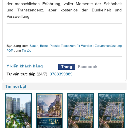
der menschlichen Erfahrung, voller Momente der Schönheit
und Transzendenz, aber kostenlos der Dunkelheit und
Verzweiflung.
.
Bạn đang xem
Bauch, Beine, Poesie: Texte zum Fit-Werden : Zusammenfassung
PDF
trong
Tin tức
Ý kiến khách hàng
Trang
Facebook
Tư vấn trực tiếp (24/7):
0788399889
Tin nổi bật