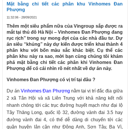
Mặt bằng chi tiết các phân khu Vinhomes Đan
Phượng
11:32:06 - 28/09/2021
Thêm một siêu phẩm nữa của Vingroup sắp được ra
mắt tại thủ đô Hà Nội – Vinhomes Đan Phượng đang
rục rịch” trong sự mong đợi của các nhà đầu tư. Dự
án siêu “khủng” này dự kiến được triển khai thành 4
phân khu với bốn màu sắc khác biệt. Cụ thể các
phân khu này ra sao, mời bạn cùng chúng tôi khám
phá mặt bằng chi tiết các phân khi Vinhomes Đan
Phượng để có cái nhìn rõ nét nhất về dự án này.
Vinhomes Đan Phượng có vị trí tại đâu ?
Dự án
Vinhomes Đan Phượng
nằm tại vị trí đắc địa giữa
2 xã Tân Hội và xã Liên Trung với khả năng kết nối
nhanh chóng tới các trục đường huyết mạch như đại lộ
Tây Thăng Long, quốc lộ 32, đường vành đai 3.5 hay
đường vành đai 4, có thể dễ dàng di chuyển tới các
quận huyện lân cận như Đông Anh, Sơn Tây, Ba Vì,