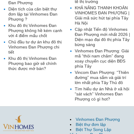
tế thị trường
Đan Phượng
KHẢ NĂNG THANH KHOẢN
Diện tích của căn biệt thự
VINHOMES ĐAN PHƯỢNG |
đơn lập tại Vinhomes Đan
Giải mã sức hút tại phía Tây
Phượng ?
Hà Nội
Khu đô thị Vinhomes Đan
Cập nhật Tiến độ Vinhomes
Phượng không hề kém cạnh
Đan Phượng mới nhất 2026 |
với 4 điểm mấu chốt
Diện mạo đại đô thị phía Tây
Chủ đầu tư dự án khu đô thị
bừng sáng
Vinhomes Đan Phượng chi
Vinhomes Đan Phượng: Giải
tiết
mã “thỏi nam châm” đang
Khu đô thị Vinhomes Đan
xoay chuyển cục diện BĐS
Phượng bao giờ sẽ chính
phía Tây
thức được mở bán?
Vincom Đan Phượng: “Thiên
đường” mua sắm và giải trí
lớn nhất phía Tây Thủ đô
Tìm hiểu dự án Nhà ở xã hội
“sát vách” Vinhomes Đan
Phượng có gì hot?
Vinhomes Đan Phượng
Biệt thự đơn lập
Biệt Thự Song Lập