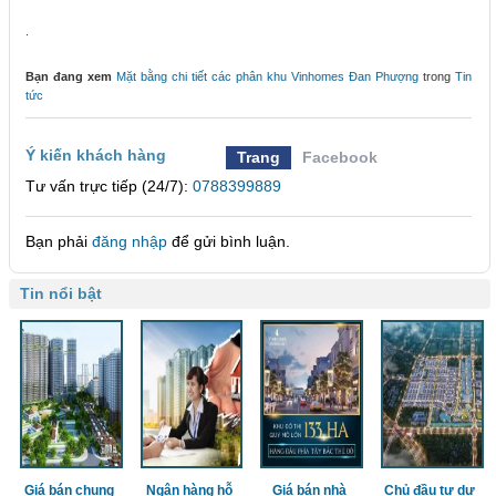
.
Bạn đang xem
Mặt bằng chi tiết các phân khu Vinhomes Đan Phượng
trong
Tin
tức
Ý kiến khách hàng
Trang
Facebook
Tư vấn trực tiếp (24/7):
0788399889
Bạn phải
đăng nhập
để gửi bình luận.
Tin nổi bật
Giá bán chung
Ngân hàng hỗ
Giá bán nhà
Chủ đầu tư dự