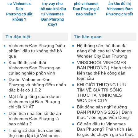
cư Vinhomes
trợ vay như
phố vinhomes
án khu đô thị
Đan
thế nào khi đầu
Đan Phượng là
Vinhomes Đan
Phượng có đắt
tư Vinhomes
bao nhiêu ?
Phượng chi tiết
không ?
Đan Phượng
City?
Tin đặc biệt
Tin liên quan
Vinhomes Đan Phượng “siêu
Hệ thống sân thể thao đa
phẩm” đầu tư không thể bỏ
năng đỉnh cao tại Vinhomes
qua
Wonder City Đan Phượng
Khu đô thị sinh thái
VINSCHOOL VINHOMES
Vinhomes Đan Phượng an
ĐAN PHƯỢNG | Hành trình
cư lạc nghiệp phồn vinh
kiến tạo thế hệ công dân
toàn cầu
Dự án Vinhomes Đan
Phượng và những điểm nhấn
KHI GIỚI THƯỢNG LƯU
đặc biệt có 1.0.2
TÌM VỀ GIÁ TRỊ SỐNG
THỰC TẠI VINHOMES
Mặt bằng tổng quan dự án
WONDER CITY
Vinhomes tại Đan Phượng
chi tiết NHẤT
Bất động sản nghĩ dưỡng
ĐAN PHƯỢNG 2026 | Đánh
Diện tích nhà liền kề dự án
thức “viên ngọc Viễn Đông”
Vinhomes Đan Phượng là
bao nhiêu ?
Có nên đầu tư Vinhomes
Đan Phượng? Phân tích sâu
Thông số diện tích căn biệt
từ góc độ chuyên gia và thực
thự song lập tại Vinhomes