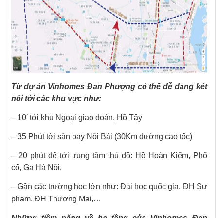
Từ dự án Vinhomes Đan Phượng có thế dễ dàng két
nối tới các khu vực như:
– 10′ tới khu Ngoại giao đoàn, Hồ Tây
– 35 Phút tới sân bay Nội Bài (30Km đường cao tốc)
– 20 phút để tới trung tâm thủ đô: Hồ Hoàn Kiếm, Phố
cổ, Ga Hà Nội,
– Gần các trường học lớn như: Đại học quốc gia, ĐH Sư
phạm, ĐH Thượng Mại,…
Những tiềm năng về hạ tầng của Vinhomes Đan