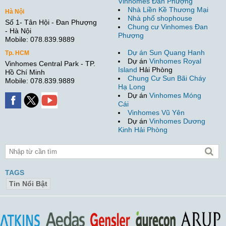
Vinhomes Đan Phượng
Nhà Liền Kề Thương Mại
Hà Nội
Nhà phố shophouse
Số 1- Tân Hội - Đan Phượng
Chung cư Vinhomes Đan
- Hà Nội
Phượng
Mobile: 078.839.9889
Dự án Sun Quang Hanh
Tp. HCM
Dự án
Vinhomes Royal
Vinhomes Central Park - TP.
Island
Hải Phòng
Hồ Chí Minh
Chung Cư Sun Bãi Cháy
Mobile: 078.839.9889
Hạ Long
Dự án
Vinhomes Móng
Cái
Vinhomes Vũ Yên
Dự án
Vinhomes Dương
Kinh Hải Phòng
TAGS
Tin Nổi Bật