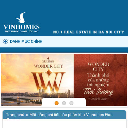
DANH MỤC CHÍNH
Trang chủ
»
Mặt bằng chi tiết các phân khu Vinhomes Đan
Phượng