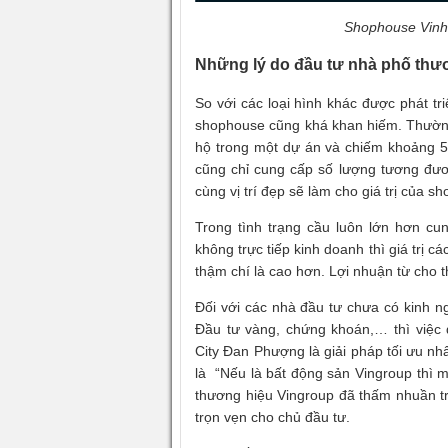
Shophouse Vinho
Những lý do đầu tư nhà phố th
So với các loại hình khác được phát t
shophouse cũng khá khan hiếm. Thường
hộ trong một dự án và chiếm khoảng 5
cũng chỉ cung cấp số lượng tương đươ
cùng vị trí đẹp sẽ làm cho giá trị của s
Trong tình trạng cầu luôn lớn hơn c
không trực tiếp kinh doanh thì giá trị
thậm chí là cao hơn. Lợi nhuận từ cho
Đối với các nhà đầu tư chưa có kinh n
Đầu tư vàng, chứng khoán,… thì việ
City Đan Phượng là giải pháp tối ưu n
là “Nếu là bất động sản Vingroup thì m
thương hiệu Vingroup đã thấm nhuần tro
trọn vẹn cho chủ đầu tư.