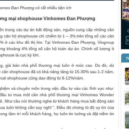
mes Đan Phượng có rất nhiều tiện ích
ương mại shophouse Vinhomes Đan Phượng
riển trong các dự án bất động sản, nguồn cung cấp những căn
 căn hộ shophouse chỉ chiếm từ 1 – 3% trên tổng số các căn
% ở các khu đô thị lớn. Tại Vinhomes Đan Phượng, Vingroup
ng khoảng 4% tổng số căn hộ toàn dự án. Chính số lượng ít
hophouse là cực kỳ lớn.
T
ung, giá bán nhà phố thương mại luôn ở mức cao. Do đó, dù
 các căn shophouse đã có khả năng tăng từ 15-30% sau 1-2 năm,
 thuê shophouse cũng dao động từ 8-12%/năm.
ghiệm và chuyên môn trong việc đầu tư vào các lĩnh vực như:
c đầu tư mua một căn nhà phố thương mại Vinhomes Wonder
hất. Như câu nói thường nghe từ khách hàng mua bất động sản
ua luôn không cần suy nghĩ ”. Điều đó chứng tỏ độ uy tín của
ng tâm trí mỗi khách hàng, họ luôn tin tưởng và đặt niềm tin