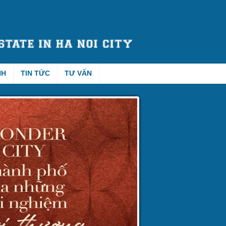
NH
TIN TỨC
TƯ VẤN