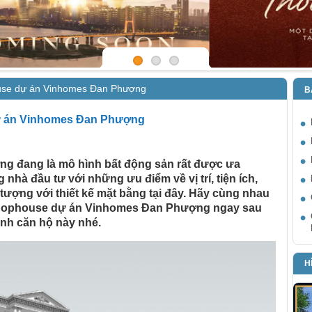
use dự án Vinhomes Đan Phượng
B
ự án Vinhomes Đan Phượng
 đang là mô hình bất động sản rất được ưa
hà đầu tư với những ưu điểm về vị trí, tiện ích,
 tượng với thiết kế mặt bằng tại đây. Hãy cùng nhau
 shophouse dự án Vinhomes Đan Phượng ngay sau
ình căn hộ này nhé.
H