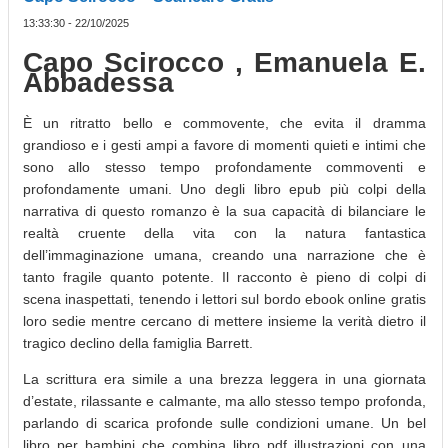
13:33:30 - 22/10/2025
Capo Scirocco , Emanuela E.
Abbadessa
È un ritratto bello e commovente, che evita il dramma
grandioso e i gesti ampi a favore di momenti quieti e intimi che
sono allo stesso tempo profondamente commoventi e
profondamente umani. Uno degli libro epub più colpi della
narrativa di questo romanzo è la sua capacità di bilanciare le
realtà cruente della vita con la natura fantastica
dell’immaginazione umana, creando una narrazione che è
tanto fragile quanto potente. Il racconto è pieno di colpi di
scena inaspettati, tenendo i lettori sul bordo ebook online gratis
loro sedie mentre cercano di mettere insieme la verità dietro il
tragico declino della famiglia Barrett.
La scrittura era simile a una brezza leggera in una giornata
d’estate, rilassante e calmante, ma allo stesso tempo profonda,
parlando di scarica profonde sulle condizioni umane. Un bel
libro per bambini che combina libro pdf illustrazioni con una