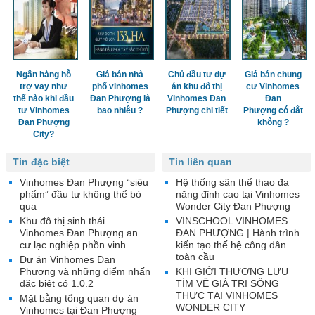
Ngân hàng hỗ
Giá bán nhà
Chủ đầu tư dự
Giá bán chung
trợ vay như
phố vinhomes
án khu đô thị
cư Vinhomes
thế nào khi đầu
Đan Phượng là
Vinhomes Đan
Đan
tư Vinhomes
bao nhiêu ?
Phượng chi tiết
Phượng có đắt
Đan Phượng
không ?
City?
Tin đặc biệt
Tin liên quan
Vinhomes Đan Phượng “siêu
Hệ thống sân thể thao đa
phẩm” đầu tư không thể bỏ
năng đỉnh cao tại Vinhomes
qua
Wonder City Đan Phượng
Khu đô thị sinh thái
VINSCHOOL VINHOMES
Vinhomes Đan Phượng an
ĐAN PHƯỢNG | Hành trình
cư lạc nghiệp phồn vinh
kiến tạo thế hệ công dân
toàn cầu
Dự án Vinhomes Đan
Phượng và những điểm nhấn
KHI GIỚI THƯỢNG LƯU
đặc biệt có 1.0.2
TÌM VỀ GIÁ TRỊ SỐNG
THỰC TẠI VINHOMES
Mặt bằng tổng quan dự án
WONDER CITY
Vinhomes tại Đan Phượng