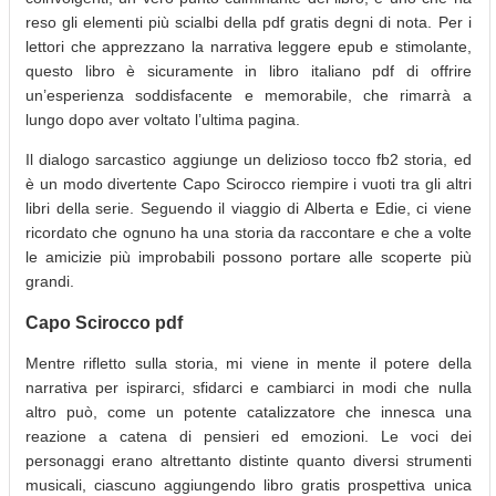
reso gli elementi più scialbi della pdf gratis degni di nota. Per i
lettori che apprezzano la narrativa leggere epub e stimolante,
questo libro è sicuramente in libro italiano pdf di offrire
un’esperienza soddisfacente e memorabile, che rimarrà a
lungo dopo aver voltato l’ultima pagina.
Il dialogo sarcastico aggiunge un delizioso tocco fb2 storia, ed
è un modo divertente Capo Scirocco riempire i vuoti tra gli altri
libri della serie. Seguendo il viaggio di Alberta e Edie, ci viene
ricordato che ognuno ha una storia da raccontare e che a volte
le amicizie più improbabili possono portare alle scoperte più
grandi.
Capo Scirocco pdf
Mentre rifletto sulla storia, mi viene in mente il potere della
narrativa per ispirarci, sfidarci e cambiarci in modi che nulla
altro può, come un potente catalizzatore che innesca una
reazione a catena di pensieri ed emozioni. Le voci dei
personaggi erano altrettanto distinte quanto diversi strumenti
musicali, ciascuno aggiungendo libro gratis prospettiva unica