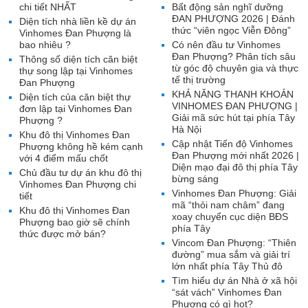
chi tiết NHẤT
Bất động sản nghĩ dưỡng
ĐAN PHƯỢNG 2026 | Đánh
Diện tích nhà liền kề dự án
thức “viên ngọc Viễn Đông”
Vinhomes Đan Phượng là
bao nhiêu ?
Có nên đầu tư Vinhomes
Đan Phượng? Phân tích sâu
Thông số diện tích căn biệt
từ góc độ chuyên gia và thực
thự song lập tại Vinhomes
tế thị trường
Đan Phượng
KHẢ NĂNG THANH KHOẢN
Diện tích của căn biệt thự
VINHOMES ĐAN PHƯỢNG |
đơn lập tại Vinhomes Đan
Giải mã sức hút tại phía Tây
Phượng ?
Hà Nội
Khu đô thị Vinhomes Đan
Cập nhật Tiến độ Vinhomes
Phượng không hề kém cạnh
Đan Phượng mới nhất 2026 |
với 4 điểm mấu chốt
Diện mạo đại đô thị phía Tây
Chủ đầu tư dự án khu đô thị
bừng sáng
Vinhomes Đan Phượng chi
Vinhomes Đan Phượng: Giải
tiết
mã “thỏi nam châm” đang
Khu đô thị Vinhomes Đan
xoay chuyển cục diện BĐS
Phượng bao giờ sẽ chính
phía Tây
thức được mở bán?
Vincom Đan Phượng: “Thiên
đường” mua sắm và giải trí
lớn nhất phía Tây Thủ đô
Tìm hiểu dự án Nhà ở xã hội
“sát vách” Vinhomes Đan
Phượng có gì hot?