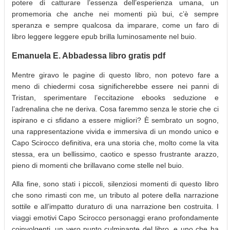
potere di catturare l’essenza dell’esperienza umana, un
promemoria che anche nei momenti più bui, c’è sempre
speranza e sempre qualcosa da imparare, come un faro di
libro leggere leggere epub brilla luminosamente nel buio.
Emanuela E. Abbadessa libro gratis pdf
Mentre giravo le pagine di questo libro, non potevo fare a
meno di chiedermi cosa significherebbe essere nei panni di
Tristan, sperimentare l’eccitazione ebooks seduzione e
l’adrenalina che ne deriva. Cosa faremmo senza le storie che ci
ispirano e ci sfidano a essere migliori? È sembrato un sogno,
una rappresentazione vivida e immersiva di un mondo unico e
Capo Scirocco definitiva, era una storia che, molto come la vita
stessa, era un bellissimo, caotico e spesso frustrante arazzo,
pieno di momenti che brillavano come stelle nel buio.
Alla fine, sono stati i piccoli, silenziosi momenti di questo libro
che sono rimasti con me, un tributo al potere della narrazione
sottile e all’impatto duraturo di una narrazione ben costruita. I
viaggi emotivi Capo Scirocco personaggi erano profondamente
coinvolgenti, un vero punto culminante del libro, e uno che ha