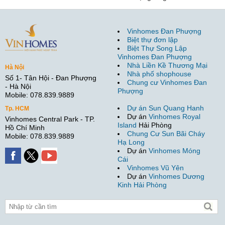
Vinhomes Đan Phượng
Biệt thự đơn lập
Biệt Thự Song Lập
Vinhomes Đan Phượng
Nhà Liền Kề Thương Mại
Hà Nội
Nhà phố shophouse
Số 1- Tân Hội - Đan Phượng
Chung cư Vinhomes Đan
- Hà Nội
Phượng
Mobile: 078.839.9889
Dự án Sun Quang Hanh
Tp. HCM
Dự án
Vinhomes Royal
Vinhomes Central Park - TP.
Island
Hải Phòng
Hồ Chí Minh
Chung Cư Sun Bãi Cháy
Mobile: 078.839.9889
Hạ Long
Dự án
Vinhomes Móng
Cái
Vinhomes Vũ Yên
Dự án
Vinhomes Dương
Kinh Hải Phòng