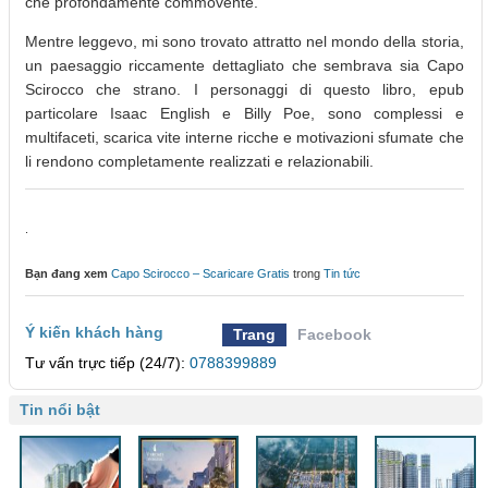
che profondamente commovente.
Mentre leggevo, mi sono trovato attratto nel mondo della storia,
un paesaggio riccamente dettagliato che sembrava sia Capo
Scirocco che strano. I personaggi di questo libro, epub
particolare Isaac English e Billy Poe, sono complessi e
multifaceti, scarica vite interne ricche e motivazioni sfumate che
li rendono completamente realizzati e relazionabili.
.
Bạn đang xem
Capo Scirocco – Scaricare Gratis
trong
Tin tức
Ý kiến khách hàng
Trang
Facebook
Tư vấn trực tiếp (24/7):
0788399889
Tin nổi bật