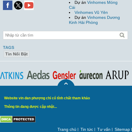
Dự án
Vinhomes Móng
Cái
Vinhomes Vũ Yên
Dự án
Vinhomes Dương
Kinh Hải Phòng
TAGS
Tin Nổi Bật
Website vin đan phượng chỉ có tính chất tham khảo
Thông tin đang được cập nhật...
Trang chủ
Tin tức
Tư vấn
Sitemap