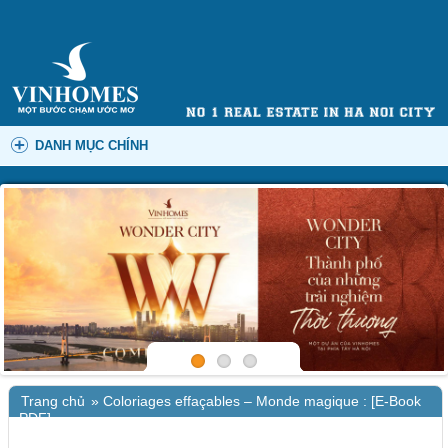
DANH MỤC CHÍNH
Trang chủ
»
Coloriages effaçables – Monde magique : [E-Book
PDF]