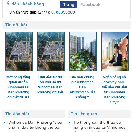
Ý kiến khách hàng
Trang
Facebook
Tư vấn trực tiếp (24/7):
0788399889
Tin nổi bật
Mặt bằng tổng
Chủ đầu tư dự
Giá bán chung
Ngân hàng hỗ
quan dự án
án khu đô thị
cư Vinhomes
trợ vay như
Vinhomes tại
Vinhomes Đan
Đan
thế nào khi đầu
Đan Phượng
Phượng chi tiết
Phượng có đắt
tư Vinhomes
chi tiết NHẤT
không ?
Đan Phượng
City?
Tin đặc biệt
Tin liên quan
Vinhomes Đan Phượng “siêu
Hệ thống sân thể thao đa
phẩm” đầu tư không thể bỏ
năng đỉnh cao tại Vinhomes