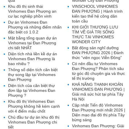
qua
Wonder City Đan Phượng
Khu đô thị sinh thái
VINSCHOOL VINHOMES
Vinhomes Đan Phượng an
ĐAN PHƯỢNG | Hành trình
cư lạc nghiệp phồn vinh
kiến tạo thế hệ công dân
toàn cầu
Dự án Vinhomes Đan
Phượng và những điểm nhấn
KHI GIỚI THƯỢNG LƯU
đặc biệt có 1.0.2
TÌM VỀ GIÁ TRỊ SỐNG
THỰC TẠI VINHOMES
Mặt bằng tổng quan dự án
WONDER CITY
Vinhomes tại Đan Phượng
chi tiết NHẤT
Bất động sản nghĩ dưỡng
ĐAN PHƯỢNG 2026 | Đánh
Diện tích nhà liền kề dự án
thức “viên ngọc Viễn Đông”
Vinhomes Đan Phượng là
bao nhiêu ?
Có nên đầu tư Vinhomes
Đan Phượng? Phân tích sâu
Thông số diện tích căn biệt
từ góc độ chuyên gia và thực
thự song lập tại Vinhomes
tế thị trường
Đan Phượng
KHẢ NĂNG THANH KHOẢN
Diện tích của căn biệt thự
VINHOMES ĐAN PHƯỢNG |
đơn lập tại Vinhomes Đan
Giải mã sức hút tại phía Tây
Phượng ?
Hà Nội
Khu đô thị Vinhomes Đan
Cập nhật Tiến độ Vinhomes
Phượng không hề kém cạnh
Đan Phượng mới nhất 2026 |
với 4 điểm mấu chốt
Diện mạo đại đô thị phía Tây
Chủ đầu tư dự án khu đô thị
bừng sáng
Vinhomes Đan Phượng chi
Vinhomes Đan Phượng: Giải
tiết