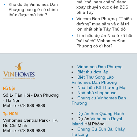
mã “thỏi nam châm” đang
Khu đô thị Vinhomes Đan
xoay chuyển cục diện BĐS
Phượng bao giờ sẽ chính
phía Tây
thức được mở bán?
Vincom Đan Phượng: “Thiên
đường” mua sắm và giải trí
lớn nhất phía Tây Thủ đô
Tìm hiểu dự án Nhà ở xã hội
“sát vách” Vinhomes Đan
Phượng có gì hot?
Vinhomes Đan Phượng
Biệt thự đơn lập
Biệt Thự Song Lập
Vinhomes Đan Phượng
Nhà Liền Kề Thương Mại
Hà Nội
Nhà phố shophouse
Số 1- Tân Hội - Đan Phượng
Chung cư Vinhomes Đan
- Hà Nội
Phượng
Mobile: 078.839.9889
Dự án Sun Quang Hanh
Tp. HCM
Dự án
Vinhomes Royal
Vinhomes Central Park - TP.
Island
Hải Phòng
Hồ Chí Minh
Chung Cư Sun Bãi Cháy
Mobile: 078.839.9889
Hạ Long