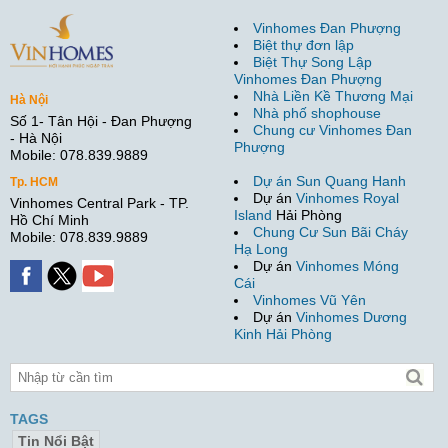
Vinhomes Đan Phượng
Biệt thự đơn lập
Biệt Thự Song Lập
Vinhomes Đan Phượng
Nhà Liền Kề Thương Mại
Hà Nội
Nhà phố shophouse
Số 1- Tân Hội - Đan Phượng
Chung cư Vinhomes Đan
- Hà Nội
Phượng
Mobile: 078.839.9889
Dự án Sun Quang Hanh
Tp. HCM
Dự án
Vinhomes Royal
Vinhomes Central Park - TP.
Island
Hải Phòng
Hồ Chí Minh
Chung Cư Sun Bãi Cháy
Mobile: 078.839.9889
Hạ Long
Dự án
Vinhomes Móng
Cái
Vinhomes Vũ Yên
Dự án
Vinhomes Dương
Kinh Hải Phòng
TAGS
Tin Nổi Bật