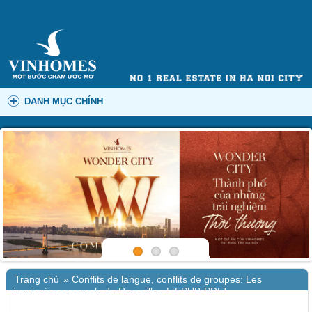
DANH MỤC CHÍNH
Trang chủ
»
Conflits de langue, conflits de groupes: Les
immigrés espagnols du Roussillon | [EPUB-PDF]