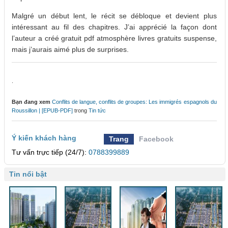
Malgré un début lent, le récit se débloque et devient plus
intéressant au fil des chapitres. J’ai apprécié la façon dont
l’auteur a créé gratuit pdf atmosphère livres gratuits suspense,
mais j’aurais aimé plus de surprises.
.
Bạn đang xem
Conflits de langue, conflits de groupes: Les immigrés espagnols du
Roussillon | [EPUB-PDF]
trong
Tin tức
Ý kiến khách hàng
Trang
Facebook
Tư vấn trực tiếp (24/7):
0788399889
Tin nổi bật