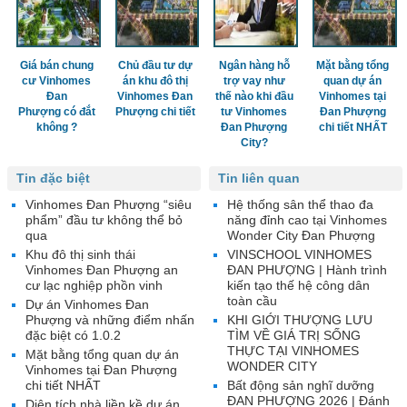
Giá bán chung
Chủ đầu tư dự
Ngân hàng hỗ
Mặt bằng tổng
cư Vinhomes
án khu đô thị
trợ vay như
quan dự án
Đan
Vinhomes Đan
thế nào khi đầu
Vinhomes tại
Phượng có đắt
Phượng chi tiết
tư Vinhomes
Đan Phượng
không ?
Đan Phượng
chi tiết NHẤT
City?
Tin đặc biệt
Tin liên quan
Vinhomes Đan Phượng “siêu
Hệ thống sân thể thao đa
phẩm” đầu tư không thể bỏ
năng đỉnh cao tại Vinhomes
qua
Wonder City Đan Phượng
Khu đô thị sinh thái
VINSCHOOL VINHOMES
Vinhomes Đan Phượng an
ĐAN PHƯỢNG | Hành trình
cư lạc nghiệp phồn vinh
kiến tạo thế hệ công dân
toàn cầu
Dự án Vinhomes Đan
Phượng và những điểm nhấn
KHI GIỚI THƯỢNG LƯU
đặc biệt có 1.0.2
TÌM VỀ GIÁ TRỊ SỐNG
THỰC TẠI VINHOMES
Mặt bằng tổng quan dự án
WONDER CITY
Vinhomes tại Đan Phượng
chi tiết NHẤT
Bất động sản nghĩ dưỡng
ĐAN PHƯỢNG 2026 | Đánh
Diện tích nhà liền kề dự án