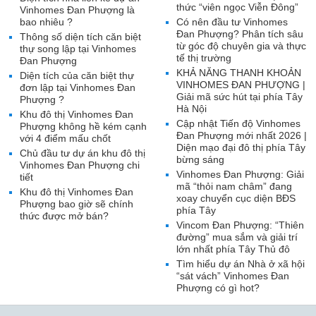
thức “viên ngọc Viễn Đông”
Vinhomes Đan Phượng là
bao nhiêu ?
Có nên đầu tư Vinhomes
Đan Phượng? Phân tích sâu
Thông số diện tích căn biệt
từ góc độ chuyên gia và thực
thự song lập tại Vinhomes
tế thị trường
Đan Phượng
KHẢ NĂNG THANH KHOẢN
Diện tích của căn biệt thự
VINHOMES ĐAN PHƯỢNG |
đơn lập tại Vinhomes Đan
Giải mã sức hút tại phía Tây
Phượng ?
Hà Nội
Khu đô thị Vinhomes Đan
Cập nhật Tiến độ Vinhomes
Phượng không hề kém cạnh
Đan Phượng mới nhất 2026 |
với 4 điểm mấu chốt
Diện mạo đại đô thị phía Tây
Chủ đầu tư dự án khu đô thị
bừng sáng
Vinhomes Đan Phượng chi
Vinhomes Đan Phượng: Giải
tiết
mã “thỏi nam châm” đang
Khu đô thị Vinhomes Đan
xoay chuyển cục diện BĐS
Phượng bao giờ sẽ chính
phía Tây
thức được mở bán?
Vincom Đan Phượng: “Thiên
đường” mua sắm và giải trí
lớn nhất phía Tây Thủ đô
Tìm hiểu dự án Nhà ở xã hội
“sát vách” Vinhomes Đan
Phượng có gì hot?