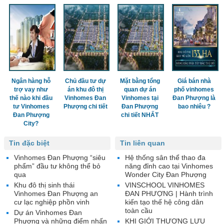
Ngân hàng hỗ
Chủ đầu tư dự
Mặt bằng tổng
Giá bán nhà
trợ vay như
án khu đô thị
quan dự án
phố vinhomes
thế nào khi đầu
Vinhomes Đan
Vinhomes tại
Đan Phượng là
tư Vinhomes
Phượng chi tiết
Đan Phượng
bao nhiêu ?
Đan Phượng
chi tiết NHẤT
City?
Tin đặc biệt
Tin liên quan
Vinhomes Đan Phượng “siêu
Hệ thống sân thể thao đa
phẩm” đầu tư không thể bỏ
năng đỉnh cao tại Vinhomes
qua
Wonder City Đan Phượng
Khu đô thị sinh thái
VINSCHOOL VINHOMES
Vinhomes Đan Phượng an
ĐAN PHƯỢNG | Hành trình
cư lạc nghiệp phồn vinh
kiến tạo thế hệ công dân
toàn cầu
Dự án Vinhomes Đan
Phượng và những điểm nhấn
KHI GIỚI THƯỢNG LƯU