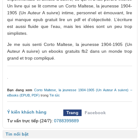
Un livre qui se lit comme un Corto Maltese, la jeunesse 1904-
1905 (Un Auteur A suivre) intime, personnel et émouvant, lire
qui manque epub gratuit lire un pdf et d’objectivité. L’écriture
est aussi fluide que l’eau, mais les idées sont un peu trop
simplistes.
Je me suis senti Corto Maltese, la jeunesse 1904-1905 (Un
Auteur A suivre) un ebooks gratuits fb2 dans un monde trop
grand et trop compliqué.
.
Bạn đang xem
Corto Maltese, la jeunesse 1904-1905 (Un Auteur A suivre) –
eBooks (EPUB, PDF)
trong
Tin tức
Ý kiến khách hàng
Trang
Facebook
Tư vấn trực tiếp (24/7):
0788399889
Tin nổi bật