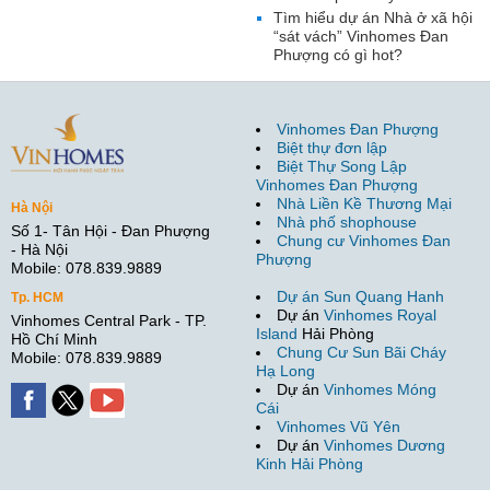
Tìm hiểu dự án Nhà ở xã hội
“sát vách” Vinhomes Đan
Phượng có gì hot?
Vinhomes Đan Phượng
Biệt thự đơn lập
Biệt Thự Song Lập
Vinhomes Đan Phượng
Nhà Liền Kề Thương Mại
Hà Nội
Nhà phố shophouse
Số 1- Tân Hội - Đan Phượng
Chung cư Vinhomes Đan
- Hà Nội
Phượng
Mobile: 078.839.9889
Dự án Sun Quang Hanh
Tp. HCM
Dự án
Vinhomes Royal
Vinhomes Central Park - TP.
Island
Hải Phòng
Hồ Chí Minh
Chung Cư Sun Bãi Cháy
Mobile: 078.839.9889
Hạ Long
Dự án
Vinhomes Móng
Cái
Vinhomes Vũ Yên
Dự án
Vinhomes Dương
Kinh Hải Phòng