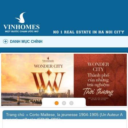
DANH MỤC CHÍNH
Trang chủ
»
Corto Maltese, la jeunesse 1904-1905 (Un Auteur A
suivre) – eBooks (EPUB, PDF)