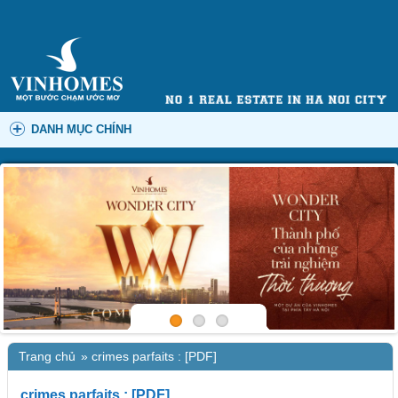
DANH MỤC CHÍNH
Trang chủ
»
crimes parfaits : [PDF]
crimes parfaits : [PDF]