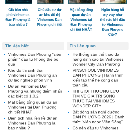
Giá bán nhà
Chủ đầu tư dự
Mặt bằng tổng
Ngân hàng hỗ
phố vinhomes
án khu đô thị
quan dự án
trợ vay như
Đan Phượng là
Vinhomes Đan
Vinhomes tại
thế nào khi đầu
bao nhiêu ?
Phượng chi tiết
Đan Phượng
tư Vinhomes
chi tiết NHẤT
Đan Phượng
City?
Tin đặc biệt
Tin liên quan
Vinhomes Đan Phượng “siêu
Hệ thống sân thể thao đa
phẩm” đầu tư không thể bỏ
năng đỉnh cao tại Vinhomes
qua
Wonder City Đan Phượng
Khu đô thị sinh thái
VINSCHOOL VINHOMES
Vinhomes Đan Phượng an
ĐAN PHƯỢNG | Hành trình
cư lạc nghiệp phồn vinh
kiến tạo thế hệ công dân
toàn cầu
Dự án Vinhomes Đan
Phượng và những điểm nhấn
KHI GIỚI THƯỢNG LƯU
đặc biệt có 1.0.2
TÌM VỀ GIÁ TRỊ SỐNG
THỰC TẠI VINHOMES
Mặt bằng tổng quan dự án
WONDER CITY
Vinhomes tại Đan Phượng
chi tiết NHẤT
Bất động sản nghĩ dưỡng
ĐAN PHƯỢNG 2026 | Đánh
Diện tích nhà liền kề dự án
thức “viên ngọc Viễn Đông”
Vinhomes Đan Phượng là
bao nhiêu ?
Có nên đầu tư Vinhomes