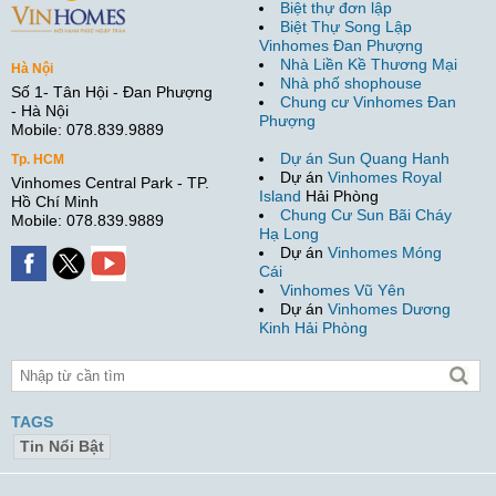
Biệt thự đơn lập
Biệt Thự Song Lập
Vinhomes Đan Phượng
Nhà Liền Kề Thương Mại
Hà Nội
Nhà phố shophouse
Số 1- Tân Hội - Đan Phượng
Chung cư Vinhomes Đan
- Hà Nội
Phượng
Mobile: 078.839.9889
Dự án Sun Quang Hanh
Tp. HCM
Dự án
Vinhomes Royal
Vinhomes Central Park - TP.
Island
Hải Phòng
Hồ Chí Minh
Chung Cư Sun Bãi Cháy
Mobile: 078.839.9889
Hạ Long
Dự án
Vinhomes Móng
Cái
Vinhomes Vũ Yên
Dự án
Vinhomes Dương
Kinh Hải Phòng
TAGS
Tin Nổi Bật