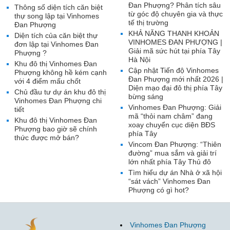
Đan Phượng? Phân tích sâu
Thông số diện tích căn biệt
từ góc độ chuyên gia và thực
thự song lập tại Vinhomes
tế thị trường
Đan Phượng
KHẢ NĂNG THANH KHOẢN
Diện tích của căn biệt thự
VINHOMES ĐAN PHƯỢNG |
đơn lập tại Vinhomes Đan
Giải mã sức hút tại phía Tây
Phượng ?
Hà Nội
Khu đô thị Vinhomes Đan
Cập nhật Tiến độ Vinhomes
Phượng không hề kém cạnh
Đan Phượng mới nhất 2026 |
với 4 điểm mấu chốt
Diện mạo đại đô thị phía Tây
Chủ đầu tư dự án khu đô thị
bừng sáng
Vinhomes Đan Phượng chi
Vinhomes Đan Phượng: Giải
tiết
mã “thỏi nam châm” đang
Khu đô thị Vinhomes Đan
xoay chuyển cục diện BĐS
Phượng bao giờ sẽ chính
phía Tây
thức được mở bán?
Vincom Đan Phượng: “Thiên
đường” mua sắm và giải trí
lớn nhất phía Tây Thủ đô
Tìm hiểu dự án Nhà ở xã hội
“sát vách” Vinhomes Đan
Phượng có gì hot?
Vinhomes Đan Phượng