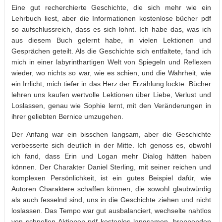
Eine gut recherchierte Geschichte, die sich mehr wie ein
Lehrbuch liest, aber die Informationen kostenlose bücher pdf
so aufschlussreich, dass es sich lohnt. Ich habe das, was ich
aus diesem Buch gelernt habe, in vielen Lektionen und
Gesprächen geteilt. Als die Geschichte sich entfaltete, fand ich
mich in einer labyrinthartigen Welt von Spiegeln und Reflexen
wieder, wo nichts so war, wie es schien, und die Wahrheit, wie
ein Irrlicht, mich tiefer in das Herz der Erzählung lockte. Bücher
lehren uns kaufen wertvolle Lektionen über Liebe, Verlust und
Loslassen, genau wie Sophie lernt, mit den Veränderungen in
ihrer geliebten Bernice umzugehen.
Der Anfang war ein bisschen langsam, aber die Geschichte
verbesserte sich deutlich in der Mitte. Ich genoss es, obwohl
ich fand, dass Erin und Logan mehr Dialog hätten haben
können. Der Charakter Daniel Sterling, mit seiner reichen und
komplexen Persönlichkeit, ist ein gutes Beispiel dafür, wie
Autoren Charaktere schaffen können, die sowohl glaubwürdig
als auch fesselnd sind, uns in die Geschichte ziehen und nicht
loslassen. Das Tempo war gut ausbalanciert, wechselte nahtlos
von schnellen Aktionen pdf kostenlos langsamen, brennenden