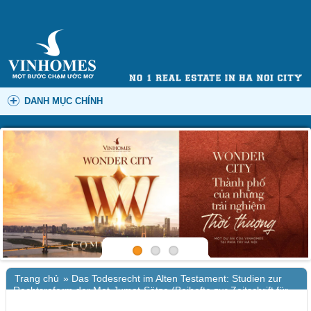
DANH MỤC CHÍNH
Trang chủ
»
Das Todesrecht im Alten Testament: Studien zur
Rechtsreform der Mot-Jumat-Sätze (Beihefte zur Zeitschrift für
die alttestamentliche Wissenschaft, 114) – Download PDF