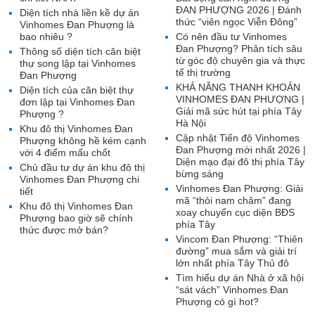
ĐAN PHƯỢNG 2026 | Đánh
Diện tích nhà liền kề dự án
thức “viên ngọc Viễn Đông”
Vinhomes Đan Phượng là
bao nhiêu ?
Có nên đầu tư Vinhomes
Đan Phượng? Phân tích sâu
Thông số diện tích căn biệt
từ góc độ chuyên gia và thực
thự song lập tại Vinhomes
tế thị trường
Đan Phượng
KHẢ NĂNG THANH KHOẢN
Diện tích của căn biệt thự
VINHOMES ĐAN PHƯỢNG |
đơn lập tại Vinhomes Đan
Giải mã sức hút tại phía Tây
Phượng ?
Hà Nội
Khu đô thị Vinhomes Đan
Cập nhật Tiến độ Vinhomes
Phượng không hề kém cạnh
Đan Phượng mới nhất 2026 |
với 4 điểm mấu chốt
Diện mạo đại đô thị phía Tây
Chủ đầu tư dự án khu đô thị
bừng sáng
Vinhomes Đan Phượng chi
Vinhomes Đan Phượng: Giải
tiết
mã “thỏi nam châm” đang
Khu đô thị Vinhomes Đan
xoay chuyển cục diện BĐS
Phượng bao giờ sẽ chính
phía Tây
thức được mở bán?
Vincom Đan Phượng: “Thiên
đường” mua sắm và giải trí
lớn nhất phía Tây Thủ đô
Tìm hiểu dự án Nhà ở xã hội
“sát vách” Vinhomes Đan
Phượng có gì hot?