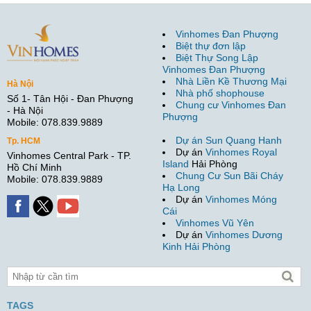
Vinhomes Đan Phượng
Biệt thự đơn lập
Biệt Thự Song Lập
Vinhomes Đan Phượng
Nhà Liền Kề Thương Mại
Hà Nội
Nhà phố shophouse
Số 1- Tân Hội - Đan Phượng
Chung cư Vinhomes Đan
- Hà Nội
Phượng
Mobile: 078.839.9889
Dự án Sun Quang Hanh
Tp. HCM
Dự án
Vinhomes Royal
Vinhomes Central Park - TP.
Island
Hải Phòng
Hồ Chí Minh
Chung Cư Sun Bãi Cháy
Mobile: 078.839.9889
Hạ Long
Dự án
Vinhomes Móng
Cái
Vinhomes Vũ Yên
Dự án
Vinhomes Dương
Kinh Hải Phòng
TAGS