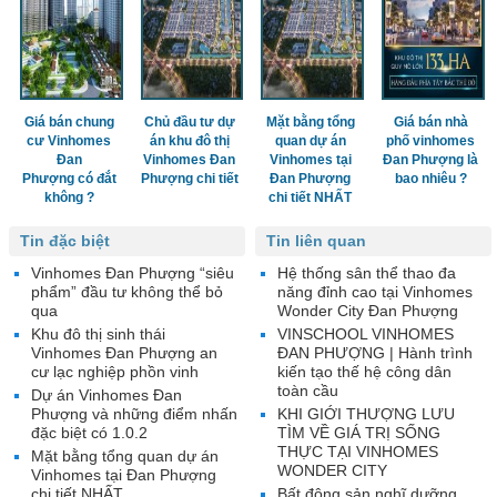
Giá bán chung
Chủ đầu tư dự
Mặt bằng tổng
Giá bán nhà
cư Vinhomes
án khu đô thị
quan dự án
phố vinhomes
Đan
Vinhomes Đan
Vinhomes tại
Đan Phượng là
Phượng có đắt
Phượng chi tiết
Đan Phượng
bao nhiêu ?
không ?
chi tiết NHẤT
Tin đặc biệt
Tin liên quan
Vinhomes Đan Phượng “siêu
Hệ thống sân thể thao đa
phẩm” đầu tư không thể bỏ
năng đỉnh cao tại Vinhomes
qua
Wonder City Đan Phượng
Khu đô thị sinh thái
VINSCHOOL VINHOMES
Vinhomes Đan Phượng an
ĐAN PHƯỢNG | Hành trình
cư lạc nghiệp phồn vinh
kiến tạo thế hệ công dân
toàn cầu
Dự án Vinhomes Đan
Phượng và những điểm nhấn
KHI GIỚI THƯỢNG LƯU
đặc biệt có 1.0.2
TÌM VỀ GIÁ TRỊ SỐNG
THỰC TẠI VINHOMES
Mặt bằng tổng quan dự án
WONDER CITY
Vinhomes tại Đan Phượng
chi tiết NHẤT
Bất động sản nghĩ dưỡng