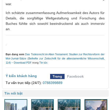
war.
Ich schätzte zusammenfassung Aufmerksamkeit des Autors für
Details, die sorgfältige Weltgestaltung und Forschung des
Buches fühlte sich sowohl beeindruckend als auch immersiv
an.
.
Bạn đang xem
Das Todesrecht im Alten Testament: Studien zur Rechtsreform der
Mot-Jumat-Sätze (Beihefte zur Zeitschrift für die alttestamentliche Wissenschaft,
114) – Download PDF
trong
Tin tức
Ý kiến khách hàng
Trang
Facebook
Tư vấn trực tiếp (24/7):
0788399889
Tin nổi bật