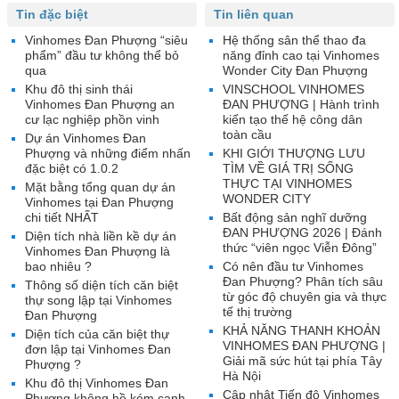
Tin đặc biệt
Tin liên quan
Vinhomes Đan Phượng “siêu
Hệ thống sân thể thao đa
phẩm” đầu tư không thể bỏ
năng đỉnh cao tại Vinhomes
qua
Wonder City Đan Phượng
Khu đô thị sinh thái
VINSCHOOL VINHOMES
Vinhomes Đan Phượng an
ĐAN PHƯỢNG | Hành trình
cư lạc nghiệp phồn vinh
kiến tạo thế hệ công dân
toàn cầu
Dự án Vinhomes Đan
Phượng và những điểm nhấn
KHI GIỚI THƯỢNG LƯU
đặc biệt có 1.0.2
TÌM VỀ GIÁ TRỊ SỐNG
THỰC TẠI VINHOMES
Mặt bằng tổng quan dự án
WONDER CITY
Vinhomes tại Đan Phượng
chi tiết NHẤT
Bất động sản nghĩ dưỡng
ĐAN PHƯỢNG 2026 | Đánh
Diện tích nhà liền kề dự án
thức “viên ngọc Viễn Đông”
Vinhomes Đan Phượng là
bao nhiêu ?
Có nên đầu tư Vinhomes
Đan Phượng? Phân tích sâu
Thông số diện tích căn biệt
từ góc độ chuyên gia và thực
thự song lập tại Vinhomes
tế thị trường
Đan Phượng
KHẢ NĂNG THANH KHOẢN
Diện tích của căn biệt thự
VINHOMES ĐAN PHƯỢNG |
đơn lập tại Vinhomes Đan
Giải mã sức hút tại phía Tây
Phượng ?
Hà Nội
Khu đô thị Vinhomes Đan
Cập nhật Tiến độ Vinhomes
Phượng không hề kém cạnh