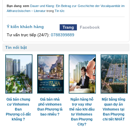
Bạn đang xem
Dauer und Klang: Ein Beitrag zur Geschichte der Vocalquantität im
Altfranzösischen – Literatur
trong
Tin tức
Ý kiến khách hàng
Trang
Facebook
Tư vấn trực tiếp (24/7):
0788399889
Tin nổi bật
Giá bán chung
Giá bán nhà
Ngân hàng hỗ
Mặt bằng tổng
cư Vinhomes
phố vinhomes
trợ vay như
quan dự án
Đan
Đan Phượng là
thế nào khi đầu
Vinhomes tại
Phượng có đắt
bao nhiêu ?
tư Vinhomes
Đan Phượng
không ?
Đan Phượng
chi tiết NHẤT
City?