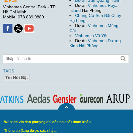
Dự án Sun Quang Hanh
Tp. HCM
Dự án
Vinhomes Royal
Vinhomes Central Park - TP.
Island
Hải Phòng
Hồ Chí Minh
Chung Cư Sun Bãi Cháy
Mobile: 078.839.9889
Hạ Long
Dự án
Vinhomes Móng
Cái
Vinhomes Vũ Yên
Dự án
Vinhomes Dương
Kinh Hải Phòng
TAGS
Tin Nổi Bật
Website vin đan phượng chỉ có tính chất tham khảo
Thông tin đang được cập nhật...