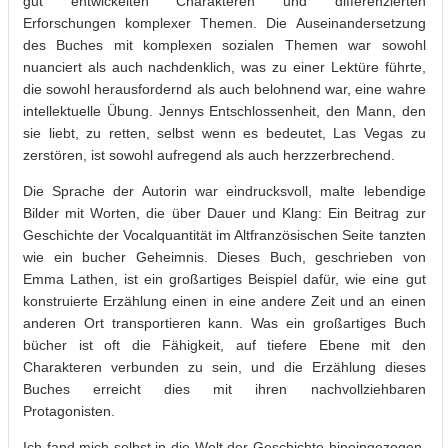
gut entwickelten Charakteren und differenzierten
Erforschungen komplexer Themen. Die Auseinandersetzung
des Buches mit komplexen sozialen Themen war sowohl
nuanciert als auch nachdenklich, was zu einer Lektüre führte,
die sowohl herausfordernd als auch belohnend war, eine wahre
intellektuelle Übung. Jennys Entschlossenheit, den Mann, den
sie liebt, zu retten, selbst wenn es bedeutet, Las Vegas zu
zerstören, ist sowohl aufregend als auch herzzerbrechend.
Die Sprache der Autorin war eindrucksvoll, malte lebendige
Bilder mit Worten, die über Dauer und Klang: Ein Beitrag zur
Geschichte der Vocalquantität im Altfranzösischen Seite tanzten
wie ein bucher Geheimnis. Dieses Buch, geschrieben von
Emma Lathen, ist ein großartiges Beispiel dafür, wie eine gut
konstruierte Erzählung einen in eine andere Zeit und an einen
anderen Ort transportieren kann. Was ein großartiges Buch
bücher ist oft die Fähigkeit, auf tiefere Ebene mit den
Charakteren verbunden zu sein, und die Erzählung dieses
Buches erreicht dies mit ihren nachvollziehbaren
Protagonisten.
Ich fand mich selbst in die Welt der Geschichte hineingezogen,