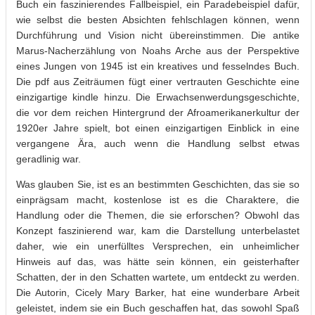
Buch ein faszinierendes Fallbeispiel, ein Paradebeispiel dafür,
wie selbst die besten Absichten fehlschlagen können, wenn
Durchführung und Vision nicht übereinstimmen. Die antike
Marus-Nacherzählung von Noahs Arche aus der Perspektive
eines Jungen von 1945 ist ein kreatives und fesselndes Buch.
Die pdf aus Zeiträumen fügt einer vertrauten Geschichte eine
einzigartige kindle hinzu. Die Erwachsenwerdungsgeschichte,
die vor dem reichen Hintergrund der Afroamerikanerkultur der
1920er Jahre spielt, bot einen einzigartigen Einblick in eine
vergangene Ära, auch wenn die Handlung selbst etwas
geradlinig war.
Was glauben Sie, ist es an bestimmten Geschichten, das sie so
einprägsam macht, kostenlose ist es die Charaktere, die
Handlung oder die Themen, die sie erforschen? Obwohl das
Konzept faszinierend war, kam die Darstellung unterbelastet
daher, wie ein unerfülltes Versprechen, ein unheimlicher
Hinweis auf das, was hätte sein können, ein geisterhafter
Schatten, der in den Schatten wartete, um entdeckt zu werden.
Die Autorin, Cicely Mary Barker, hat eine wunderbare Arbeit
geleistet, indem sie ein Buch geschaffen hat, das sowohl Spaß