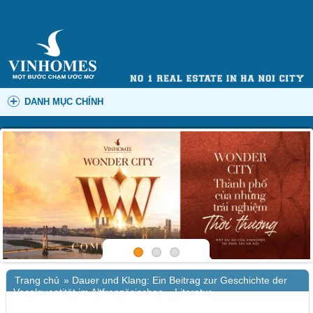
DANH MỤC CHÍNH
Trang chủ
»
Dauer und Klang: Ein Beitrag zur Geschichte der
Vocalquantität im Altfranzösischen – Literatur