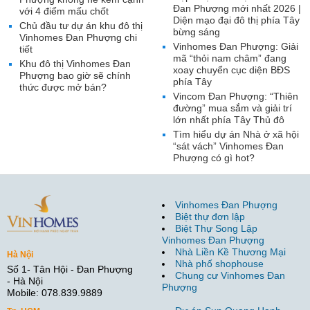
Đan Phượng mới nhất 2026 |
với 4 điểm mấu chốt
Diện mạo đại đô thị phía Tây
Chủ đầu tư dự án khu đô thị
bừng sáng
Vinhomes Đan Phượng chi
Vinhomes Đan Phượng: Giải
tiết
mã “thỏi nam châm” đang
Khu đô thị Vinhomes Đan
xoay chuyển cục diện BĐS
Phượng bao giờ sẽ chính
phía Tây
thức được mở bán?
Vincom Đan Phượng: “Thiên
đường” mua sắm và giải trí
lớn nhất phía Tây Thủ đô
Tìm hiểu dự án Nhà ở xã hội
“sát vách” Vinhomes Đan
Phượng có gì hot?
Vinhomes Đan Phượng
Biệt thự đơn lập
Biệt Thự Song Lập
Vinhomes Đan Phượng
Nhà Liền Kề Thương Mại
Hà Nội
Nhà phố shophouse
Số 1- Tân Hội - Đan Phượng
Chung cư Vinhomes Đan
- Hà Nội
Phượng
Mobile: 078.839.9889