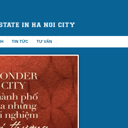
NH
TIN TỨC
TƯ VẤN