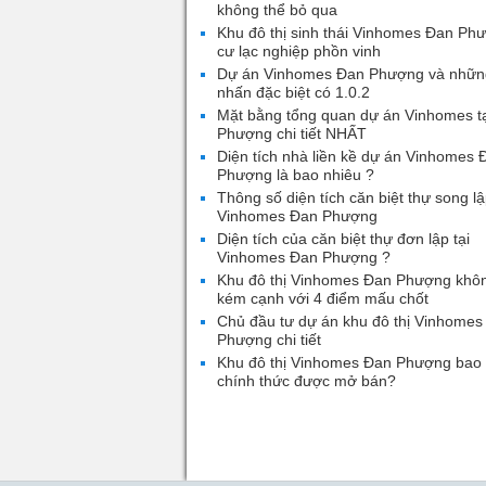
không thể bỏ qua
Khu đô thị sinh thái Vinhomes Đan Ph
cư lạc nghiệp phồn vinh
Dự án Vinhomes Đan Phượng và nhữn
nhấn đặc biệt có 1.0.2
Mặt bằng tổng quan dự án Vinhomes t
Phượng chi tiết NHẤT
Diện tích nhà liền kề dự án Vinhomes 
Phượng là bao nhiêu ?
Thông số diện tích căn biệt thự song lậ
Vinhomes Đan Phượng
Diện tích của căn biệt thự đơn lập tại
Vinhomes Đan Phượng ?
Khu đô thị Vinhomes Đan Phượng khô
kém cạnh với 4 điểm mấu chốt
Chủ đầu tư dự án khu đô thị Vinhomes
Phượng chi tiết
Khu đô thị Vinhomes Đan Phượng bao 
chính thức được mở bán?