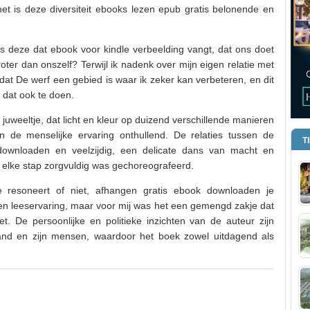
et is deze diversiteit ebooks lezen epub gratis belonende en
s deze dat ebook voor kindle verbeelding vangt, dat ons doet
oter dan onszelf? Terwijl ik nadenk over mijn eigen relatie met
at De werf een gebied is waar ik zeker kan verbeteren, en dit
 dat ook te doen.
juweeltje, dat licht en kleur op duizend verschillende manieren
n de menselijke ervaring onthullend. De relaties tussen de
T
ownloaden en veelzijdig, een delicate dans van macht en
j elke stap zorgvuldig was gechoreografeerd.
 je resoneert of niet, afhangen gratis ebook downloaden je
een leeservaring, maar voor mij was het een gemengd zakje dat
 De persoonlijke en politieke inzichten van de auteur zijn
and en zijn mensen, waardoor het boek zowel uitdagend als