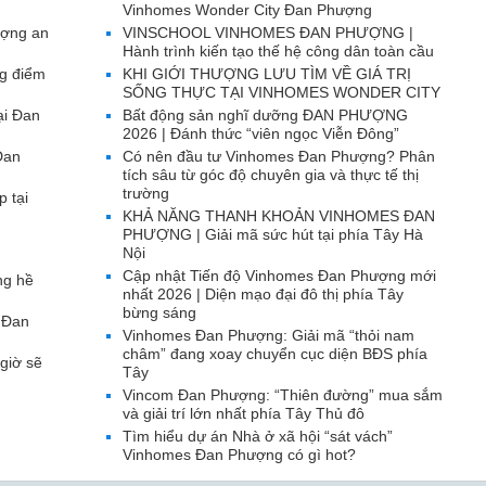
Vinhomes Wonder City Đan Phượng
ượng an
VINSCHOOL VINHOMES ĐAN PHƯỢNG |
Hành trình kiến tạo thế hệ công dân toàn cầu
g điểm
KHI GIỚI THƯỢNG LƯU TÌM VỀ GIÁ TRỊ
SỐNG THỰC TẠI VINHOMES WONDER CITY
ại Đan
Bất động sản nghĩ dưỡng ĐAN PHƯỢNG
2026 | Đánh thức “viên ngọc Viễn Đông”
Đan
Có nên đầu tư Vinhomes Đan Phượng? Phân
tích sâu từ góc độ chuyên gia và thực tế thị
trường
p tại
KHẢ NĂNG THANH KHOẢN VINHOMES ĐAN
PHƯỢNG | Giải mã sức hút tại phía Tây Hà
Nội
Cập nhật Tiến độ Vinhomes Đan Phượng mới
ng hề
nhất 2026 | Diện mạo đại đô thị phía Tây
bừng sáng
 Đan
Vinhomes Đan Phượng: Giải mã “thỏi nam
châm” đang xoay chuyển cục diện BĐS phía
giờ sẽ
Tây
Vincom Đan Phượng: “Thiên đường” mua sắm
và giải trí lớn nhất phía Tây Thủ đô
Tìm hiểu dự án Nhà ở xã hội “sát vách”
Vinhomes Đan Phượng có gì hot?