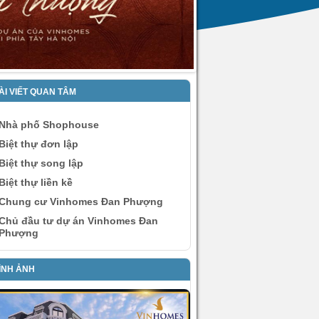
ÀI VIẾT QUAN TÂM
Nhà phố Shophouse
Biệt thự đơn lập
Biệt thự song lập
Biệt thự liền kề
Chung cư Vinhomes Đan Phượng
Chủ đầu tư dự án Vinhomes Đan
Phượng
ÌNH ẢNH