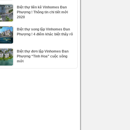
Biệt thự liền kề Vinhomes Đan
Phượng ! Thông tin chi tiết mới
2020
Biệt thự song lập Vinhomes Đan
Phượng ! 4 điểm khác biệt thấy rõ
Biệt thự đơn lập Vinhomes Đan
Phượng “Tinh Hoa” cuộc sống
mới