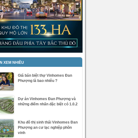
IN XEM NHIỀU
Giá bán biệt thự Vinhomes Đan
Phượng là bao nhiêu ?
Dự án Vinhomes Đan Phượng và
những điểm nhấn đặc biệt có 1.0.2
Khu đô thị sinh thái Vinhomes Đan
Phượng an cư lạc nghiệp phồn
vinh