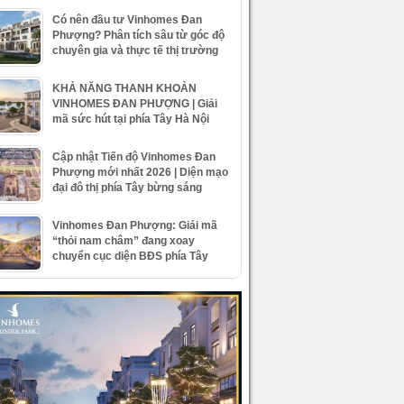
Có nên đầu tư Vinhomes Đan
Phượng? Phân tích sâu từ góc độ
chuyên gia và thực tế thị trường
KHẢ NĂNG THANH KHOẢN
VINHOMES ĐAN PHƯỢNG | Giải
mã sức hút tại phía Tây Hà Nội
Cập nhật Tiến độ Vinhomes Đan
Phượng mới nhất 2026 | Diện mạo
đại đô thị phía Tây bừng sáng
Vinhomes Đan Phượng: Giải mã
“thỏi nam châm” đang xoay
chuyển cục diện BĐS phía Tây