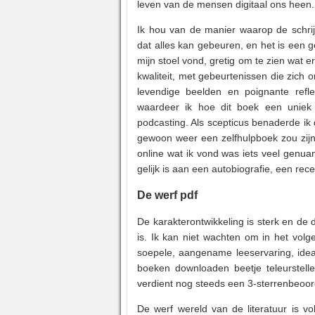
leven van de mensen digitaal ons heen.
Ik hou van de manier waarop de schrij
dat alles kan gebeuren, en het is een 
mijn stoel vond, gretig om te zien wat
kwaliteit, met gebeurtenissen die zich 
levendige beelden en poignante refle
waardeer ik hoe dit boek een uniek 
podcasting. Als scepticus benaderde ik
gewoon weer een zelfhulpboek zou zijn
online wat ik vond was iets veel genua
gelijk is aan een autobiografie, een rec
De werf pdf
De karakterontwikkeling is sterk en de
is. Ik kan niet wachten om in het vol
soepele, aangename leeservaring, ideaa
boeken downloaden beetje teleurstell
verdient nog steeds een 3-sterrenbeoor
De werf wereld van de literatuur is v