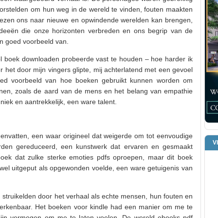
orstelden om hun weg in de wereld te vinden, fouten maakten
 lezen ons naar nieuwe en opwindende werelden kan brengen,
ideeën die onze horizonten verbreden en ons begrip van de
en goed voorbeeld van.
ol boek downloaden probeerde vast te houden – hoe harder ik
 het door mijn vingers glipte, mij achterlatend met een gevoel
goed voorbeeld van hoe boeken gebruikt kunnen worden om
nen, zoals de aard van de mens en het belang van empathie
iek en aantrekkelijk, een ware talent.
menvatten, een waar origineel dat weigerde om tot eenvoudige
V
worden gereduceerd, een kunstwerk dat ervaren en gesmaakt
oek dat zulke sterke emoties pdfs oproepen, maar dit boek
owel uitgeput als opgewonden voelde, een ware getuigenis van
, struikelden door het verhaal als echte mensen, hun fouten en
herkenbaar. Het boeken voor kindle had een manier om me te
 zijn vermogen om me te laten voelen. De wereld ebooks pdf