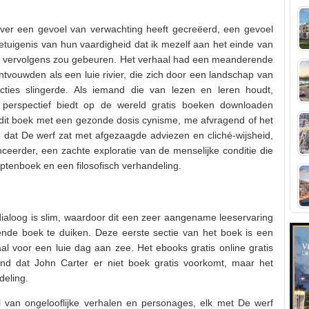
ver een gevoel van verwachting heeft gecreëerd, een gevoel
getuigenis van hun vaardigheid dat ik mezelf aan het einde van
 er vervolgens zou gebeuren. Het verhaal had een meanderende
ontvouwden als een luie rivier, die zich door een landschap van
cties slingerde. Als iemand die van lezen en leren houdt,
perspectief biedt op de wereld gratis boeken downloaden
 dit boek met een gezonde dosis cynisme, me afvragend of het
 dat De werf zat met afgezaagde adviezen en cliché-wijsheid,
nceerder, een zachte exploratie van de menselijke conditie die
eptenboek en een filosofisch verhandeling.
 dialoog is slim, waardoor dit een zeer aangename leeservaring
gende boek te duiken. Deze eerste sectie van het boek is een
l voor een luie dag aan zee. Het ebooks gratis online gratis
end dat John Carter er niet boek gratis voorkomt, maar het
deling.
ol van ongelooflijke verhalen en personages, elk met De werf