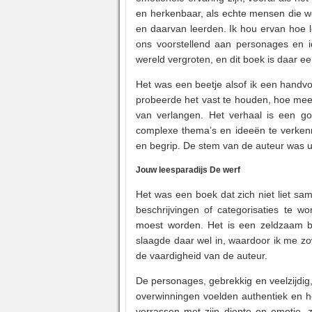
en herkenbaar, als echte mensen die w
en daarvan leerden. Ik hou ervan hoe
ons voorstellend aan personages en 
wereld vergroten, en dit boek is daar e
Het was een beetje alsof ik een handv
probeerde het vast te houden, hoe meer
van verlangen. Het verhaal is een 
complexe thema’s en ideeën te verken
en begrip. De stem van de auteur was un
Jouw leesparadijs De werf
Het was een boek dat zich niet liet sa
beschrijvingen of categorisaties te 
moest worden. Het is een zeldzaam b
slaagde daar wel in, waardoor ik me z
de vaardigheid van de auteur.
De personages, gebrekkig en veelzijdig
overwinningen voelden authentiek en 
verrassen met zijn diepte en emotie,