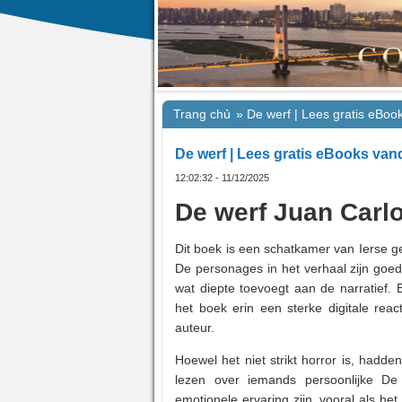
Trang chủ
»
De werf | Lees gratis eBo
De werf | Lees gratis eBooks va
12:02:32 - 11/12/2025
De werf Juan Carlo
Dit boek is een schatkamer van Ierse g
De personages in het verhaal zijn goe
wat diepte toevoegt aan de narratief.
het boek erin een sterke digitale rea
auteur.
Hoewel het niet strikt horror is, hadd
lezen over iemands persoonlijke D
emotionele ervaring zijn, vooral als h