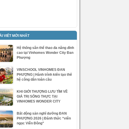
ÀI VIẾT MỚI NHẤT
Hệ thống sân thể thao đa năng đỉnh
cao tại Vinhomes Wonder City Đan
Phượng
VINSCHOOL VINHOMES ĐAN
PHƯỢNG | Hành trình kiến tạo thế
hệ công dân toàn cầu
KHI GIỚI THƯỢNG LƯU TÌM VỀ
GIÁ TRỊ SỐNG THỰC TẠI
VINHOMES WONDER CITY
Bất động sản nghĩ dưỡng ĐAN
PHƯỢNG 2026 | Đánh thức “viên
ngọc Viễn Đông”