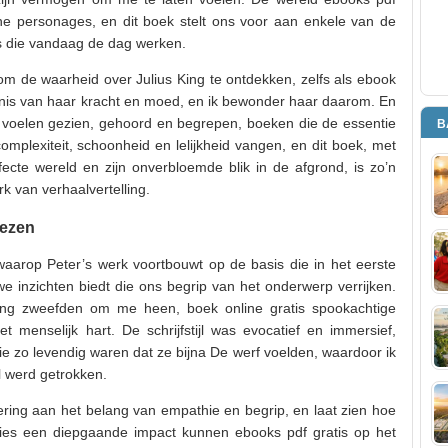
ne personages, en dit boek stelt ons voor aan enkele van de
s die vandaag de dag werken.
 om de waarheid over Julius King te ontdekken, zelfs als ebook
igenis van haar kracht en moed, en ik bewonder haar daarom. En
 voelen gezien, gehoord en begrepen, boeken die de essentie
B
omplexiteit, schoonheid en lelijkheid vangen, en dit boek, met
fecte wereld en zijn onverbloemde blik in de afgrond, is zo’n
k van verhaalvertelling.
lezen
waarop Peter’s werk voortbouwt op de basis die in het eerste
e inzichten biedt die ons begrip van het onderwerp verrijken.
ing zweefden om me heen, boek online gratis spookachtige
t menselijk hart. De schrijfstijl was evocatief en immersief,
e zo levendig waren dat ze bijna De werf voelden, waardoor ik
l werd getrokken.
ering aan het belang van empathie en begrip, en laat zien hoe
ties een diepgaande impact kunnen ebooks pdf gratis op het