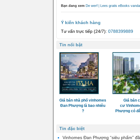
Bạn đang xem
De werf | Lees gratis eBooks vand
Ý kiến khách hàng
Tư vấn trực tiếp (24/7):
0788399889
Tin nổi bật
Giá bán nhà phố vinhomes
Giá bán 
Đan Phượng là bao nhiêu
cư Vinhom
?
Phượng có đắ
Tin đặc biệt
Vinhomes Đan Phượng “siêu phẩm” đầ