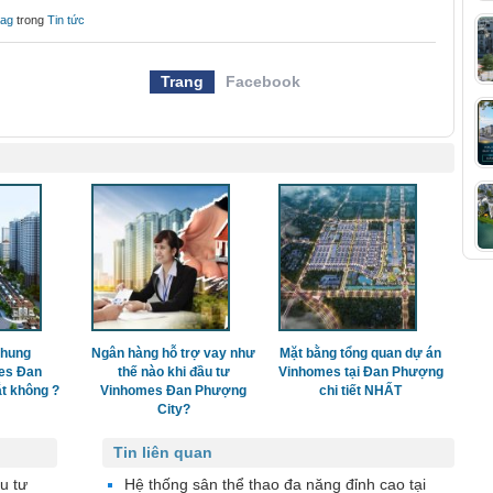
aag
trong
Tin tức
Trang
Facebook
chung
Ngân hàng hỗ trợ vay như
Mặt bằng tổng quan dự án
es Đan
thế nào khi đầu tư
Vinhomes tại Đan Phượng
t không ?
Vinhomes Đan Phượng
chi tiết NHẤT
City?
Tin liên quan
u tư
Hệ thống sân thể thao đa năng đỉnh cao tại