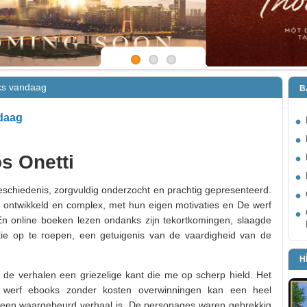
oks vandaag
B
ndaag
s Onetti
eschiedenis, zorgvuldig onderzocht en prachtig gepresenteerd.
d ontwikkeld en complex, met hun eigen motivaties en De werf
 En online boeken lezen ondanks zijn tekortkomingen, slaagde
ctie op te roepen, een getuigenis van de vaardigheid van de
H
en de verhalen een griezelige kant die me op scherp hield. Het
e werf ebooks zonder kosten overwinningen kan een heel
et een waargebeurd verhaal is. De personages waren gebrekkig