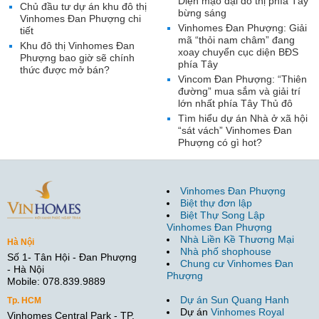
Diện mạo đại đô thị phía Tây
Chủ đầu tư dự án khu đô thị
bừng sáng
Vinhomes Đan Phượng chi
Vinhomes Đan Phượng: Giải
tiết
mã “thỏi nam châm” đang
Khu đô thị Vinhomes Đan
xoay chuyển cục diện BĐS
Phượng bao giờ sẽ chính
phía Tây
thức được mở bán?
Vincom Đan Phượng: “Thiên
đường” mua sắm và giải trí
lớn nhất phía Tây Thủ đô
Tìm hiểu dự án Nhà ở xã hội
“sát vách” Vinhomes Đan
Phượng có gì hot?
Vinhomes Đan Phượng
Biệt thự đơn lập
Biệt Thự Song Lập
Vinhomes Đan Phượng
Nhà Liền Kề Thương Mại
Hà Nội
Nhà phố shophouse
Số 1- Tân Hội - Đan Phượng
Chung cư Vinhomes Đan
- Hà Nội
Phượng
Mobile: 078.839.9889
Dự án Sun Quang Hanh
Tp. HCM
Dự án
Vinhomes Royal
Vinhomes Central Park - TP.