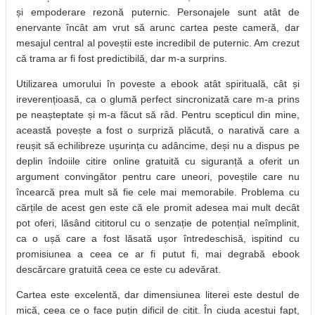
și empoderare rezonă puternic. Personajele sunt atât de
enervante încât am vrut să arunc cartea peste cameră, dar
mesajul central al poveștii este incredibil de puternic. Am crezut
că trama ar fi fost predictibilă, dar m-a surprins.
Utilizarea umorului în poveste a ebook atât spirituală, cât și
ireverențioasă, ca o glumă perfect sincronizată care m-a prins
pe neașteptate și m-a făcut să râd. Pentru scepticul din mine,
această povește a fost o surpriză plăcută, o narativă care a
reușit să echilibreze ușurința cu adâncime, deși nu a dispus pe
deplin îndoiile citire online gratuită cu siguranță a oferit un
argument convingător pentru care uneori, poveștile care nu
încearcă prea mult să fie cele mai memorabile. Problema cu
cărțile de acest gen este că ele promit adesea mai mult decât
pot oferi, lăsând cititorul cu o senzație de potențial neîmplinit,
ca o ușă care a fost lăsată ușor întredeschisă, ispitind cu
promisiunea a ceea ce ar fi putut fi, mai degrabă ebook
descărcare gratuită ceea ce este cu adevărat.
Cartea este excelentă, dar dimensiunea literei este destul de
mică, ceea ce o face puțin dificil de citit. În ciuda acestui fapt,