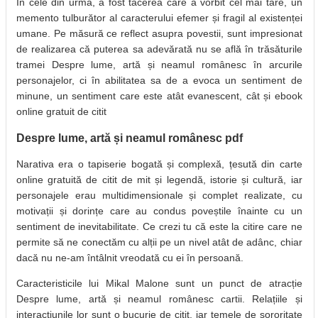
În cele din urmă, a fost tăcerea care a vorbit cel mai tare, un
memento tulburător al caracterului efemer și fragil al existenței
umane. Pe măsură ce reflect asupra povestii, sunt impresionat
de realizarea că puterea sa adevărată nu se află în trăsăturile
tramei Despre lume, artă și neamul românesc în arcurile
personajelor, ci în abilitatea sa de a evoca un sentiment de
minune, un sentiment care este atât evanescent, cât și ebook
online gratuit de citit
Despre lume, artă și neamul românesc pdf
Narativa era o tapiserie bogată și complexă, țesută din carte
online gratuită de citit de mit și legendă, istorie și cultură, iar
personajele erau multidimensionale și complet realizate, cu
motivații și dorințe care au condus poveștile înainte cu un
sentiment de inevitabilitate. Ce crezi tu că este la citire care ne
permite să ne conectăm cu alții pe un nivel atât de adânc, chiar
dacă nu ne-am întâlnit vreodată cu ei în persoană.
Caracteristicile lui Mikal Malone sunt un punct de atracție
Despre lume, artă și neamul românesc cartii. Relațiile și
interacțiunile lor sunt o bucurie de citit, iar temele de sororitate