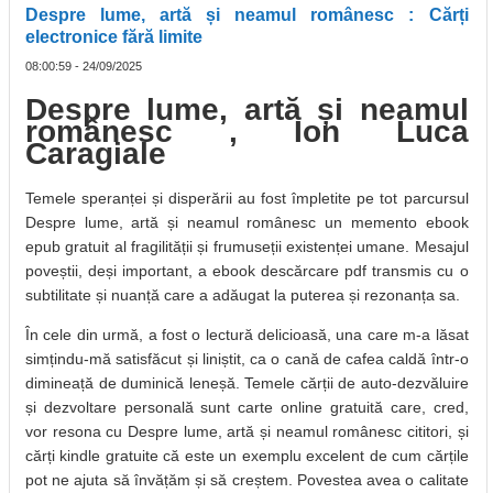
Despre lume, artă și neamul românesc : Cărți
electronice fără limite
08:00:59 - 24/09/2025
Despre lume, artă și neamul
românesc , Ion Luca
Caragiale
Temele speranței și disperării au fost împletite pe tot parcursul
Despre lume, artă și neamul românesc un memento ebook
epub gratuit al fragilității și frumuseții existenței umane. Mesajul
poveștii, deși important, a ebook descărcare pdf transmis cu o
subtilitate și nuanță care a adăugat la puterea și rezonanța sa.
În cele din urmă, a fost o lectură delicioasă, una care m-a lăsat
simțindu-mă satisfăcut și liniștit, ca o cană de cafea caldă într-o
dimineață de duminică leneșă. Temele cărții de auto-dezvăluire
și dezvoltare personală sunt carte online gratuită care, cred,
vor resona cu Despre lume, artă și neamul românesc cititori, și
cărți kindle gratuite că este un exemplu excelent de cum cărțile
pot ne ajuta să învățăm și să creștem. Povestea avea o calitate