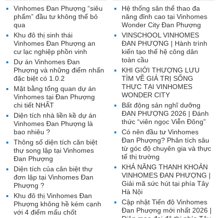
Vinhomes Đan Phượng “siêu
Hệ thống sân thể thao đa
phẩm” đầu tư không thể bỏ
năng đỉnh cao tại Vinhomes
qua
Wonder City Đan Phượng
Khu đô thị sinh thái
VINSCHOOL VINHOMES
Vinhomes Đan Phượng an
ĐAN PHƯỢNG | Hành trình
cư lạc nghiệp phồn vinh
kiến tạo thế hệ công dân
toàn cầu
Dự án Vinhomes Đan
Phượng và những điểm nhấn
KHI GIỚI THƯỢNG LƯU
đặc biệt có 1.0.2
TÌM VỀ GIÁ TRỊ SỐNG
THỰC TẠI VINHOMES
Mặt bằng tổng quan dự án
WONDER CITY
Vinhomes tại Đan Phượng
chi tiết NHẤT
Bất động sản nghĩ dưỡng
ĐAN PHƯỢNG 2026 | Đánh
Diện tích nhà liền kề dự án
thức “viên ngọc Viễn Đông”
Vinhomes Đan Phượng là
bao nhiêu ?
Có nên đầu tư Vinhomes
Đan Phượng? Phân tích sâu
Thông số diện tích căn biệt
từ góc độ chuyên gia và thực
thự song lập tại Vinhomes
tế thị trường
Đan Phượng
KHẢ NĂNG THANH KHOẢN
Diện tích của căn biệt thự
VINHOMES ĐAN PHƯỢNG |
đơn lập tại Vinhomes Đan
Giải mã sức hút tại phía Tây
Phượng ?
Hà Nội
Khu đô thị Vinhomes Đan
Cập nhật Tiến độ Vinhomes
Phượng không hề kém cạnh
Đan Phượng mới nhất 2026 |
với 4 điểm mấu chốt