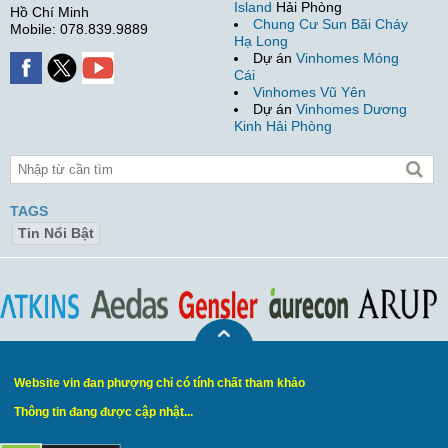
Island
Hải Phòng
Hồ Chí Minh
Chung Cư Sun Bãi Cháy
Mobile: 078.839.9889
Hạ Long
Dự án
Vinhomes Móng
Cái
Vinhomes Vũ Yên
Dự án
Vinhomes Dương
Kinh Hải Phòng
TAGS
Tin Nổi Bật
Website vin đan phượng chỉ có tính chất tham khảo
Thông tin đang được cập nhật...