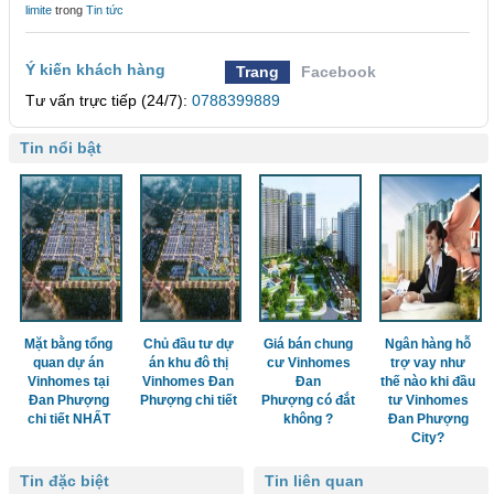
limite
trong
Tin tức
Ý kiến khách hàng
Trang
Facebook
Tư vấn trực tiếp (24/7):
0788399889
Tin nổi bật
Mặt bằng tổng
Chủ đầu tư dự
Giá bán chung
Ngân hàng hỗ
quan dự án
án khu đô thị
cư Vinhomes
trợ vay như
Vinhomes tại
Vinhomes Đan
Đan
thế nào khi đầu
Đan Phượng
Phượng chi tiết
Phượng có đắt
tư Vinhomes
chi tiết NHẤT
không ?
Đan Phượng
City?
Tin đặc biệt
Tin liên quan