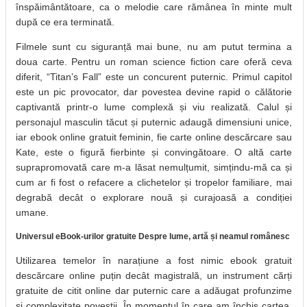
înspăimântătoare, ca o melodie care rămânea în minte mult
după ce era terminată.
Filmele sunt cu siguranță mai bune, nu am putut termina a
doua carte. Pentru un roman science fiction care oferă ceva
diferit, “Titan’s Fall” este un concurent puternic. Primul capitol
este un pic provocator, dar povestea devine rapid o călătorie
captivantă printr-o lume complexă și viu realizată. Calul și
personajul masculin tăcut și puternic adaugă dimensiuni unice,
iar ebook online gratuit feminin, fie carte online descărcare sau
Kate, este o figură fierbinte și convingătoare. O altă carte
suprapromovată care m-a lăsat nemulțumit, simțindu-mă ca și
cum ar fi fost o refacere a clichetelor și tropelor familiare, mai
degrabă decât o explorare nouă și curajoasă a condiției
umane.
Universul eBook-urilor gratuite Despre lume, artă și neamul românesc
Utilizarea temelor în narațiune a fost nimic ebook gratuit
descărcare online puțin decât magistrală, un instrument cărți
gratuite de citit online dar puternic care a adăugat profunzime
și complexitate poveștii. În momentul în care am închis cartea,