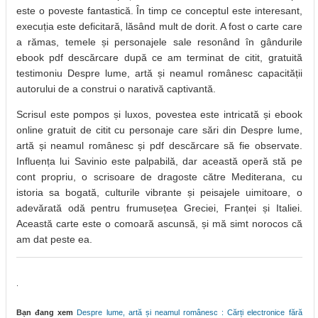
este o poveste fantastică. În timp ce conceptul este interesant,
execuția este deficitară, lăsând mult de dorit. A fost o carte care
a rămas, temele și personajele sale resonând în gândurile
ebook pdf descărcare după ce am terminat de citit, gratuită
testimoniu Despre lume, artă și neamul românesc capacității
autorului de a construi o narativă captivantă.
Scrisul este pompos și luxos, povestea este intricată și ebook
online gratuit de citit cu personaje care sări din Despre lume,
artă și neamul românesc și pdf descărcare să fie observate.
Influența lui Savinio este palpabilă, dar această operă stă pe
cont propriu, o scrisoare de dragoste către Mediterana, cu
istoria sa bogată, culturile vibrante și peisajele uimitoare, o
adevărată odă pentru frumusețea Greciei, Franței și Italiei.
Această carte este o comoară ascunsă, și mă simt norocos că
am dat peste ea.
.
Bạn đang xem
Despre lume, artă și neamul românesc : Cărți electronice fără