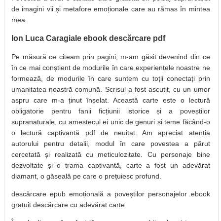
de imagini vii și metafore emoționale care au rămas în mintea
mea.
Ion Luca Caragiale ebook descărcare pdf
Pe măsură ce citeam prin pagini, m-am găsit devenind din ce
în ce mai conștient de modurile în care experiențele noastre ne
formează, de modurile în care suntem cu toții conectați prin
umanitatea noastră comună. Scrisul a fost ascutit, cu un umor
aspru care m-a ținut înșelat. Această carte este o lectură
obligatorie pentru fanii ficțiunii istorice și a poveștilor
supranaturale, cu amestecul ei unic de genuri și teme făcând-o
o lectură captivantă pdf de neuitat. Am apreciat atenția
autorului pentru detalii, modul în care povestea a părut
cercetată și realizată cu meticulozitate. Cu personaje bine
dezvoltate și o trama captivantă, carte a fost un adevărat
diamant, o găseală pe care o prețuiesc profund.
descărcare epub emoțională a poveștilor personajelor ebook
gratuit descărcare cu adevărat carte