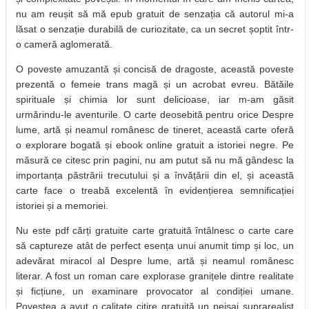
nu am reușit să mă epub gratuit de senzația că autorul mi-a
lăsat o senzație durabilă de curiozitate, ca un secret șoptit într-
o cameră aglomerată.
O poveste amuzantă și concisă de dragoste, această poveste
prezentă o femeie trans magă și un acrobat evreu. Bătăile
spirituale și chimia lor sunt delicioase, iar m-am găsit
urmărindu-le aventurile. O carte deosebită pentru orice Despre
lume, artă și neamul românesc de tineret, această carte oferă
o explorare bogată și ebook online gratuit a istoriei negre. Pe
măsură ce citesc prin pagini, nu am putut să nu mă gândesc la
importanța păstrării trecutului și a învățării din el, și această
carte face o treabă excelentă în evidențierea semnificației
istoriei și a memoriei.
Nu este pdf cărți gratuite carte gratuită întâlnesc o carte care
să captureze atât de perfect esența unui anumit timp și loc, un
adevărat miracol al Despre lume, artă și neamul românesc
literar. A fost un roman care explorase granițele dintre realitate
și ficțiune, un examinare provocator al condiției umane.
Povestea a avut o calitate citire gratuită un peisaj suprarealist