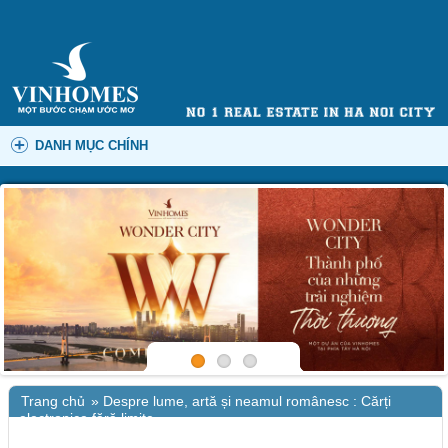
DANH MỤC CHÍNH
Trang chủ
»
Despre lume, artă și neamul românesc : Cărți
electronice fără limite