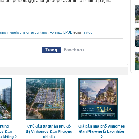
elte dei personaggi a lungo dopo aver finito l’ultima pagina.
iamo in quello che ci raccontano : Formato EPUB
trong
Tin tức
Trang
Facebook
chung
Chủ đầu tư dự án khu đô
Giá bán nhà phố vinhomes
es Đan
thị Vinhomes Đan Phượng
Đan Phượng là bao nhiêu
t không ?
chi tiết
?