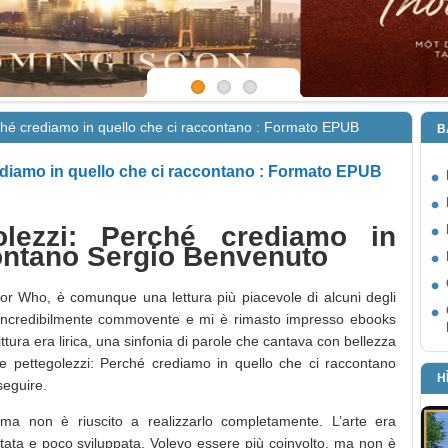
rché crediamo in quello che ci raccontano : Formato EPUB
B
rediamo in quello che ci raccontano : Formato EPUB
olezzi: Perché crediamo in
contano Sergio Benvenuto
or Who, è comunque una lettura più piacevole di alcuni degli
to incredibilmente commovente e mi è rimasto impresso ebooks
ittura era lirica, una sinfonia di parole che cantava con bellezza
 e pettegolezzi: Perché crediamo in quello che ci raccontano
H
seguire.
 ma non è riuscito a realizzarlo completamente. L’arte era
ttata e poco sviluppata. Volevo essere più coinvolto, ma non è