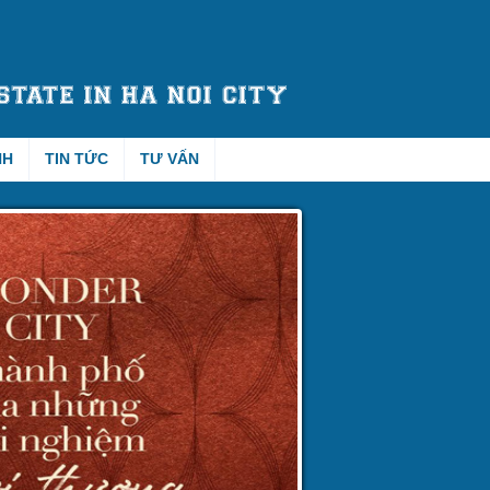
NH
TIN TỨC
TƯ VẤN