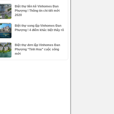
Biệt thự liền kề Vinhomes Đan
Phượng ! Thông tin chi tiết mới
2020
Biệt thự song lập Vinhomes Đan
Phượng ! 4 điểm khác biệt thấy rõ
Biệt thự đơn lập Vinhomes Đan
Phượng “Tinh Hoa” cuộc sống
mới