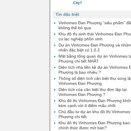
City?
Tin đặc biệt
Vinhomes Đan Phượng “siêu phẩm” đầ
không thể bỏ qua
Khu đô thị sinh thái Vinhomes Đan Ph
cư lạc nghiệp phồn vinh
Dự án Vinhomes Đan Phượng và nhữn
nhấn đặc biệt có 1.0.2
Mặt bằng tổng quan dự án Vinhomes t
Phượng chi tiết NHẤT
Diện tích nhà liền kề dự án Vinhomes 
Phượng là bao nhiêu ?
Thông số diện tích căn biệt thự song lậ
Vinhomes Đan Phượng
Diện tích của căn biệt thự đơn lập tại
Vinhomes Đan Phượng ?
Khu đô thị Vinhomes Đan Phượng khô
kém cạnh với 4 điểm mấu chốt
Chủ đầu tư dự án khu đô thị Vinhomes
Phượng chi tiết
Khu đô thị Vinhomes Đan Phượng bao 
chính thức được mở bán?