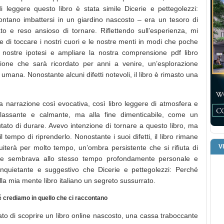
di leggere questo libro è stata simile Dicerie e pettegolezzi:
ontano imbattersi in un giardino nascosto – era un tesoro di
o e reso ansioso di tornare. Riflettendo sull’esperienza, mi
e di toccare i nostri cuori e le nostre menti in modi che poche
e nostre ipotesi e ampliare la nostra comprensione pdf libro
one che sarà ricordato per anni a venire, un’esplorazione
ana. Nonostante alcuni difetti notevoli, il libro è rimasto una
na narrazione così evocativa, così libro leggere di atmosfera e
lassante e calmante, ma alla fine dimenticabile, come un
ato di durare. Avevo intenzione di tornare a questo libro, ma
 tempo di riprenderlo. Nonostante i suoi difetti, il libro rimane
V
terà per molto tempo, un’ombra persistente che si rifiuta di
che sembrava allo stesso tempo profondamente personale e
nquietante e suggestivo che Dicerie e pettegolezzi: Perché
la mia mente libro italiano un segreto sussurrato.
é crediamo in quello che ci raccontano
to di scoprire un libro online nascosto, una cassa traboccante