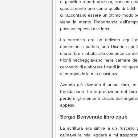
di gioielli e reperti preziosi, ciascuno
specialmente uno come quello di Edith 
ci raccontano essere un ottimo modo per 
viene in mente l’importanza dell’em
possono spesso dividerci.
La narrativa era un delicato equilib
umorismo e pathos, una Dicerie e pett
d’arte. È un tributo alla competenza del
trionfi riecheggiavano nelle camere d
cercando di elaborare i modi in cui que
ai margini della mia coscienza.
Avendo già divorato il primo libro, 
trepidazione. L’interpretazione del libr
perdere gli elementi chiave dell’origi
appeso.
Sergio Benvenuto libro epub
La scrittura era simile a un ruscello 
calmava la mia leggere e mi trasport