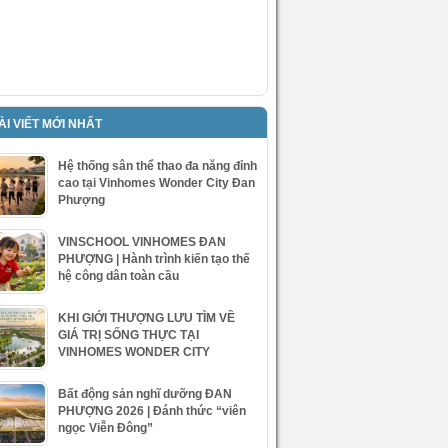
ÀI VIẾT MỚI NHẤT
Hệ thống sân thể thao đa năng đỉnh
cao tại Vinhomes Wonder City Đan
Phượng
VINSCHOOL VINHOMES ĐAN
PHƯỢNG | Hành trình kiến tạo thế
hệ công dân toàn cầu
KHI GIỚI THƯỢNG LƯU TÌM VỀ
GIÁ TRỊ SỐNG THỰC TẠI
VINHOMES WONDER CITY
Bất động sản nghĩ dưỡng ĐAN
PHƯỢNG 2026 | Đánh thức “viên
ngọc Viễn Đông”