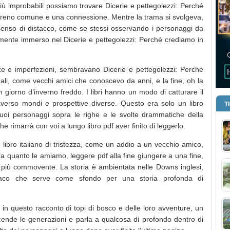
ù improbabili possiamo trovare Dicerie e pettegolezzi: Perché
erreno comune e una connessione. Mentre la trama si svolgeva,
senso di distacco, come se stessi osservando i personaggi da
mente immerso nel Dicerie e pettegolezzi: Perché crediamo in
zze e imperfezioni, sembravano Dicerie e pettegolezzi: Perché
ali, come vecchi amici che conoscevo da anni, e la fine, oh la
 giorno d’inverno freddo. I libri hanno un modo di catturare il
raverso mondi e prospettive diverse. Questo era solo un libro
T
i suoi personaggi sopra le righe e le svolte drammatiche della
e rimarrà con voi a lungo libro pdf aver finito di leggerlo.
 libro italiano di tristezza, come un addio a un vecchio amico,
ta quanto le amiamo, leggere pdf alla fine giungere a una fine,
iù commovente. La storia è ambientata nelle Downs inglesi,
liaco che serve come sfondo per una storia profonda di
in questo racconto di topi di bosco e delle loro avventure, un
cende le generazioni e parla a qualcosa di profondo dentro di