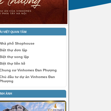
ÀI VIẾT QUAN TÂM
Nhà phố Shophouse
Biệt thự đơn lập
Biệt thự song lập
Biệt thự liền kề
Chung cư Vinhomes Đan Phượng
Chủ đầu tư dự án Vinhomes Đan
Phượng
ÌNH ẢNH