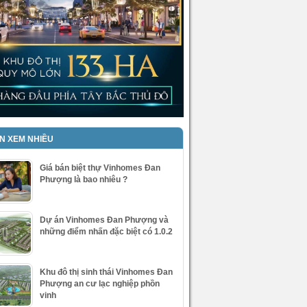
IN XEM NHIỀU
Giá bán biệt thự Vinhomes Đan
Phượng là bao nhiêu ?
Dự án Vinhomes Đan Phượng và
những điểm nhấn đặc biệt có 1.0.2
Khu đô thị sinh thái Vinhomes Đan
Phượng an cư lạc nghiệp phồn
vinh