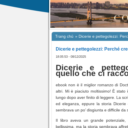
Trang chủ
»
Dicerie e pettegolezzi: Pe
Dicerie e pettegolezzi: Perché c
18:05:53 - 08/12/2025
Dicerie e petteg
quello che ci rac
ebook non è il miglior romanzo di Doct
altri. Mi è piaciuto moltissimo! È sta
lungo dopo aver finito di leggere. La scr
ed eleganza, eppure la storia Dicerie
sembrava un po’ disgiunta e difficile da 
Il libro aveva un grande potenziale,
bellissima, ma la storia sembrava affre