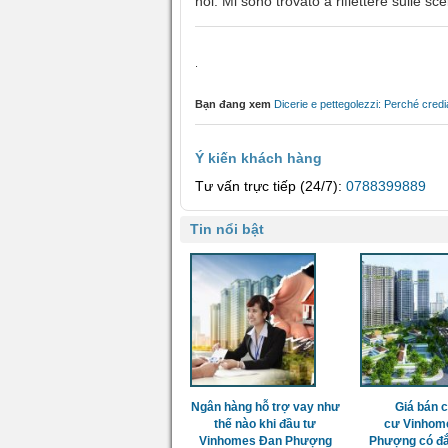
noi. Mi sono trovato a riflettere sulle sc
.
Bạn đang xem
Dicerie e pettegolezzi: Perché cred
Ý kiến khách hàng
Tư vấn trực tiếp (24/7):
0788399889
Tin nổi bật
Ngân hàng hỗ trợ vay như
Giá bán 
thế nào khi đầu tư
cư Vinhom
Vinhomes Đan Phượng
Phượng có đắ