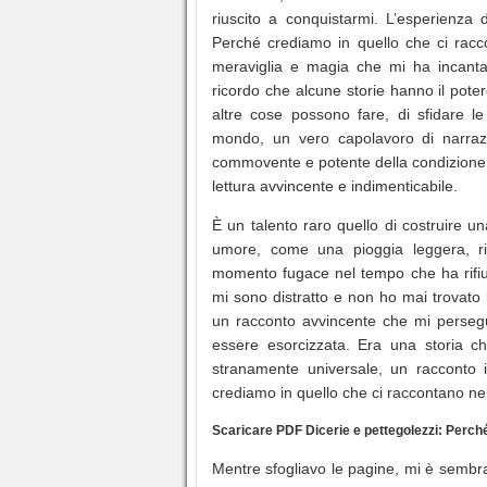
riuscito a conquistarmi. L’esperienza 
Perché crediamo in quello che ci racc
meraviglia e magia che mi ha incantat
ricordo che alcune storie hanno il poter
altre cose possono fare, di sfidare l
mondo, un vero capolavoro di narrazi
commovente e potente della condizione um
lettura avvincente e indimenticabile.
È un talento raro quello di costruire u
umore, come una pioggia leggera, ri
momento fugace nel tempo che ha rifiut
mi sono distratto e non ho mai trovato il
un racconto avvincente che mi persegui
essere esorcizzata. Era una storia 
stranamente universale, un racconto i
crediamo in quello che ci raccontano nel
Scaricare PDF Dicerie e pettegolezzi: Perch
Mentre sfogliavo le pagine, mi è sembra