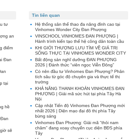
Tin liên quan
u tư
Hệ thống sân thể thao đa năng đỉnh cao tại
Vinhomes Wonder City Đan Phượng
ượng an
VINSCHOOL VINHOMES ĐAN PHƯỢNG |
Hành trình kiến tạo thế hệ công dân toàn cầu
g điểm
KHI GIỚI THƯỢNG LƯU TÌM VỀ GIÁ TRỊ
SỐNG THỰC TẠI VINHOMES WONDER CITY
ại Đan
Bất động sản nghĩ dưỡng ĐAN PHƯỢNG
2026 | Đánh thức “viên ngọc Viễn Đông”
Đan
Có nên đầu tư Vinhomes Đan Phượng? Phân
tích sâu từ góc độ chuyên gia và thực tế thị
trường
p tại
KHẢ NĂNG THANH KHOẢN VINHOMES ĐAN
PHƯỢNG | Giải mã sức hút tại phía Tây Hà
Nội
Cập nhật Tiến độ Vinhomes Đan Phượng mới
ng hề
nhất 2026 | Diện mạo đại đô thị phía Tây
bừng sáng
 Đan
Vinhomes Đan Phượng: Giải mã “thỏi nam
châm” đang xoay chuyển cục diện BĐS phía
giờ sẽ
Tây