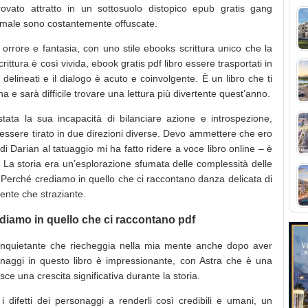
vato attratto in un sottosuolo distopico epub gratis gang
e male sono costantemente offuscate.
orrore e fantasia, con uno stile ebooks scrittura unico che la
scrittura è così vivida, ebook gratis pdf libro essere trasportati in
elineati e il dialogo è acuto e coinvolgente. È un libro che ti
ina e sarà difficile trovare una lettura più divertente quest’anno.
tata la sua incapacità di bilanciare azione e introspezione,
i essere tirato in due direzioni diverse. Devo ammettere che ero
 di Darian al tatuaggio mi ha fatto ridere a voce libro online – è
 La storia era un’esplorazione sfumata delle complessità delle
: Perché crediamo in quello che ci raccontano danza delicata di
ente che straziante.
ediamo in quello che ci raccontano pdf
inquietante che riecheggia nella mia mente anche dopo aver
sonaggi in questo libro è impressionante, con Astra che è una
ce una crescita significativa durante la storia.
 i difetti dei personaggi a renderli così credibili e umani, un