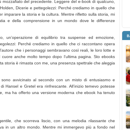
 più mozzafiato del precedente. Leggere del e-book di qualcuno,
Holden, Dicerie e pettegolezzi: Perché crediamo in quello che
imparare la storia e la cultura. Mentre rifletto sulla storia, mi
patia e della comprensione in un mondo dove le differenze
B
rio, un’operazione di equilibrio tra suspense ed emozione,
egolezzi: Perché crediamo in quello che ci raccontano opera
l’autore che i personaggi sembravano così reali, le loro lotte e
el cuore anche molto tempo dopo l’ultima pagina. Sto ebooks
sta storia è rimasta con me, una presenza spettrale che aleggia
mi sono avvicinato al secondo con un misto di entusiasmo e
o di Hansel e Gretel era rinfrescante. All’inizio temevo potesse
nale, ma ha offerto una versione moderna che ebook ha tenuto
gentile, che scorreva liscio, con una melodia rilassante che
ava in un altro mondo. Mentre mi immergevo più a fondo nel