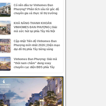
Có nên đầu tư Vinhomes Đan
Phượng? Phân tích sâu từ góc độ
chuyên gia và thực tế thị trường
KHẢ NĂNG THANH KHOẢN
VINHOMES ĐAN PHƯỢNG | Giải
mã sức hút tại phía Tây Hà Nội
Cập nhật Tiến độ Vinhomes Đan
Phượng mới nhất 2026 | Diện mạo
đại đô thị phía Tây bừng sáng
Vinhomes Đan Phượng: Giải mã
“thỏi nam châm” đang xoay
chuyển cục diện BĐS phía Tây