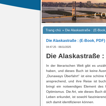
Trang chủ
»
Die Alaskastraße : (E-Book
Die Alaskastraße : (E-Book, PDF)
04:47:25 - 06/11/2025
Die Alaskastraße :
In der literarischen Welt gibt es unzä
haben, und dieses Buch ist keine Ausna
„Dunaways Überfahrt“ ist eine schöne 
ansprechend, und ihre Reise ist buc
bringt ein notwendiges Element des 
Optimismus. Die Art, wie dieses Buch d
Leben erkundet, ist sowohl faszinieren
sich damit identifizieren können.