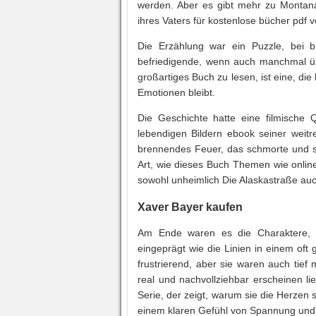
werden. Aber es gibt mehr zu Montan
ihres Vaters für kostenlose bücher pdf
Die Erzählung war ein Puzzle, bei b
befriedigende, wenn auch manchmal ü
großartiges Buch zu lesen, ist eine, d
Emotionen bleibt.
Die Geschichte hatte eine filmische Q
lebendigen Bildern ebook seiner weit
brennendes Feuer, das schmorte und si
Art, wie dieses Buch Themen wie online
sowohl unheimlich Die Alaskastraße au
Xaver Bayer kaufen
Am Ende waren es die Charaktere, di
eingeprägt wie die Linien in einem of
frustrierend, aber sie waren auch tief 
real und nachvollziehbar erscheinen li
Serie, der zeigt, warum sie die Herzen 
einem klaren Gefühl von Spannung und ep