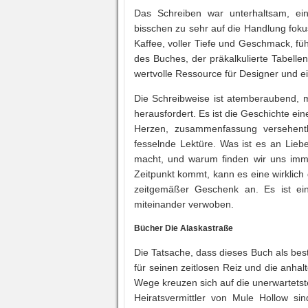
Das Schreiben war unterhaltsam, ein
bisschen zu sehr auf die Handlung fokus
Kaffee, voller Tiefe und Geschmack, fü
des Buches, der präkalkulierte Tabelle
wertvolle Ressource für Designer und ein
Die Schreibweise ist atemberaubend, mi
herausfordert. Es ist die Geschichte e
Herzen, zusammenfassung versehentl
fesselnde Lektüre. Was ist es an Lieb
macht, und warum finden wir uns imm
Zeitpunkt kommt, kann es eine wirklich 
zeitgemäßer Geschenk an. Es ist ein
miteinander verwoben.
Bücher Die Alaskastraße
Die Tatsache, dass dieses Buch als bes
für seinen zeitlosen Reiz und die anh
Wege kreuzen sich auf die unerwartetst
Heiratsvermittler von Mule Hollow s