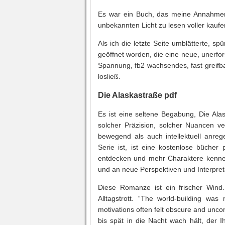
Es war ein Buch, das meine Annahmen
unbekannten Licht zu lesen voller kaufe
Als ich die letzte Seite umblätterte, 
geöffnet worden, die eine neue, unerfors
Spannung, fb2 wachsendes, fast greifba
losließ.
Die Alaskastraße pdf
Es ist eine seltene Begabung, Die Ala
solcher Präzision, solcher Nuancen ve
bewegend als auch intellektuell anreg
Serie ist, ist eine kostenlose büche
entdecken und mehr Charaktere kennenz
und an neue Perspektiven und Interpret
Diese Romanze ist ein frischer Wind.
Alltagstrott. “The world-building was
motivations often felt obscure and unc
bis spät in die Nacht wach hält, der 