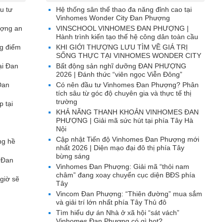
u tư
Hệ thống sân thể thao đa năng đỉnh cao tại
Vinhomes Wonder City Đan Phượng
ượng an
VINSCHOOL VINHOMES ĐAN PHƯỢNG |
Hành trình kiến tạo thế hệ công dân toàn cầu
g điểm
KHI GIỚI THƯỢNG LƯU TÌM VỀ GIÁ TRỊ
SỐNG THỰC TẠI VINHOMES WONDER CITY
ại Đan
Bất động sản nghĩ dưỡng ĐAN PHƯỢNG
2026 | Đánh thức “viên ngọc Viễn Đông”
Đan
Có nên đầu tư Vinhomes Đan Phượng? Phân
tích sâu từ góc độ chuyên gia và thực tế thị
trường
p tại
KHẢ NĂNG THANH KHOẢN VINHOMES ĐAN
PHƯỢNG | Giải mã sức hút tại phía Tây Hà
Nội
Cập nhật Tiến độ Vinhomes Đan Phượng mới
ng hề
nhất 2026 | Diện mạo đại đô thị phía Tây
bừng sáng
 Đan
Vinhomes Đan Phượng: Giải mã “thỏi nam
châm” đang xoay chuyển cục diện BĐS phía
giờ sẽ
Tây
Vincom Đan Phượng: “Thiên đường” mua sắm
và giải trí lớn nhất phía Tây Thủ đô
Tìm hiểu dự án Nhà ở xã hội “sát vách”
Vinhomes Đan Phượng có gì hot?