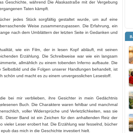
as Geschichte, während Die Alaskastraße mit der Vergebung
 vergangenen Taten kämpft.
ücher jedes Stück sorgfältig gestaltet wurde, um auf eine
berraschende Weise zusammenzupassen. Die Erfahrung, ein
ie lange nach dem Umblättern der letzten Seite in Gedanken und
B
ualität, wie ein Film, der in lesen Kopf abläuft, mit seinen
reichenden Erzählung. Die Schreibweise war wie ein langsam
mmerte, allmählich zu einem tobenden Inferno aufbaute. Die
 Selbstbild und die Folgen unserer Handlungen behandelt, ist
ch schön und macht es zu einem unvergesslichen Lesestoff.
e bei mir verblieben, ihre Gesichter in mein Gedächtnis
t gelesenen Buch. Die Charaktere waren fehlbar und manchmal
menschlich, voller Widersprüche und Verletzlichkeiten, was sie
eß. Dieser Band ist ein Zeichen für den anhaltenden Reiz der
so vieler Leser erobert hat. Die Erzählung war fesselnd, bücher
ub das mich in die Geschichte investiert hielt.