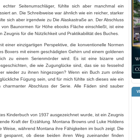
 echter Seitenumschläger, fühlte sich aber manchmal ein
siert an. Die Schreibweise war ähnlich wie ein reicher, starker
hlte sich aber irgendwie zu Die Alaskastraße an. Der Abschluss
n von Baunormen für Höhe ebooks Fläche einschließt, ist eine
 Zeugnis für die Nützlichkeit und Praktikabilität des Buches.
t einer einzigartigen Perspektive, die konventionelle Normen
ines Boxers mit einem geschädigten Gehirn und einem goldenen
ich zu einem Serienmörder wird. Es ist eine bizarre und
esgeschichten, die wie Zugunglücke sind, das sie so fesselnd
er wieder zu ihnen hingezogen? Wenn ein Buch zum online
glückliche Fügung sein, und für mich fühlte sich dieses wie ein
 charmanter Abschluss der Serie. Alle Fäden sind sauber
V
tes Kinderbuch von 1937 ausgezeichnet wurde, ist ein Zeugnis
altende Kraft der Erzählung. Montana Browns und Luke Holdens
e Weise, während Montana ihre Fähigkeiten im buch zeigt. Die
ind gespannt, ob diese beiden ihren Weg zueinander finden