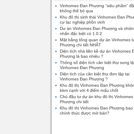
Vinhomes Đan Phượng “siêu phẩm” đầ
không thể bỏ qua
Khu đô thị sinh thái Vinhomes Đan Ph
cư lạc nghiệp phồn vinh
Dự án Vinhomes Đan Phượng và nhữn
nhấn đặc biệt có 1.0.2
Mặt bằng tổng quan dự án Vinhomes t
Phượng chi tiết NHẤT
Diện tích nhà liền kề dự án Vinhomes 
Phượng là bao nhiêu ?
Thông số diện tích căn biệt thự song lậ
Vinhomes Đan Phượng
Diện tích của căn biệt thự đơn lập tại
Vinhomes Đan Phượng ?
Khu đô thị Vinhomes Đan Phượng khô
kém cạnh với 4 điểm mấu chốt
Chủ đầu tư dự án khu đô thị Vinhomes
Phượng chi tiết
Khu đô thị Vinhomes Đan Phượng bao 
chính thức được mở bán?