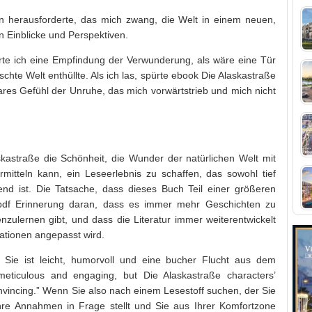
 herausforderte, das mich zwang, die Welt in einem neuen,
n Einblicke und Perspektiven.
spürte ich eine Empfindung der Verwunderung, als wäre eine Tür
chte Welt enthüllte. Als ich las, spürte ebook Die Alaskastraße
res Gefühl der Unruhe, das mich vorwärtstrieb und mich nicht
skastraße die Schönheit, die Wunder der natürlichen Welt mit
rmitteln kann, ein Leseerlebnis zu schaffen, das sowohl tief
end ist. Die Tatsache, dass dieses Buch Teil einer größeren
r pdf Erinnerung daran, dass es immer mehr Geschichten zu
ulernen gibt, und dass die Literatur immer weiterentwickelt
ationen angepasst wird.
 Sie ist leicht, humorvoll und eine bucher Flucht aus dem
 meticulous and engaging, but Die Alaskastraße characters’
onvincing.” Wenn Sie also nach einem Lesestoff suchen, der Sie
Ihre Annahmen in Frage stellt und Sie aus Ihrer Komfortzone