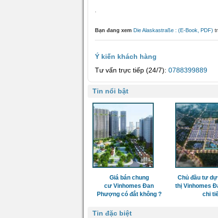
.
Bạn đang xem
Die Alaskastraße : (E-Book, PDF)
t
Ý kiến khách hàng
Tư vấn trực tiếp (24/7):
0788399889
Tin nổi bật
Giá bán chung
Chủ đầu tư dự
cư Vinhomes Đan
thị Vinhomes 
Phượng có đắt không ?
chi ti
Tin đặc biệt