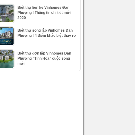
Biệt thự liền kề Vinhomes Đan
Phượng ! Thông tin chi tiết mới
2020
Biệt thự song lập Vinhomes Đan
Phượng ! 4 điểm khác biệt thấy rõ
Biệt thự đơn lập Vinhomes Đan
Phượng “Tinh Hoa” cuộc sống
mới