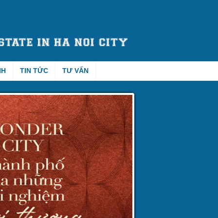
NH
TIN TỨC
TƯ VẤN