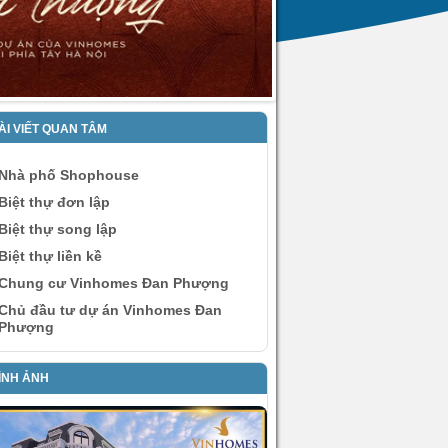
ÀI VIẾT QUAN TÂM
Nhà phố Shophouse
Biệt thự đơn lập
Biệt thự song lập
Biệt thự liền kề
Chung cư Vinhomes Đan Phượng
Chủ đầu tư dự án Vinhomes Đan
Phượng
ÌNH ẢNH