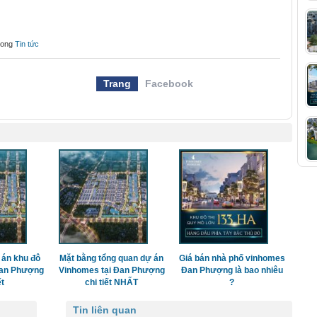
rong
Tin tức
Trang
Facebook
 án khu đô
Mặt bằng tổng quan dự án
Giá bán nhà phố vinhomes
Đan Phượng
Vinhomes tại Đan Phượng
Đan Phượng là bao nhiêu
ết
chi tiết NHẤT
?
Tin liên quan