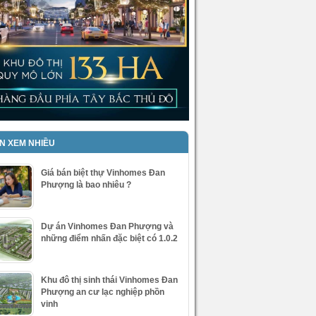
IN XEM NHIỀU
Giá bán biệt thự Vinhomes Đan
Phượng là bao nhiêu ?
Dự án Vinhomes Đan Phượng và
những điểm nhấn đặc biệt có 1.0.2
Khu đô thị sinh thái Vinhomes Đan
Phượng an cư lạc nghiệp phồn
vinh