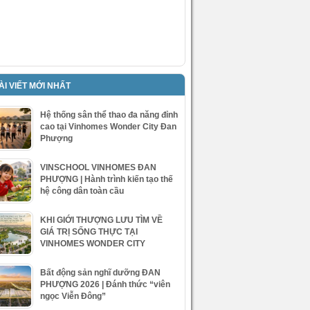
ÀI VIẾT MỚI NHẤT
Hệ thống sân thể thao đa năng đỉnh
cao tại Vinhomes Wonder City Đan
Phượng
VINSCHOOL VINHOMES ĐAN
PHƯỢNG | Hành trình kiến tạo thế
hệ công dân toàn cầu
KHI GIỚI THƯỢNG LƯU TÌM VỀ
GIÁ TRỊ SỐNG THỰC TẠI
VINHOMES WONDER CITY
Bất động sản nghĩ dưỡng ĐAN
PHƯỢNG 2026 | Đánh thức “viên
ngọc Viễn Đông”