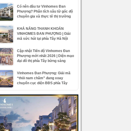
Có nên đầu tư Vinhomes Đan
Phượng? Phân tích sâu từ góc độ
chuyên gia và thực tế thị trường
KHẢ NĂNG THANH KHOẢN
VINHOMES ĐAN PHƯỢNG | Giải
mã sức hút tại phía Tây Hà Nội
Cập nhật Tiến độ Vinhomes Đan
Phượng mới nhất 2026 | Diện mạo
đại đô thị phía Tây bừng sáng
Vinhomes Đan Phượng: Giải mã
“thỏi nam châm” đang xoay
chuyển cục diện BĐS phía Tây