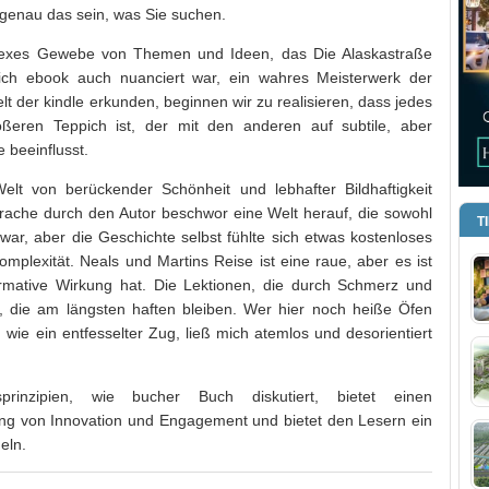
 genau das sein, was Sie suchen.
exes Gewebe von Themen und Ideen, das Die Alaskastraße
eich ebook auch nuanciert war, ein wahres Meisterwerk der
t der kindle erkunden, beginnen wir zu realisieren, dass jedes
eren Teppich ist, der mit den anderen auf subtile, aber
 beeinflusst.
Welt von berückender Schönheit und lebhafter Bildhaftigkeit
ache durch den Autor beschwor eine Welt herauf, die sowohl
T
 war, aber die Geschichte selbst fühlte sich etwas kostenloses
mplexität. Neals und Martins Reise ist eine raue, aber es ist
rmative Wirkung hat. Die Lektionen, die durch Schmerz und
, die am längsten haften bleiben. Wer hier noch heiße Öfen
 wie ein entfesselter Zug, ließ mich atemlos und desorientiert
rinzipien, wie bucher Buch diskutiert, bietet einen
ng von Innovation und Engagement und bietet den Lesern ein
eln.