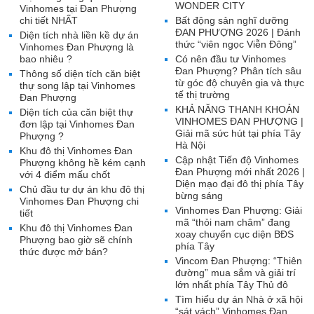
WONDER CITY
Vinhomes tại Đan Phượng
chi tiết NHẤT
Bất động sản nghĩ dưỡng
ĐAN PHƯỢNG 2026 | Đánh
Diện tích nhà liền kề dự án
thức “viên ngọc Viễn Đông”
Vinhomes Đan Phượng là
bao nhiêu ?
Có nên đầu tư Vinhomes
Đan Phượng? Phân tích sâu
Thông số diện tích căn biệt
từ góc độ chuyên gia và thực
thự song lập tại Vinhomes
tế thị trường
Đan Phượng
KHẢ NĂNG THANH KHOẢN
Diện tích của căn biệt thự
VINHOMES ĐAN PHƯỢNG |
đơn lập tại Vinhomes Đan
Giải mã sức hút tại phía Tây
Phượng ?
Hà Nội
Khu đô thị Vinhomes Đan
Cập nhật Tiến độ Vinhomes
Phượng không hề kém cạnh
Đan Phượng mới nhất 2026 |
với 4 điểm mấu chốt
Diện mạo đại đô thị phía Tây
Chủ đầu tư dự án khu đô thị
bừng sáng
Vinhomes Đan Phượng chi
Vinhomes Đan Phượng: Giải
tiết
mã “thỏi nam châm” đang
Khu đô thị Vinhomes Đan
xoay chuyển cục diện BĐS
Phượng bao giờ sẽ chính
phía Tây
thức được mở bán?
Vincom Đan Phượng: “Thiên
đường” mua sắm và giải trí
lớn nhất phía Tây Thủ đô
Tìm hiểu dự án Nhà ở xã hội
“sát vách” Vinhomes Đan