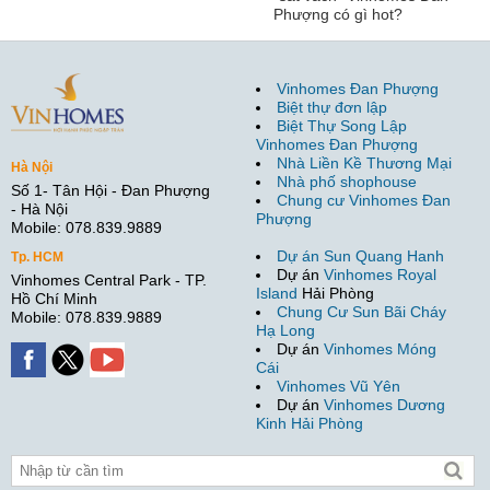
Phượng có gì hot?
Vinhomes Đan Phượng
Biệt thự đơn lập
Biệt Thự Song Lập
Vinhomes Đan Phượng
Nhà Liền Kề Thương Mại
Hà Nội
Nhà phố shophouse
Số 1- Tân Hội - Đan Phượng
Chung cư Vinhomes Đan
- Hà Nội
Phượng
Mobile: 078.839.9889
Dự án Sun Quang Hanh
Tp. HCM
Dự án
Vinhomes Royal
Vinhomes Central Park - TP.
Island
Hải Phòng
Hồ Chí Minh
Chung Cư Sun Bãi Cháy
Mobile: 078.839.9889
Hạ Long
Dự án
Vinhomes Móng
Cái
Vinhomes Vũ Yên
Dự án
Vinhomes Dương
Kinh Hải Phòng