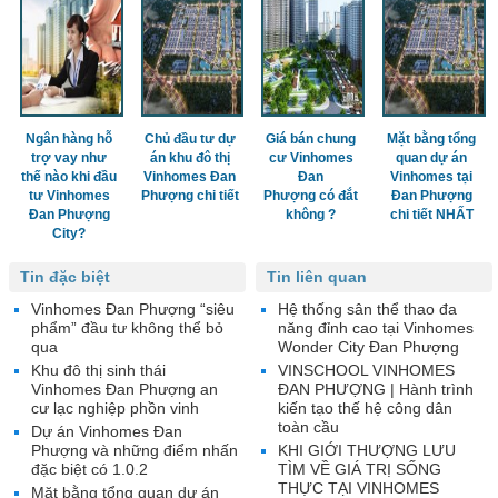
Ngân hàng hỗ
Chủ đầu tư dự
Giá bán chung
Mặt bằng tổng
trợ vay như
án khu đô thị
cư Vinhomes
quan dự án
thế nào khi đầu
Vinhomes Đan
Đan
Vinhomes tại
tư Vinhomes
Phượng chi tiết
Phượng có đắt
Đan Phượng
Đan Phượng
không ?
chi tiết NHẤT
City?
Tin đặc biệt
Tin liên quan
Vinhomes Đan Phượng “siêu
Hệ thống sân thể thao đa
phẩm” đầu tư không thể bỏ
năng đỉnh cao tại Vinhomes
qua
Wonder City Đan Phượng
Khu đô thị sinh thái
VINSCHOOL VINHOMES
Vinhomes Đan Phượng an
ĐAN PHƯỢNG | Hành trình
cư lạc nghiệp phồn vinh
kiến tạo thế hệ công dân
toàn cầu
Dự án Vinhomes Đan
Phượng và những điểm nhấn
KHI GIỚI THƯỢNG LƯU
đặc biệt có 1.0.2
TÌM VỀ GIÁ TRỊ SỐNG
THỰC TẠI VINHOMES
Mặt bằng tổng quan dự án