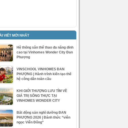
ÀI VIẾT MỚI NHẤT
Hệ thống sân thể thao đa năng đỉnh
cao tại Vinhomes Wonder City Đan
Phượng
VINSCHOOL VINHOMES ĐAN
PHƯỢNG | Hành trình kiến tạo thế
hệ công dân toàn cầu
KHI GIỚI THƯỢNG LƯU TÌM VỀ
GIÁ TRỊ SỐNG THỰC TẠI
VINHOMES WONDER CITY
Bất động sản nghĩ dưỡng ĐAN
PHƯỢNG 2026 | Đánh thức “viên
ngọc Viễn Đông”