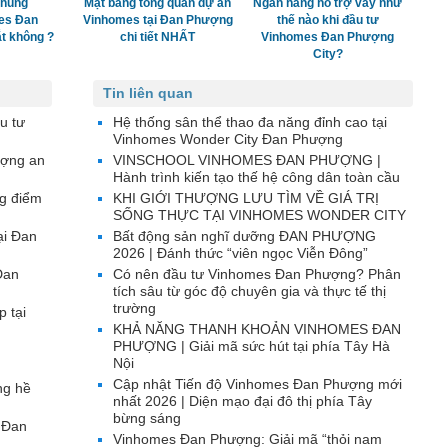
chung
Mặt bằng tổng quan dự án
Ngân hàng hỗ trợ vay như
es Đan
Vinhomes tại Đan Phượng
thế nào khi đầu tư
t không ?
chi tiết NHẤT
Vinhomes Đan Phượng
City?
Tin liên quan
u tư
Hệ thống sân thể thao đa năng đỉnh cao tại
Vinhomes Wonder City Đan Phượng
ượng an
VINSCHOOL VINHOMES ĐAN PHƯỢNG |
Hành trình kiến tạo thế hệ công dân toàn cầu
g điểm
KHI GIỚI THƯỢNG LƯU TÌM VỀ GIÁ TRỊ
SỐNG THỰC TẠI VINHOMES WONDER CITY
ại Đan
Bất động sản nghĩ dưỡng ĐAN PHƯỢNG
2026 | Đánh thức “viên ngọc Viễn Đông”
Đan
Có nên đầu tư Vinhomes Đan Phượng? Phân
tích sâu từ góc độ chuyên gia và thực tế thị
trường
p tại
KHẢ NĂNG THANH KHOẢN VINHOMES ĐAN
PHƯỢNG | Giải mã sức hút tại phía Tây Hà
Nội
Cập nhật Tiến độ Vinhomes Đan Phượng mới
ng hề
nhất 2026 | Diện mạo đại đô thị phía Tây
bừng sáng
 Đan
Vinhomes Đan Phượng: Giải mã “thỏi nam