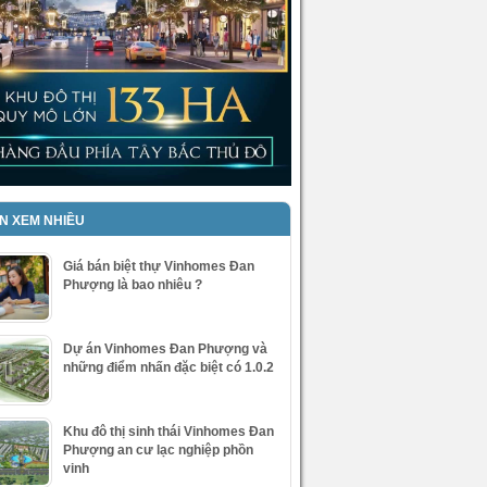
IN XEM NHIỀU
Giá bán biệt thự Vinhomes Đan
Phượng là bao nhiêu ?
Dự án Vinhomes Đan Phượng và
những điểm nhấn đặc biệt có 1.0.2
Khu đô thị sinh thái Vinhomes Đan
Phượng an cư lạc nghiệp phồn
vinh