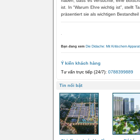
haben, dass es versuchte, eine Botscha
ist. In “Warum Ehre wichtig ist”, stel
präsentiert sie als wichtigen Bestandtei
.
Bạn đang xem
Die Didache: Mit Kritischem Appara
Ý kiến khách hàng
Tư vấn trực tiếp (24/7):
0788399889
Tin nổi bật