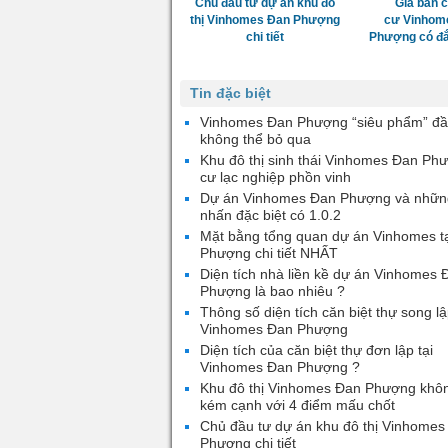
Chủ đầu tư dự án khu đô
Giá bán 
thị Vinhomes Đan Phượng
cư Vinhom
chi tiết
Phượng có đắ
Tin đặc biệt
Vinhomes Đan Phượng “siêu phẩm” đầ
không thể bỏ qua
Khu đô thị sinh thái Vinhomes Đan Ph
cư lạc nghiệp phồn vinh
Dự án Vinhomes Đan Phượng và nhữn
nhấn đặc biệt có 1.0.2
Mặt bằng tổng quan dự án Vinhomes t
Phượng chi tiết NHẤT
Diện tích nhà liền kề dự án Vinhomes 
Phượng là bao nhiêu ?
Thông số diện tích căn biệt thự song lậ
Vinhomes Đan Phượng
Diện tích của căn biệt thự đơn lập tại
Vinhomes Đan Phượng ?
Khu đô thị Vinhomes Đan Phượng khô
kém cạnh với 4 điểm mấu chốt
Chủ đầu tư dự án khu đô thị Vinhomes
Phượng chi tiết