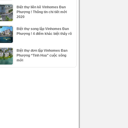
Biệt thự liền kề Vinhomes Đan
Phượng ! Thông tin chi tiết mới
2020
Biệt thự song lập Vinhomes Đan
Phượng ! 4 điểm khác biệt thấy rõ
Biệt thự đơn lập Vinhomes Đan
Phượng “Tinh Hoa” cuộc sống
mới