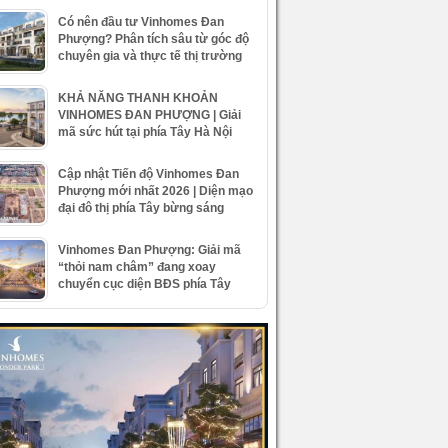
Có nên đầu tư Vinhomes Đan
Phượng? Phân tích sâu từ góc độ
chuyên gia và thực tế thị trường
KHẢ NĂNG THANH KHOẢN
VINHOMES ĐAN PHƯỢNG | Giải
mã sức hút tại phía Tây Hà Nội
Cập nhật Tiến độ Vinhomes Đan
Phượng mới nhất 2026 | Diện mạo
đại đô thị phía Tây bừng sáng
Vinhomes Đan Phượng: Giải mã
“thỏi nam châm” đang xoay
chuyển cục diện BĐS phía Tây