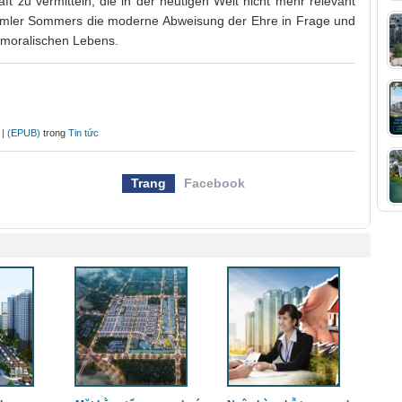
ft zu vermitteln, die in der heutigen Welt nicht mehr relevant
lt Tamler Sommers die moderne Abweisung der Ehre in Frage und
l moralischen Lebens.
t | (EPUB)
trong
Tin tức
Trang
Facebook