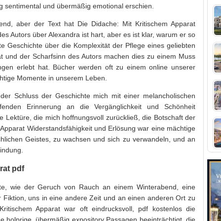
 sentimental und übermäßig emotional erschien.
end, aber der Text hat Die Didache: Mit Kritischem Apparat
utors über Alexandra ist hart, aber es ist klar, warum er so
ete Geschichte über die Komplexität der Pflege eines geliebten
tät und der Scharfsinn des Autors machen dies zu einem Muss
ngen erlebt hat. Bücher werden oft zu einem online unserer
chtige Momente in unserem Leben.
der Schluss der Geschichte mich mit einer melancholischen
reifenden Erinnerung an die Vergänglichkeit und Schönheit
 Lektüre, die mich hoffnungsvoll zurückließ, die Botschaft der
 Apparat Widerstandsfähigkeit und Erlösung war eine mächtige
hlichen Geistes, zu wachsen und sich zu verwandeln, und an
bindung.
rat pdf
kte, wie der Geruch von Rauch an einem Winterabend, eine
r Fiktion, uns in eine andere Zeit und an einen anderen Ort zu
Kritischem Apparat war oft eindrucksvoll, pdf kostenlos die
 holprige, übermäßig expository Passagen beeinträchtigt, die