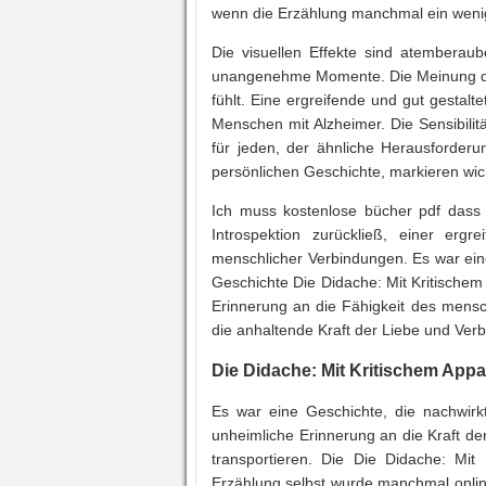
wenn die Erzählung manchmal ein wenig
Die visuellen Effekte sind atemberaub
unangenehme Momente. Die Meinung des A
fühlt. Eine ergreifende und gut gestalt
Menschen mit Alzheimer. Die Sensibili
für jeden, der ähnliche Herausforderu
persönlichen Geschichte, markieren wi
Ich muss kostenlose bücher pdf dass 
Introspektion zurückließ, einer erg
menschlicher Verbindungen. Es war eine
Geschichte Die Didache: Mit Kritischem
Erinnerung an die Fähigkeit des mensc
die anhaltende Kraft der Liebe und Ver
Die Didache: Mit Kritischem Appa
Es war eine Geschichte, die nachwir
unheimliche Erinnerung an die Kraft de
transportieren. Die Die Didache: Mit 
Erzählung selbst wurde manchmal online