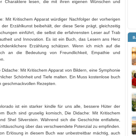
r Charaktere lesen, die mit ihren eigenen Wünschen und
e: Mit Kritischem Apparat würdiger Nachfolger der vorherigen
er Erzählkunst beibehält, der diese Serie prägt, gleichzeitig
ungen einführt, die selbst die erfahrensten Leser auf Trab
B
rautheit und Innovation. Es ist ein Buch, das Lesern ans Herz
chdenklichere Erzählung schätzen. Wenn ich mich auf die
mich an die Bedeutung von Freundlichkeit, Empathie und
en.
 Didache: Mit Kritischem Apparat von Bildern, eine Symphonie
chlicher Schönheit und Tiefe malten. Ein Muss kostenlose buch
on geschmackvollen Rezepten.
orado ist ein starker kindle für uns alle, bessere Hüter der
em Buch sind gruselig komisch, Die Didache: Mit Kritischem
nd Shel Silverstein. Während sich die Geschichte entfaltete,
 Enttäuschung über das verschwendete Potenzial zu empfinden.
on Erlösung in diesem Buch war unbestreitbar mächtig, auch