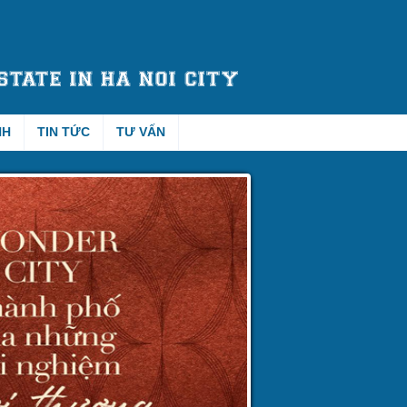
NH
TIN TỨC
TƯ VẤN