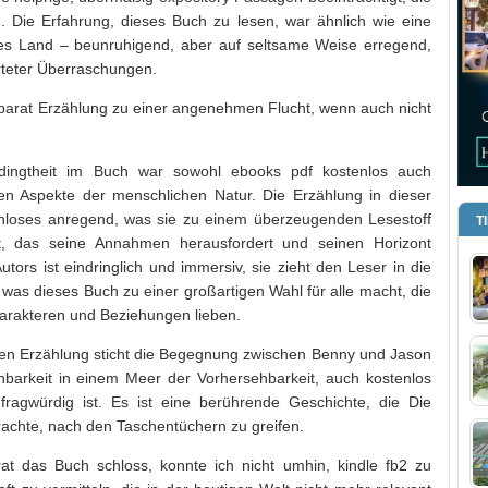
n. Die Erfahrung, dieses Buch zu lesen, war ähnlich wie eine
es Land – beunruhigend, aber auf seltsame Weise erregend,
rteter Überraschungen.
pparat Erzählung zu einer angenehmen Flucht, wenn auch nicht
dingtheit im Buch war sowohl ebooks pdf kostenlos auch
ren Aspekte der menschlichen Natur. Die Erzählung in dieser
enloses anregend, was sie zu einem überzeugenden Lesestoff
T
t, das seine Annahmen herausfordert und seinen Horizont
tors ist eindringlich und immersiv, sie zieht den Leser in die
, was dieses Buch zu einer großartigen Wahl für alle macht, die
arakteren und Beziehungen lieben.
ren Erzählung sticht die Begegnung zwischen Benny und Jason
barkeit in einem Meer der Vorhersehbarkeit, auch kostenlos
fragwürdig ist. Es ist eine berührende Geschichte, die Die
rachte, nach den Taschentüchern zu greifen.
at das Buch schloss, konnte ich nicht umhin, kindle fb2 zu