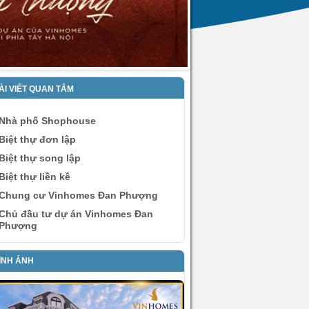
ÀI VIẾT QUAN TÂM
Nhà phố Shophouse
Biệt thự đơn lập
Biệt thự song lập
Biệt thự liền kề
Chung cư Vinhomes Đan Phượng
Chủ đầu tư dự án Vinhomes Đan
Phượng
ÌNH ẢNH