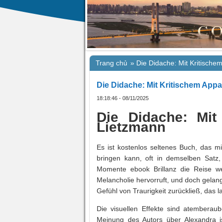
Trang chủ
»
Die Didache: Mit Kritische
Die Didache: Mit Kritischem Appa
18:18:46 - 08/11/2025
Die Didache: Mit
Lietzmann
Es ist kostenlos seltenes Buch, das 
bringen kann, oft in demselben Satz,
Momente ebook Brillanz die Reise wer
Melancholie hervorruft, und doch gelan
Gefühl von Traurigkeit zurückließ, das 
Die visuellen Effekte sind atembera
Meinung des Autors über Alexandra is