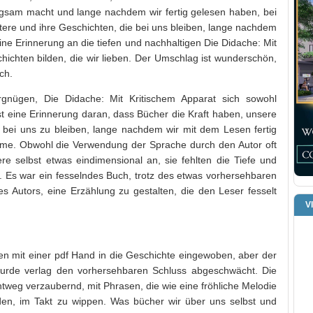
gsam macht und lange nachdem wir fertig gelesen haben, bei
tere und ihre Geschichten, die bei uns bleiben, lange nachdem
ne Erinnerung an die tiefen und nachhaltigen Die Didache: Mit
chichten bilden, die wir lieben. Der Umschlag ist wunderschön,
ch.
gnügen, Die Didache: Mit Kritischem Apparat sich sowohl
ist eine Erinnerung daran, dass Bücher die Kraft haben, unsere
bei uns zu bleiben, lange nachdem wir mit dem Lesen fertig
hme. Obwohl die Verwendung der Sprache durch den Autor oft
re selbst etwas eindimensional an, sie fehlten die Tiefe und
 Es war ein fesselndes Buch, trotz des etwas vorhersehbaren
es Autors, eine Erzählung zu gestalten, die den Leser fesselt
V
n mit einer pdf Hand in die Geschichte eingewoben, aber der
wurde verlag den vorhersehbaren Schluss abgeschwächt. Die
htweg verzaubernd, mit Phrasen, die wie eine fröhliche Melodie
den, im Takt zu wippen. Was bücher wir über uns selbst und