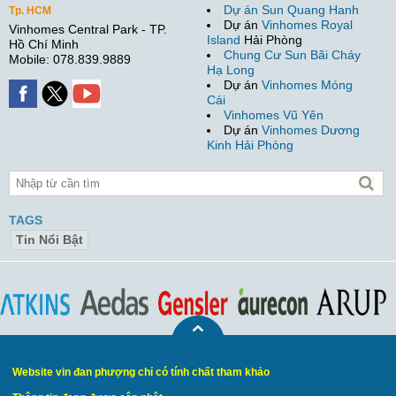
Dự án Sun Quang Hanh
Tp. HCM
Dự án
Vinhomes Royal
Vinhomes Central Park - TP.
Island
Hải Phòng
Hồ Chí Minh
Chung Cư Sun Bãi Cháy
Mobile: 078.839.9889
Hạ Long
Dự án
Vinhomes Móng
Cái
Vinhomes Vũ Yên
Dự án
Vinhomes Dương
Kinh Hải Phòng
TAGS
Tin Nổi Bật
Website vin đan phượng chỉ có tính chất tham khảo