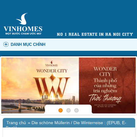
DANH MỤC CHÍNH
Trang chủ
»
Die schöne Müllerin / Die Winterreise : (EPUB, E-
Book)