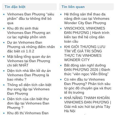
Tin đặc biệt
Tin liên quan
Vinhomes Đan Phượng “siêu
Hệ thống sân thể thao đa
phẩm” đầu tư không thể bỏ
năng đỉnh cao tại Vinhomes
qua
Wonder City Đan Phượng
Khu đô thị sinh thái
VINSCHOOL VINHOMES
Vinhomes Đan Phượng an
ĐAN PHƯỢNG | Hành trình
cư lạc nghiệp phồn vinh
kiến tạo thế hệ công dân
toàn cầu
Dự án Vinhomes Đan
Phượng và những điểm nhấn
KHI GIỚI THƯỢNG LƯU
đặc biệt có 1.0.2
TÌM VỀ GIÁ TRỊ SỐNG
THỰC TẠI VINHOMES
Mặt bằng tổng quan dự án
WONDER CITY
Vinhomes tại Đan Phượng
chi tiết NHẤT
Bất động sản nghĩ dưỡng
ĐAN PHƯỢNG 2026 | Đánh
Diện tích nhà liền kề dự án
thức “viên ngọc Viễn Đông”
Vinhomes Đan Phượng là
bao nhiêu ?
Có nên đầu tư Vinhomes
Đan Phượng? Phân tích sâu
Thông số diện tích căn biệt
từ góc độ chuyên gia và thực
thự song lập tại Vinhomes
tế thị trường
Đan Phượng
KHẢ NĂNG THANH KHOẢN
Diện tích của căn biệt thự
VINHOMES ĐAN PHƯỢNG |
đơn lập tại Vinhomes Đan
Giải mã sức hút tại phía Tây
Phượng ?
Hà Nội
Khu đô thị Vinhomes Đan