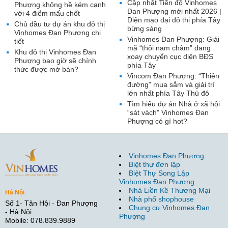
Cập nhật Tiến độ Vinhomes
Phượng không hề kém cạnh
Đan Phượng mới nhất 2026 |
với 4 điểm mấu chốt
Diện mạo đại đô thị phía Tây
Chủ đầu tư dự án khu đô thị
bừng sáng
Vinhomes Đan Phượng chi
Vinhomes Đan Phượng: Giải
tiết
mã “thỏi nam châm” đang
Khu đô thị Vinhomes Đan
xoay chuyển cục diện BĐS
Phượng bao giờ sẽ chính
phía Tây
thức được mở bán?
Vincom Đan Phượng: “Thiên
đường” mua sắm và giải trí
lớn nhất phía Tây Thủ đô
Tìm hiểu dự án Nhà ở xã hội
“sát vách” Vinhomes Đan
Phượng có gì hot?
Vinhomes Đan Phượng
Biệt thự đơn lập
Biệt Thự Song Lập
Vinhomes Đan Phượng
Nhà Liền Kề Thương Mại
Hà Nội
Nhà phố shophouse
Số 1- Tân Hội - Đan Phượng
Chung cư Vinhomes Đan
- Hà Nội
Phượng
Mobile: 078.839.9889