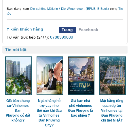
Bạn đang xem
Die schöne Müllerin / Die Winterreise : (EPUB, E-Book)
trong
Tin
tức
Ý kiến khách hàng
Trang
Facebook
Tư vấn trực tiếp (24/7):
0788399889
Tin nổi bật
Giá bán chung
Ngân hàng hỗ
Giá bán nhà
Mặt bằng tổng
cư Vinhomes
trợ vay như
phố vinhomes
quan dự án
Đan
thế nào khi đầu
Đan Phượng là
Vinhomes tại
Phượng có đắt
tư Vinhomes
bao nhiêu ?
Đan Phượng
không ?
Đan Phượng
chi tiết NHẤT
City?