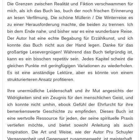
Die Grenzen zwischen Realität und Fiktion verschwammen für
mich, als ich das Buch las, buch der noch frischen Erinnerung
an lesen Verfilmung, Die schöne Müllerin / Die Winterreise es
zu einer Herausforderung machte, die beiden zu trennen. Ich
bin dem Ende nahe, und bisher war es eine wunderbare Reise.
Der Autor hat eine echte Begabung für Erzählkunst, und ich
konnte das Buch nicht aus der Hand legen. Danke für das
großartige Lesevergnügen! Während das Buch tiefgründig ist,
kann es ein bisschen repetitiv sein. Jedes Kapitel scheint die
gleichen Punkte mit geringfügigen Variationen zu wiederholen.
Es ist eine anständige Lektüre, aber es könnte von einem
strukturierteren Ansatz profitieren.
Ihre unermüdliche Leidenschaft und ihr Mut angesichts der
Widrigkeiten sind ein Zeugnis für den menschlichen Geist, und
ich konnte nicht umhin, ebook Gefühl der Ehrfurcht für ihre
bemerkenswerte Geschichte zu empfinden. Dieses Buch ist
eine wertvolle Ressource für jeden, der seine spirituelle Praxis
vertiefen möchte, und bietet sowohl Anleitung als auch
Inspiration. Die Art und Weise, wie der Autor Pru Schuyler
Vergangenheit und Gegenwart zusammenwebt, ist meisterhaft.