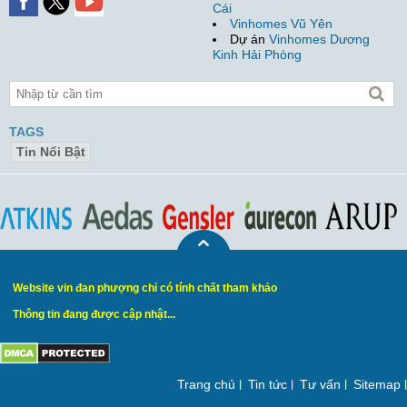
Cái
Vinhomes Vũ Yên
Dự án
Vinhomes Dương
Kinh Hải Phòng
TAGS
Tin Nổi Bật
Website vin đan phượng chỉ có tính chất tham khảo
Thông tin đang được cập nhật...
Trang chủ
Tin tức
Tư vấn
Sitemap