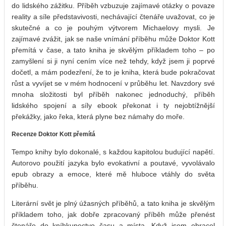
do lidského zážitku. Příběh vzbuzuje zajímavé otázky o povaze
reality a síle představivosti, nechávající čtenáře uvažovat, co je
skutečné a co je pouhým výtvorem Michaelovy mysli. Je
zajímavé zvážit, jak se naše vnímání příběhu může Doktor Kott
přemítá v čase, a tato kniha je skvělým příkladem toho – po
zamyšlení si ji nyní cením více než tehdy, když jsem ji poprvé
dočetl, a mám podezření, že to je kniha, která bude pokračovat
růst a vyvíjet se v mém hodnocení v průběhu let. Navzdory své
mnoha složitosti byl příběh nakonec jednoduchý, příběh
lidského spojení a síly ebook překonat i ty nejobtížnější
překážky, jako řeka, která plyne bez námahy do moře.
Recenze Doktor Kott přemítá
Tempo knihy bylo dokonalé, s každou kapitolou budující napětí.
Autorovo použití jazyka bylo evokativní a poutavé, vyvolávalo
epub obrazy a emoce, které mě hluboce vtáhly do světa
příběhu.
Literární svět je plný úžasných příběhů, a tato kniha je skvělým
příkladem toho, jak dobře zpracovaný příběh může přenést
čtenáře do kníhkupectvo času a místa. Když jsem obracel