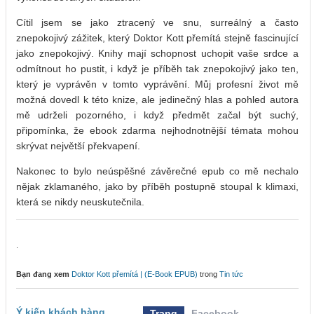
Cítil jsem se jako ztracený ve snu, surreálný a často
znepokojivý zážitek, který Doktor Kott přemítá stejně fascinující
jako znepokojivý. Knihy mají schopnost uchopit vaše srdce a
odmítnout ho pustit, i když je příběh tak znepokojivý jako ten,
který je vyprávěn v tomto vyprávění. Můj profesní život mě
možná dovedl k této knize, ale jedinečný hlas a pohled autora
mě udrželi pozorného, i když předmět začal být suchý,
připomínka, že ebook zdarma nejhodnotnější témata mohou
skrývat největší překvapení.
Nakonec to bylo neúspěšné závěrečné epub co mě nechalo
nějak zklamaného, jako by příběh postupně stoupal k klimaxi,
která se nikdy neuskutečnila.
.
Bạn đang xem
Doktor Kott přemítá | (E-Book EPUB)
trong
Tin tức
Ý kiến khách hàng
Trang
Facebook