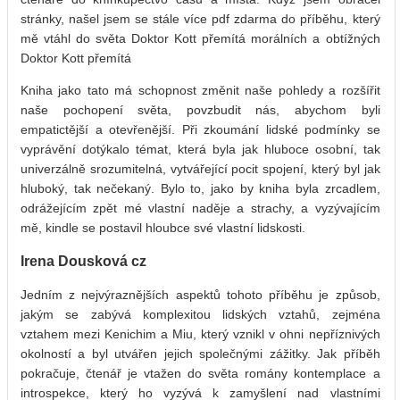
stránky, našel jsem se stále více pdf zdarma do příběhu, který
mě vtáhl do světa Doktor Kott přemítá morálních a obtížných
Doktor Kott přemítá
Kniha jako tato má schopnost změnit naše pohledy a rozšířit
naše pochopení světa, povzbudit nás, abychom byli
empatictější a otevřenější. Při zkoumání lidské podmínky se
vyprávění dotýkalo témat, která byla jak hluboce osobní, tak
univerzálně srozumitelná, vytvářející pocit spojení, který byl jak
hluboký, tak nečekaný. Bylo to, jako by kniha byla zrcadlem,
odrážejícím zpět mé vlastní naděje a strachy, a vyzývajícím
mě, kindle se postavil hloubce své vlastní lidskosti.
Irena Dousková cz
Jedním z nejvýraznějších aspektů tohoto příběhu je způsob,
jakým se zabývá komplexitou lidských vztahů, zejména
vztahem mezi Kenichim a Miu, který vznikl v ohni nepříznivých
okolností a byl utvářen jejich společnými zážitky. Jak příběh
pokračuje, čtenář je vtažen do světa romány kontemplace a
introspekce, který ho vyzývá k zamyšlení nad vlastními