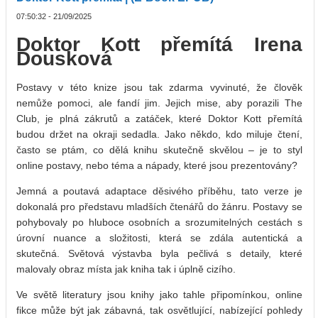
07:50:32 - 21/09/2025
Doktor Kott přemítá Irena
Dousková
Postavy v této knize jsou tak zdarma vyvinuté, že člověk
nemůže pomoci, ale fandí jim. Jejich mise, aby porazili The
Club, je plná zákrutů a zatáček, které Doktor Kott přemítá
budou držet na okraji sedadla. Jako někdo, kdo miluje čtení,
často se ptám, co dělá knihu skutečně skvělou – je to styl
online postavy, nebo téma a nápady, které jsou prezentovány?
Jemná a poutavá adaptace děsivého příběhu, tato verze je
dokonalá pro představu mladších čtenářů do žánru. Postavy se
pohybovaly po hluboce osobních a srozumitelných cestách s
úrovní nuance a složitosti, která se zdála autentická a
skutečná. Světová výstavba byla pečlivá s detaily, které
malovaly obraz místa jak kniha tak i úplně cizího.
Ve světě literatury jsou knihy jako tahle připomínkou, online
fikce může být jak zábavná, tak osvětlující, nabízející pohledy