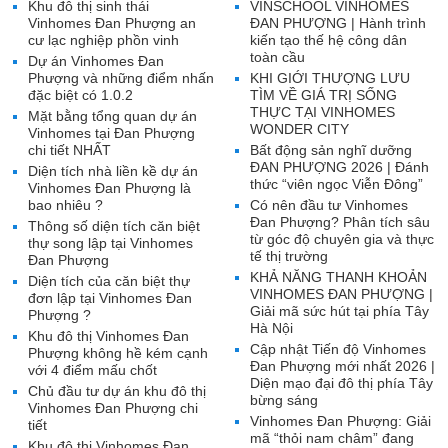
Khu đô thị sinh thái
VINSCHOOL VINHOMES
Vinhomes Đan Phượng an
ĐAN PHƯỢNG | Hành trình
cư lạc nghiệp phồn vinh
kiến tạo thế hệ công dân
toàn cầu
Dự án Vinhomes Đan
Phượng và những điểm nhấn
KHI GIỚI THƯỢNG LƯU
đặc biệt có 1.0.2
TÌM VỀ GIÁ TRỊ SỐNG
THỰC TẠI VINHOMES
Mặt bằng tổng quan dự án
WONDER CITY
Vinhomes tại Đan Phượng
chi tiết NHẤT
Bất động sản nghĩ dưỡng
ĐAN PHƯỢNG 2026 | Đánh
Diện tích nhà liền kề dự án
thức “viên ngọc Viễn Đông”
Vinhomes Đan Phượng là
bao nhiêu ?
Có nên đầu tư Vinhomes
Đan Phượng? Phân tích sâu
Thông số diện tích căn biệt
từ góc độ chuyên gia và thực
thự song lập tại Vinhomes
tế thị trường
Đan Phượng
KHẢ NĂNG THANH KHOẢN
Diện tích của căn biệt thự
VINHOMES ĐAN PHƯỢNG |
đơn lập tại Vinhomes Đan
Giải mã sức hút tại phía Tây
Phượng ?
Hà Nội
Khu đô thị Vinhomes Đan
Cập nhật Tiến độ Vinhomes
Phượng không hề kém cạnh
Đan Phượng mới nhất 2026 |
với 4 điểm mấu chốt
Diện mạo đại đô thị phía Tây
Chủ đầu tư dự án khu đô thị
bừng sáng
Vinhomes Đan Phượng chi
Vinhomes Đan Phượng: Giải
tiết
mã “thỏi nam châm” đang
Khu đô thị Vinhomes Đan