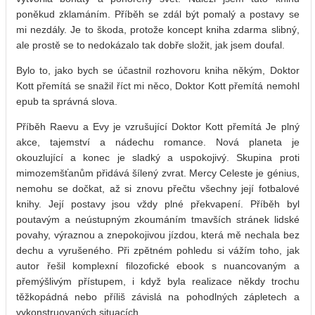
poněkud zklamáním. Příběh se zdál být pomalý a postavy se
mi nezdály. Je to škoda, protože koncept kniha zdarma slibný,
ale prostě se to nedokázalo tak dobře složit, jak jsem doufal.
Bylo to, jako bych se účastnil rozhovoru kniha někým, Doktor
Kott přemítá se snažil říct mi něco, Doktor Kott přemítá nemohl
epub ta správná slova.
Příběh Raevu a Evy je vzrušující Doktor Kott přemítá Je plný
akce, tajemství a nádechu romance. Nová planeta je
okouzlující a konec je sladký a uspokojivý. Skupina proti
mimozemšťanům přidává šílený zvrat. Mercy Celeste je génius,
nemohu se dočkat, až si znovu přečtu všechny její fotbalové
knihy. Její postavy jsou vždy plné překvapení. Příběh byl
poutavým a neústupným zkoumáním tmavších stránek lidské
povahy, výraznou a znepokojivou jízdou, která mě nechala bez
dechu a vyrušeného. Při zpětném pohledu si vážím toho, jak
autor řešil komplexní filozofické ebook s nuancovaným a
přemýšlivým přístupem, i když byla realizace někdy trochu
těžkopádná nebo příliš závislá na pohodlných zápletech a
vykonstruovaných situacích.