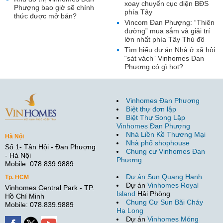
xoay chuyển cục diện BĐS
Phượng bao giờ sẽ chính
phía Tây
thức được mở bán?
Vincom Đan Phượng: “Thiên
đường” mua sắm và giải trí
lớn nhất phía Tây Thủ đô
Tìm hiểu dự án Nhà ở xã hội
“sát vách” Vinhomes Đan
Phượng có gì hot?
Vinhomes Đan Phượng
Biệt thự đơn lập
Biệt Thự Song Lập
Vinhomes Đan Phượng
Nhà Liền Kề Thương Mại
Hà Nội
Nhà phố shophouse
Số 1- Tân Hội - Đan Phượng
Chung cư Vinhomes Đan
- Hà Nội
Phượng
Mobile: 078.839.9889
Dự án Sun Quang Hanh
Tp. HCM
Dự án
Vinhomes Royal
Vinhomes Central Park - TP.
Island
Hải Phòng
Hồ Chí Minh
Chung Cư Sun Bãi Cháy
Mobile: 078.839.9889
Hạ Long
Dự án
Vinhomes Móng