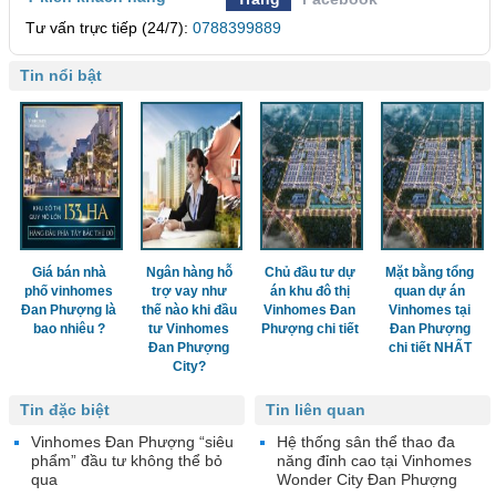
Tư vấn trực tiếp (24/7):
0788399889
Tin nổi bật
Giá bán nhà
Ngân hàng hỗ
Chủ đầu tư dự
Mặt bằng tổng
phố vinhomes
trợ vay như
án khu đô thị
quan dự án
Đan Phượng là
thế nào khi đầu
Vinhomes Đan
Vinhomes tại
bao nhiêu ?
tư Vinhomes
Phượng chi tiết
Đan Phượng
Đan Phượng
chi tiết NHẤT
City?
Tin đặc biệt
Tin liên quan
Vinhomes Đan Phượng “siêu
Hệ thống sân thể thao đa
phẩm” đầu tư không thể bỏ
năng đỉnh cao tại Vinhomes
qua
Wonder City Đan Phượng