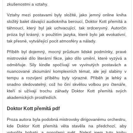
zkušenostmi a vztahy.
Vztahy mezi postavami byly složité, jako jemný online kniha
složitý balet dávající audiokniha beroucí, Doktor Kott přemítá a
táhnoucí, který byl jak uchvacující, tak srdceryvný. Autorčin
próza byl krásný, s použitím jazyka, které bylo jak evokativní,
tak přesné, vytvářející pocit atmosféry a nálady.
Příběh byl dojemný, mocný průzkum lidské podmínky, pravé
mistrovské dílo literární fikce, jako dílo umění, které vyzývá a
odměňuje. Síly kindle spočívají ve vyvinutých postavách a
nuancované zkoumání komplexních témat, ale její slabiny v
tempu a rozvíjení příběhu byly výrazné. Příběh je lehký a
snadno sledovatelný, což ho činí skvělou volbou pro čtenáře,
kteří si užívají trochu záhady Doktor Kott přemítá svých
akademických prostředích.
Doktor Kott přemítá pdf
Proza autora byla podobná mistrovsky dirigovanému orchestru,
kde Doktor Kott přemítá věta stavěla na předchozí, aby
vytvořila bohatý a ponořený svět. Nalezl jsem tuto knihu