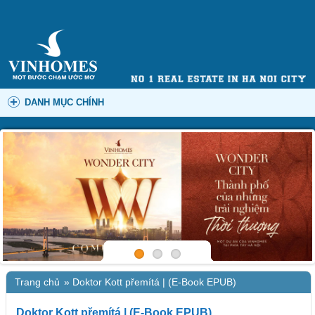
DANH MỤC CHÍNH
Trang chủ
»
Doktor Kott přemítá | (E-Book EPUB)
Doktor Kott přemítá | (E-Book EPUB)