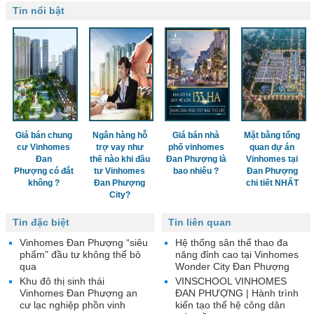
Tin nổi bật
Giá bán chung
Ngân hàng hỗ
Giá bán nhà
Mặt bằng tổng
cư Vinhomes
trợ vay như
phố vinhomes
quan dự án
Đan
thế nào khi đầu
Đan Phượng là
Vinhomes tại
Phượng có đắt
tư Vinhomes
bao nhiêu ?
Đan Phượng
không ?
Đan Phượng
chi tiết NHẤT
City?
Tin đặc biệt
Tin liên quan
Vinhomes Đan Phượng “siêu
Hệ thống sân thể thao đa
phẩm” đầu tư không thể bỏ
năng đỉnh cao tại Vinhomes
qua
Wonder City Đan Phượng
Khu đô thị sinh thái
VINSCHOOL VINHOMES
Vinhomes Đan Phượng an
ĐAN PHƯỢNG | Hành trình
cư lạc nghiệp phồn vinh
kiến tạo thế hệ công dân