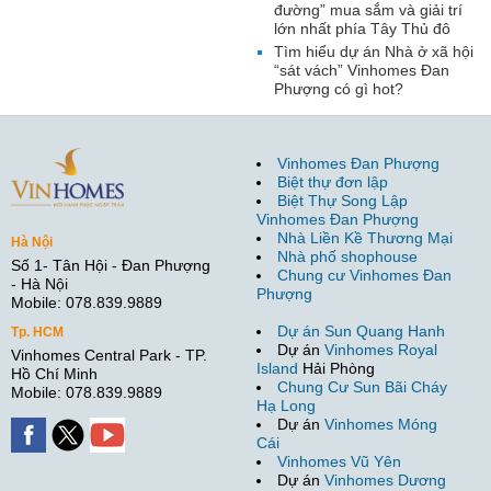
đường” mua sắm và giải trí
lớn nhất phía Tây Thủ đô
Tìm hiểu dự án Nhà ở xã hội
“sát vách” Vinhomes Đan
Phượng có gì hot?
Vinhomes Đan Phượng
Biệt thự đơn lập
Biệt Thự Song Lập
Vinhomes Đan Phượng
Nhà Liền Kề Thương Mại
Hà Nội
Nhà phố shophouse
Số 1- Tân Hội - Đan Phượng
Chung cư Vinhomes Đan
- Hà Nội
Phượng
Mobile: 078.839.9889
Dự án Sun Quang Hanh
Tp. HCM
Dự án
Vinhomes Royal
Vinhomes Central Park - TP.
Island
Hải Phòng
Hồ Chí Minh
Chung Cư Sun Bãi Cháy
Mobile: 078.839.9889
Hạ Long
Dự án
Vinhomes Móng
Cái
Vinhomes Vũ Yên
Dự án
Vinhomes Dương