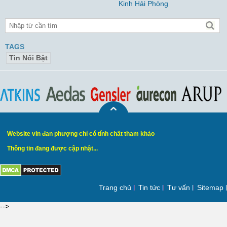
Kinh Hải Phòng
TAGS
Tin Nổi Bật
Website vin đan phượng chỉ có tính chất tham khảo
Thông tin đang được cập nhật...
Trang chủ
Tin tức
Tư vấn
Sitemap
-->