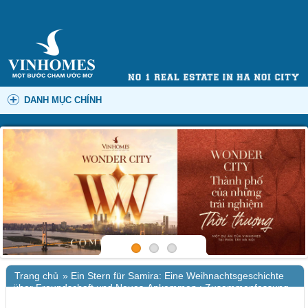
DANH MỤC CHÍNH
Trang chủ
»
Ein Stern für Samira: Eine Weihnachtsgeschichte
über Freundschaft und Neues-Ankommen : Zusammenfassung
PDF