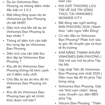
toàn cầu
Dự án Vinhomes Đan
Phượng và những điểm nhấn
KHI GIỚI THƯỢNG LƯU
đặc biệt có 1.0.2
TÌM VỀ GIÁ TRỊ SỐNG
THỰC TẠI VINHOMES
Mặt bằng tổng quan dự án
WONDER CITY
Vinhomes tại Đan Phượng
chi tiết NHẤT
Bất động sản nghĩ dưỡng
ĐAN PHƯỢNG 2026 | Đánh
Diện tích nhà liền kề dự án
thức “viên ngọc Viễn Đông”
Vinhomes Đan Phượng là
bao nhiêu ?
Có nên đầu tư Vinhomes
Đan Phượng? Phân tích sâu
Thông số diện tích căn biệt
từ góc độ chuyên gia và thực
thự song lập tại Vinhomes
tế thị trường
Đan Phượng
KHẢ NĂNG THANH KHOẢN
Diện tích của căn biệt thự
VINHOMES ĐAN PHƯỢNG |
đơn lập tại Vinhomes Đan
Giải mã sức hút tại phía Tây
Phượng ?
Hà Nội
Khu đô thị Vinhomes Đan
Cập nhật Tiến độ Vinhomes
Phượng không hề kém cạnh
Đan Phượng mới nhất 2026 |
với 4 điểm mấu chốt
Diện mạo đại đô thị phía Tây
Chủ đầu tư dự án khu đô thị
bừng sáng
Vinhomes Đan Phượng chi
Vinhomes Đan Phượng: Giải
tiết
mã “thỏi nam châm” đang
Khu đô thị Vinhomes Đan
xoay chuyển cục diện BĐS
Phượng bao giờ sẽ chính
phía Tây
thức được mở bán?
Vincom Đan Phượng: “Thiên