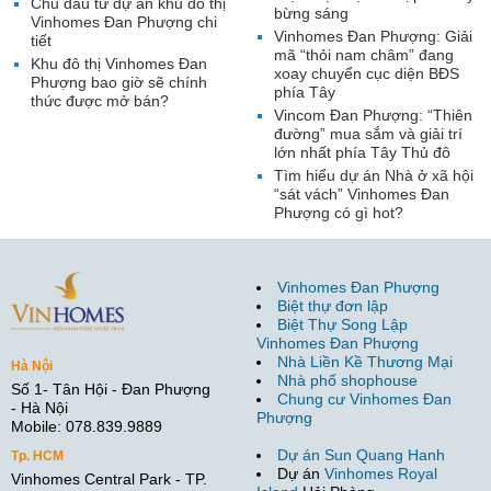
Chủ đầu tư dự án khu đô thị
bừng sáng
Vinhomes Đan Phượng chi
Vinhomes Đan Phượng: Giải
tiết
mã “thỏi nam châm” đang
Khu đô thị Vinhomes Đan
xoay chuyển cục diện BĐS
Phượng bao giờ sẽ chính
phía Tây
thức được mở bán?
Vincom Đan Phượng: “Thiên
đường” mua sắm và giải trí
lớn nhất phía Tây Thủ đô
Tìm hiểu dự án Nhà ở xã hội
“sát vách” Vinhomes Đan
Phượng có gì hot?
Vinhomes Đan Phượng
Biệt thự đơn lập
Biệt Thự Song Lập
Vinhomes Đan Phượng
Nhà Liền Kề Thương Mại
Hà Nội
Nhà phố shophouse
Số 1- Tân Hội - Đan Phượng
Chung cư Vinhomes Đan
- Hà Nội
Phượng
Mobile: 078.839.9889
Dự án Sun Quang Hanh
Tp. HCM
Dự án
Vinhomes Royal
Vinhomes Central Park - TP.