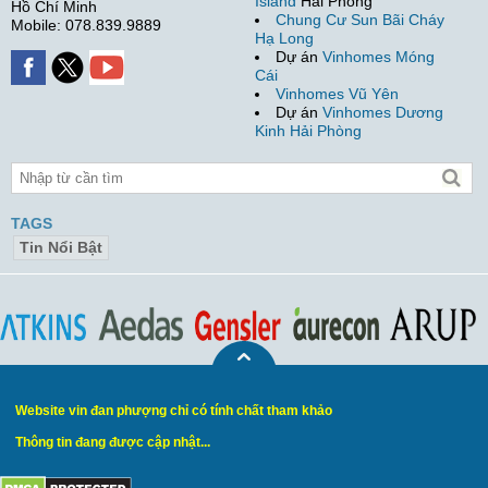
Island
Hải Phòng
Hồ Chí Minh
Chung Cư Sun Bãi Cháy
Mobile: 078.839.9889
Hạ Long
Dự án
Vinhomes Móng
Cái
Vinhomes Vũ Yên
Dự án
Vinhomes Dương
Kinh Hải Phòng
TAGS
Tin Nổi Bật
Website vin đan phượng chỉ có tính chất tham khảo
Thông tin đang được cập nhật...