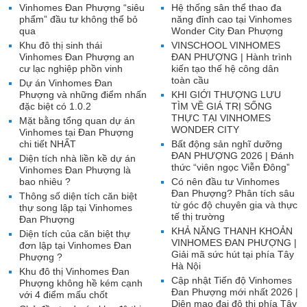
Vinhomes Đan Phượng “siêu
Hệ thống sân thể thao đa
phẩm” đầu tư không thể bỏ
năng đỉnh cao tại Vinhomes
qua
Wonder City Đan Phượng
Khu đô thị sinh thái
VINSCHOOL VINHOMES
Vinhomes Đan Phượng an
ĐAN PHƯỢNG | Hành trình
cư lạc nghiệp phồn vinh
kiến tạo thế hệ công dân
toàn cầu
Dự án Vinhomes Đan
Phượng và những điểm nhấn
KHI GIỚI THƯỢNG LƯU
đặc biệt có 1.0.2
TÌM VỀ GIÁ TRỊ SỐNG
THỰC TẠI VINHOMES
Mặt bằng tổng quan dự án
WONDER CITY
Vinhomes tại Đan Phượng
chi tiết NHẤT
Bất động sản nghĩ dưỡng
ĐAN PHƯỢNG 2026 | Đánh
Diện tích nhà liền kề dự án
thức “viên ngọc Viễn Đông”
Vinhomes Đan Phượng là
bao nhiêu ?
Có nên đầu tư Vinhomes
Đan Phượng? Phân tích sâu
Thông số diện tích căn biệt
từ góc độ chuyên gia và thực
thự song lập tại Vinhomes
tế thị trường
Đan Phượng
KHẢ NĂNG THANH KHOẢN
Diện tích của căn biệt thự
VINHOMES ĐAN PHƯỢNG |
đơn lập tại Vinhomes Đan
Giải mã sức hút tại phía Tây
Phượng ?
Hà Nội
Khu đô thị Vinhomes Đan
Cập nhật Tiến độ Vinhomes
Phượng không hề kém cạnh
Đan Phượng mới nhất 2026 |
với 4 điểm mấu chốt
Diện mạo đại đô thị phía Tây