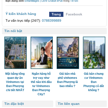
Bạn đang xem
Enfantillages | Livre Gratuit ePub
trong
Tin tức
Ý kiến khách hàng
Trang
Facebook
Tư vấn trực tiếp (24/7):
0788399889
Tin nổi bật
Mặt bằng tổng
Ngân hàng hỗ
Giá bán nhà
Giá bán chung
quan dự án
trợ vay như
phố vinhomes
cư Vinhomes
Vinhomes tại
thế nào khi đầu
Đan Phượng là
Đan
Đan Phượng
tư Vinhomes
bao nhiêu ?
Phượng có đắt
chi tiết NHẤT
Đan Phượng
không ?
City?
Tin đặc biệt
Tin liên quan