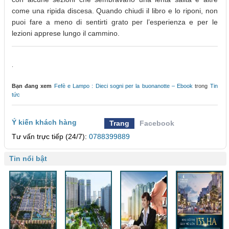
come una ripida discesa. Quando chiudi il libro e lo riponi, non
puoi fare a meno di sentirti grato per l’esperienza e per le
lezioni apprese lungo il cammino.
.
Bạn đang xem
Fefè e Lampo : Dieci sogni per la buonanotte – Ebook
trong
Tin
tức
Ý kiến khách hàng
Trang
Facebook
Tư vấn trực tiếp (24/7):
0788399889
Tin nổi bật