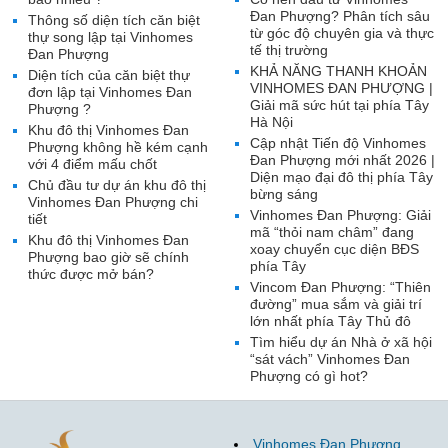
Đan Phượng? Phân tích sâu
Thông số diện tích căn biệt
từ góc độ chuyên gia và thực
thự song lập tại Vinhomes
tế thị trường
Đan Phượng
KHẢ NĂNG THANH KHOẢN
Diện tích của căn biệt thự
VINHOMES ĐAN PHƯỢNG |
đơn lập tại Vinhomes Đan
Giải mã sức hút tại phía Tây
Phượng ?
Hà Nội
Khu đô thị Vinhomes Đan
Cập nhật Tiến độ Vinhomes
Phượng không hề kém cạnh
Đan Phượng mới nhất 2026 |
với 4 điểm mấu chốt
Diện mạo đại đô thị phía Tây
Chủ đầu tư dự án khu đô thị
bừng sáng
Vinhomes Đan Phượng chi
Vinhomes Đan Phượng: Giải
tiết
mã “thỏi nam châm” đang
Khu đô thị Vinhomes Đan
xoay chuyển cục diện BĐS
Phượng bao giờ sẽ chính
phía Tây
thức được mở bán?
Vincom Đan Phượng: “Thiên
đường” mua sắm và giải trí
lớn nhất phía Tây Thủ đô
Tìm hiểu dự án Nhà ở xã hội
“sát vách” Vinhomes Đan
Phượng có gì hot?
Vinhomes Đan Phượng