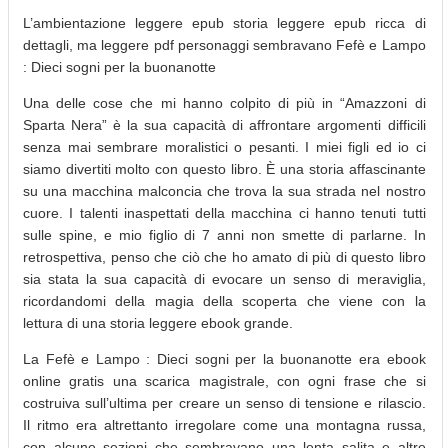
L’ambientazione leggere epub storia leggere epub ricca di
dettagli, ma leggere pdf personaggi sembravano Fefè e Lampo
: Dieci sogni per la buonanotte
Una delle cose che mi hanno colpito di più in “Amazzoni di
Sparta Nera” è la sua capacità di affrontare argomenti difficili
senza mai sembrare moralistici o pesanti. I miei figli ed io ci
siamo divertiti molto con questo libro. È una storia affascinante
su una macchina malconcia che trova la sua strada nel nostro
cuore. I talenti inaspettati della macchina ci hanno tenuti tutti
sulle spine, e mio figlio di 7 anni non smette di parlarne. In
retrospettiva, penso che ciò che ho amato di più di questo libro
sia stata la sua capacità di evocare un senso di meraviglia,
ricordandomi della magia della scoperta che viene con la
lettura di una storia leggere ebook grande.
La Fefè e Lampo : Dieci sogni per la buonanotte era ebook
online gratis una scarica magistrale, con ogni frase che si
costruiva sull’ultima per creare un senso di tensione e rilascio.
Il ritmo era altrettanto irregolare come una montagna russa,
con alcune sezioni che sembravano una lenta salita e altre