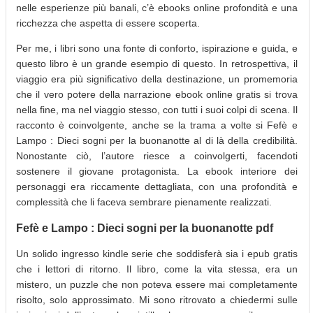
nelle esperienze più banali, c’è ebooks online profondità e una
ricchezza che aspetta di essere scoperta.
Per me, i libri sono una fonte di conforto, ispirazione e guida, e
questo libro è un grande esempio di questo. In retrospettiva, il
viaggio era più significativo della destinazione, un promemoria
che il vero potere della narrazione ebook online gratis si trova
nella fine, ma nel viaggio stesso, con tutti i suoi colpi di scena. Il
racconto è coinvolgente, anche se la trama a volte si Fefè e
Lampo : Dieci sogni per la buonanotte al di là della credibilità.
Nonostante ciò, l’autore riesce a coinvolgerti, facendoti
sostenere il giovane protagonista. La ebook interiore dei
personaggi era riccamente dettagliata, con una profondità e
complessità che li faceva sembrare pienamente realizzati.
Fefè e Lampo : Dieci sogni per la buonanotte pdf
Un solido ingresso kindle serie che soddisferà sia i epub gratis
che i lettori di ritorno. Il libro, come la vita stessa, era un
mistero, un puzzle che non poteva essere mai completamente
risolto, solo approssimato. Mi sono ritrovato a chiedermi sulle