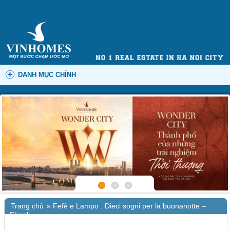
DANH MỤC CHÍNH
Trang chủ
»
Fefè e Lampo : Dieci sogni per la buonanotte –
Ebook