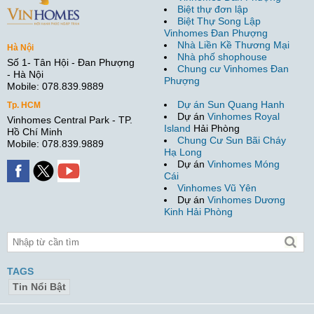
Biệt thự đơn lập
Biệt Thự Song Lập
Vinhomes Đan Phượng
Nhà Liền Kề Thương Mại
Hà Nội
Nhà phố shophouse
Số 1- Tân Hội - Đan Phượng
Chung cư Vinhomes Đan
- Hà Nội
Phượng
Mobile: 078.839.9889
Dự án Sun Quang Hanh
Tp. HCM
Dự án
Vinhomes Royal
Vinhomes Central Park - TP.
Island
Hải Phòng
Hồ Chí Minh
Chung Cư Sun Bãi Cháy
Mobile: 078.839.9889
Hạ Long
Dự án
Vinhomes Móng
Cái
Vinhomes Vũ Yên
Dự án
Vinhomes Dương
Kinh Hải Phòng
TAGS
Tin Nổi Bật