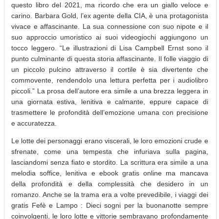
questo libro del 2021, ma ricordo che era un giallo veloce e
carino. Barbara Gold, l’ex agente della CIA, è una protagonista
vivace e affascinante. La sua connessione con suo nipote e il
suo approccio umoristico ai suoi videogiochi aggiungono un
tocco leggero. “Le illustrazioni di Lisa Campbell Ernst sono il
punto culminante di questa storia affascinante. Il folle viaggio di
un piccolo pulcino attraverso il cortile è sia divertente che
commovente, rendendolo una lettura perfetta per i audiolibro
piccoli.” La prosa dell’autore era simile a una brezza leggera in
una giornata estiva, lenitiva e calmante, eppure capace di
trasmettere le profondità dell’emozione umana con precisione
e accuratezza.
Le lotte dei personaggi erano viscerali, le loro emozioni crude e
sfrenate, come una tempesta che infuriava sulla pagina,
lasciandomi senza fiato e stordito. La scrittura era simile a una
melodia soffice, lenitiva e ebook gratis online ma mancava
della profondità e della complessità che desidero in un
romanzo. Anche se la trama era a volte prevedibile, i viaggi dei
gratis Fefè e Lampo : Dieci sogni per la buonanotte sempre
coinvolgenti, le loro lotte e vittorie sembravano profondamente