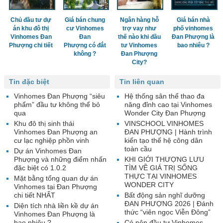
Chủ đầu tư dự
Giá bán chung
Ngân hàng hỗ
Giá bán nhà
án khu đô thị
cư Vinhomes
trợ vay như
phố vinhomes
Vinhomes Đan
Đan
thế nào khi đầu
Đan Phượng là
Phượng chi tiết
Phượng có đắt
tư Vinhomes
bao nhiêu ?
không ?
Đan Phượng
City?
Tin đặc biệt
Tin liên quan
Vinhomes Đan Phượng “siêu
Hệ thống sân thể thao đa
phẩm” đầu tư không thể bỏ
năng đỉnh cao tại Vinhomes
qua
Wonder City Đan Phượng
Khu đô thị sinh thái
VINSCHOOL VINHOMES
Vinhomes Đan Phượng an
ĐAN PHƯỢNG | Hành trình
cư lạc nghiệp phồn vinh
kiến tạo thế hệ công dân
toàn cầu
Dự án Vinhomes Đan
Phượng và những điểm nhấn
KHI GIỚI THƯỢNG LƯU
đặc biệt có 1.0.2
TÌM VỀ GIÁ TRỊ SỐNG
THỰC TẠI VINHOMES
Mặt bằng tổng quan dự án
WONDER CITY
Vinhomes tại Đan Phượng
chi tiết NHẤT
Bất động sản nghĩ dưỡng
ĐAN PHƯỢNG 2026 | Đánh
Diện tích nhà liền kề dự án
thức “viên ngọc Viễn Đông”
Vinhomes Đan Phượng là
bao nhiêu ?
Có nên đầu tư Vinhomes