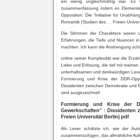
ein wenig ungleichmäßig war. Es w
zusammenfassung indem es Elemente 
Opposition: Die “Initiative für Unabh
Romantik (Studien des … Freien Univers
Die Stimmen der Charaktere waren un
Erfahrungen, die Tiefe und Nuancen in 
machten. Ich kann die Anstrengung schät
online seiner Komplexität war die Erzä
Liebe und Erlösung, die tief mit meine
unterhaltsamen und denkwürdigen Lesee
Formierung und Krise der DDR-Opposi
Dissidenten zwischen Demokratie und R
sind ausgezeichnet!
Formierung und Krise der DDR
Gewerkschaften” : Dissidenten 
Freien Universität Berlin) pdf
Als Leser schätzte ich, wie der Aut
zusammenzufügen, das allmähliche Aufd