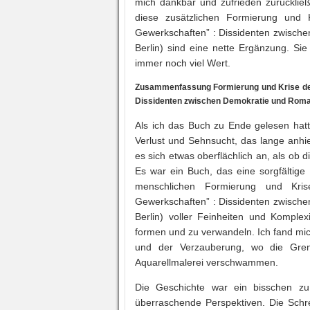
mich dankbar und zufrieden zurücklie
diese zusätzlichen Formierung und K
Gewerkschaften” : Dissidenten zwische
Berlin) sind eine nette Ergänzung. Si
immer noch viel Wert.
Zusammenfassung Formierung und Krise der 
Dissidenten zwischen Demokratie und Romant
Als ich das Buch zu Ende gelesen hatt
Verlust und Sehnsucht, das lange anhi
es sich etwas oberflächlich an, als ob
Es war ein Buch, das eine sorgfältige
menschlichen Formierung und Krise
Gewerkschaften” : Dissidenten zwische
Berlin) voller Feinheiten und Komplex
formen und zu verwandeln. Ich fand mic
und der Verzauberung, wo die Gren
Aquarellmalerei verschwammen.
Die Geschichte war ein bisschen zu
überraschende Perspektiven. Die Schr