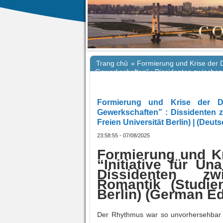
Trang chủ
»
Formierung und Krise der D
Gewerkschaften” : Dissidenten zwischen
Berlin) | (Deutsch)
Formierung und Krise der DDR
Gewerkschaften” : Dissidenten 
Freien Universität Berlin) | (Deuts
23:58:55 - 07/08/2025
Formierung und Kr
“Initiative für U
Dissidenten z
Romantik (Studie
Berlin) (German Ed
Der Rhythmus war so unvorhersehbar 