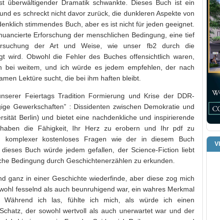
st überwältigender Dramatik schwankte. Dieses Buch ist ein
 und es schreckt nicht davor zurück, die dunkleren Aspekte von
enklich stimmendes Buch, aber es ist nicht für jeden geeignet.
uancierte Erforschung der menschlichen Bedingung, eine tief
rsuchung der Art und Weise, wie unser fb2 durch die
ägt wird. Obwohl die Fehler des Buches offensichtlich waren,
 bei weitem, und ich würde es jedem empfehlen, der nach
men Lektüre sucht, die bei ihm haften bleibt.
 unserer Feiertags Tradition Formierung und Krise der DDR-
ängige Gewerkschaften” : Dissidenten zwischen Demokratie und
ität Berlin) und bietet eine nachdenkliche und inspirierende
haben die Fähigkeit, Ihr Herz zu erobern und Ihr pdf zu
ch komplexer kostenloses Fragen wie der in diesem Buch
V
, dieses Buch würde jedem gefallen, der Science-Fiction liebt
hliche Bedingung durch Geschichtenerzählen zu erkunden.
 und ganz in einer Geschichte wiederfinde, aber diese zog mich
 sowohl fesselnd als auch beunruhigend war, ein wahres Merkmal
. Während ich las, fühlte ich mich, als würde ich einen
chatz, der sowohl wertvoll als auch unerwartet war und der