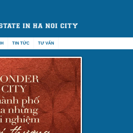
NH
TIN TỨC
TƯ VẤN