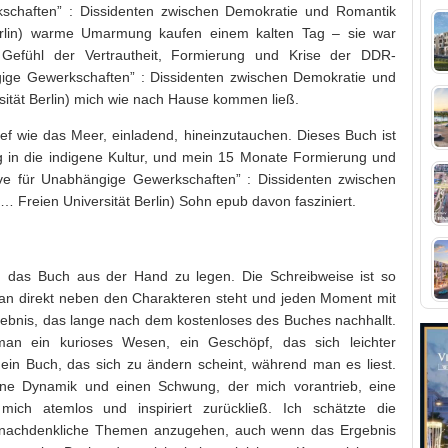
rkschaften” : Dissidenten zwischen Demokratie und Romantik
erlin) warme Umarmung kaufen einem kalten Tag – sie war
 Gefühl der Vertrautheit, Formierung und Krise der DDR-
ängige Gewerkschaften” : Dissidenten zwischen Demokratie und
ität Berlin) mich wie nach Hause kommen ließ.
f wie das Meer, einladend, hineinzutauchen. Dieses Buch ist
ng in die indigene Kultur, und mein 15 Monate Formierung und
tive für Unabhängige Gewerkschaften” : Dissidenten zwischen
 Freien Universität Berlin) Sohn epub davon fasziniert.
ig, das Buch aus der Hand zu legen. Die Schreibweise ist so
 man direkt neben den Charakteren steht und jeden Moment mit
serlebnis, das lange nach dem kostenloses des Buches nachhallt.
oman ein kurioses Wesen, ein Geschöpf, das sich leichter
 ein Buch, das sich zu ändern scheint, während man es liest.
eine Dynamik und einen Schwung, der mich vorantrieb, eine
mich atemlos und inspiriert zurückließ. Ich schätzte die
e, nachdenkliche Themen anzugehen, auch wenn das Ergebnis