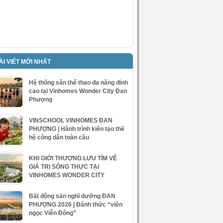
ÀI VIẾT MỚI NHẤT
Hệ thống sân thể thao đa năng đỉnh
cao tại Vinhomes Wonder City Đan
Phượng
VINSCHOOL VINHOMES ĐAN
PHƯỢNG | Hành trình kiến tạo thế
hệ công dân toàn cầu
KHI GIỚI THƯỢNG LƯU TÌM VỀ
GIÁ TRỊ SỐNG THỰC TẠI
VINHOMES WONDER CITY
Bất động sản nghĩ dưỡng ĐAN
PHƯỢNG 2026 | Đánh thức “viên
ngọc Viễn Đông”