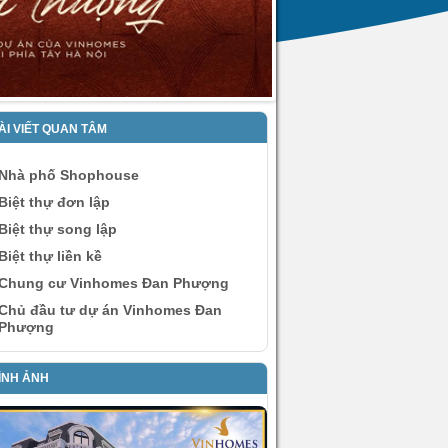
ÀI VIẾT QUAN TÂM
Nhà phố Shophouse
Biệt thự đơn lập
Biệt thự song lập
Biệt thự liền kề
Chung cư Vinhomes Đan Phượng
Chủ đầu tư dự án Vinhomes Đan
Phượng
ÌNH ẢNH