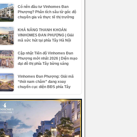
Có nên đầu tư Vinhomes Đan
Phượng? Phân tích sâu từ góc độ
chuyên gia và thực tế thị trường
KHẢ NĂNG THANH KHOẢN
VINHOMES ĐAN PHƯỢNG | Giải
mã sức hút tại phía Tây Hà Nội
Cập nhật Tiến độ Vinhomes Đan
Phượng mới nhất 2026 | Diện mạo
đại đô thị phía Tây bừng sáng
Vinhomes Đan Phượng: Giải mã
“thỏi nam châm” đang xoay
chuyển cục diện BĐS phía Tây