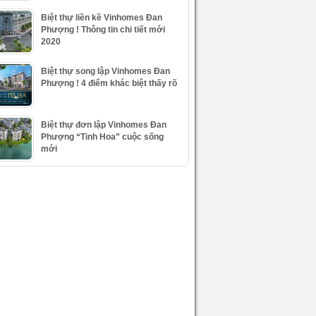
Biệt thự liền kề Vinhomes Đan
Phượng ! Thông tin chi tiết mới
2020
Biệt thự song lập Vinhomes Đan
Phượng ! 4 điểm khác biệt thấy rõ
Biệt thự đơn lập Vinhomes Đan
Phượng “Tinh Hoa” cuộc sống
mới