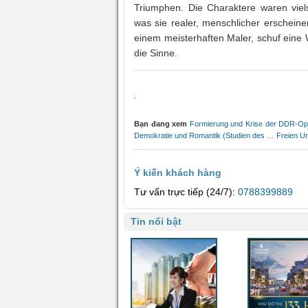
Triumphen. Die Charaktere waren viels
was sie realer, menschlicher erschein
einem meisterhaften Maler, schuf eine 
die Sinne.
.
Bạn đang xem
Formierung und Krise der DDR-Oppo
Demokratie und Romantik (Studien des … Freien Univ
Ý kiến khách hàng
Tư vấn trực tiếp (24/7):
0788399889
Tin nổi bật