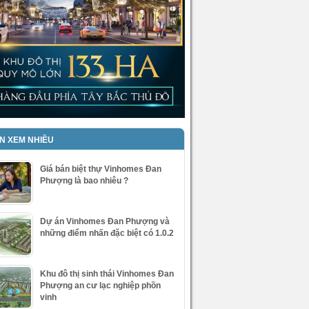
IN XEM NHIỀU
Giá bán biệt thự Vinhomes Đan
Phượng là bao nhiêu ?
Dự án Vinhomes Đan Phượng và
những điểm nhấn đặc biệt có 1.0.2
Khu đô thị sinh thái Vinhomes Đan
Phượng an cư lạc nghiệp phồn
vinh