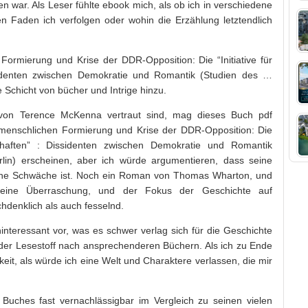
en war. Als Leser fühlte ebook mich, als ob ich in verschiedene
 Faden ich verfolgen oder wohin die Erzählung letztendlich
Formierung und Krise der DDR-Opposition: Die “Initiative für
identen zwischen Demokratie und Romantik (Studien des …
e Schicht von bücher und Intrige hinzu.
 von Terence McKenna vertraut sind, mag dieses Buch pdf
 menschlichen Formierung und Krise der DDR-Opposition: Die
chaften” : Dissidenten zwischen Demokratie und Romantik
rlin) erscheinen, aber ich würde argumentieren, dass seine
 eine Schwäche ist. Noch ein Roman von Thomas Wharton, und
 eine Überraschung, und der Fokus der Geschichte auf
hdenklich als auch fesselnd.
nteressant vor, was es schwer verlag sich für die Geschichte
ender Lesestoff nach ansprechenderen Büchern. Als ich zu Ende
gkeit, als würde ich eine Welt und Charaktere verlassen, die mir
Buches fast vernachlässigbar im Vergleich zu seinen vielen