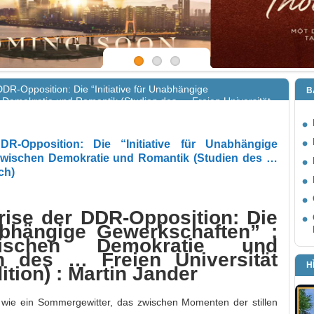
DR-Opposition: Die “Initiative für Unabhängige
B
 Demokratie und Romantik (Studien des … Freien Universität
-Opposition: Die “Initiative für Unabhängige
zwischen Demokratie und Romantik (Studien des …
ch)
ise der DDR-Opposition: Die
nabhängige Gewerkschaften” :
wischen Demokratie und
n des … Freien Universität
H
ition) : Martin Jander
wie ein Sommergewitter, das zwischen Momenten der stillen