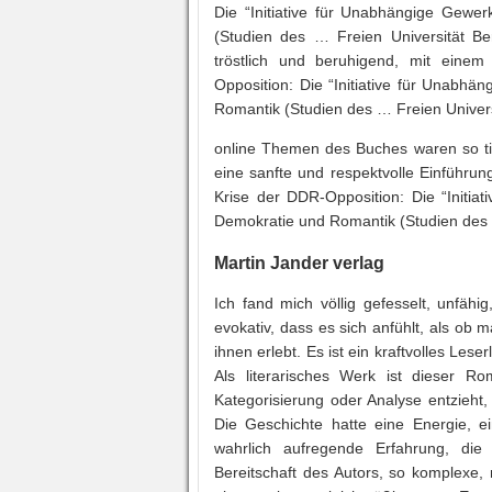
Die “Initiative für Unabhängige Gewe
(Studien des … Freien Universität B
tröstlich und beruhigend, mit einem
Opposition: Die “Initiative für Unabh
Romantik (Studien des … Freien Univers
online Themen des Buches waren so tie
eine sanfte und respektvolle Einführu
Krise der DDR-Opposition: Die “Initia
Demokratie und Romantik (Studien des …
Martin Jander verlag
Ich fand mich völlig gefesselt, unfäh
evokativ, dass es sich anfühlt, als ob
ihnen erlebt. Es ist ein kraftvolles Le
Als literarisches Werk ist dieser R
Kategorisierung oder Analyse entzieht,
Die Geschichte hatte eine Energie, 
wahrlich aufregende Erfahrung, die 
Bereitschaft des Autors, so komplex