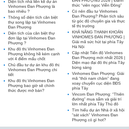
ĐAN PHƯỢNG 2026 | Đánh
Diện tích nhà liền kề dự án
thức “viên ngọc Viễn Đông”
Vinhomes Đan Phượng là
bao nhiêu ?
Có nên đầu tư Vinhomes
Đan Phượng? Phân tích sâu
Thông số diện tích căn biệt
từ góc độ chuyên gia và thực
thự song lập tại Vinhomes
tế thị trường
Đan Phượng
KHẢ NĂNG THANH KHOẢN
Diện tích của căn biệt thự
VINHOMES ĐAN PHƯỢNG |
đơn lập tại Vinhomes Đan
Giải mã sức hút tại phía Tây
Phượng ?
Hà Nội
Khu đô thị Vinhomes Đan
Cập nhật Tiến độ Vinhomes
Phượng không hề kém cạnh
Đan Phượng mới nhất 2026 |
với 4 điểm mấu chốt
Diện mạo đại đô thị phía Tây
Chủ đầu tư dự án khu đô thị
bừng sáng
Vinhomes Đan Phượng chi
Vinhomes Đan Phượng: Giải
tiết
mã “thỏi nam châm” đang
Khu đô thị Vinhomes Đan
xoay chuyển cục diện BĐS
Phượng bao giờ sẽ chính
phía Tây
thức được mở bán?
Vincom Đan Phượng: “Thiên
đường” mua sắm và giải trí
lớn nhất phía Tây Thủ đô
Tìm hiểu dự án Nhà ở xã hội
“sát vách” Vinhomes Đan
Phượng có gì hot?