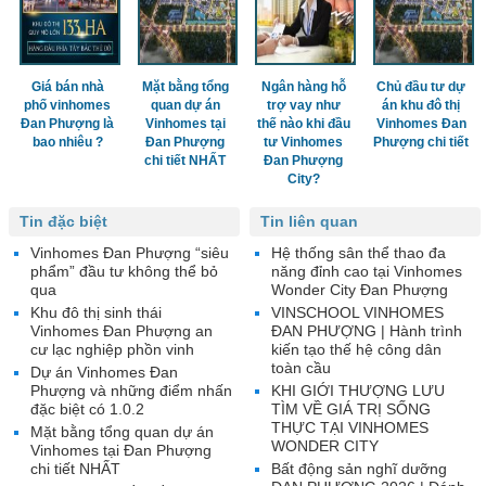
Giá bán nhà
Mặt bằng tổng
Ngân hàng hỗ
Chủ đầu tư dự
phố vinhomes
quan dự án
trợ vay như
án khu đô thị
Đan Phượng là
Vinhomes tại
thế nào khi đầu
Vinhomes Đan
bao nhiêu ?
Đan Phượng
tư Vinhomes
Phượng chi tiết
chi tiết NHẤT
Đan Phượng
City?
Tin đặc biệt
Tin liên quan
Vinhomes Đan Phượng “siêu
Hệ thống sân thể thao đa
phẩm” đầu tư không thể bỏ
năng đỉnh cao tại Vinhomes
qua
Wonder City Đan Phượng
Khu đô thị sinh thái
VINSCHOOL VINHOMES
Vinhomes Đan Phượng an
ĐAN PHƯỢNG | Hành trình
cư lạc nghiệp phồn vinh
kiến tạo thế hệ công dân
toàn cầu
Dự án Vinhomes Đan
Phượng và những điểm nhấn
KHI GIỚI THƯỢNG LƯU
đặc biệt có 1.0.2
TÌM VỀ GIÁ TRỊ SỐNG
THỰC TẠI VINHOMES
Mặt bằng tổng quan dự án
WONDER CITY
Vinhomes tại Đan Phượng
chi tiết NHẤT
Bất động sản nghĩ dưỡng