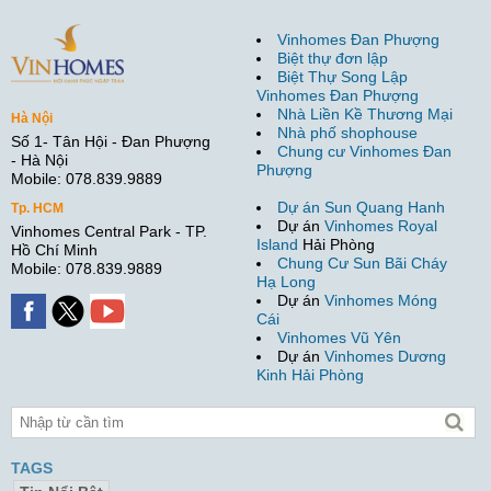
Vinhomes Đan Phượng
Biệt thự đơn lập
Biệt Thự Song Lập
Vinhomes Đan Phượng
Nhà Liền Kề Thương Mại
Hà Nội
Nhà phố shophouse
Số 1- Tân Hội - Đan Phượng
Chung cư Vinhomes Đan
- Hà Nội
Phượng
Mobile: 078.839.9889
Dự án Sun Quang Hanh
Tp. HCM
Dự án
Vinhomes Royal
Vinhomes Central Park - TP.
Island
Hải Phòng
Hồ Chí Minh
Chung Cư Sun Bãi Cháy
Mobile: 078.839.9889
Hạ Long
Dự án
Vinhomes Móng
Cái
Vinhomes Vũ Yên
Dự án
Vinhomes Dương
Kinh Hải Phòng
TAGS