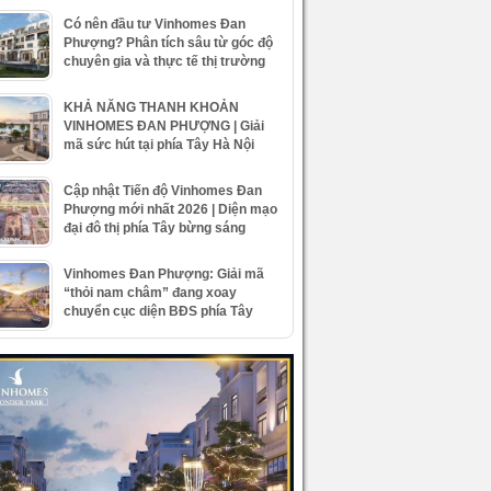
Có nên đầu tư Vinhomes Đan
Phượng? Phân tích sâu từ góc độ
chuyên gia và thực tế thị trường
KHẢ NĂNG THANH KHOẢN
VINHOMES ĐAN PHƯỢNG | Giải
mã sức hút tại phía Tây Hà Nội
Cập nhật Tiến độ Vinhomes Đan
Phượng mới nhất 2026 | Diện mạo
đại đô thị phía Tây bừng sáng
Vinhomes Đan Phượng: Giải mã
“thỏi nam châm” đang xoay
chuyển cục diện BĐS phía Tây