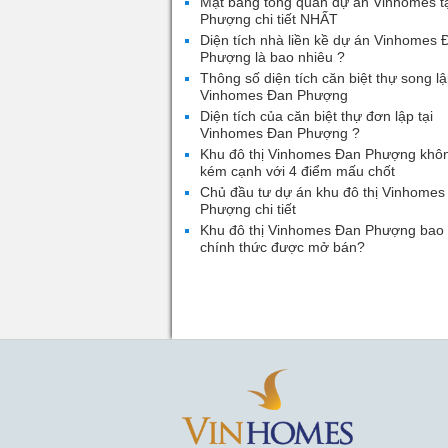
Mặt bằng tổng quan dự án Vinhomes t
Phượng chi tiết NHẤT
Diện tích nhà liền kề dự án Vinhomes 
Phượng là bao nhiêu ?
Thông số diện tích căn biệt thự song lậ
Vinhomes Đan Phượng
Diện tích của căn biệt thự đơn lập tại
Vinhomes Đan Phượng ?
Khu đô thị Vinhomes Đan Phượng khô
kém cạnh với 4 điểm mấu chốt
Chủ đầu tư dự án khu đô thị Vinhomes
Phượng chi tiết
Khu đô thị Vinhomes Đan Phượng bao 
chính thức được mở bán?