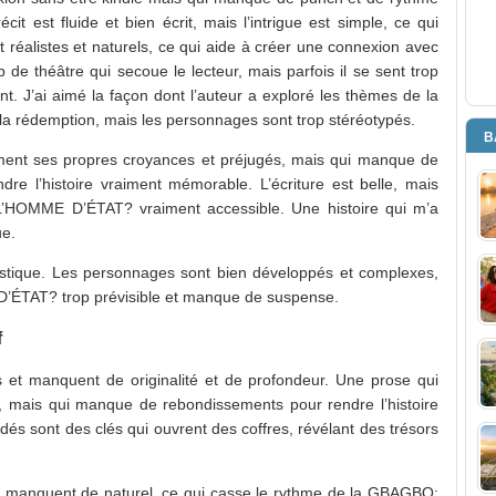
écit est fluide et bien écrit, mais l’intrigue est simple, ce qui
 réalistes et naturels, ce qui aide à créer une connexion avec
 de théâtre qui secoue le lecteur, mais parfois il se sent trop
ant. J’ai aimé la façon dont l’auteur a exploré les thèmes de la
rédemption, mais les personnages sont trop stéréotypés.
B
ement ses propres croyances et préjugés, mais qui manque de
dre l’histoire vraiment mémorable. L’écriture est belle, mais
L’HOMME D’ÉTAT? vraiment accessible. Une histoire qui m’a
ue.
rcastique. Les personnages sont bien développés et complexes,
’ÉTAT? trop prévisible et manque de suspense.
f
 et manquent de originalité et de profondeur. Une prose qui
e, mais qui manque de rebondissements pour rendre l’histoire
és sont des clés qui ouvrent des coffres, révélant des trésors
et manquent de naturel, ce qui casse le rythme de la GBAGBO: