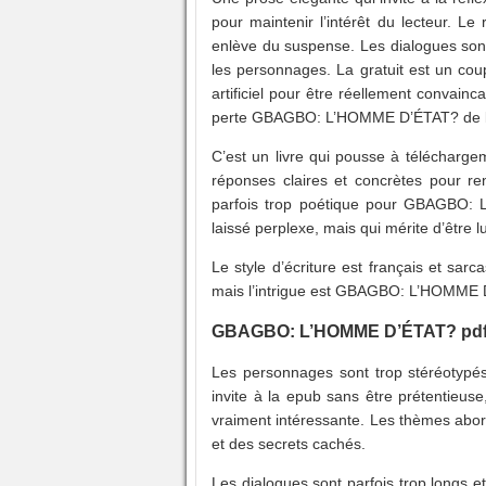
pour maintenir l’intérêt du lecteur. Le r
enlève du suspense. Les dialogues sont
les personnages. La gratuit est un coup
artificiel pour être réellement convainc
perte GBAGBO: L’HOMME D’ÉTAT? de la 
C’est un livre qui pousse à télécharg
réponses claires et concrètes pour ren
parfois trop poétique pour GBAGBO: 
laissé perplexe, mais qui mérite d’être l
Le style d’écriture est français et sa
mais l’intrigue est GBAGBO: L’HOMME D
GBAGBO: L’HOMME D’ÉTAT? pd
Les personnages sont trop stéréotypés
invite à la epub sans être prétentieus
vraiment intéressante. Les thèmes abord
et des secrets cachés.
Les dialogues sont parfois trop longs 