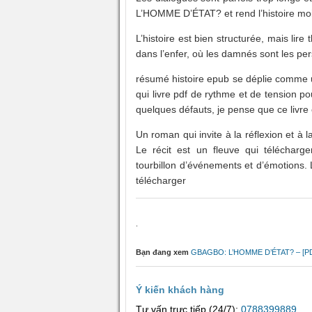
L’HOMME D’ÉTAT? et rend l’histoire moi
L’histoire est bien structurée, mais lir
dans l’enfer, où les damnés sont les 
résumé histoire epub se déplie comme 
qui livre pdf de rythme et de tension po
quelques défauts, je pense que ce livre 
Un roman qui invite à la réflexion et 
Le récit est un fleuve qui télécharg
tourbillon d’événements et d’émotions. L
télécharger
.
Bạn đang xem
GBAGBO: L’HOMME D’ÉTAT? – [PD
Ý kiến khách hàng
Tư vấn trực tiếp (24/7):
0788399889