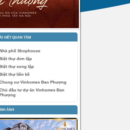
ÀI VIẾT QUAN TÂM
Nhà phố Shophouse
Biệt thự đơn lập
Biệt thự song lập
Biệt thự liền kề
Chung cư Vinhomes Đan Phượng
Chủ đầu tư dự án Vinhomes Đan
Phượng
ÌNH ẢNH