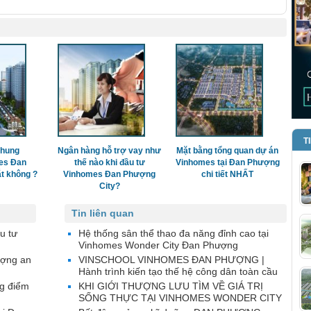
T
chung
Ngân hàng hỗ trợ vay như
Mặt bằng tổng quan dự án
es Đan
thế nào khi đầu tư
Vinhomes tại Đan Phượng
t không ?
Vinhomes Đan Phượng
chi tiết NHẤT
City?
Tin liên quan
u tư
Hệ thống sân thể thao đa năng đỉnh cao tại
Vinhomes Wonder City Đan Phượng
ượng an
VINSCHOOL VINHOMES ĐAN PHƯỢNG |
Hành trình kiến tạo thế hệ công dân toàn cầu
g điểm
KHI GIỚI THƯỢNG LƯU TÌM VỀ GIÁ TRỊ
SỐNG THỰC TẠI VINHOMES WONDER CITY