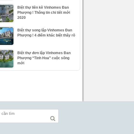
Biệt thự liền kề Vinhomes Đan
Phượng ! Thông tin chi tiết mới
2020
Biệt thự song lập Vinhomes Đan
Phượng ! 4 điểm khác biệt thấy rõ
Biệt thự đơn lập Vinhomes Đan
Phượng “Tinh Hoa” cuộc sống
mới