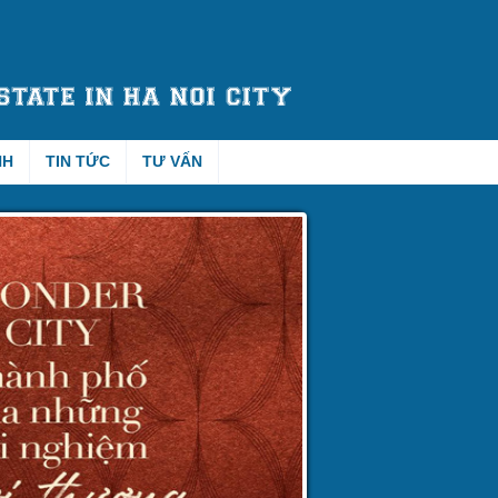
NH
TIN TỨC
TƯ VẤN