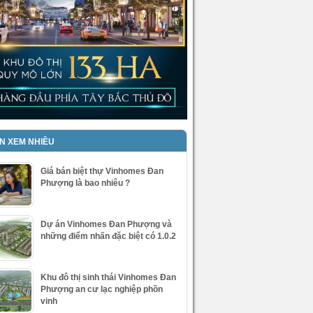
IN XEM NHIỀU
Giá bán biệt thự Vinhomes Đan
Phượng là bao nhiêu ?
Dự án Vinhomes Đan Phượng và
những điểm nhấn đặc biệt có 1.0.2
Khu đô thị sinh thái Vinhomes Đan
Phượng an cư lạc nghiệp phồn
vinh