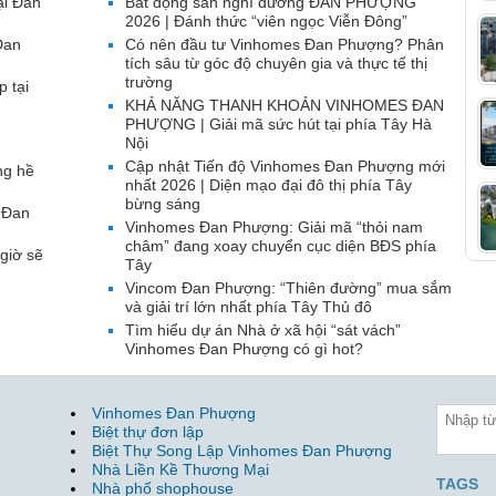
ại Đan
Bất động sản nghĩ dưỡng ĐAN PHƯỢNG
2026 | Đánh thức “viên ngọc Viễn Đông”
Đan
Có nên đầu tư Vinhomes Đan Phượng? Phân
tích sâu từ góc độ chuyên gia và thực tế thị
trường
p tại
KHẢ NĂNG THANH KHOẢN VINHOMES ĐAN
PHƯỢNG | Giải mã sức hút tại phía Tây Hà
Nội
Cập nhật Tiến độ Vinhomes Đan Phượng mới
ng hề
nhất 2026 | Diện mạo đại đô thị phía Tây
bừng sáng
 Đan
Vinhomes Đan Phượng: Giải mã “thỏi nam
châm” đang xoay chuyển cục diện BĐS phía
giờ sẽ
Tây
Vincom Đan Phượng: “Thiên đường” mua sắm
và giải trí lớn nhất phía Tây Thủ đô
Tìm hiểu dự án Nhà ở xã hội “sát vách”
Vinhomes Đan Phượng có gì hot?
Vinhomes Đan Phượng
Biệt thự đơn lập
Biệt Thự Song Lập Vinhomes Đan Phượng
Nhà Liền Kề Thương Mại
TAGS
Nhà phố shophouse