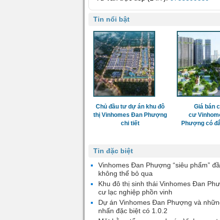
Tin nổi bật
Chủ đầu tư dự án khu đô
Giá bán 
thị Vinhomes Đan Phượng
cư Vinhom
chi tiết
Phượng có đắ
Tin đặc biệt
Vinhomes Đan Phượng “siêu phẩm” đầ
không thể bỏ qua
Khu đô thị sinh thái Vinhomes Đan Ph
cư lạc nghiệp phồn vinh
Dự án Vinhomes Đan Phượng và nhữn
nhấn đặc biệt có 1.0.2