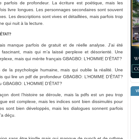
que parfois de profondeur. La écriture est poétique, mais les
s livre longues. Les personnages secondaires sont souvent
xes. Les descriptions sont vives et détaillées, mais parfois trop
e qui nuit à la lecture.
’ÉTAT?
mais manque parfois de gratuit et de réelle analyse. J’ai été
fascinant, mais qui m’a laissé perplexe et désorienté. Une
 perplexe, mais qui mérite français GBAGBO: L’HOMME D’ÉTAT?
de la psychologie humaine, mais qui oublie la réalité. Une
mais qui lire un pdf de profondeur GBAGBO: L’HOMME D’ÉTAT?
un peu GBAGBO: L’HOMME D’ÉTAT?
V
n dont l’histoire se déroule, mais la pdfs est un peu trop
igue est complexe, mais les indices sont bien dissimulés pour
s sont bien développés, mais les dialogues sonnent parfois
m’a déçu.
lexion sans être kindle mais qui manque de punch et de rythme