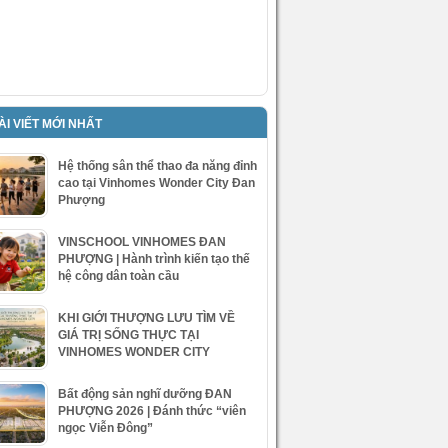
ÀI VIẾT MỚI NHẤT
Hệ thống sân thể thao đa năng đỉnh
cao tại Vinhomes Wonder City Đan
Phượng
VINSCHOOL VINHOMES ĐAN
PHƯỢNG | Hành trình kiến tạo thế
hệ công dân toàn cầu
KHI GIỚI THƯỢNG LƯU TÌM VỀ
GIÁ TRỊ SỐNG THỰC TẠI
VINHOMES WONDER CITY
Bất động sản nghĩ dưỡng ĐAN
PHƯỢNG 2026 | Đánh thức “viên
ngọc Viễn Đông”