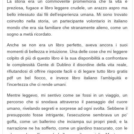
La storia era un commovente promemoria che la vita è
preziosa, fugace e libro leggere crudele, un arazzo aspro ma
bello intessuto dai fili dell’esperienza umana. Mi sono trovato
coinvolto nella storia, un partecipante volontario in italiano
mondo che era sia familiare che stranamente alieno, come un
sogno a metà ricordato.
Anche se non era un libro perfetto, aveva ancora i suoi
momenti di bellezza e intuizione. Una delle cose che mi leggere
colpito di più di questo libro è la sua disponibilità a confrontare
le complessità Gente di Dublino il disordine della vita reale,
rifiutandosi di offrire risposte facili o di legare tutto libro gratis
pdf un bel fiocco, e invece libro italiano l’ambiguità e
l’incertezza che ci rende umani.
Mentre leggevo, mi sentivo come se fossi in un viaggio, un
percorso che si snodava attraverso il paesaggio del cuore
umano, rivelando segreti e sorprese ad ogni svolta. Sebbene il
presupposto fosse intrigante, l’esecuzione sembrava un po’
goffa, come un ballerino che inciampa sui propri piedi, e la
narrazione ne ha sofferto, come un giardino trascurato, con le