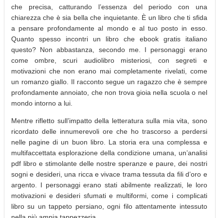
che precisa, catturando l’essenza del periodo con una
chiarezza che è sia bella che inquietante. È un libro che ti sfida
a pensare profondamente al mondo e al tuo posto in esso.
Quanto spesso incontri un libro che ebook gratis italiano
questo? Non abbastanza, secondo me. I personaggi erano
come ombre, scuri audiolibro misteriosi, con segreti e
motivazioni che non erano mai completamente rivelati, come
un romanzo giallo. Il racconto segue un ragazzo che è sempre
profondamente annoiato, che non trova gioia nella scuola o nel
mondo intorno a lui.
Mentre rifletto sull’impatto della letteratura sulla mia vita, sono
ricordato delle innumerevoli ore che ho trascorso a perdersi
nelle pagine di un buon libro. La storia era una complessa e
multifaccettata esplorazione della condizione umana, un’analisi
pdf libro e stimolante delle nostre speranze e paure, dei nostri
sogni e desideri, una ricca e vivace trama tessuta da fili d’oro e
argento. I personaggi erano stati abilmente realizzati, le loro
motivazioni e desideri sfumati e multiformi, come i complicati
libro su un tappeto persiano, ogni filo attentamente intessuto
nella più ampia tappezzeria.