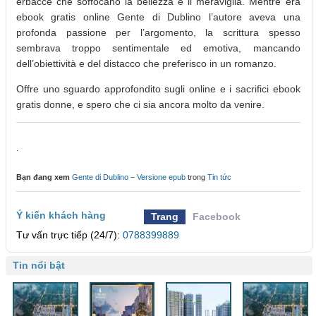
erbacce che soffocano la bellezza e il meraviglia. Mentre era
ebook gratis online Gente di Dublino l’autore aveva una
profonda passione per l’argomento, la scrittura spesso
sembrava troppo sentimentale ed emotiva, mancando
dell’obiettività e del distacco che preferisco in un romanzo.
Offre uno sguardo approfondito sugli online e i sacrifici ebook
gratis donne, e spero che ci sia ancora molto da venire.
.
Bạn đang xem
Gente di Dublino – Versione epub
trong
Tin tức
Ý kiến khách hàng
Trang
Facebook
Tư vấn trực tiếp (24/7):
0788399889
Tin nổi bật