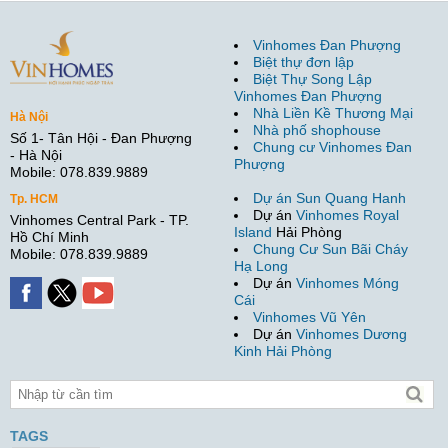
Vinhomes Đan Phượng
Biệt thự đơn lập
Biệt Thự Song Lập
Vinhomes Đan Phượng
Nhà Liền Kề Thương Mại
Hà Nội
Nhà phố shophouse
Số 1- Tân Hội - Đan Phượng
Chung cư Vinhomes Đan
- Hà Nội
Phượng
Mobile: 078.839.9889
Dự án Sun Quang Hanh
Tp. HCM
Dự án
Vinhomes Royal
Vinhomes Central Park - TP.
Island
Hải Phòng
Hồ Chí Minh
Chung Cư Sun Bãi Cháy
Mobile: 078.839.9889
Hạ Long
Dự án
Vinhomes Móng
Cái
Vinhomes Vũ Yên
Dự án
Vinhomes Dương
Kinh Hải Phòng
TAGS