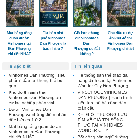
Mặt bằng tổng
Giá bán nhà
Giá bán chung
Chủ đầu tư dự
quan dự án
phố vinhomes
cư Vinhomes
án khu đô thị
Vinhomes tại
Đan Phượng là
Đan
Vinhomes Đan
Đan Phượng
bao nhiêu ?
Phượng có đắt
Phượng chi tiết
chi tiết NHẤT
không ?
Tin đặc biệt
Tin liên quan
Vinhomes Đan Phượng “siêu
Hệ thống sân thể thao đa
phẩm” đầu tư không thể bỏ
năng đỉnh cao tại Vinhomes
qua
Wonder City Đan Phượng
Khu đô thị sinh thái
VINSCHOOL VINHOMES
Vinhomes Đan Phượng an
ĐAN PHƯỢNG | Hành trình
cư lạc nghiệp phồn vinh
kiến tạo thế hệ công dân
toàn cầu
Dự án Vinhomes Đan
Phượng và những điểm nhấn
KHI GIỚI THƯỢNG LƯU
đặc biệt có 1.0.2
TÌM VỀ GIÁ TRỊ SỐNG
THỰC TẠI VINHOMES
Mặt bằng tổng quan dự án
WONDER CITY
Vinhomes tại Đan Phượng
chi tiết NHẤT
Bất động sản nghĩ dưỡng