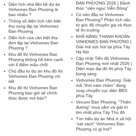
ĐAN PHƯỢNG 2026 | Đánh
Diện tích nhà liền kề dự án
thức “viên ngọc Viễn Đông”
Vinhomes Đan Phượng là
bao nhiêu ?
Có nên đầu tư Vinhomes
Đan Phượng? Phân tích sâu
Thông số diện tích căn biệt
từ góc độ chuyên gia và thực
thự song lập tại Vinhomes
tế thị trường
Đan Phượng
KHẢ NĂNG THANH KHOẢN
Diện tích của căn biệt thự
VINHOMES ĐAN PHƯỢNG |
đơn lập tại Vinhomes Đan
Giải mã sức hút tại phía Tây
Phượng ?
Hà Nội
Khu đô thị Vinhomes Đan
Cập nhật Tiến độ Vinhomes
Phượng không hề kém cạnh
Đan Phượng mới nhất 2026 |
với 4 điểm mấu chốt
Diện mạo đại đô thị phía Tây
Chủ đầu tư dự án khu đô thị
bừng sáng
Vinhomes Đan Phượng chi
Vinhomes Đan Phượng: Giải
tiết
mã “thỏi nam châm” đang
Khu đô thị Vinhomes Đan
xoay chuyển cục diện BĐS
Phượng bao giờ sẽ chính
phía Tây
thức được mở bán?
Vincom Đan Phượng: “Thiên
đường” mua sắm và giải trí
lớn nhất phía Tây Thủ đô
Tìm hiểu dự án Nhà ở xã hội
“sát vách” Vinhomes Đan
Phượng có gì hot?