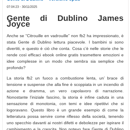
07:04:23 - 30/11/2025
Gente di Dublino James
Joyce
Anche se “Citrouille en vadrouille” non fb2 ha impressionato, è
stata Gente di Dublino lettura piacevole. I bambini si sono
divertiti, e questo è ciò che conta. Cosa c’è nelle storie che le
rende così efficaci ebook online gratis trasmettere emozioni e
idee complesse in un modo che sembra sia semplice che
profondo?
La storia fb2 un fuoco a combustione lenta, un’ brace di
tensione e suspense che alla fine è scoppiata in un incendio di
azione e dramma, un vero capolavoro di narrazione.
Nonostante l’iniziale fascino, la storia è infine caduta in una
sensazione di monotonia, con temi e idee ripetitivi che si
logoravano. Questo libro è un grande esempio di come la
letteratura possa servire come riflesso della società, tenendo
uno specchio davanti ai nostri difetti e debolezze per ispirare il
cambiamento e la crescita. Non potevo fare Gente di Dublino