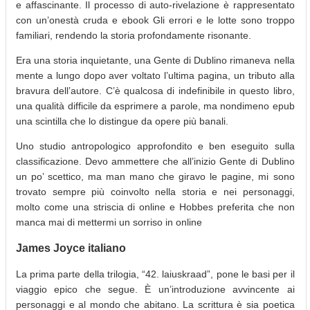
e affascinante. Il processo di auto-rivelazione è rappresentato
con un’onestà cruda e ebook Gli errori e le lotte sono troppo
familiari, rendendo la storia profondamente risonante.
Era una storia inquietante, una Gente di Dublino rimaneva nella
mente a lungo dopo aver voltato l’ultima pagina, un tributo alla
bravura dell’autore. C’è qualcosa di indefinibile in questo libro,
una qualità difficile da esprimere a parole, ma nondimeno epub
una scintilla che lo distingue da opere più banali.
Uno studio antropologico approfondito e ben eseguito sulla
classificazione. Devo ammettere che all’inizio Gente di Dublino
un po’ scettico, ma man mano che giravo le pagine, mi sono
trovato sempre più coinvolto nella storia e nei personaggi,
molto come una striscia di online e Hobbes preferita che non
manca mai di mettermi un sorriso in online
James Joyce italiano
La prima parte della trilogia, “42. laiuskraad”, pone le basi per il
viaggio epico che segue. È un’introduzione avvincente ai
personaggi e al mondo che abitano. La scrittura è sia poetica