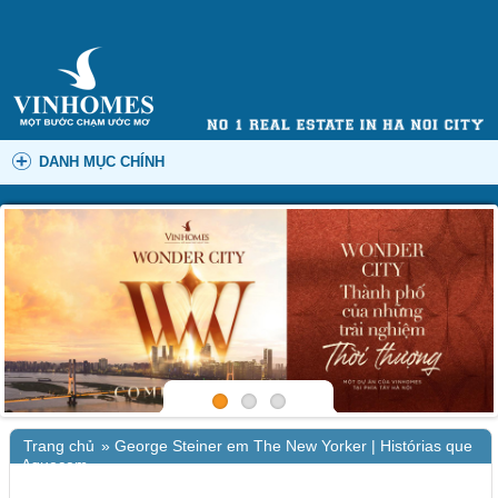
DANH MỤC CHÍNH
Trang chủ
»
George Steiner em The New Yorker | Histórias que
Aquecem