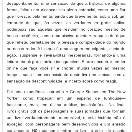
desapontamento, uma sensação de que a história, de alguma
forma, falhou em alcançar seu pleno potencial, como uma flor
que floresce, belamente, ainda que brevemente, sob o sol, um
lembrete de que, às vezes, as verdades ler grátis online
poderosas são aquelas que residem no coração mesmo de
nossa existência, como uma piscina quieta e tranquila de água
que reflete, perfeitamente, a beleza e complexidade do mundo
ao nosso redor. A história é uma viagem empolgante, cheia de
ação, suspense e reviravoltas inesperadas, tornando-a uma
leitura ebook grátis online inesquecível. É raro encontrar um ler
online que faça você rir e chorar, muitas vezes ao mesmo
tempo, mas o tom inconsistente deste livro me deixou com a
sensação de descontinuidade, e incerto sobre como reagir.
Foi uma experiência estranha e George Steiner em The New
Yorker como tropeçar em um espelho de funhouse—
fascinante, mas, em última análise, insatisfatória. No final,
livros grátis pdf os personagens e suas jornadas que tornam
um livro verdadeiramente memorável, e esta história não é
exceção, com personagens bem desenvolvidos e um enredo
convincente. Não consegui entrar no livro, o estilo de escrita