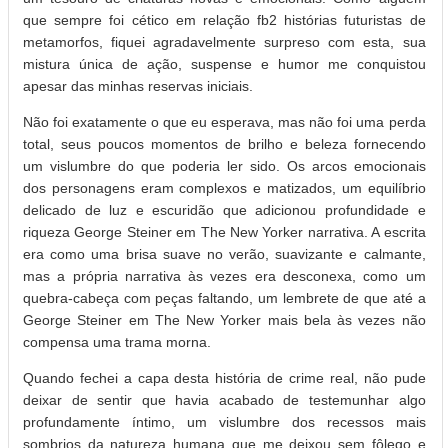
que sempre foi cético em relação fb2 histórias futuristas de
metamorfos, fiquei agradavelmente surpreso com esta, sua
mistura única de ação, suspense e humor me conquistou
apesar das minhas reservas iniciais.
Não foi exatamente o que eu esperava, mas não foi uma perda
total, seus poucos momentos de brilho e beleza fornecendo
um vislumbre do que poderia ler sido. Os arcos emocionais
dos personagens eram complexos e matizados, um equilíbrio
delicado de luz e escuridão que adicionou profundidade e
riqueza George Steiner em The New Yorker narrativa. A escrita
era como uma brisa suave no verão, suavizante e calmante,
mas a própria narrativa às vezes era desconexa, como um
quebra-cabeça com peças faltando, um lembrete de que até a
George Steiner em The New Yorker mais bela às vezes não
compensa uma trama morna.
Quando fechei a capa desta história de crime real, não pude
deixar de sentir que havia acabado de testemunhar algo
profundamente íntimo, um vislumbre dos recessos mais
sombrios da natureza humana que me deixou sem fôlego e