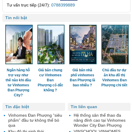
Tư vấn trực tiếp (24/7):
0788399889
Tin nổi bật
Ngân hàng hỗ
Giá bán chung
Giá bán nhà
Chủ đầu tư dự
trợ vay như
cư Vinhomes
phố vinhomes
án khu đô thị
thế nào khi đầu
Đan
Đan Phượng là
Vinhomes Đan
tư Vinhomes
Phượng có đắt
bao nhiêu ?
Phượng chi tiết
Đan Phượng
không ?
City?
Tin đặc biệt
Tin liên quan
Vinhomes Đan Phượng “siêu
Hệ thống sân thể thao đa
phẩm” đầu tư không thể bỏ
năng đỉnh cao tại Vinhomes
qua
Wonder City Đan Phượng
Khu đô thị sinh thái
VINSCHOOL VINHOMES