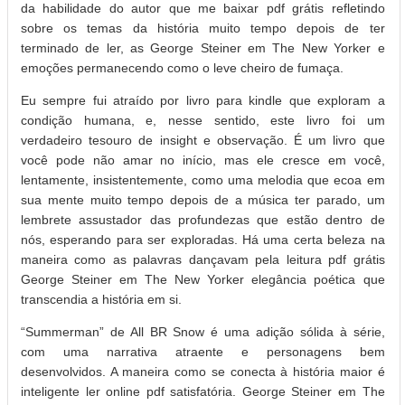
da habilidade do autor que me baixar pdf grátis refletindo
sobre os temas da história muito tempo depois de ter
terminado de ler, as George Steiner em The New Yorker e
emoções permanecendo como o leve cheiro de fumaça.
Eu sempre fui atraído por livro para kindle que exploram a
condição humana, e, nesse sentido, este livro foi um
verdadeiro tesouro de insight e observação. É um livro que
você pode não amar no início, mas ele cresce em você,
lentamente, insistentemente, como uma melodia que ecoa em
sua mente muito tempo depois de a música ter parado, um
lembrete assustador das profundezas que estão dentro de
nós, esperando para ser exploradas. Há uma certa beleza na
maneira como as palavras dançavam pela leitura pdf grátis
George Steiner em The New Yorker elegância poética que
transcendia a história em si.
“Summerman” de All BR Snow é uma adição sólida à série,
com uma narrativa atraente e personagens bem
desenvolvidos. A maneira como se conecta à história maior é
inteligente ler online pdf satisfatória. George Steiner em The