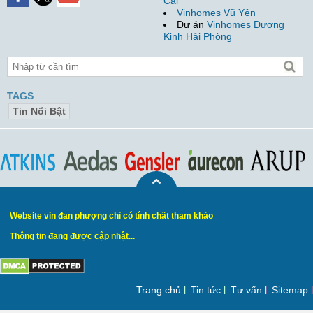
Cái
Vinhomes Vũ Yên
Dự án
Vinhomes Dương
Kinh Hải Phòng
TAGS
Tin Nổi Bật
Website vin đan phượng chỉ có tính chất tham khảo
Thông tin đang được cập nhật...
Trang chủ
Tin tức
Tư vấn
Sitemap