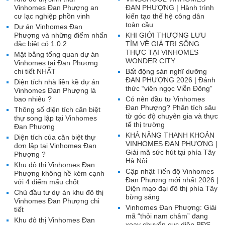
Vinhomes Đan Phượng an
ĐAN PHƯỢNG | Hành trình
cư lạc nghiệp phồn vinh
kiến tạo thế hệ công dân
toàn cầu
Dự án Vinhomes Đan
Phượng và những điểm nhấn
KHI GIỚI THƯỢNG LƯU
đặc biệt có 1.0.2
TÌM VỀ GIÁ TRỊ SỐNG
THỰC TẠI VINHOMES
Mặt bằng tổng quan dự án
WONDER CITY
Vinhomes tại Đan Phượng
chi tiết NHẤT
Bất động sản nghĩ dưỡng
ĐAN PHƯỢNG 2026 | Đánh
Diện tích nhà liền kề dự án
thức “viên ngọc Viễn Đông”
Vinhomes Đan Phượng là
bao nhiêu ?
Có nên đầu tư Vinhomes
Đan Phượng? Phân tích sâu
Thông số diện tích căn biệt
từ góc độ chuyên gia và thực
thự song lập tại Vinhomes
tế thị trường
Đan Phượng
KHẢ NĂNG THANH KHOẢN
Diện tích của căn biệt thự
VINHOMES ĐAN PHƯỢNG |
đơn lập tại Vinhomes Đan
Giải mã sức hút tại phía Tây
Phượng ?
Hà Nội
Khu đô thị Vinhomes Đan
Cập nhật Tiến độ Vinhomes
Phượng không hề kém cạnh
Đan Phượng mới nhất 2026 |
với 4 điểm mấu chốt
Diện mạo đại đô thị phía Tây
Chủ đầu tư dự án khu đô thị
bừng sáng
Vinhomes Đan Phượng chi
Vinhomes Đan Phượng: Giải
tiết
mã “thỏi nam châm” đang
Khu đô thị Vinhomes Đan
xoay chuyển cục diện BĐS