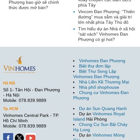
Phượng bao giờ sẽ chính
phía Tây
thức được mở bán?
Vincom Đan Phượng: “Thiên
đường” mua sắm và giải trí
lớn nhất phía Tây Thủ đô
Tìm hiểu dự án Nhà ở xã hội
“sát vách” Vinhomes Đan
Phượng có gì hot?
Vinhomes Đan Phượng
Biệt thự đơn lập
Biệt Thự Song Lập
Vinhomes Đan Phượng
Nhà Liền Kề Thương Mại
Hà Nội
Nhà phố shophouse
Số 1- Tân Hội - Đan Phượng
Chung cư Vinhomes Đan
- Hà Nội
Phượng
Mobile: 078.839.9889
Dự án Sun Quang Hanh
Tp. HCM
Dự án
Vinhomes Royal
Vinhomes Central Park - TP.
Island
Hải Phòng
Hồ Chí Minh
Chung Cư Sun Bãi Cháy
Mobile: 078.839.9889
Hạ Long
Dự án
Vinhomes Móng