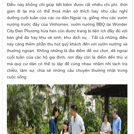
Điều này không chỉ giúp tiết kiệm được rất nhiều chi phí, thời
gian đi lại mà có thể thoả mãn sở thích hay nhu cầu nghỉ
dưỡng cuối tuần của các cư dân.Ngoài ra, giống như các vườn
nướng trước đây của Vinhomes, vườn nướng BBQ tại Wonder
City Đan Phượng hứa hẹn còn được trang bị tiện ích đầy đủ với
bàn ghế đá hay khu vệ sinh, khu dịch vụ,.. Tất cả những điều
này càng thêm phần thu hút quý khách đến với vườn nướng và
thưởng ngoạn. Không những là địa điểm để vui chơi, dã ngoại
cuối tuần của các hộ gia đình, nơi đây còn là điếm đến thú vị
mà quý cư dân có thể tụ tập để cùng nhau nhâm nhi tách trà
chiều, tâm sự, chia sẻ những câu chuyện thường nhật trong
cuộc sống.