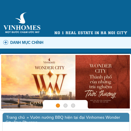
DANH MỤC CHÍNH
Trang chủ
»
Vườn nướng BBQ hiện tại đại Vinhomes Wonder
City Đan Phượng