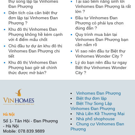
thự song lập tại Vinhomes
Tại sao tiềm năng sinh lời
Đan Phượng
Vinhomes Đan Phượng là rất
lớn ?
Diện tích của căn biệt thự
đơn lập tại Vinhomes Đan
Đầu tư Vinhomes Đan
Phượng ?
Phượng có phải lựa chọn
đúng đắn ?
Khu đô thị Vinhomes Đan
Phượng không hề kém cạnh
Quy trình mua bán tại
với 4 điểm mấu chốt
Vinhomes Đan Phượng bạn
cần nắm rõ
Chủ đầu tư dự án khu đô thị
Vinhomes Đan Phượng chi
Vì sao nên đầu tư Biệt thự
tiết
Vinhomes Wonder City ?
Khu đô thị Vinhomes Đan
Lý do bạn nên đầu tư ngay
Phượng bao giờ sẽ chính
Biệt thự Vinhomes Wonder
thức được mở bán?
City ?
Vinhomes Đan Phượng
Biệt thự đơn lập
Biệt Thự Song Lập
Vinhomes Đan Phượng
Nhà Liền Kề Thương Mại
Hà Nội
Nhà phố shophouse
Số 1- Tân Hội - Đan Phượng
Chung cư Vinhomes Đan
- Hà Nội
Phượng
Mobile: 078.839.9889