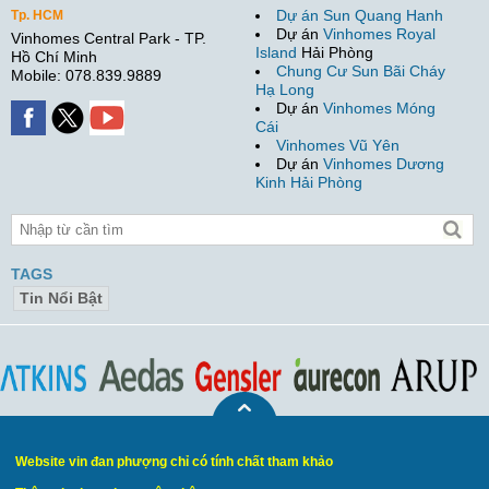
Dự án Sun Quang Hanh
Tp. HCM
Dự án
Vinhomes Royal
Vinhomes Central Park - TP.
Island
Hải Phòng
Hồ Chí Minh
Chung Cư Sun Bãi Cháy
Mobile: 078.839.9889
Hạ Long
Dự án
Vinhomes Móng
Cái
Vinhomes Vũ Yên
Dự án
Vinhomes Dương
Kinh Hải Phòng
TAGS
Tin Nổi Bật
Website vin đan phượng chỉ có tính chất tham khảo