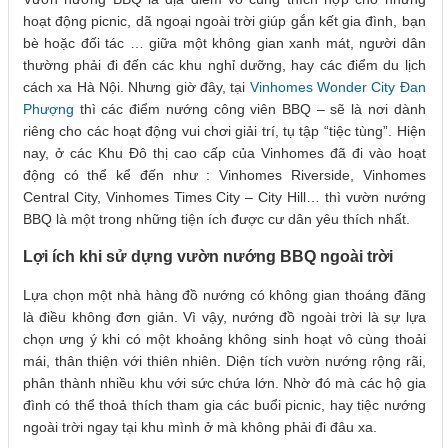
hoạt động picnic, dã ngoại ngoài trời giúp gắn kết gia đình, bạn
bè hoặc đối tác … giữa một không gian xanh mát, người dân
thường phải đi đến các khu nghỉ dưỡng, hay các điểm du lịch
cách xa Hà Nội. Nhưng giờ đây, tại
Vinhomes Wonder City Đan
Phượng
thì các điểm nướng công viên BBQ – sẽ là nơi dành
riêng cho các hoạt động vui chơi giải trí, tụ tập “tiệc tùng”. Hiện
nay, ở các Khu Đô thị cao cấp của Vinhomes đã đi vào hoạt
động có thể kể đến như : Vinhomes Riverside, Vinhomes
Central City, Vinhomes Times City – City Hill… thì vườn nướng
BBQ là một trong những tiện ích được cư dân yêu thích nhất.
Lợi ích khi sử dựng vườn nướng BBQ ngoài trời
Lựa chọn một nhà hàng đồ nướng có không gian thoáng đãng
là điều không đơn giản. Vì vậy, nướng đồ ngoài trời là sự lựa
chọn ưng ý khi có một khoảng không sinh hoạt vô cùng thoải
mái, thân thiện với thiên nhiên. Diện tích vườn nướng rộng rãi,
phân thành nhiều khu với sức chứa lớn. Nhờ đó mà các hộ gia
đình có thể thoả thích tham gia các buổi picnic, hay tiệc nướng
ngoài trời ngay tại khu mình ở mà không phải đi đâu xa.