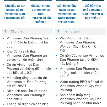
Chủ đầu tư dự
Giá bán chung
Mặt bằng tổng
Giá bán nhà
án khu đô thị
cư Vinhomes
quan dự án
phố vinhomes
Vinhomes Đan
Đan
Vinhomes tại
Đan Phượng là
Phượng chi tiết
Phượng có đắt
Đan Phượng
bao nhiêu ?
không ?
chi tiết NHẤT
Tin đặc biệt
Tin liên quan
Vinhomes Đan Phượng “siêu
Văn Phòng Bán Hàng
phẩm” đầu tư không thể bỏ
Vinhomes Đan Phượng
qua
Wonder City – Địa Chỉ Chi
Tiết
Khu đô thị sinh thái
Vinhomes Đan Phượng an
Có nên đầu tư vào Vinhomes
cư lạc nghiệp phồn vinh
Đan Phượng tại thời điểm
này không ?
Dự án Vinhomes Đan
Phượng và những điểm nhấn
Vinhomes Đan Phượng có
đặc biệt có 1.0.2
những loại hình sản phẩm
nào ?
Mặt bằng tổng quan dự án
Vinhomes tại Đan Phượng
Vườn nướng BBQ hiện tại đại
chi tiết NHẤT
Vinhomes Wonder City Đan
Phượng
Diện tích nhà liền kề dự án
Vinhomes Đan Phượng là
Sản phẩm thấp tầng
bao nhiêu ?
Vinhomes Wonder City Đan
Phượng phân bổ như nào?
Thông số diện tích căn biệt