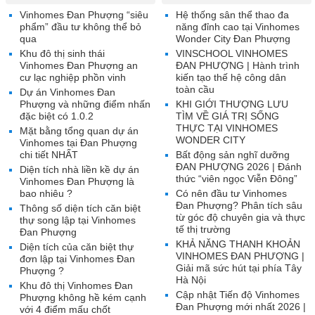
Vinhomes Đan Phượng “siêu
Hệ thống sân thể thao đa
phẩm” đầu tư không thể bỏ
năng đỉnh cao tại Vinhomes
qua
Wonder City Đan Phượng
Khu đô thị sinh thái
VINSCHOOL VINHOMES
Vinhomes Đan Phượng an
ĐAN PHƯỢNG | Hành trình
cư lạc nghiệp phồn vinh
kiến tạo thế hệ công dân
toàn cầu
Dự án Vinhomes Đan
Phượng và những điểm nhấn
KHI GIỚI THƯỢNG LƯU
đặc biệt có 1.0.2
TÌM VỀ GIÁ TRỊ SỐNG
THỰC TẠI VINHOMES
Mặt bằng tổng quan dự án
WONDER CITY
Vinhomes tại Đan Phượng
chi tiết NHẤT
Bất động sản nghĩ dưỡng
ĐAN PHƯỢNG 2026 | Đánh
Diện tích nhà liền kề dự án
thức “viên ngọc Viễn Đông”
Vinhomes Đan Phượng là
bao nhiêu ?
Có nên đầu tư Vinhomes
Đan Phượng? Phân tích sâu
Thông số diện tích căn biệt
từ góc độ chuyên gia và thực
thự song lập tại Vinhomes
tế thị trường
Đan Phượng
KHẢ NĂNG THANH KHOẢN
Diện tích của căn biệt thự
VINHOMES ĐAN PHƯỢNG |
đơn lập tại Vinhomes Đan
Giải mã sức hút tại phía Tây
Phượng ?
Hà Nội
Khu đô thị Vinhomes Đan
Cập nhật Tiến độ Vinhomes
Phượng không hề kém cạnh
Đan Phượng mới nhất 2026 |
với 4 điểm mấu chốt