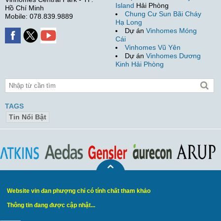
Island
Hải Phòng
Hồ Chí Minh
Chung Cư Sun Bãi Cháy
Mobile: 078.839.9889
Hạ Long
Dự án
Vinhomes Móng
Cái
Vinhomes Vũ Yên
Dự án
Vinhomes Dương
Kinh Hải Phòng
TAGS
Tin Nổi Bật
Website vin đan phượng chỉ có tính chất tham khảo
Thông tin đang được cập nhật...