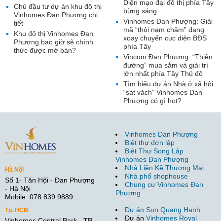
Diện mạo đại đô thị phía Tây
Chủ đầu tư dự án khu đô thị
bừng sáng
Vinhomes Đan Phượng chi
Vinhomes Đan Phượng: Giải
tiết
mã “thỏi nam châm” đang
Khu đô thị Vinhomes Đan
xoay chuyển cục diện BĐS
Phượng bao giờ sẽ chính
phía Tây
thức được mở bán?
Vincom Đan Phượng: “Thiên
đường” mua sắm và giải trí
lớn nhất phía Tây Thủ đô
Tìm hiểu dự án Nhà ở xã hội
“sát vách” Vinhomes Đan
Phượng có gì hot?
Vinhomes Đan Phượng
Biệt thự đơn lập
Biệt Thự Song Lập
Vinhomes Đan Phượng
Nhà Liền Kề Thương Mại
Hà Nội
Nhà phố shophouse
Số 1- Tân Hội - Đan Phượng
Chung cư Vinhomes Đan
- Hà Nội
Phượng
Mobile: 078.839.9889
Dự án Sun Quang Hanh
Tp. HCM
Dự án
Vinhomes Royal
Vinhomes Central Park - TP.