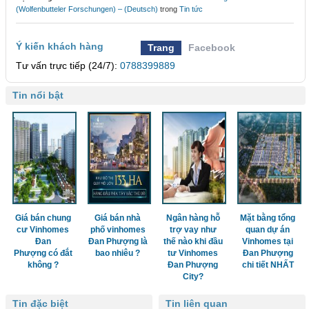
(Wolfenbutteler Forschungen) – (Deutsch)
trong
Tin tức
Ý kiến khách hàng
Trang
Facebook
Tư vấn trực tiếp (24/7):
0788399889
Tin nổi bật
Giá bán chung
Giá bán nhà
Ngân hàng hỗ
Mặt bằng tổng
cư Vinhomes
phố vinhomes
trợ vay như
quan dự án
Đan
Đan Phượng là
thế nào khi đầu
Vinhomes tại
Phượng có đắt
bao nhiêu ?
tư Vinhomes
Đan Phượng
không ?
Đan Phượng
chi tiết NHẤT
City?
Tin đặc biệt
Tin liên quan