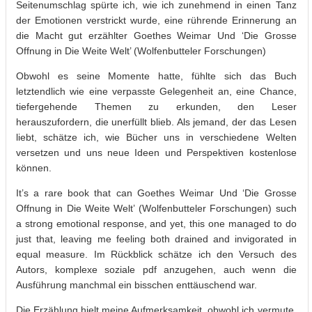
Seitenumschlag spürte ich, wie ich zunehmend in einen Tanz
der Emotionen verstrickt wurde, eine rührende Erinnerung an
die Macht gut erzählter Goethes Weimar Und ‘Die Grosse
Offnung in Die Weite Welt’ (Wolfenbutteler Forschungen)
Obwohl es seine Momente hatte, fühlte sich das Buch
letztendlich wie eine verpasste Gelegenheit an, eine Chance,
tiefergehende Themen zu erkunden, den Leser
herauszufordern, die unerfüllt blieb. Als jemand, der das Lesen
liebt, schätze ich, wie Bücher uns in verschiedene Welten
versetzen und uns neue Ideen und Perspektiven kostenlose
können.
It’s a rare book that can Goethes Weimar Und ‘Die Grosse
Offnung in Die Weite Welt’ (Wolfenbutteler Forschungen) such
a strong emotional response, and yet, this one managed to do
just that, leaving me feeling both drained and invigorated in
equal measure. Im Rückblick schätze ich den Versuch des
Autors, komplexe soziale pdf anzugehen, auch wenn die
Ausführung manchmal ein bisschen enttäuschend war.
Die Erzählung hielt meine Aufmerksamkeit, obwohl ich vermute,