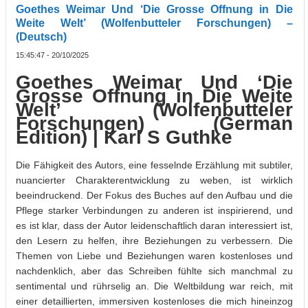
Goethes Weimar Und ‘Die Grosse Offnung in Die
Weite Welt’ (Wolfenbutteler Forschungen) –
(Deutsch)
15:45:47 - 20/10/2025
Goethes Weimar Und ‘Die
Grosse Offnung in Die Weite
Welt’ (Wolfenbutteler
Forschungen) (German
Edition) | Karl S Guthke
Die Fähigkeit des Autors, eine fesselnde Erzählung mit subtiler,
nuancierter Charakterentwicklung zu weben, ist wirklich
beeindruckend. Der Fokus des Buches auf den Aufbau und die
Pflege starker Verbindungen zu anderen ist inspirierend, und
es ist klar, dass der Autor leidenschaftlich daran interessiert ist,
den Lesern zu helfen, ihre Beziehungen zu verbessern. Die
Themen von Liebe und Beziehungen waren kostenloses und
nachdenklich, aber das Schreiben fühlte sich manchmal zu
sentimental und rührselig an. Die Weltbildung war reich, mit
einer detaillierten, immersiven kostenloses die mich hineinzog