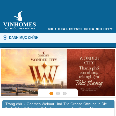
DANH MỤC CHÍNH
Trang chủ
»
Goethes Weimar Und ‘Die Grosse Offnung in Die
Weite Welt’ (Wolfenbutteler Forschungen) – (Deutsch)