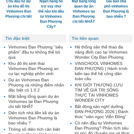
Chủ đầu tư dự
Ngân hàng hỗ
Mặt bằng tổng
Giá bán nhà
án khu đô thị
trợ vay như
quan dự án
phố vinhomes
Vinhomes Đan
thế nào khi đầu
Vinhomes tại
Đan Phượng là
Phượng chi tiết
tư Vinhomes
Đan Phượng
bao nhiêu ?
Đan Phượng
chi tiết NHẤT
City?
Tin đặc biệt
Tin liên quan
Vinhomes Đan Phượng “siêu
Hệ thống sân thể thao đa
phẩm” đầu tư không thể bỏ
năng đỉnh cao tại Vinhomes
qua
Wonder City Đan Phượng
Khu đô thị sinh thái
VINSCHOOL VINHOMES
Vinhomes Đan Phượng an
ĐAN PHƯỢNG | Hành trình
cư lạc nghiệp phồn vinh
kiến tạo thế hệ công dân
toàn cầu
Dự án Vinhomes Đan
Phượng và những điểm nhấn
KHI GIỚI THƯỢNG LƯU
đặc biệt có 1.0.2
TÌM VỀ GIÁ TRỊ SỐNG
THỰC TẠI VINHOMES
Mặt bằng tổng quan dự án
WONDER CITY
Vinhomes tại Đan Phượng
chi tiết NHẤT
Bất động sản nghĩ dưỡng
ĐAN PHƯỢNG 2026 | Đánh
Diện tích nhà liền kề dự án
thức “viên ngọc Viễn Đông”
Vinhomes Đan Phượng là
bao nhiêu ?
Có nên đầu tư Vinhomes
Đan Phượng? Phân tích sâu
Thông số diện tích căn biệt
từ góc độ chuyên gia và thực