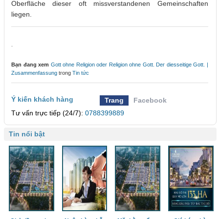
Oberfläche dieser oft missverstandenen Gemeinschaften
liegen.
.
Bạn đang xem
Gott ohne Religion oder Religion ohne Gott. Der diesseitige Gott. |
Zusammenfassung
trong
Tin tức
Ý kiến khách hàng
Trang
Facebook
Tư vấn trực tiếp (24/7):
0788399889
Tin nổi bật