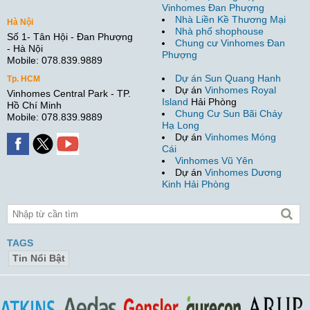
Vinhomes Đan Phượng
Nhà Liền Kề Thương Mại
Hà Nội
Nhà phố shophouse
Số 1- Tân Hội - Đan Phượng
Chung cư Vinhomes Đan
- Hà Nội
Phượng
Mobile: 078.839.9889
Dự án Sun Quang Hanh
Tp. HCM
Dự án
Vinhomes Royal
Vinhomes Central Park - TP.
Island
Hải Phòng
Hồ Chí Minh
Chung Cư Sun Bãi Cháy
Mobile: 078.839.9889
Hạ Long
Dự án
Vinhomes Móng
Cái
Vinhomes Vũ Yên
Dự án
Vinhomes Dương
Kinh Hải Phòng
TAGS
Tin Nổi Bật