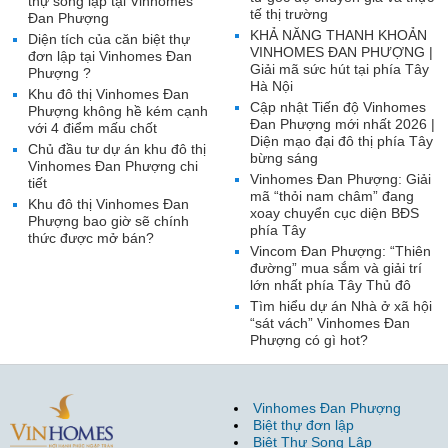
thự song lập tại Vinhomes
tế thị trường
Đan Phượng
KHẢ NĂNG THANH KHOẢN
Diện tích của căn biệt thự
VINHOMES ĐAN PHƯỢNG |
đơn lập tại Vinhomes Đan
Giải mã sức hút tại phía Tây
Phượng ?
Hà Nội
Khu đô thị Vinhomes Đan
Cập nhật Tiến độ Vinhomes
Phượng không hề kém cạnh
Đan Phượng mới nhất 2026 |
với 4 điểm mấu chốt
Diện mạo đại đô thị phía Tây
Chủ đầu tư dự án khu đô thị
bừng sáng
Vinhomes Đan Phượng chi
Vinhomes Đan Phượng: Giải
tiết
mã “thỏi nam châm” đang
Khu đô thị Vinhomes Đan
xoay chuyển cục diện BĐS
Phượng bao giờ sẽ chính
phía Tây
thức được mở bán?
Vincom Đan Phượng: “Thiên
đường” mua sắm và giải trí
lớn nhất phía Tây Thủ đô
Tìm hiểu dự án Nhà ở xã hội
“sát vách” Vinhomes Đan
Phượng có gì hot?
Vinhomes Đan Phượng
Biệt thự đơn lập
Biệt Thự Song Lập