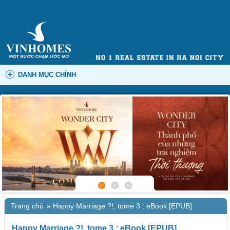
DANH MỤC CHÍNH
Trang chủ
»
Happy Marriage ?!, tome 3 : eBook [EPUB]
Happy Marriage ?!, tome 3 : eBook [EPUB]