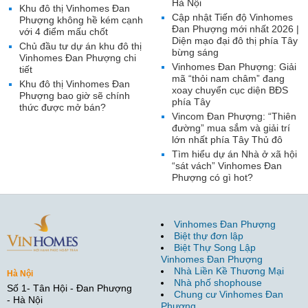
Hà Nội
Khu đô thị Vinhomes Đan
Cập nhật Tiến độ Vinhomes
Phượng không hề kém cạnh
Đan Phượng mới nhất 2026 |
với 4 điểm mấu chốt
Diện mạo đại đô thị phía Tây
Chủ đầu tư dự án khu đô thị
bừng sáng
Vinhomes Đan Phượng chi
Vinhomes Đan Phượng: Giải
tiết
mã “thỏi nam châm” đang
Khu đô thị Vinhomes Đan
xoay chuyển cục diện BĐS
Phượng bao giờ sẽ chính
phía Tây
thức được mở bán?
Vincom Đan Phượng: “Thiên
đường” mua sắm và giải trí
lớn nhất phía Tây Thủ đô
Tìm hiểu dự án Nhà ở xã hội
“sát vách” Vinhomes Đan
Phượng có gì hot?
Vinhomes Đan Phượng
Biệt thự đơn lập
Biệt Thự Song Lập
Vinhomes Đan Phượng
Nhà Liền Kề Thương Mại
Hà Nội
Nhà phố shophouse
Số 1- Tân Hội - Đan Phượng
Chung cư Vinhomes Đan
- Hà Nội
Phượng