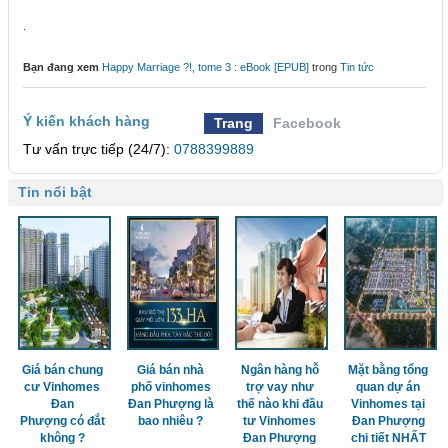
.
Bạn đang xem
Happy Marriage ?!, tome 3 : eBook [EPUB]
trong
Tin tức
Ý kiến khách hàng
Trang
Facebook
Tư vấn trực tiếp (24/7):
0788399889
Tin nổi bật
Giá bán chung
Giá bán nhà
Ngân hàng hỗ
Mặt bằng tổng
cư Vinhomes
phố vinhomes
trợ vay như
quan dự án
Đan
Đan Phượng là
thế nào khi đầu
Vinhomes tại
Phượng có đắt
bao nhiêu ?
tư Vinhomes
Đan Phượng
không ?
Đan Phượng
chi tiết NHẤT