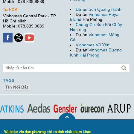
Mobile: 078.839.9889
Dự án Sun Quang Hanh
Tp. HCM
Dự án
Vinhomes Royal
Vinhomes Central Park - TP.
Island
Hải Phòng
Hồ Chí Minh
Chung Cư Sun Bãi Cháy
Mobile: 078.839.9889
Hạ Long
Dự án
Vinhomes Móng
Cái
Vinhomes Vũ Yên
Dự án
Vinhomes Dương
Kinh Hải Phòng
TAGS
Tin Nổi Bật
Website vin đan phượng chỉ có tính chất tham khảo