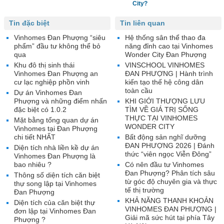
City?
Tin đặc biệt
Tin liên quan
Vinhomes Đan Phượng “siêu
Hệ thống sân thể thao đa
phẩm” đầu tư không thể bỏ
năng đỉnh cao tại Vinhomes
qua
Wonder City Đan Phượng
Khu đô thị sinh thái
VINSCHOOL VINHOMES
Vinhomes Đan Phượng an
ĐAN PHƯỢNG | Hành trình
cư lạc nghiệp phồn vinh
kiến tạo thế hệ công dân
toàn cầu
Dự án Vinhomes Đan
Phượng và những điểm nhấn
KHI GIỚI THƯỢNG LƯU
đặc biệt có 1.0.2
TÌM VỀ GIÁ TRỊ SỐNG
THỰC TẠI VINHOMES
Mặt bằng tổng quan dự án
WONDER CITY
Vinhomes tại Đan Phượng
chi tiết NHẤT
Bất động sản nghĩ dưỡng
ĐAN PHƯỢNG 2026 | Đánh
Diện tích nhà liền kề dự án
thức “viên ngọc Viễn Đông”
Vinhomes Đan Phượng là
bao nhiêu ?
Có nên đầu tư Vinhomes
Đan Phượng? Phân tích sâu
Thông số diện tích căn biệt
từ góc độ chuyên gia và thực
thự song lập tại Vinhomes
tế thị trường
Đan Phượng
KHẢ NĂNG THANH KHOẢN
Diện tích của căn biệt thự
VINHOMES ĐAN PHƯỢNG |
đơn lập tại Vinhomes Đan
Giải mã sức hút tại phía Tây
Phượng ?