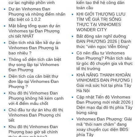
cư lạc nghiệp phồn vinh
kiến tạo thế hệ công dân
toàn cầu
Dự án Vinhomes Đan
Phượng và những điểm nhấn
KHI GIỚI THƯỢNG LƯU
đặc biệt có 1.0.2
TÌM VỀ GIÁ TRỊ SỐNG
THỰC TẠI VINHOMES
Mặt bằng tổng quan dự án
WONDER CITY
Vinhomes tại Đan Phượng
chi tiết NHẤT
Bất động sản nghĩ dưỡng
ĐAN PHƯỢNG 2026 | Đánh
Diện tích nhà liền kề dự án
thức “viên ngọc Viễn Đông”
Vinhomes Đan Phượng là
bao nhiêu ?
Có nên đầu tư Vinhomes
Đan Phượng? Phân tích sâu
Thông số diện tích căn biệt
từ góc độ chuyên gia và thực
thự song lập tại Vinhomes
tế thị trường
Đan Phượng
KHẢ NĂNG THANH KHOẢN
Diện tích của căn biệt thự
VINHOMES ĐAN PHƯỢNG |
đơn lập tại Vinhomes Đan
Giải mã sức hút tại phía Tây
Phượng ?
Hà Nội
Khu đô thị Vinhomes Đan
Cập nhật Tiến độ Vinhomes
Phượng không hề kém cạnh
Đan Phượng mới nhất 2026 |
với 4 điểm mấu chốt
Diện mạo đại đô thị phía Tây
Chủ đầu tư dự án khu đô thị
bừng sáng
Vinhomes Đan Phượng chi
Vinhomes Đan Phượng: Giải
tiết
mã “thỏi nam châm” đang
Khu đô thị Vinhomes Đan
xoay chuyển cục diện BĐS
Phượng bao giờ sẽ chính
phía Tây