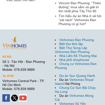
thức được mở bán?
Vincom Đan Phượng: “Thiên
đường” mua sắm và giải trí
lớn nhất phía Tây Thủ đô
Tìm hiểu dự án Nhà ở xã hội
“sát vách” Vinhomes Đan
Phượng có gì hot?
Vinhomes Đan Phượng
Biệt thự đơn lập
Biệt Thự Song Lập
Vinhomes Đan Phượng
Nhà Liền Kề Thương Mại
Hà Nội
Nhà phố shophouse
Số 1- Tân Hội - Đan Phượng
Chung cư Vinhomes Đan
- Hà Nội
Phượng
Mobile: 078.839.9889
Dự án Sun Quang Hanh
Tp. HCM
Dự án
Vinhomes Royal
Vinhomes Central Park - TP.
Island
Hải Phòng
Hồ Chí Minh
Chung Cư Sun Bãi Cháy
Mobile: 078.839.9889
Hạ Long
Dự án
Vinhomes Móng
Cái
Vinhomes Vũ Yên