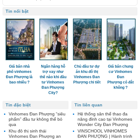
Tin nổi bật
Giá bán nhà
Ngân hàng hỗ
Chủ đầu tư dự
Giá bán chung
phố vinhomes
trợ vay như
án khu đô thị
cư Vinhomes
Đan Phượng là
thế nào khi đầu
Vinhomes Đan
Đan
bao nhiêu ?
tư Vinhomes
Phượng chi tiết
Phượng có đắt
Đan Phượng
không ?
City?
Tin đặc biệt
Tin liên quan
Vinhomes Đan Phượng “siêu
Hệ thống sân thể thao đa
phẩm” đầu tư không thể bỏ
năng đỉnh cao tại Vinhomes
qua
Wonder City Đan Phượng
Khu đô thị sinh thái
VINSCHOOL VINHOMES
Vinhomes Đan Phượng an
ĐAN PHƯỢNG | Hành trình