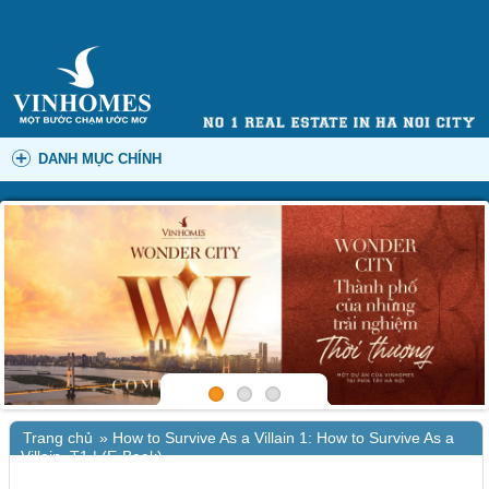
DANH MỤC CHÍNH
Trang chủ
»
How to Survive As a Villain 1: How to Survive As a
Villain, T1 | (E-Book)