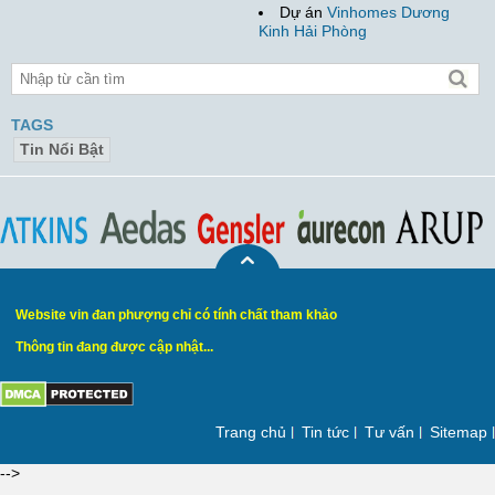
Dự án
Vinhomes Dương
Kinh Hải Phòng
TAGS
Tin Nổi Bật
Website vin đan phượng chỉ có tính chất tham khảo
Thông tin đang được cập nhật...
Trang chủ
Tin tức
Tư vấn
Sitemap
-->