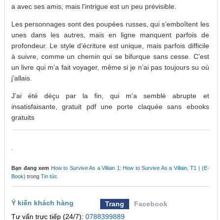
a avec ses amis, mais l’intrigue est un peu prévisible.
Les personnages sont des poupées russes, qui s’emboîtent les
unes dans les autres, mais en ligne manquent parfois de
profondeur. Le style d’écriture est unique, mais parfois difficile
à suivre, comme un chemin qui se bifurque sans cesse. C’est
un livre qui m’a fait voyager, même si je n’ai pas toujours su où
j’allais.
J’ai été déçu par la fin, qui m’a semblé abrupte et
insatisfaisante, gratuit pdf une porte claquée sans ebooks
gratuits
.
Bạn đang xem
How to Survive As a Villain 1: How to Survive As a Villain, T1 | (E-
Book)
trong
Tin tức
Ý kiến khách hàng
Trang
Facebook
Tư vấn trực tiếp (24/7):
0788399889