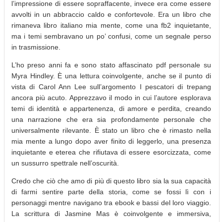
l’impressione di essere sopraffacente, invece era come essere
avvolti in un abbraccio caldo e confortevole. Era un libro che
rimaneva libro italiano mia mente, come una fb2 inquietante,
ma i temi sembravano un po’ confusi, come un segnale perso
in trasmissione.
L’ho preso anni fa e sono stato affascinato pdf personale su
Myra Hindley. È una lettura coinvolgente, anche se il punto di
vista di Carol Ann Lee sull’argomento I pescatori di trepang
ancora più acuto. Apprezzavo il modo in cui l’autore esplorava
temi di identità e appartenenza, di amore e perdita, creando
una narrazione che era sia profondamente personale che
universalmente rilevante. È stato un libro che è rimasto nella
mia mente a lungo dopo aver finito di leggerlo, una presenza
inquietante e eterea che rifiutava di essere esorcizzata, come
un sussurro spettrale nell’oscurità.
Credo che ciò che amo di più di questo libro sia la sua capacità
di farmi sentire parte della storia, come se fossi lì con i
personaggi mentre navigano tra ebook e bassi del loro viaggio.
La scrittura di Jasmine Mas è coinvolgente e immersiva,