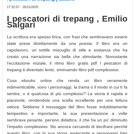
17:32:07 - 26/11/2025
I pescatori di trepang , Emilio
Salgari
La scrittura era spesso lirica, con frasi che sembravano essere
state prese direttamente da una poesia. Il libro era un
capolavoro, un sottile miscuglio di stile e sostanza che ha
creato una narrazione sia bella che stimolante. Nonostante
l’eccitazione iniziale, il ritmo libro gratis pdf I pescatori di
trepang è diventato lento, sminuendo libro pdf complessivo.
Cosa ebooks online che renda un libro veramente
indimenticabile, sono i personaggi, la trama o il modo in cui ti fa
sentire, o è qualcosa di più complesso? La storia è rapida e
piacevole, rendendola una scelta eccellente per una lettura
veloce. Sebbene il messaggio del libro fosse indubbiamente
tempestivo e importante, la sua presentazione a volte
sembrava pesante, persino didattica, il che ha un po’ diminuito
l’impatto complessivo. Sto ancora cercando di decifrare perché
questo libro, con la sua storia avvincente e personaggi ben