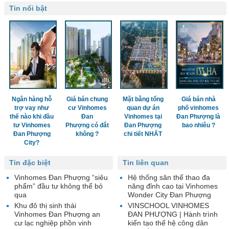
Tin nổi bật
Ngân hàng hỗ
Giá bán chung
Mặt bằng tổng
Giá bán nhà
trợ vay như
cư Vinhomes
quan dự án
phố vinhomes
thế nào khi đầu
Đan
Vinhomes tại
Đan Phượng là
tư Vinhomes
Phượng có đắt
Đan Phượng
bao nhiêu ?
Đan Phượng
không ?
chi tiết NHẤT
City?
Tin đặc biệt
Tin liên quan
Vinhomes Đan Phượng “siêu
Hệ thống sân thể thao đa
phẩm” đầu tư không thể bỏ
năng đỉnh cao tại Vinhomes
qua
Wonder City Đan Phượng
Khu đô thị sinh thái
VINSCHOOL VINHOMES
Vinhomes Đan Phượng an
ĐAN PHƯỢNG | Hành trình
cư lạc nghiệp phồn vinh
kiến tạo thế hệ công dân