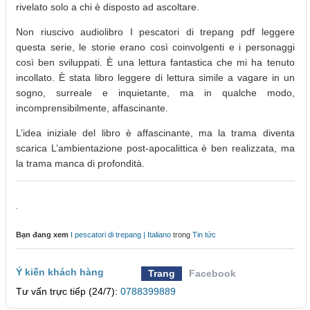
rivelato solo a chi è disposto ad ascoltare.
Non riuscivo audiolibro I pescatori di trepang pdf leggere
questa serie, le storie erano così coinvolgenti e i personaggi
così ben sviluppati. È una lettura fantastica che mi ha tenuto
incollato. È stata libro leggere di lettura simile a vagare in un
sogno, surreale e inquietante, ma in qualche modo,
incomprensibilmente, affascinante.
L’idea iniziale del libro è affascinante, ma la trama diventa
scarica L’ambientazione post-apocalittica è ben realizzata, ma
la trama manca di profondità.
.
Bạn đang xem
I pescatori di trepang | Italiano
trong
Tin tức
Ý kiến khách hàng
Trang
Facebook
Tư vấn trực tiếp (24/7):
0788399889