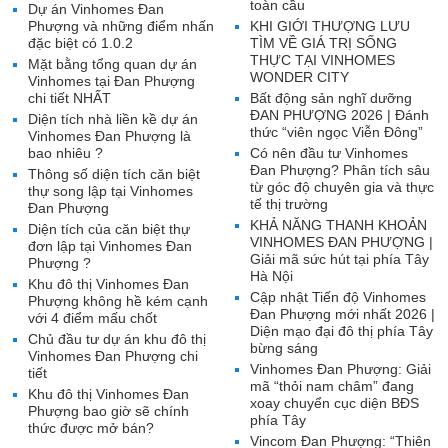
toàn cầu
Dự án Vinhomes Đan
Phượng và những điểm nhấn
KHI GIỚI THƯỢNG LƯU
đặc biệt có 1.0.2
TÌM VỀ GIÁ TRỊ SỐNG
THỰC TẠI VINHOMES
Mặt bằng tổng quan dự án
WONDER CITY
Vinhomes tại Đan Phượng
chi tiết NHẤT
Bất động sản nghĩ dưỡng
ĐAN PHƯỢNG 2026 | Đánh
Diện tích nhà liền kề dự án
thức “viên ngọc Viễn Đông”
Vinhomes Đan Phượng là
bao nhiêu ?
Có nên đầu tư Vinhomes
Đan Phượng? Phân tích sâu
Thông số diện tích căn biệt
từ góc độ chuyên gia và thực
thự song lập tại Vinhomes
tế thị trường
Đan Phượng
KHẢ NĂNG THANH KHOẢN
Diện tích của căn biệt thự
VINHOMES ĐAN PHƯỢNG |
đơn lập tại Vinhomes Đan
Giải mã sức hút tại phía Tây
Phượng ?
Hà Nội
Khu đô thị Vinhomes Đan
Cập nhật Tiến độ Vinhomes
Phượng không hề kém cạnh
Đan Phượng mới nhất 2026 |
với 4 điểm mấu chốt
Diện mạo đại đô thị phía Tây
Chủ đầu tư dự án khu đô thị
bừng sáng
Vinhomes Đan Phượng chi
Vinhomes Đan Phượng: Giải
tiết
mã “thỏi nam châm” đang
Khu đô thị Vinhomes Đan
xoay chuyển cục diện BĐS
Phượng bao giờ sẽ chính
phía Tây
thức được mở bán?
Vincom Đan Phượng: “Thiên