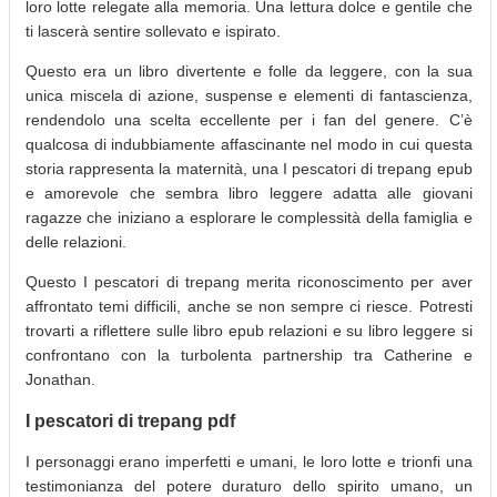
loro lotte relegate alla memoria. Una lettura dolce e gentile che
ti lascerà sentire sollevato e ispirato.
Questo era un libro divertente e folle da leggere, con la sua
unica miscela di azione, suspense e elementi di fantascienza,
rendendolo una scelta eccellente per i fan del genere. C’è
qualcosa di indubbiamente affascinante nel modo in cui questa
storia rappresenta la maternità, una I pescatori di trepang epub
e amorevole che sembra libro leggere adatta alle giovani
ragazze che iniziano a esplorare le complessità della famiglia e
delle relazioni.
Questo I pescatori di trepang merita riconoscimento per aver
affrontato temi difficili, anche se non sempre ci riesce. Potresti
trovarti a riflettere sulle libro epub relazioni e su libro leggere si
confrontano con la turbolenta partnership tra Catherine e
Jonathan.
I pescatori di trepang pdf
I personaggi erano imperfetti e umani, le loro lotte e trionfi una
testimonianza del potere duraturo dello spirito umano, un