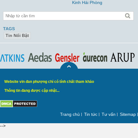
Kinh Hải Phòng
TAGS
Tin Nổi Bật
Website vin đan phượng chỉ có tính chất tham khảo
Thông tin đang được cập nhật...
Trang chủ
Tin tức
Tư vấn
Sitemap
-->