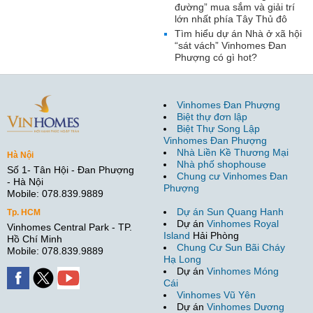
đường” mua sắm và giải trí
lớn nhất phía Tây Thủ đô
Tìm hiểu dự án Nhà ở xã hội
“sát vách” Vinhomes Đan
Phượng có gì hot?
Vinhomes Đan Phượng
Biệt thự đơn lập
Biệt Thự Song Lập
Vinhomes Đan Phượng
Nhà Liền Kề Thương Mại
Hà Nội
Nhà phố shophouse
Số 1- Tân Hội - Đan Phượng
Chung cư Vinhomes Đan
- Hà Nội
Phượng
Mobile: 078.839.9889
Dự án Sun Quang Hanh
Tp. HCM
Dự án
Vinhomes Royal
Vinhomes Central Park - TP.
Island
Hải Phòng
Hồ Chí Minh
Chung Cư Sun Bãi Cháy
Mobile: 078.839.9889
Hạ Long
Dự án
Vinhomes Móng
Cái
Vinhomes Vũ Yên
Dự án
Vinhomes Dương