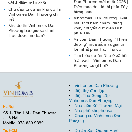
Đan Phượng mới nhất 2026 |
với 4 điểm mấu chốt
Diện mạo đại đô thị phía Tây
Chủ đầu tư dự án khu đô thị
bừng sáng
Vinhomes Đan Phượng chi
Vinhomes Đan Phượng: Giải
tiết
mã “thỏi nam châm” đang
Khu đô thị Vinhomes Đan
xoay chuyển cục diện BĐS
Phượng bao giờ sẽ chính
phía Tây
thức được mở bán?
Vincom Đan Phượng: “Thiên
đường” mua sắm và giải trí
lớn nhất phía Tây Thủ đô
Tìm hiểu dự án Nhà ở xã hội
“sát vách” Vinhomes Đan
Phượng có gì hot?
Vinhomes Đan Phượng
Biệt thự đơn lập
Biệt Thự Song Lập
Vinhomes Đan Phượng
Nhà Liền Kề Thương Mại
Hà Nội
Nhà phố shophouse
Số 1- Tân Hội - Đan Phượng
Chung cư Vinhomes Đan
- Hà Nội
Phượng
Mobile: 078.839.9889
Dự án Sun Quang Hanh
Tp. HCM