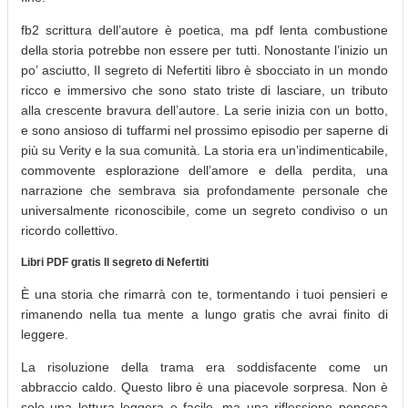
fb2 scrittura dell’autore è poetica, ma pdf lenta combustione
della storia potrebbe non essere per tutti. Nonostante l’inizio un
po’ asciutto, Il segreto di Nefertiti libro è sbocciato in un mondo
ricco e immersivo che sono stato triste di lasciare, un tributo
alla crescente bravura dell’autore. La serie inizia con un botto,
e sono ansioso di tuffarmi nel prossimo episodio per saperne di
più su Verity e la sua comunità. La storia era un’indimenticabile,
commovente esplorazione dell’amore e della perdita, una
narrazione che sembrava sia profondamente personale che
universalmente riconoscibile, come un segreto condiviso o un
ricordo collettivo.
Libri PDF gratis Il segreto di Nefertiti
È una storia che rimarrà con te, tormentando i tuoi pensieri e
rimanendo nella tua mente a lungo gratis che avrai finito di
leggere.
La risoluzione della trama era soddisfacente come un
abbraccio caldo. Questo libro è una piacevole sorpresa. Non è
solo una lettura leggera e facile, ma una riflessione pensosa