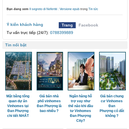
Bạn đang xem
Il segreto di Nefertiti : Versione epub
trong
Tin tức
Ý kiến khách hàng
Trang
Facebook
Tư vấn trực tiếp (24/7):
0788399889
Tin nổi bật
Mặt bằng tổng
Giá bán nhà
Ngân hàng hỗ
Giá bán chung
quan dự án
phố vinhomes
trợ vay như
cư Vinhomes
Vinhomes tại
Đan Phượng là
thế nào khi đầu
Đan
Đan Phượng
bao nhiêu ?
tư Vinhomes
Phượng có đắt
chi tiết NHẤT
Đan Phượng
không ?
City?