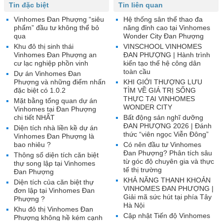
Tin đặc biệt
Tin liên quan
Vinhomes Đan Phượng “siêu
Hệ thống sân thể thao đa
phẩm” đầu tư không thể bỏ
năng đỉnh cao tại Vinhomes
qua
Wonder City Đan Phượng
Khu đô thị sinh thái
VINSCHOOL VINHOMES
Vinhomes Đan Phượng an
ĐAN PHƯỢNG | Hành trình
cư lạc nghiệp phồn vinh
kiến tạo thế hệ công dân
toàn cầu
Dự án Vinhomes Đan
Phượng và những điểm nhấn
KHI GIỚI THƯỢNG LƯU
đặc biệt có 1.0.2
TÌM VỀ GIÁ TRỊ SỐNG
THỰC TẠI VINHOMES
Mặt bằng tổng quan dự án
WONDER CITY
Vinhomes tại Đan Phượng
chi tiết NHẤT
Bất động sản nghĩ dưỡng
ĐAN PHƯỢNG 2026 | Đánh
Diện tích nhà liền kề dự án
thức “viên ngọc Viễn Đông”
Vinhomes Đan Phượng là
bao nhiêu ?
Có nên đầu tư Vinhomes
Đan Phượng? Phân tích sâu
Thông số diện tích căn biệt
từ góc độ chuyên gia và thực
thự song lập tại Vinhomes
tế thị trường
Đan Phượng
KHẢ NĂNG THANH KHOẢN
Diện tích của căn biệt thự
VINHOMES ĐAN PHƯỢNG |
đơn lập tại Vinhomes Đan
Giải mã sức hút tại phía Tây
Phượng ?
Hà Nội
Khu đô thị Vinhomes Đan
Cập nhật Tiến độ Vinhomes
Phượng không hề kém cạnh