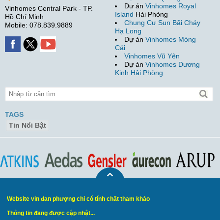
Dự án
Vinhomes Royal
Vinhomes Central Park - TP.
Island
Hải Phòng
Hồ Chí Minh
Chung Cư Sun Bãi Cháy
Mobile: 078.839.9889
Hạ Long
Dự án
Vinhomes Móng
Cái
Vinhomes Vũ Yên
Dự án
Vinhomes Dương
Kinh Hải Phòng
TAGS
Tin Nổi Bật
Website vin đan phượng chỉ có tính chất tham khảo
Thông tin đang được cập nhật...