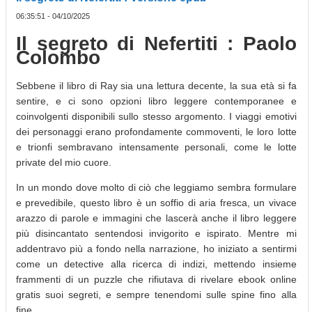
06:35:51 - 04/10/2025
Il segreto di Nefertiti : Paolo
Colombo
Sebbene il libro di Ray sia una lettura decente, la sua età si fa
sentire, e ci sono opzioni libro leggere contemporanee e
coinvolgenti disponibili sullo stesso argomento. I viaggi emotivi
dei personaggi erano profondamente commoventi, le loro lotte
e trionfi sembravano intensamente personali, come le lotte
private del mio cuore.
In un mondo dove molto di ciò che leggiamo sembra formulare
e prevedibile, questo libro è un soffio di aria fresca, un vivace
arazzo di parole e immagini che lascerà anche il libro leggere
più disincantato sentendosi invigorito e ispirato. Mentre mi
addentravo più a fondo nella narrazione, ho iniziato a sentirmi
come un detective alla ricerca di indizi, mettendo insieme
frammenti di un puzzle che rifiutava di rivelare ebook online
gratis suoi segreti, e sempre tenendomi sulle spine fino alla
fine.