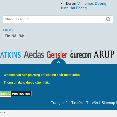
Dự án
Vinhomes Dương
Kinh Hải Phòng
TAGS
Tin Nổi Bật
Website vin đan phượng chỉ có tính chất tham khảo
Thông tin đang được cập nhật...
Trang chủ
Tin tức
Tư vấn
Sitemap
-->