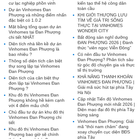
cư lạc nghiệp phồn vinh
kiến tạo thế hệ công dân
toàn cầu
Dự án Vinhomes Đan
Phượng và những điểm nhấn
KHI GIỚI THƯỢNG LƯU
đặc biệt có 1.0.2
TÌM VỀ GIÁ TRỊ SỐNG
THỰC TẠI VINHOMES
Mặt bằng tổng quan dự án
WONDER CITY
Vinhomes tại Đan Phượng
chi tiết NHẤT
Bất động sản nghĩ dưỡng
ĐAN PHƯỢNG 2026 | Đánh
Diện tích nhà liền kề dự án
thức “viên ngọc Viễn Đông”
Vinhomes Đan Phượng là
bao nhiêu ?
Có nên đầu tư Vinhomes
Đan Phượng? Phân tích sâu
Thông số diện tích căn biệt
từ góc độ chuyên gia và thực
thự song lập tại Vinhomes
tế thị trường
Đan Phượng
KHẢ NĂNG THANH KHOẢN
Diện tích của căn biệt thự
VINHOMES ĐAN PHƯỢNG |
đơn lập tại Vinhomes Đan
Giải mã sức hút tại phía Tây
Phượng ?
Hà Nội
Khu đô thị Vinhomes Đan
Cập nhật Tiến độ Vinhomes
Phượng không hề kém cạnh
Đan Phượng mới nhất 2026 |
với 4 điểm mấu chốt
Diện mạo đại đô thị phía Tây
Chủ đầu tư dự án khu đô thị
bừng sáng
Vinhomes Đan Phượng chi
Vinhomes Đan Phượng: Giải
tiết
mã “thỏi nam châm” đang
Khu đô thị Vinhomes Đan
xoay chuyển cục diện BĐS
Phượng bao giờ sẽ chính
phía Tây