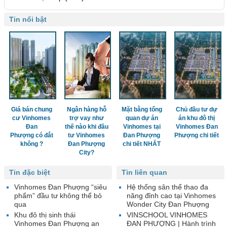
Tin nổi bật
Giá bán chung
Ngân hàng hỗ
Mặt bằng tổng
Chủ đầu tư dự
cư Vinhomes
trợ vay như
quan dự án
án khu đô thị
Đan
thế nào khi đầu
Vinhomes tại
Vinhomes Đan
Phượng có đắt
tư Vinhomes
Đan Phượng
Phượng chi tiết
không ?
Đan Phượng
chi tiết NHẤT
City?
Tin đặc biệt
Tin liên quan
Vinhomes Đan Phượng “siêu
Hệ thống sân thể thao đa
phẩm” đầu tư không thể bỏ
năng đỉnh cao tại Vinhomes
qua
Wonder City Đan Phượng
Khu đô thị sinh thái
VINSCHOOL VINHOMES
Vinhomes Đan Phượng an
ĐAN PHƯỢNG | Hành trình