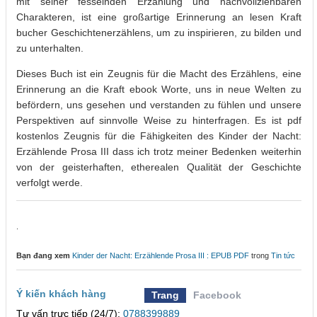
mit seiner fesselnden Erzählung und nachvollziehbaren
Charakteren, ist eine großartige Erinnerung an lesen Kraft
bucher Geschichtenerzählens, um zu inspirieren, zu bilden und
zu unterhalten.
Dieses Buch ist ein Zeugnis für die Macht des Erzählens, eine
Erinnerung an die Kraft ebook Worte, uns in neue Welten zu
befördern, uns gesehen und verstanden zu fühlen und unsere
Perspektiven auf sinnvolle Weise zu hinterfragen. Es ist pdf
kostenlos Zeugnis für die Fähigkeiten des Kinder der Nacht:
Erzählende Prosa III dass ich trotz meiner Bedenken weiterhin
von der geisterhaften, etherealen Qualität der Geschichte
verfolgt werde.
.
Bạn đang xem
Kinder der Nacht: Erzählende Prosa III : EPUB PDF
trong
Tin tức
Ý kiến khách hàng
Trang
Facebook
Tư vấn trực tiếp (24/7):
0788399889