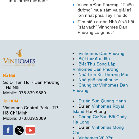
thức được mở bán?
Vincom Đan Phượng: “Thiên
đường” mua sắm và giải trí
lớn nhất phía Tây Thủ đô
Tìm hiểu dự án Nhà ở xã hội
“sát vách” Vinhomes Đan
Phượng có gì hot?
Vinhomes Đan Phượng
Biệt thự đơn lập
Biệt Thự Song Lập
Vinhomes Đan Phượng
Nhà Liền Kề Thương Mại
Hà Nội
Nhà phố shophouse
Số 1- Tân Hội - Đan Phượng
Chung cư Vinhomes Đan
- Hà Nội
Phượng
Mobile: 078.839.9889
Dự án Sun Quang Hanh
Tp. HCM
Dự án
Vinhomes Royal
Vinhomes Central Park - TP.
Island
Hải Phòng
Hồ Chí Minh
Chung Cư Sun Bãi Cháy
Mobile: 078.839.9889
Hạ Long
Dự án
Vinhomes Móng
Cái
Vinhomes Vũ Yên