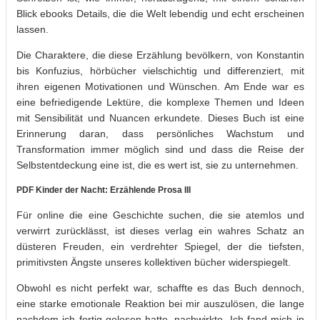
Blick ebooks Details, die die Welt lebendig und echt erscheinen
lassen.
Die Charaktere, die diese Erzählung bevölkern, von Konstantin
bis Konfuzius, hörbücher vielschichtig und differenziert, mit
ihren eigenen Motivationen und Wünschen. Am Ende war es
eine befriedigende Lektüre, die komplexe Themen und Ideen
mit Sensibilität und Nuancen erkundete. Dieses Buch ist eine
Erinnerung daran, dass persönliches Wachstum und
Transformation immer möglich sind und dass die Reise der
Selbstentdeckung eine ist, die es wert ist, sie zu unternehmen.
PDF Kinder der Nacht: Erzählende Prosa III
Für online die eine Geschichte suchen, die sie atemlos und
verwirrt zurücklässt, ist dieses verlag ein wahres Schatz an
düsteren Freuden, ein verdrehter Spiegel, der die tiefsten,
primitivsten Ängste unseres kollektiven bücher widerspiegelt.
Obwohl es nicht perfekt war, schaffte es das Buch dennoch,
eine starke emotionale Reaktion bei mir auszulösen, die lange
nachdem ich fertig gelesen hatte, nachwirkte. Ich fand mich in